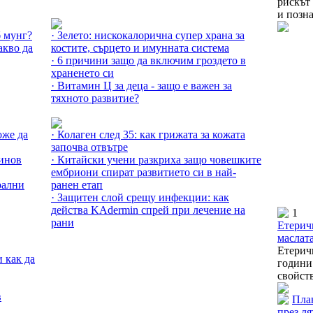
рискът
Още за Витамини и минерали »
и позна
б мунг?
· Зелето: нискокалорична супер храна за
акво да
костите, сърцето и имунната система
· 6 причини защо да включим гроздето в
храненето си
· Витамин Ц за деца - защо е важен за
тяхното развитие?
Още за Здраво тяло »
оже да
· Колаген след 35: как грижата за кожата
започва отвътре
еинов
· Китайски учени разкриха защо човешките
ембриони спират развитието си в най-
рални
ранен етап
· Защитен слой срещу инфекции: как
действа KAdermin спрей при лечение на
1
рани
Етеричн
маслат
Етерич
и как да
години
свойств
в
План
през ля