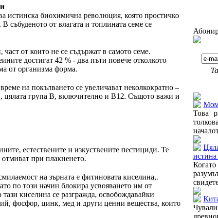
ни
ва истинска биохимична революция, която простичко
 В събуденото от влагата и топлината семе се
Абонир
част от които не се съдържат в самото семе.
ините достигат 42 % - два пъти повече отколкото
има от организма форма.
Та
време на покълването се увеличават неколкократно –
Още от
, цялата група В, включително и В12. Същото важи и
Моми
Това р
толков
началот
Цял
ините, естествените и изкуствените пестициди. Те
истина 
е отмиват при плакненето.
Когато
разумъ
смилаемост на зърната е фитиновата киселина,.
свидете
като по този начин блокира усвояването им от
 тази киселина се разгражда, освобождавайки
Кит
ий, фосфор, цинк, мед и други ценни вещества, които
Чувал
древн