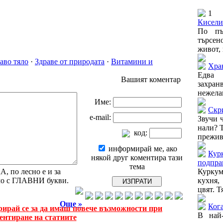
1
Кисели
По пъ
търсе
живот, 
аво тяло
·
Здраве от природата
·
Витамини и
Хран
Едва 
Вашият коментар
захра
нежелан
Име:
Скр
e-mail:
Звучи 
нали? Т
код:
преживя
информирай ме, ако
Курк
някой друг коментира тази
подпра
тема
 по лесно е и за
Курку
амо с ГЛАВНИ букви.
кухня,
цвят. Т
Още »
Кога
рирай се за да имаш повече възможности при
В най
ентиране на статиите