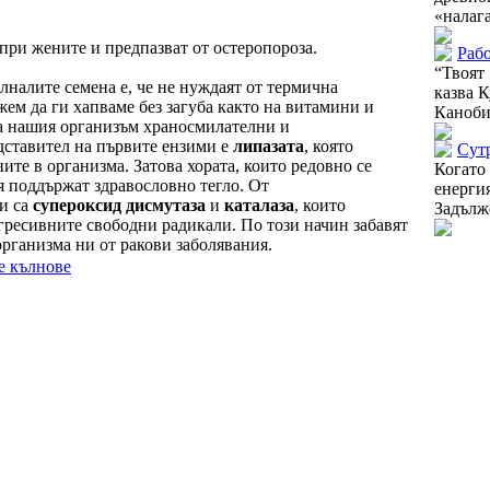
«налага
при жените и предпазват от остеропороза.
Рабо
“Твоят
налите семена е, че не нуждаят от термична
казва 
жем да ги хапваме без загуба както на витамини и
Каноби 
за нашия организъм храносмилателни и
дставител на първите ензими е
липазата
, която
Сутр
ите в организма. Затова хората, които редовно се
Когат
я поддържат здравословно тегло. От
енерг
и са
супероксид дисмутаза
и
каталаза
, които
Задълже
гресивните свободни радикали. По този начин забавят
организма ни от ракови заболявания.
е кълнове