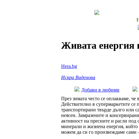
Живата енергия 
Hera.bg
Искра Виденова
Добави в любими
През зимата често се оплакваме, че
Действително в супермаркетите се п
транспортирани твърде дълго или са
неясен. Замразените и консервиран
активност на пресните и расли под 
минерали и жизнена енергия, който 
можем да си го произвеждаме сами 