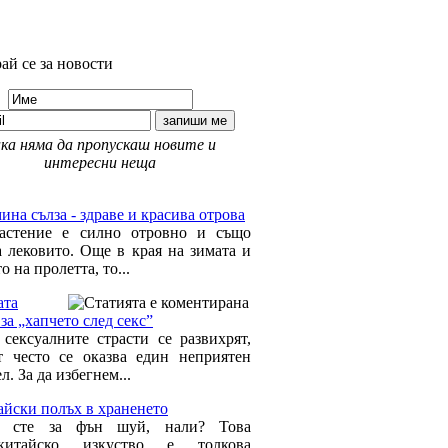
ай се за новости
ка няма да пропускаш новите и
интересни неща
 Здраве »
на сълза - здраве и красива отрова
астение е силно отровно и също
а лековито. Още в края на зимата и
о на пролетта, то...
ата
за „хапчето след секс”
 сексуалните страсти се развихрят,
т често се оказва един неприятен
л. За да избегнем...
айски полъх в храненето
и сте за фън шуй, нали? Това
окитайско изкуство е толкова