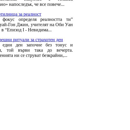
но» напоследък, че все повече...
тилница за реалност
 фокус определя реалността ти”
Куай-Гон Джин, учителят на Оби Уан
в “Епизод І - Невидима...
ешни ритуали за страхотен ден
о един ден започне без тонус и
ия, той върви така до вечерта.
нията ни се струват безкрайни,...