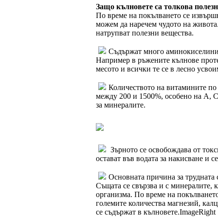
Защо кълновете са толкова полез
По време на покълването се извърш
можем да наречем чудото на живота.
натрупват полезни вещества.
Съдържат много аминокиселини, 
Например в ръжените кълнове проте
месото и всички те се в лесно усво
Количеството на витамините по 
между 200 и 1500%, особено на А, С
за минералите.
Зърното се освобождава от токс
остават във водата за накисване и с
Основната причина за трудната 
Същата се свързва и с минералите, 
организма. По време на покълването
големите количества магнезий, калц
се съдържат в кълновете.ImageRight