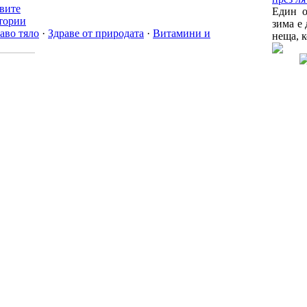
твите
Един о
тории
зима е
аво тяло
·
Здраве от природата
·
Витамини и
неща, к