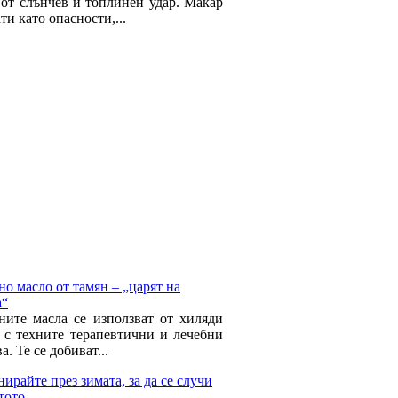
 от слънчев и топлинен удар. Макар
ти като опасности,...
о масло от тамян – „царят на
а“
ните масла се използват от хиляди
 с техните терапевтични и лечебни
а. Те се добиват...
ирайте през зимата, за да се случи
тото