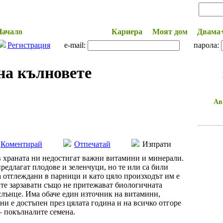
Начало
Здраве и Красота
Кариера
Моят дом
Двама
Регистрация
e-mail:
парола:
на кълновете
Ав
Коментирай
Отпечатай
Изпрати
 в храната ни недостигат важни витамини и минерали.
редлагат плодове и зеленчуци, но те или са били
 отглеждани в парници и като цяло произходът им е
ите зарзавати също не притежават биологичнатa
слънце. Има обаче един източник на витамини,
ни е достъпен през цялата година и на всичко отгоре
– покълналите семена.