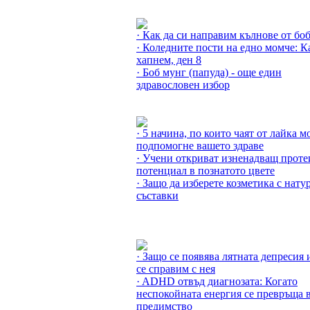
Още за Рецепти с Кълнове »
· Как да си направим кълнове от бо
· Коледните пости на едно момче: К
хапнем, ден 8
· Боб мунг (папуда) - още един
здравословен избор
Още за Здраве от природата »
· 5 начина, по които чаят от лайка м
подпомогне вашето здраве
· Учени откриват изненадващ прот
потенциал в познатото цвете
· Защо да изберете козметика с нату
съставки
Още за Здравето »
· Защо се появява лятната депресия 
се справим с нея
· ADHD отвъд диагнозата: Когато
неспокойната енергия се превръща 
предимство