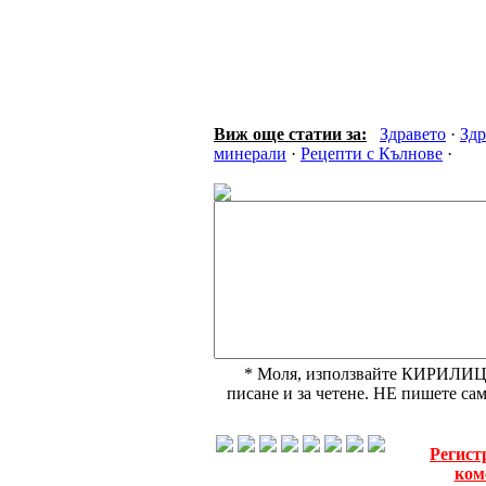
Виж още статии за:
Здравето
·
Здр
минерали
·
Рецепти с Кълнове
·
* Моля, използвайте КИРИЛИЦА,
писане и за четене. НЕ пишете с
Регист
ком