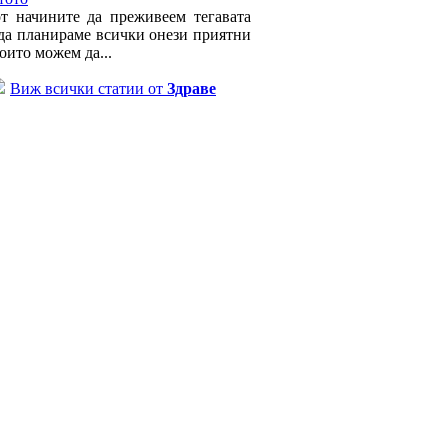
т начините да преживеем тегавата
 да планираме всички онези приятни
оито можем да...
Виж всички статии от
Здраве