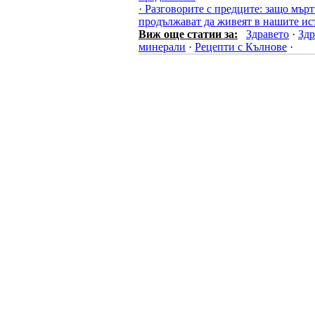
· Разговорите с предците: защо мър
продължават да живеят в нашите ис
Виж още статии за:
Здравето
·
Здр
минерали
·
Рецепти с Кълнове
·