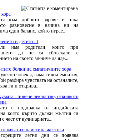
 хора
тя към доброто здраве и така
ното равновесие в начина ни на
има един баланс, който играе...
енето и детето - I
ли има родители, които при
нването да не са сблъскали с
ието на своето мъниче да яде...
итите болки на емпатичните хора
чудесно човек да има силна емпатия,
ой разбира чувствата на останалите,
ва ги и открива...
умата - повече лекарство, отколкото
вка
мата е подправка от индийската
 на която кърито дължи жълтия си
я е част от кулинарната...
то жегата е наистина жестока
-горещите летни дни се появява