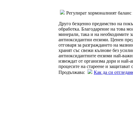
Регулират хормоналният баланс 
Друго безценно предимство на покъл
обработка. Благодарение на това мо
минерали, така и на необходимите 
антиоксидантни ензими. Ценен пре
отговаря за разграждането на мазнин
хранят със свежи кълнове без усили
антиоксидантните ензими най-важн
извеждат от организма дори и най-а
процесите на стареене и защитават 
Продължава:
Как да си отгледам