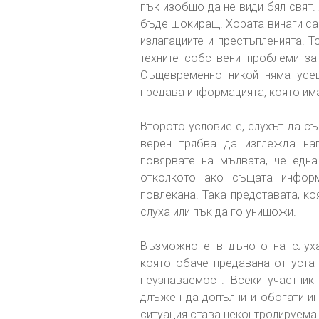
пък изобщо да не види бял свят
бъде шокиращ. Хората винаги са
излагациите и престъпленията. Т
техните собствени проблеми за
Същевременно никой няма усещ
предава информацията, която има
Второто условие е, слухът да съ
верен трябва да изглежда на
повярвате на мълвата, че едн
отколкото ако същата информ
повлекана. Така представата, к
слуха или пък да го унищожи.
Възможно е в дъното на слуха
която обаче предавана от уста 
неузнаваемост. Всеки участник
длъжен да допълни и обогати ин
ситуация става неконтролируема