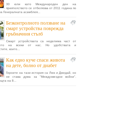
30 юли като Mеждународен ден на
приятелството се отбелязва от 2011 година по
а Генералната асамблея...
Безконтролното ползване на
смарт устройства поврежда
гръбначния стълб
Смарт устройствата са неделима част от
ието на всеки от нас. Но удобствата и
ите, които...
Как едно куче спаси живота
на дете, болно от диабет
Героите на тази история са Люк и Джедай, но
не става дума за "Междузвездни войни".
щта на 8...