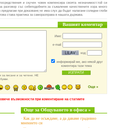
посредствения и скучен човек компенсира своята незначимост.той си
а разговор със себеподобните.за съжаление качествените хора много
е.предлагам при доказване,че има слух да бъдат налагани солидни глоби
 това става практика за саморазправа в нашата държава.
Вашият коментар
Име:
e-mail:
код:
информирай ме, ако някой друг
коментира тази тема
 за писане и за четене. НЕ
букви.
Още »
повече възможности при коментиране на статиите
Още за Общуването в офиса »
· Как да не осъждаме, а да даваме градивно
мнението си