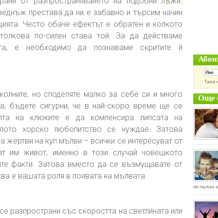
рани от разпространяването на подобни лъжи.
веднъж престава да ни е забавно и търсим начин
ията. Често обаче ефектът е обратен и колкото
толкова по-силен става той. За да действаме
а, е необходимо да познаваме скритите й
Абон
Така 
колните, но споделяте малко за себе си и много
Още 
а, бъдете сигурни, че в най-скоро време ще се
елта на клюките е да компенсира липсата на
алото хорско любопитство се нуждае. Затова
а жертви на куп мълви – всички се интересуват от
ият им живот, именно в този случай човешкото
те факти. Затова вместо да се възмущавате от
ква е вашата роля в появата на мълвата.
по-пълни о
се разпространи със скоростта на светлината или