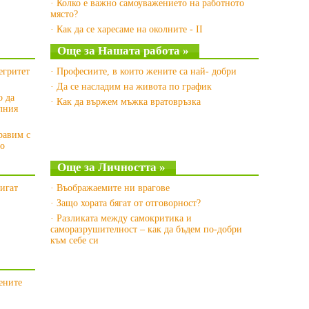
· Колко е важно самоуважението на работното
място?
· Как да се харесаме на околните - II
Още за Нашата работа »
егритет
· Професиите, в които жените са най- добри
· Да се насладим на живота по график
о да
· Как да вържем мъжка вратовръзка
лния
правим с
то
Още за Личността »
тигат
· Въображаемите ни врагове
· Защо хората бягат от отговорност?
· Разликата между самокритика и
саморазрушителност – как да бъдем по-добри
към себе си
ените