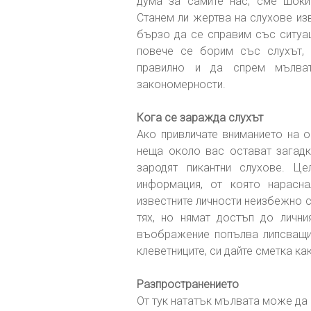
дума за самите нас, сме шоки
Станем ли жертва на слухове из
бързо да се справим със ситуац
повече се борим със слухът, 
правилно и да спрем мълват
закономерности.
Кога се заражда слухът
Ако привличате вниманието на о
неща около вас остават загадк
зародят пикантни слухове. Ц
информация, от която нарасн
известните личности неизбежно с
тях, но нямат достъп до личн
въображение попълва липсващи
клеветниците, си дайте сметка ка
Разпространението
От тук нататък мълвата може да 