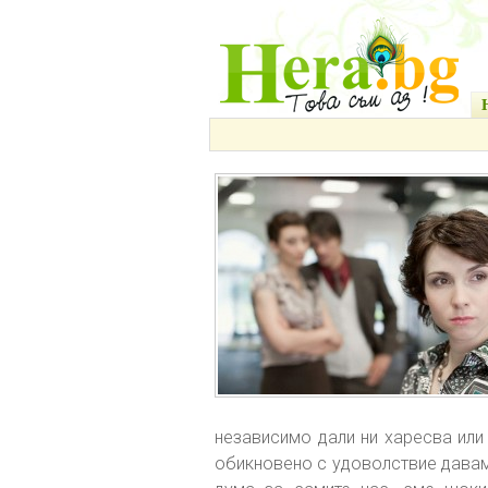
независимо дали ни харесва или 
обикновено с удоволствие даваме