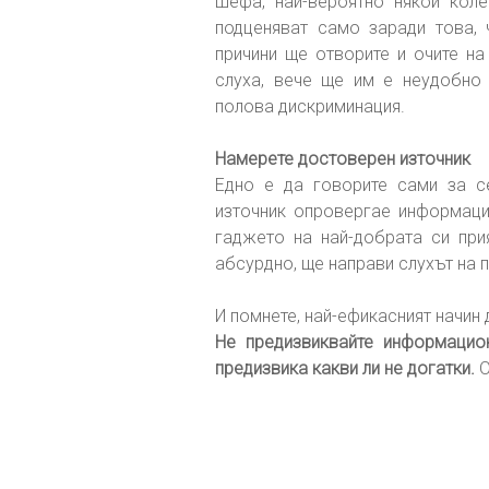
шефа, най-вероятно някой коле
подценяват само заради това, 
причини ще отворите и очите на
слуха, вече ще им е неудобно 
полова дискриминация.
Намерете достоверен източник
Едно е да говорите сами за с
източник опровергае информация
гаджето на най-добрата си прия
абсурдно, ще направи слухът на п
И помнете, най-ефикасният начин 
Не предизвиквайте информацио
предизвика какви ли не догатки.
О