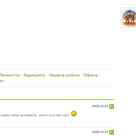
Личността
·
Кариерата
·
Нашата работа
·
Офиса
·
то
·
2009-10-25
#2
ъдиш човек за клевета , което си е пак слух
2009-10-25
#1