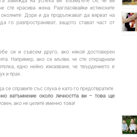
га завижда на успеха ви. Възмутете се, че ви
че сте красива жена. Разгласявайки истинските
 околните. Дори и да продължават да вярват на
да го разпространяват, защото стават част от
ебе си и съвсем друго, ако някой достоверен
та. Например, ако се мълви, че сте откраднали
телка, едно нейно изказване, че твърдението е
ух и прах.
да се справите със слуха е като го предотвратите.
нно затъмнение около личността ви – това ще
свен, ако не целите именно това!