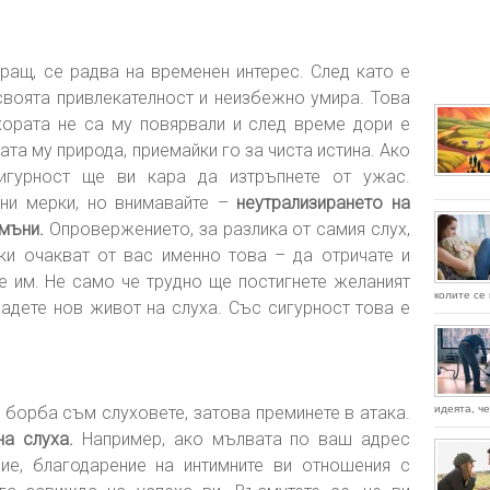
иращ, се радва на временен интерес. След като е
 своята привлекателност и неизбежно умира. Това
хората не са му повярвали и след време дори е
а му природа, приемайки го за чиста истина. Ако
игурност ще ви кара да изтръпнете от ужас.
ни мерки, но внимавайте –
неутрализирането на
мъни.
Опровержението, за разлика от самия слух,
ки очакват от вас именно това – да отричате и
е им. Не само че трудно ще постигнете желаният
колите се 
адете нов живот на слуха. Със сигурност това е
 борба съм слуховете, затова преминете в атака.
идеята, че
на слуха.
Например, ако мълвата по ваш адрес
ние, благодарение на интимните ви отношения с