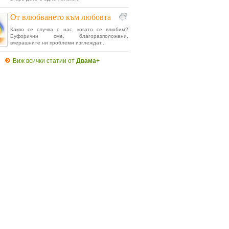
От влюбването към любовта
Какво се случва с нас, когато се влюбим?
Еуфорични сме, благоразположени,
вчерашните ни проблеми изглеждат...
Виж всички статии от
Двама+