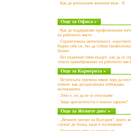
· Как да разпознаем женения мъж - II
Още за Офиса »
· Как да поддържаме професионален инт
на работното място
· Стратегическа автентичност: изкуствот
бъдеш себе си, без да губиш професиона
баланс
· Без уважение няма въздух: как да се с
тихото пренебрежение на работното мяс
Още за Кариерата »
· Истинската причина някои хора да пос
повече: как дисциплината побеждава
мотивацията
· Лято е, но да не се отпускаме
· Защо арогантността е опасно заразна?
Още за Жените днес »
· „Вечните хитове на България“, които ж
слушат до болка, кръв и посиняване
· Циганското лято на живота ни