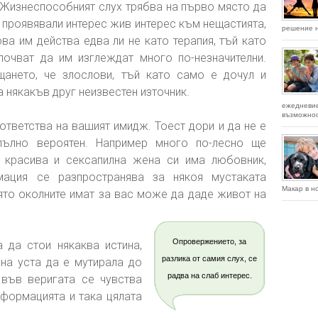
. Жизнеспособният слух трябва на първо място да
 проявявали интерес жив интерес към нещастията,
решение н
ова им действа едва ли не като терапия, тъй като
почват да им изглеждат много по-незначителни.
ането, че злослови, тъй като само е дочул и
 някакъв друг неизвестен източник.
ежеднев
възможност
ответства на вашият имидж. Тоест дори и да не е
пълно вероятен. Например много по-лесно ще
а красива и сексапилна жена си има любовник,
ация се разпространява за някоя мустаката
Макар в но
оято околните имат за вас може да даде живот на
Опровержението, за
 да стои някаква истина,
разлика от самия слух, се
на уста да е мутирала до
радва на слаб интерес.
 във веригата се чувства
формацията и така цялата
.