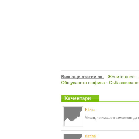
Виж още статии за:
Жените днес
·
Общуването в офиса
·
Съблазняване
Коментари
Elena
Мисля, че имаше възможност да с
sianna