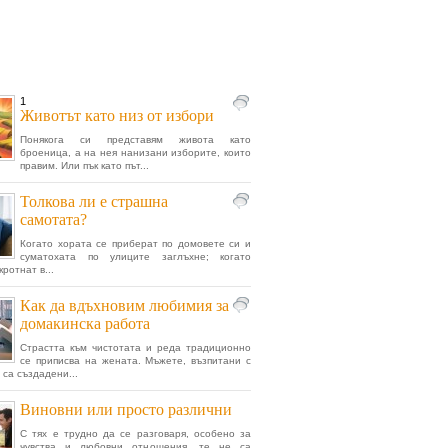
1
Животът като низ от избори
Понякога си представям живота като
броеница, а на нея нанизани изборите, които
правим. Или пък като път...
Толкова ли е страшна
самотата?
Когато хората се приберат по домовете си и
суматохата по улиците заглъхне; когато
кротнат в...
Как да вдъхновим любимия за
домакинска работа
Страстта към чистотата и реда традиционно
се приписва на жената. Мъжете, възпитани с
 са създадени...
Виновни или просто различни
С тях е трудно да се разговаря, особено за
чувства и любовни отношения, те не са