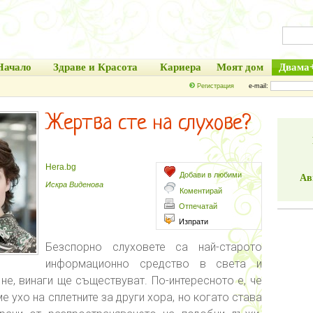
Начало
Здраве и Красота
Кариера
Моят дом
Двама
Регистрация
e-mail:
Жертва сте на слухове?
Hera.bg
Добави в любими
Ав
Искра Виденова
Коментирай
Отпечатай
Изпрати
Безспорно слуховете са най-старото
информационно средство в света и
не, винаги ще съществуват. По-интересното е, че
 ухо на сплетните за други хора, но когато става