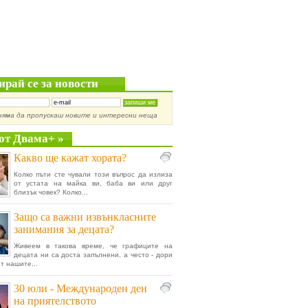
ирай се за новости
няма да пропускаш новите и интересни неща
от Двама+ »
Какво ще кажат хората?
Колко пъти сте чували този въпрос да излиза
от устата на майка ви, баба ви или друг
близък човек? Колко...
Защо са важни извънкласните
занимания за децата?
Живеем в такова време, че графиците на
децата ни са доста запълнени, а често - дори
т нашите...
30 юли - Международен ден
на приятелството