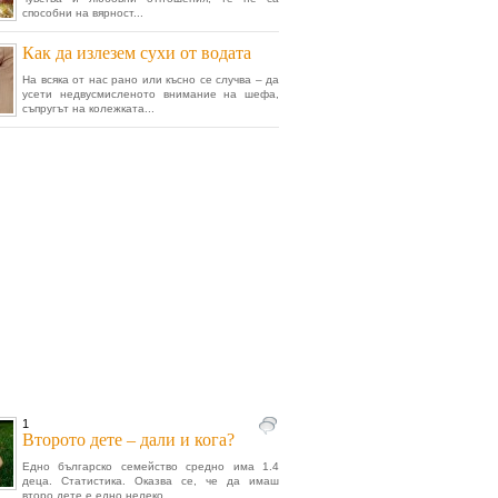
способни на вярност...
Как да излезем сухи от водата
На всяка от нас рано или късно се случва – да
усети недвусмисленото внимание на шефа,
съпругът на колежката...
1
Второто дете – дали и кога?
Едно българско семейство средно има 1.4
деца. Статистика. Оказва се, че да имаш
второ дете е едно нелеко...