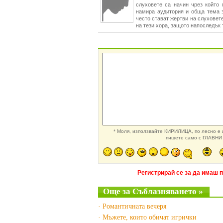
слуховете са начин чрез който 
намира аудитория и обща тема з
често стават жертви на слуховет
на тези хора, защото напоследък
* Моля, използвайте КИРИЛИЦА, по лесно е и
пишете само с ГЛАВНИ 
Регистрирай се за да имаш 
Още за Съблазняването »
· Романтичната вечеря
· Мъжете, които обичат игрички