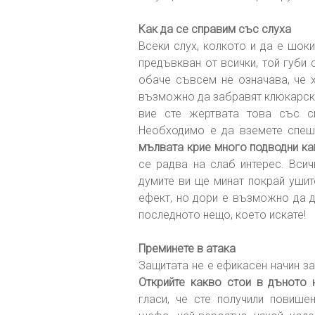
Как да се справим със слуха
Всеки слух, колкото и да е шок
предъвкван от всички, той губи
обаче съвсем не означава, че 
възможно да забравят клюкарскат
вие сте жертвата това със с
Необходимо е да вземете спеш
мълвата крие много подводни ка
се радва на слаб интерес. Всич
думите ви ще минат покрай ушит
ефект, но дори е възможно да д
последното нещо, което искате!
Преминете в атака
Защитата не е ефикасен начин за
Открийте какво стои в дъното 
гласи, че сте получили повише