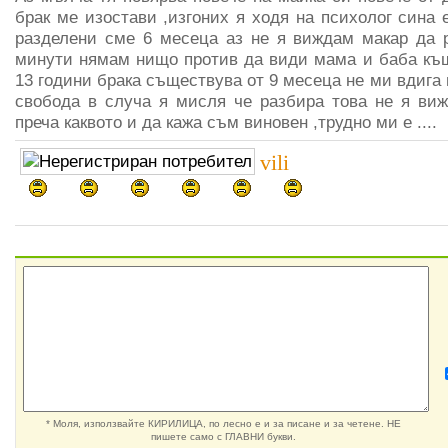
брак ме изостави ,изгоних я ходя на психолог сина 
разделени сме 6 месеца аз не я виждам макар да 
минути нямам нищо против да види мама и баба къщ
13 години брака съществува от 9 месеца не ми вдига 
свобода в случа я мисля че разбира това не я ви
преча каквото и да кажа съм виновен ,трудно ми е ....
vili
* Моля, използвайте КИРИЛИЦА, по лесно е и за писане и за четене. НЕ
пишете само с ГЛАВНИ букви.