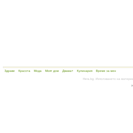
Здраве
Красота
Мода
Моят дом
Двама+
Кулинария
Време за мен
Hera.bg. Използването на матери