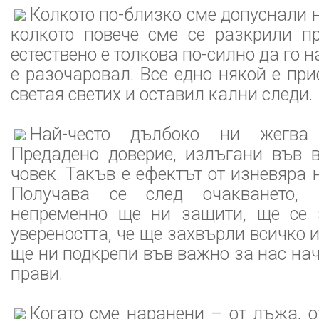
Колкото по-близко сме допуснали н
колкото повече сме се разкрили пр
естествено е толкова по-силно да го
е разочаровал. Все едно някой е пр
светая светих и оставил кални следи.
Най-често дълбоко ни жегва п
Предадено доверие, излъгани във в
човек. Такъв е ефектът от изневяра
Получава се след очакването, 
непременно ще ни защити, ще се 
увереността, че ще захвърли всичко 
ще ни подкрепи във важно за нас нач
прави.
Когато сме наранени – от лъжа, о