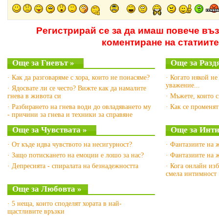
Регистрирай се за да имаш повече въ
коментиране на статиите
Още за Гневът »
Още за Разд
· Как да разговаряме с хора, които не понасяме?
· Когато някой не
уважение...
· Ядосвате ли се често? Вижте как да намалите
гнева в живота си
· Мъжете, които с
· Разбирането на гнева води до овладяването му
· Как се променят
- причини за гнева и техники за справяне
Още за Чувствата »
Още за Инти
· От къде идва чувството на несигурност?
· Фантазиите на ж
· Защо потискането на емоции е лошо за нас?
· Фантазиите на ж
· Депресията - спиралата на безнадежността
· Кога онлайн изб
смела интимност
Още за Любовта »
· 5 неща, които споделят хората в най-
щастливите връзки