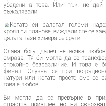
убедени в това. Или пък, не дай
съжалявали.
Когато си залагал големи наде
кроял си планове, виждали сте се за
цялата тази химера се срути.
Слава богу, далеч не всяка любо
омраза. Тя би могла да се трансфо
спокойно безразличие. И това е б
финал. Случва се при по-рациона
натури или когато просто сме се з
това е любов.
Би могла да се превърне в прият
страстта поизтлее, но ни свързва