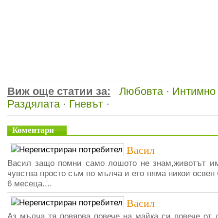
Виж още статии за:
Любовта
·
Интимно
Раздялата
·
Гневът
·
Коментари
Васил
Васил защо помни само лошото не знам,животът им
чувства просто съм по мълча и ето няма никои освен 
6 месеца....
Васил
Аз мълча тя повярва повече на майка си повече от 