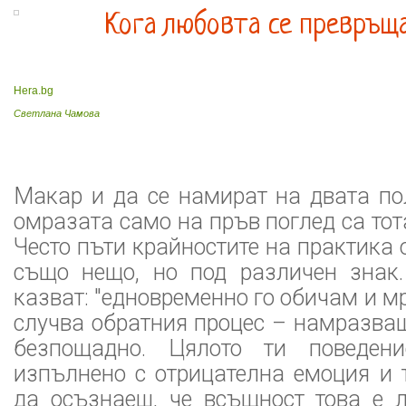
Кога любовта се превръща
Hera.bg
Светлана Чамова
Макар и да се намират на двата по
омразата само на пръв поглед са тот
Често пъти крайностите на практика 
също нещо, но под различен знак
казват: "едновременно го обичам и мр
случва обратния процес – намразваш
безпощадно. Цялото ти поведен
изпълнено с отрицателна емоция и 
да осъзнаеш, че всъщност това е л