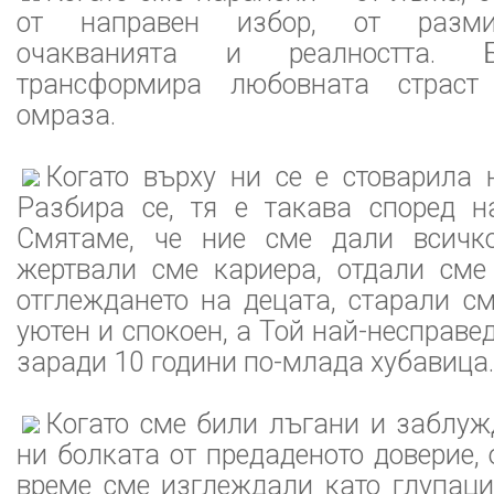
от направен избор, от разм
очакванията и реалността. 
трансформира любовната страст
омраза.
Когато върху ни се е стоварила 
Разбира се, тя е такава според н
Смятаме, че ние сме дали всичк
жертвали сме кариера, отдали сме
отглеждането на децата, старали с
уютен и спокоен, а Той най-несправе
заради 10 години по-млада хубавица.
Когато сме били лъгани и заблуж
ни болката от предаденото доверие, 
време сме изглеждали като глупаци