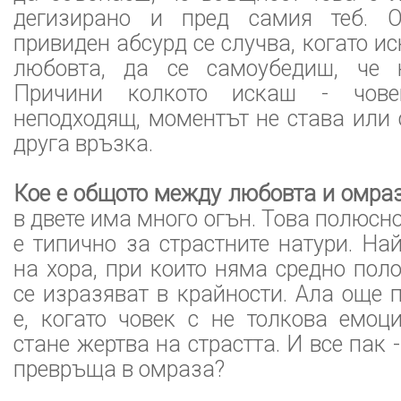
дегизирано и пред самия теб. О
привиден абсурд се случва, когато и
любовта, да се самоубедиш, че 
Причини колкото искаш - чове
неподходящ, моментът не става или
друга връзка.
Кое е общото между любовта и омра
в двете има много огън. Това полюс
е типично за страстните натури. Най
на хора, при които няма средно пол
се изразяват в крайности. Ала още 
е, когато човек с не толкова емоц
стане жертва на страстта. И все пак 
превръща в омраза?