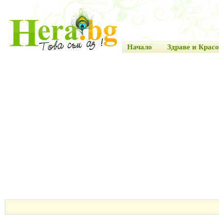
Начало
Здраве и Красо