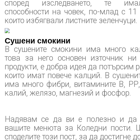
според изследването, те има
способности на човек, по-млад с 11 
които избягвали листните зеленчуци.
Сушени смокини
В сушените смокини има много ка
това за него основен източник ни
продукти, е добра идея да потърсим 
които имат повече калций. В сушен
има много фибри, витамините B, РР, 
калий, желязо, магнезий и фосфор.
Надявам се да ви е полезно и да
вашите менюта за Коледни пости. 
споделите този пост, за да достигне д