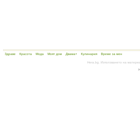
Здраве
Красота
Мода
Моят дом
Двама+
Кулинария
Време за мен
Hera.bg. Използването на матери