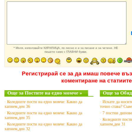
* Моля, използвайте КИРИЛИЦА, по лесно е и за писане и за четене. НЕ
пишете само с ГЛАВНИ букви.
Регистрирай се за да имаш повече въ
коментиране на статиите
Още за Постите на едно момче »
Още за Обяд
· Коледните пости на едно момче: Какво да
· Искате да носит
хапнем,ден 36
точно става? Съв
· Коледните пости на едно момче: Какво да
· 7 постни дипов
хапнем,ден 35
· Коледните пост
· Коледните пости на едно момче: Какво да
хапнем,ден 31
хапнем,ден 32