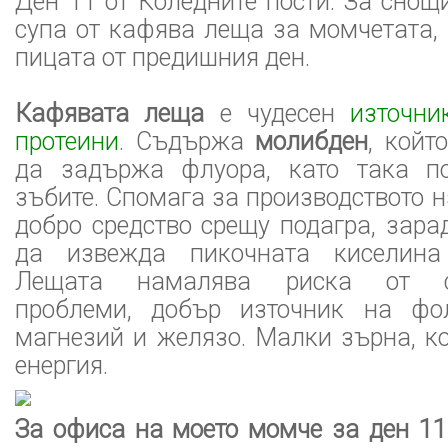
Ден 11 от Коледните пости. За снощ
супа от кафява леща за момчетата,
пицата от предишния ден.
Кафявата леща
е чудесен
източни
протеини
. Съдържа
молибден
, койт
да задържа флуора, като така п
зъбите. Спомага за производството н
добро средство срещу подагра, зара
да извежда пикочната киселина
Лещата намалява риска от съ
проблеми, добър източник на фол
магнезий и желязо. Малки зърна, к
енергия.
За офиса на моето момче за ден 11