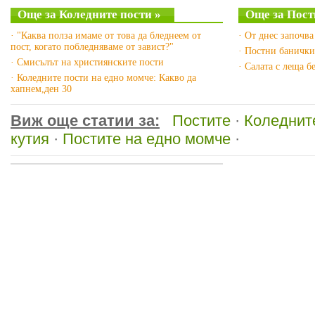
Още за Коледните пости »
Още за Пост
· "Каква полза имаме от това да бледнеем от
· От днес започва
пост, когато побледняваме от завист?"
· Постни банички
· Смисълът на християнските пости
· Салата с леща б
· Коледните пости на едно момче: Какво да
хапнем,ден 30
Виж още статии за:
Постите
·
Коледнит
кутия
·
Постите на едно момче
·