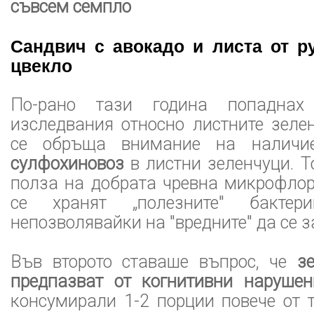
съвсем семпло
Сандвич с авокадо и листа от ру
цвекло
По-рано тази година попадна
изследвания относно листните зеле
се обръща внимание на налич
сулфохиновоз
в листни зеленчуци. Т
полза на добрата чревна микрофлор
се хранят „полезните" бактер
непозволявайки на "вредните" да се за
Във второто ставаше въпрос, че
з
предпазват от когнитивни нарушен
консумирали 1-2 порции повече от 