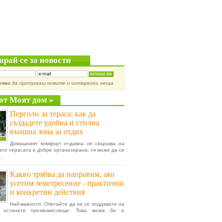
ирай се за новости
няма да пропускаш новите и интересни неща
от Моят дом »
Перголи за тераса: как да
създадете удобна и стилна
външна зона за отдих
Домашният комфорт отдавна не свършва на
гато терасата е добре организирана, тя може да се
.
Какво трябва да направим, ако
усетим земетресение - практични
и конкретни действия
Най-важното: Опитайте да не се поддавате на
, останете трезвомислещи. Това може би е