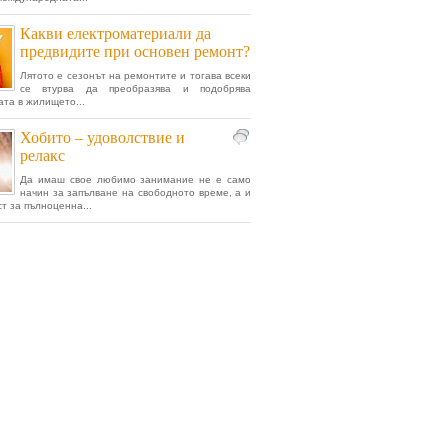
Какви електроматериали да
предвидите при основен ремонт?
Лятото е сезонът на ремонтите и тогава всеки
се втурва да преобразява и подобрява
ата в жилището...
Хобито – удоволствие и
релакс
Да имаш свое любимо занимание не е само
начин за запълване на свободното време, а и
т за пълноценна...