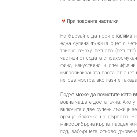
При подовите настилки
Не бързайте да носите
килима
н
една супена лъжица оцет с чет
триене върху петното (петната)
частици от содата с прахосмукач
фини, изкуствени и специфичн
импровизираната паста от оцет 
негова мостра, ако пазите такава
Подът може да почистите като в
водна чаша е достатъчна. Ако у
включите и две супени лъжици зе
връща блясъка на дървото. На
микрофибърна кърпа, парцал или 
под, забършете отново дървена