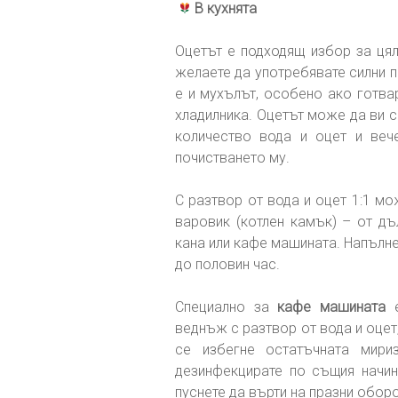
В кухнята
Оцетът е подходящ избор за ця
желаете да употребявате силни п
е и мухълът, особено ако готва
хладилника. Оцетът може да ви с
количество вода и оцет и веч
почистването му.
С разтвор от вода и оцет 1:1 м
варовик (котлен камък) – от дъ
кана или кафе машината. Напълнет
до половин час.
Специално за
кафе машината
е
веднъж с разтвор от вода и оцет,
се избегне остатъчната мир
дезинфекцирате по същия начин
пуснете да върти на празни оборо