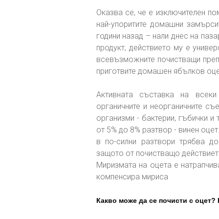
Оказва се, че е изключителен по
най-упоритите домашни замърс
години назад – нали днес на паза
продукт, действието му е универ
всевъзможните почистващи преп
приготвите домашен ябълков оце
Активната съставка на все
органичните и неорганичните съ
организми - бактерии, гъбички и
от 5% до 8% разтвор - винен оце
в по-силни разтвори трябва до
защото от почистващо действиет
Миризмата на оцета е натрапчива
компенсира мириса
Какво може да се почисти с оцет? 