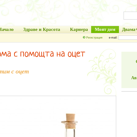
Начало
Здраве и Красота
Кариера
Моят дом
Двама
Регистрация
e-mail:
ома с помощта на оцет
тим с оцет
Ав