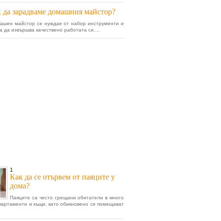
 да зарадваме домашния майстор?
ашен майстор се нуждае от набор инструменти и
а да извършва качествено работата си....
1
Как да се отървем от паяците у
дома?
Паяците са често срещани обитатели в много
партаменти и къщи, като обикновено се помещават