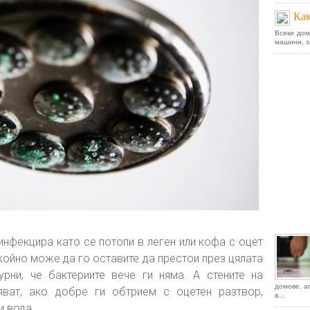
Как
Всеки дом
машини, з
нфекцира като се потопи в леген или кофа с оцет
окойно може да го оставите да престои през цялата
урни, че бактериите вече ги няма. А стените на
домове, а
яват, ако добре ги обтрием с оцетен разтвор,
в...
и вода.