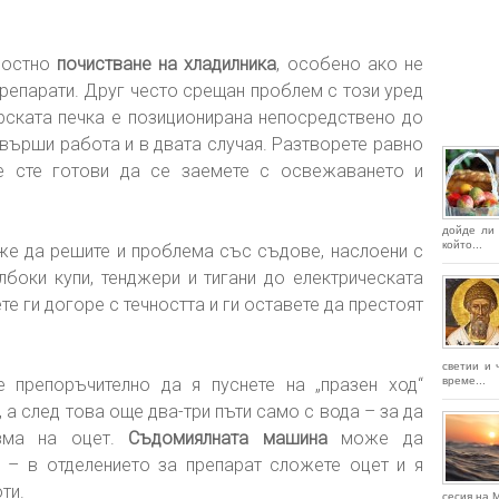
лостно
почистване на хладилника
, особено ако не
репарати. Друг често срещан проблем с този уред
рската печка е позиционирана непосредствено до
върши работа и в двата случая. Разтворете равно
е сте готови да се заемете с освежаването и
дойде ли 
който...
оже да решите и проблема със съдове, наслоени с
лбоки купи, тенджери и тигани до електрическата
е ги догоре с течността и ги оставете да престоят
светии и 
 препоръчително да я пуснете на „празен ход“
време...
 а след това още два-три пъти само с вода – за да
изма на оцет.
Съдомиялната машина
може да
 – в отделението за препарат сложете оцет и я
ти.
сесия на 