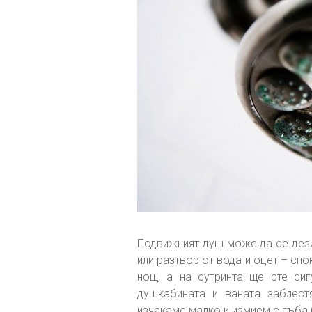
Подвижният душ може да се дези
или разтвор от вода и оцет – сп
нощ, а на сутринта ще сте сиг
душкабината и ваната заблест
изчакаме малко и измием с гъба 