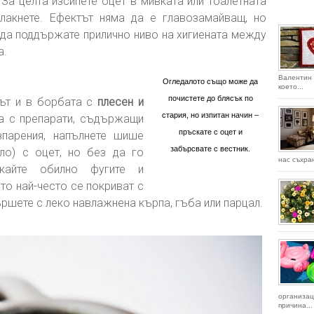
За целта изсипете оцет в мивката или тоалетната
плакнете. Ефектът няма да е главозамайващ, но
 да поддържате прилично ниво на хигиената между
а.
Валентин
Огледалото също може да
което...
почистете до блясък по
тът и в борбата с
плесен и
стария, но изпитан начин –
та с препарати, съдържащи
пръскате с оцет и
зпарения, напълнете шише
забърсвате с вестник.
ло) с оцет, но без да го
нас съхран
кайте обилно фугите и
то най-често се покриват с
ршете с леко навлажнена кърпа, гъба или парцал.
организац
причина...