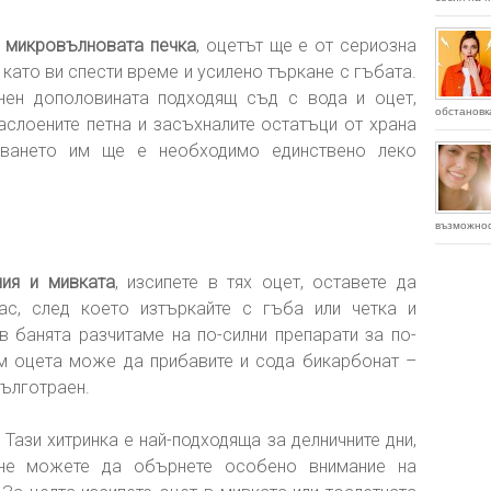
а
микровълновата печка
, оцетът ще е от сериозна
 като ви спести време и усилено търкане с гъбата.
нен дополовината подходящ съд с вода и оцет,
обстановк
Наслоените петна и засъхналите остатъци от храна
ването им ще е необходимо единствено леко
възможнос
ния и мивката
, изсипете в тях оцет, оставете да
ас, след което изтъркайте с гъба или четка и
в банята разчитаме на по-силни препарати за по-
ъм оцета може да прибавите и сода бикарбонат –
дълготраен.
.
Тази хитринка е най-подходяща за делничните дни,
 не можете да обърнете особено внимание на