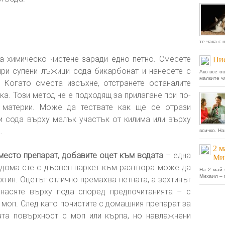
те чака с 
а химическо чистене заради едно петно. Смесете
Пис
ири супени лъжици сода бикарбонат и нанесете с
Ако все о
малките ч
. Когато сместа изсъхне, отстранете останалите
ка. Този метод не е подходящ за прилагане при по-
и материи. Може да тествате как ще се отрази
и сода върху малък участък от килима или върху
.
всичко. На
2 м
место препарат, добавите оцет към водата
– една
Мих
 дома сте с дървен паркет към разтвора може да
На 2 май 
Михаил – 
хтин. Оцетът отлично премахва петната, а зехтинът
насяте върху пода според предпочитанията – с
моп. След като почистите с домашния препарат за
та повърхност с моп или кърпа, но навлажнени