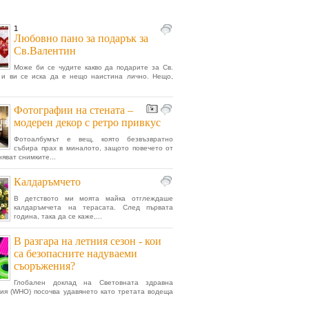
1
Любовно пано за подарък за
Св.Валентин
Може би се чудите какво да подарите за Св.
 и ви се иска да е нещо наистина лично. Нещо,
Фотографии на стената –
модерен декор с ретро привкус
Фотоалбумът е вещ, която безвъзвратно
събира прах в миналото, защото повечето от
яват снимките...
Калдаръмчето
В детството ми моята майка отглеждаше
калдаръмчета на терасата. След първата
година, така да се каже,...
В разгара на летния сезон - кои
са безопасните надуваеми
съоръжения?
Глобален доклад на Световната здравна
ия (WHO) посочва удавянето като третата водеща