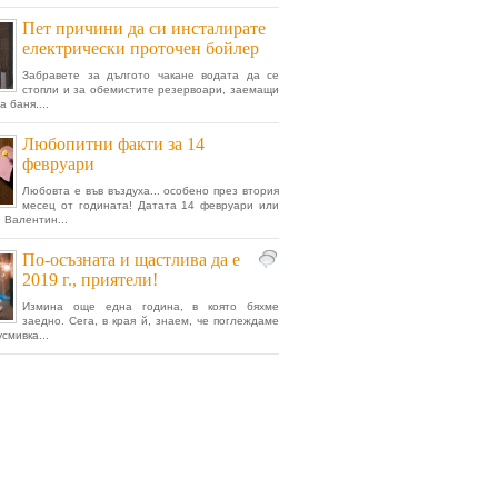
Пет причини да си инсталирате
електрически проточен бойлер
Забравете за дългото чакане водата да се
стопли и за обемистите резервоари, заемащи
 баня....
Любопитни факти за 14
февруари
Любовта е във въздуха... особено през втория
месец от годината! Датата 14 февруари или
 Валентин...
По-осъзната и щастлива да е
2019 г., приятели!
Измина още една година, в която бяхме
заедно. Сега, в края й, знаем, че поглеждаме
усмивка...