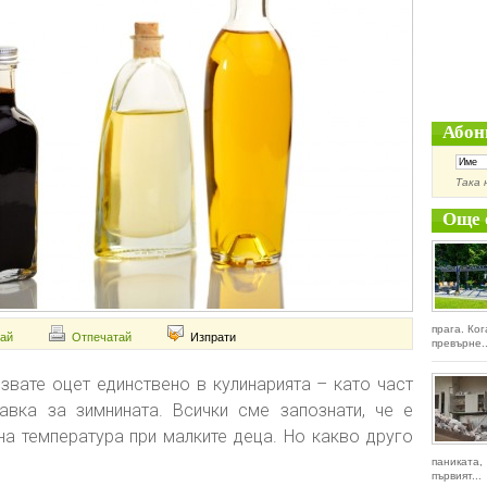
Абон
Така 
Още 
прага. Ко
ай
Отпечатай
Изпрати
превърне..
звате оцет единствено в кулинарията – като част
авка за зимнината. Всички сме запознати, че е
на температура при малките деца. Но какво друго
паниката
първият...