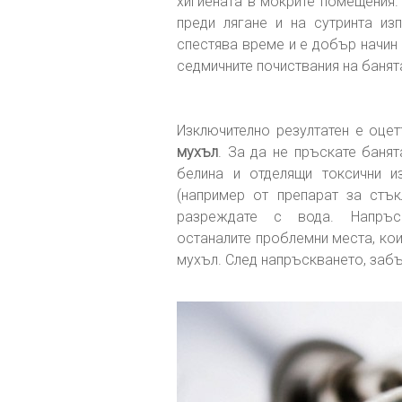
хигиената в мокрите помещения. 
преди лягане и на сутринта из
спестява време и е добър начин
седмичните почиствания на банят
Изключително резултатен е оце
мухъл
. За да не пръскате баня
белина и отделящи токсични и
(например от препарат за стък
разреждате с вода. Напръс
останалите проблемни места, кои
мухъл. След напръскването, забъ