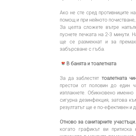
Ако не сте сред противниците н
помощ и при нейното почистване,
За целта сложете вътре напъл
пуснете печката на 2-3 минути. 
ще се размекнат и за премах
забърсване с гъба.
В банята и тоалетната
За да заблестят
тоалетната чи
престои от половин до един ч
изплакнете. Обикновено именно 
сигурна дезинфекция, затова к
резултатът ще е по-ефективен и 
Отново за санитарните участъци
когато графикът ви притиска