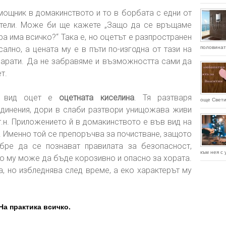
мощник в домакинството и то в борбата с едни от
ители. Може би ще кажете „Защо да се връщаме
ра има всичко?“ Така е, но оцетът е разпространен
сално, а цената му е в пъти по-изгодна от тази на
половината
арати. Да не забравяме и възможността сами да
т.
ки вид оцет е
оцетната киселина
. Тя разтваря
още Свети
единения, дори в слаби разтвори унищожава живи
 т.н. Приложението й в домакинството е във вид на
т. Именно той се препоръчва за почистване, защото
бре да се познават правилата за безопасност,
към нея с 
о му може да бъде корозивно и опасно за хората.
, но избледнява след време, а еко характерът му
На практика всичко.