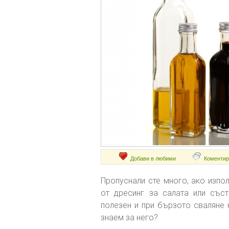
Добави в любими
Коментир
Пропуснали сте много, ако изпол
от дресинг за салата или съст
полезен и при бързото сваляне 
знаем за него?