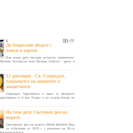
1
Да боядисаме яйцата с
памук и хартия
Във всеки дом настава истинско оживление,
Велики Четвъртък /или Велика Събота/ - деня, в
12 декември - Св. Спиридон,
покровител на занаятите и
занаятчиите
Спиридон Чудотворец е един от великите
чудотворци от 4 век. Роден е на остров Кипър по
На тази дата: Световен ден на
морето
Световният ден на морето (World Maritime Day)
се отбелязва от 1978 г. с решение на 38-та
Международната...