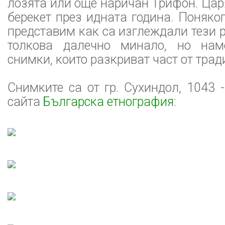
лозята или още наричан Трифон. Цар
берекет през идната година. Поняког
представим как са изглеждали тези р
толкова далечно минало, но нам
снимки, които разкриват част от трад
Снимките са от гр. Сухиндол, 1043 -
сайта
Българска етнография
: