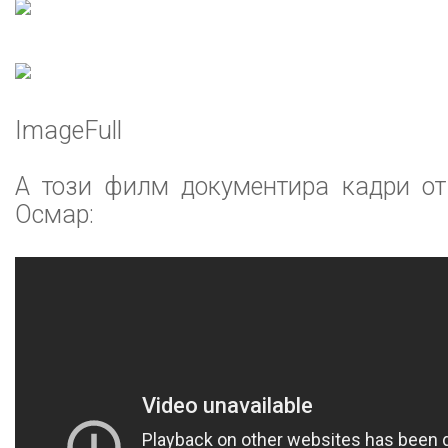
ImageFull
А този филм документира кадри от
Осмар: