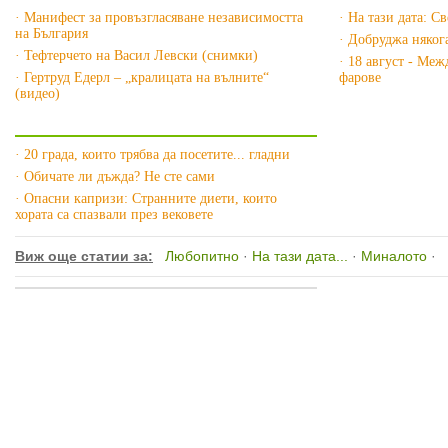
· Манифест за провъзгласяване независимостта
· На тази дата: С
на България
· Добруджа няког
· Тефтерчето на Васил Левски (снимки)
· 18 август - Ме
· Гертруд Едерл – „кралицата на вълните“
фарове
(видео)
Още за Любопитно »
· 20 града, които трябва да посетите... гладни
· Обичате ли дъжда? Не сте сами
· Опасни капризи: Странните диети, които
хората са спазвали през вековете
Виж още статии за:
Любопитно
·
На тази дата...
·
Миналото
·