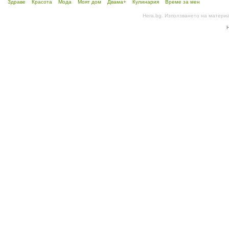
Здраве
Красота
Мода
Моят дом
Двама+
Кулинария
Време за мен
Hera.bg. Използването на матери