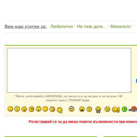
Виж още статии за:
Любопитно
·
На тази дата...
·
Миналото
·
* Моля, използвайте КИРИЛИЦА, по лесно е и за писане и за четене. НЕ
пишете само с ГЛАВНИ букви.
Регистрирай се за да имаш повече възможности при комен
Още за Миналото »
Още за На та