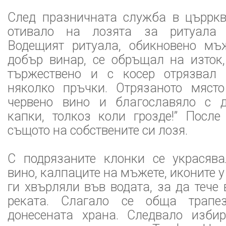
След празничната служба в църркв
отивало на лозята за ритуала 
Водещият ритуала, обикновено мъ
добър винар, се обръщал на изток,
тържествено и с косер отрязвал 
няколко пръчки. Отрязаното мяст
червено вино и благославяло с д
капки, толкоз коли грозде!” После
същото на собствените си лозя.
С подрязаните клонки се украсяв
вино, калпаците на мъжете, иконите 
ги хвърляли във водата, за да тече 
реката. Слагало се обща трапе
донесената храна. Следвало изби