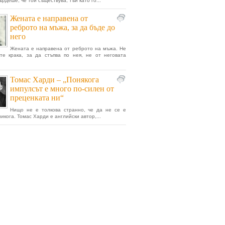
рдеше, че той съществува, тъй като го...
Жената е направена от
реброто на мъжа, за да бъде до
него
Жената е направена от реброто на мъжа. Не
те крака, за да стъпва по нея, не от неговата
Томас Харди – „Понякога
импулсът е много по-силен от
преценката ни“
Нищо не е толкова странно, че да не се е
икога. Томас Харди е английски автор,...