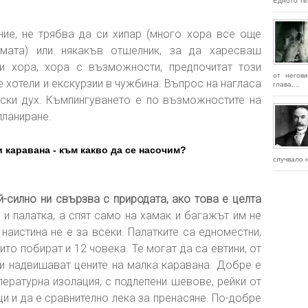
Едното твъ
ие, не трябва да си хипар (много хора все още
умата) или някакъв отшелник, за да харесваш
и хора, хора с възможности, предпочитат този
от негови
е хотели и екскурзии в чужбина. Въпрос на нагласа
глава,...
нски дух. Къмпингуването е по възможностите на
планиране.
и каравана - към какво да се насочим?
случвало н
й-силно ни свързва с природата, ако това е целта
т и палатка, а спят само на хамак и багажът им не
наистина не е за всеки. Палатките са едноместни,
оито побират и 12 човека. Те могат да са евтини, от
ои надвишават цените на малка каравана. Добре е
пературна изолация, с подлепени шевове, рейки от
и и да е сравнително лека за пренасяне. По-добре