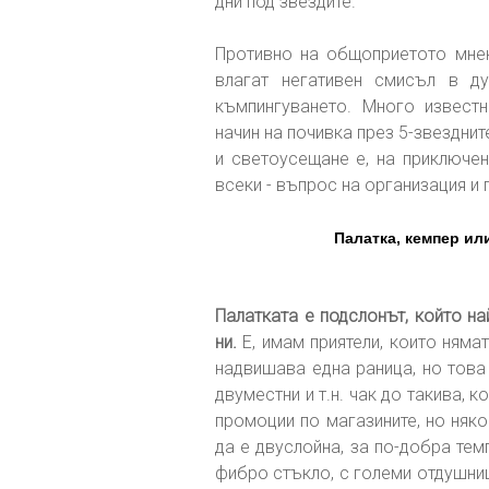
дни под звездите.
Противно на общоприетото мнен
влагат негативен смисъл в д
къмпингуването. Много известн
начин на почивка през 5-звезднит
и светоусещане е, на приключе
всеки - въпрос на организация и 
Палатка, кемпер ил
Палатката е подслонът, който на
ни.
Е, имам приятели, които няма
надвишава една раница, но това 
двуместни и т.н. чак до такива, к
промоции по магазините, но няк
да е двуслойна, за по-добра тем
фибро стъкло, с големи отдушниц