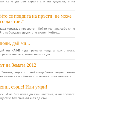
 ми се е да съм страната и на купувача, и на
...
йто се повдига на пръсти, не може
го да стои."
нава хората, е просветен. Който познава себе си, е
йто побеждава другите, е силен. Който...
поди, дай ми...
 дай ми КАФЕ - да променя нещата, които мога.
 приема нещата, които не мога да...
ът на Земята 2012
 Земята, една от най-мащабните акции, които
нимание на проблема с опазването на околната...
хни, сърце! Или умри!
си. И аз бих искал да съм щастлив, а не злочест.
щастие бях свикнал и аз да съм...