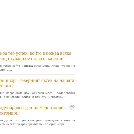
е за теб успех, който изисква всяка
ищо хубаво не става с насилие
еб успех, който изисква всяка цена. Нищо хубаво не
силие....
цишор - северният съсед на нашата
ртеница
ина посрещаме най- женския месец, подарявайки
 на приятели, близки и познати. Вярваме,...
дународен ден на Черно море -
октомври
на души от 6 държави днес празнуват - това са
оито живеят по крайбрежието на Черно море....