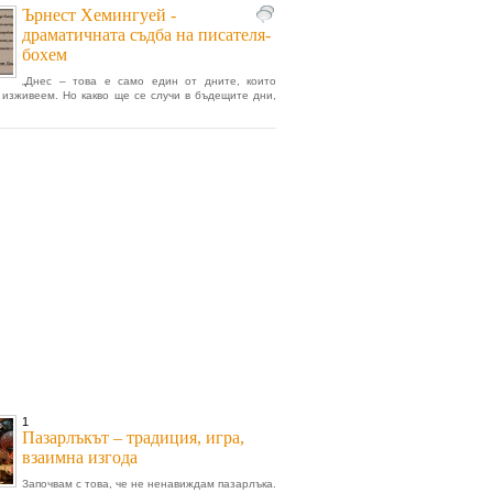
Ърнест Хемингуей -
драматичната съдба на писателя-
бохем
„Днес – това е само един от дните, които
 изживеем. Но какво ще се случи в бъдещите дни,
1
Пазарлъкът – традиция, игра,
взаимна изгода
Започвам с това, че не ненавиждам пазарлъка.