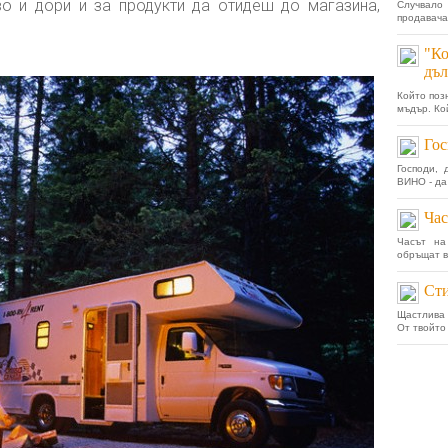
во и дори и за продукти да отидеш до магазина,
Случвало
продавача.
"Ко
дъл
Който поз
мъдър. Ко
Гос
Господи,
ВИНО - да
Час
Часът на
обръщат в
Сти
Щастлива 
От твойто 