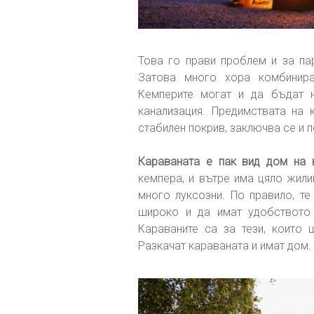
Това го прави проблем и за пар
Затова много хора комбинира
Кемперите могат и да бъдат 
канализация. Предимствата на 
стабилен покрив, заключва се и 
Караваната е пак вид дом на к
кемпера, и вътре има цяло жил
много луксозни. По правило, т
широко и да имат удобството 
Караваните са за тези, които 
Разкачат караваната и имат дом.