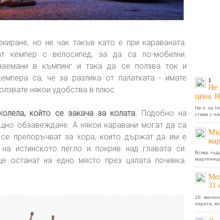
киране, но не чак такъв като е при караваната.
т кемпер с велосипед, за да са по-мобилни.
наемани в къмпинг и така да се ползва ток и
кемпера са, че за разлика от палатката - имате
1
Не 
ползвате някои удобства в плюс.
цена. Н
Не е за т
олела, който се закача за колата.
Подобно на
става с на
ищно обзавеждане. А някои каравани могат да са
Мър
е се препоръчват за хора, които държат да им е
ма
на истинското легло и покрив над главата си.
Всяка год
ще останат на едно място през цялата почивка.
мартеници
Меж
31 
16 милио
хората, к