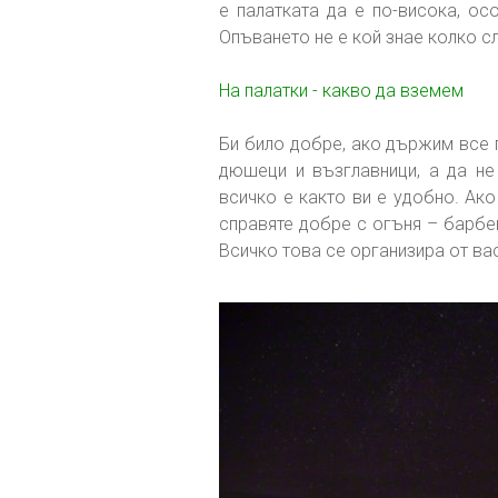
е палатката да е по-висока, ос
Опъването не е кой знае колко с
На палатки - какво да вземем
Би било добре, ако държим все 
дюшеци и възглавници, а да не
всичко е както ви е удобно. Ако
справяте добре с огъня – барбе
Всичко това се организира от вас