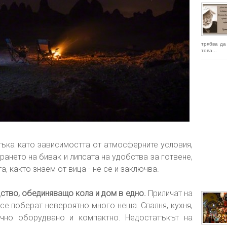
трябва да
това...
тъка като зависимостта от атмосферните условия,
ането на бивак и липсата на удобства за готвене,
а, както знаем от вица - не се и заключва.
ство, обединяващо кола и дом в едно.
Приличат на
 се поберат невероятно много неща. Спалня, кухня,
ично оборудвано и компактно. Недостатъкът на