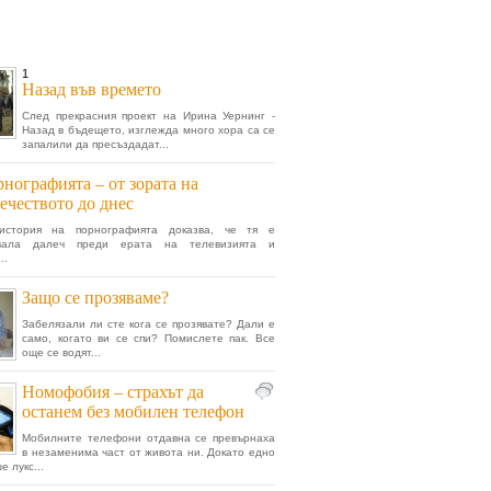
1
Назад във времето
След прекрасния проект на Ирина Уернинг -
Назад в бъдещето, изглежда много хора са се
запалили да пресъздадат...
нографията – от зората на
ечеството до днес
история на порнографията доказва, че тя е
явала далеч преди ерата на телевизията и
..
Защо се прозяваме?
Забелязали ли сте кога се прозявате? Дали е
само, когато ви се спи? Помислете пак. Все
още се водят...
Номофобия – страхът да
останем без мобилен телефон
Мобилните телефони отдавна се превърнаха
в незаменима част от живота ни. Докато едно
 лукс...