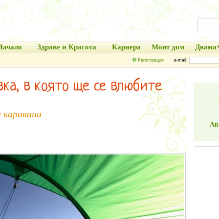
Начало
Здраве и Красота
Кариера
Моят дом
Двама
Регистрация
e-mail:
вка, в която ще се влюбите
и каравана
Ав