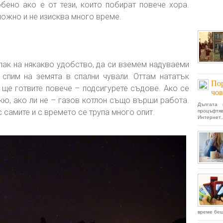
обено ако е от тези, които побират повече хора.
ложно и не изисква много време.
пак на някакво удобство, да си вземем надуваеми
 спим на земята в спални чували. Оттам нататък
Пор
 ще готвите повече – подсигурете съдове. Ако се
чов
кю, ако ли не – газов котлон също върши работа.
Дългата 
 самите и с времето се трупа много опит.
процъфт
Интернет..
време беше