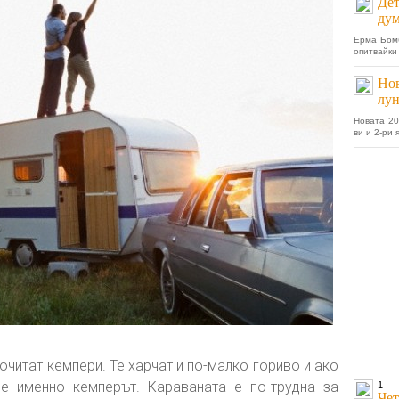
Дет
дум
Ерма Бомб
опитвайки 
Нов
лун
Новата 20
ви и 2-ри
читат кемпери. Те харчат и по-малко гориво и ако
е именно кемперът. Караваната е по-трудна за
1
Чет