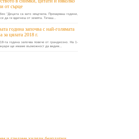
ството в снимки, цитати и няколко
и от сърце
ек: "Децата са като хвърчила. Прекарваш години,
се да ги вдигнеш от земята. Тичаш...
ата година започва с най-голямата
а за цялата 2018 г.
18-та година започва повече от грандиозно. На 1-
 януари ще имаме възможност да видим...
ем и гледаме хиляди безплатни