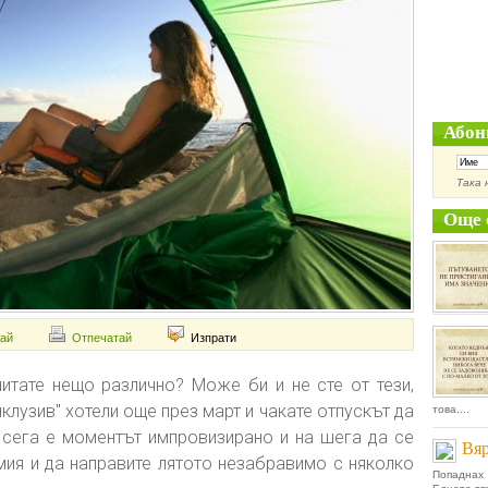
Абон
Така 
Още 
ай
Отпечатай
Изпрати
питате нещо различно? Може би и не сте от тези,
клузив" хотели още през март и чакате отпускът да
това....
и сега е моментът импровизирано и на шега да се
Вяр
мия и да направите лятото незабравимо с няколко
Попаднах