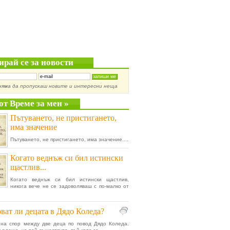
ирай се за новости
няма да пропускаш новите и интересни неща
от Време за мен »
Пътуването, не пристигането,
има значение
Пътуването, не пристигането, има значение....
Когато веднъж си бил истински
щастлив...
Когато веднъж си бил истински щастлив,
никога вече не се задоволяваш с по-малко от
ват ли децата в Дядо Коледа?
 на спор между две деца по повод Дядо Коледа.