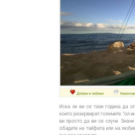
Добави в любими
Коментир
Иска ли ви се тази година да о
които резервират големите "ол ин
ви просто да ви се случи. Знач
обадите на тайфата или на люби