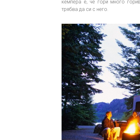
кемпера е, че гори много гори
трябва да си с него.