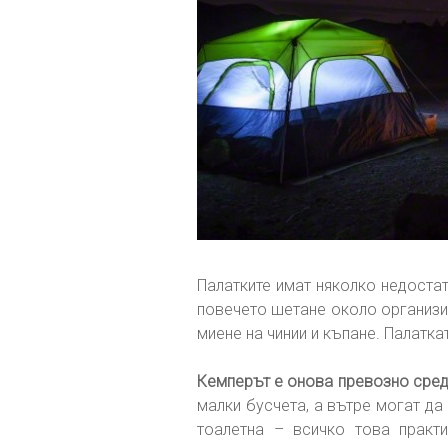
Палатките имат няколко недоста
повечето шетане около организир
миене на чинии и къпане. Палаткат
Кемперът е онова превозно сред
малки бусчета, а вътре могат да
тоалетна – всичко това практ