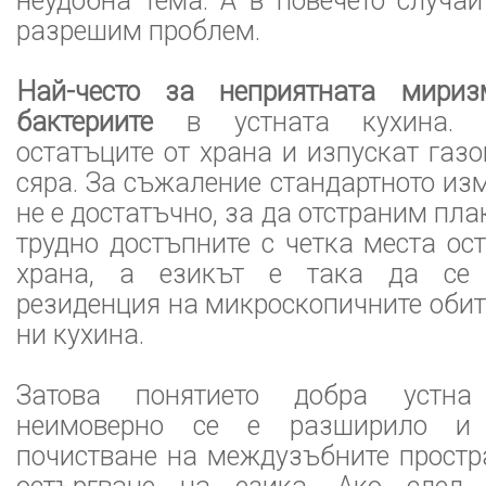
неудобна тема. А в повечето случа
разрешим проблем.
Най-често за неприятната мири
бактериите
в устната кухина. 
остатъците от храна и изпускат газ
сяра. За съжаление стандартното из
не е достатъчно, за да отстраним пл
трудно достъпните с четка места ос
храна, а езикът е така да се 
резиденция на микроскопичните обит
ни кухина.
Затова понятието добра устна
неимоверно се е разширило и
почистване на междузъбните простр