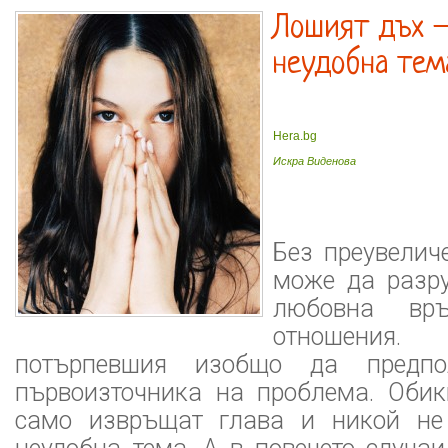
Лошият дъх 
неудобна тем
Hera.bg
Искра Виденова
Без преувелич
може да разру
любовна връ
отношения
потърпевшия изобщо да предпо
първоизточника на проблема. Обик
само извръщат глава и никой не