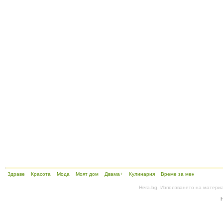
Здраве
Красота
Мода
Моят дом
Двама+
Кулинария
Време за мен
Hera.bg. Използването на матери