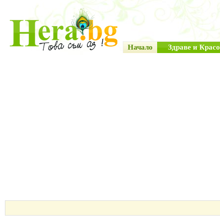
Начало
Здраве и Красо