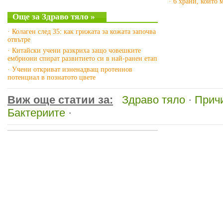
· 6 храни, които
Още за Здраво тяло »
· Колаген след 35: как грижата за кожата започва
отвътре
· Китайски учени разкриха защо човешките
ембриони спират развитието си в най-ранен етап
· Учени откриват изненадващ протеинов
потенциал в познатото цвете
Виж още статии за:
Здраво тяло
·
Причи
Бактериите
·