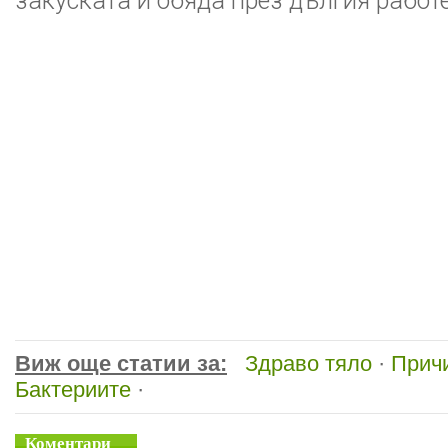
закуската и обяда през дългия работе
Виж още статии за:
Здраво тяло
·
Причи
Бактериите
·
Коментари