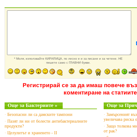
* Моля, използвайте КИРИЛИЦА, по лесно е и за писане и за четене. НЕ
пишете само с ГЛАВНИ букви.
Регистрирай се за да имаш повече въ
коментиране на статиите
Още за Бактериите »
Още за Прич
· Безопасни ли са дамските тампони
· Замърсеният въз
увеличава риска 
· Пазят ли ни от болести антибактериалните
продукти?
· Защо толкова м
от рак?
· Целулитът и храненето - II