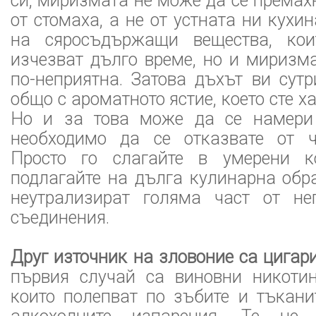
си, миризмата не може да се премахн
от стомаха, а не от устната ни кухи
на сяросъдържащи вещества, ко
изчезват дълго време, но и миризм
по-неприятна. Затова дъхът ви сут
общо с ароматното ястие, което сте х
Но и за това може да се намери 
необходимо да се отказвате от ч
Просто го слагайте в умерени к
подлагайте на дълга кулинарна обр
неутрализират голяма част от не
съединения.
Друг източник на зловоние са цигар
първия случай са виновни никотин
които полепват по зъбите и тъкани