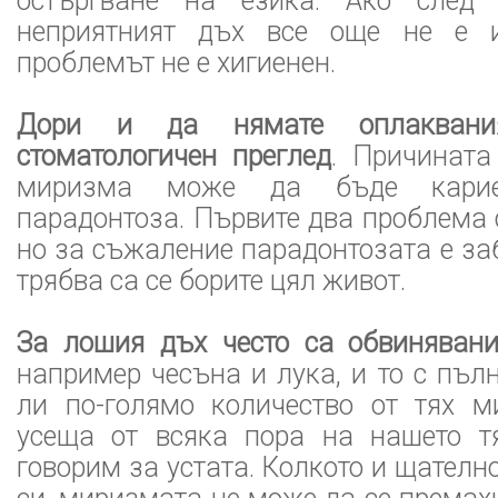
остъргване на езика. Ако след 
неприятният дъх все още не е и
проблемът не е хигиенен.
Дори и да нямате оплаквани
стоматологичен преглед
. Причината
миризма може да бъде карие
парадонтоза. Първите два проблема 
но за съжаление парадонтозата е заб
трябва са се борите цял живот.
За лошия дъх често са обвиняван
например чесъна и лука, и то с пъл
ли по-голямо количество от тях 
усеща от всяка пора на нашето т
говорим за устата. Колкото и щателн