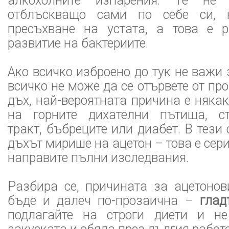
алкохолните изпарения. Те не
отблъскващо сами по себе си, 
пресъхване на устата, а това е 
развитие на бактериите.
Ако всичко изброено до тук не важи 
всичко не може да се отървете от пр
дъх, най-вероятната причина е няка
на горните дихателни пътища, ст
тракт, бъбреците или диабет. В тези
дъхът мирише на ацетон – това е сер
направите пълни изследвания.
Разбира се, причината за ацетоно
бъде и далеч по-прозаична –
глад
подлагайте на строги диети и не