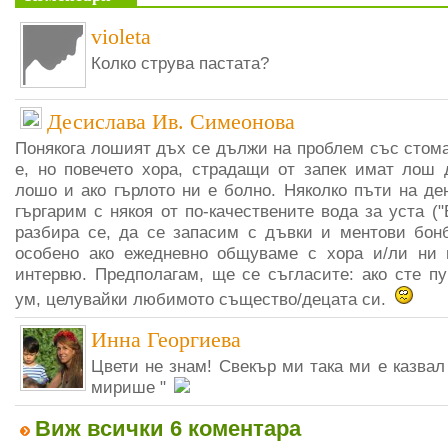
violeta
Колко струва пастата?
Десислава Ив. Симеонова
Понякога лошият дъх се дължи на проблем със стома
е, но повечето хора, страдащи от запек имат лош
лошо и ако гърлото ни е болно. Няколко пъти на де
гъргарим с някоя от по-качествените вода за уста ("
разбира се, да се запасим с дъвки и ментови бонб
особено ако ежедневно общуваме с хора и/ли ни 
интервю. Предполагам, ще се съгласите: ако сте пу
ум, целувайки любимото същество/децата си.
Инна Георгиева
Цвети не знам! Свекър ми така ми е казвал
мирише "
Виж всички 6 коментара