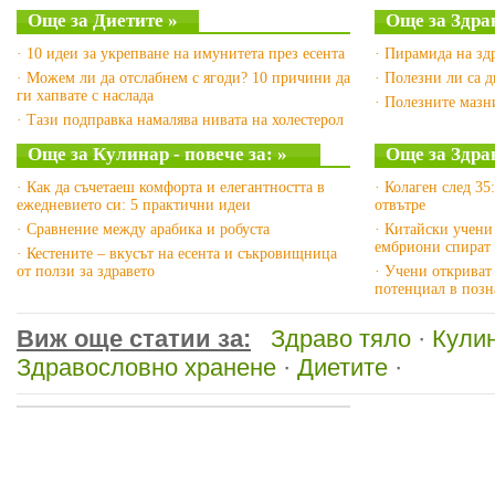
Още за Диетите »
Още за Здра
· 10 идеи за укрепване на имунитета през есента
· Пирамида на зд
· Можем ли да отслабнем с ягоди? 10 причини да
· Полезни ли са 
ги хапвате с наслада
· Полезните маз
· Тази подправка намалява нивата на холестерол
Още за Кулинар - повече за: »
Още за Здра
· Как да съчетаеш комфорта и елегантността в
· Колаген след 35
ежедневието си: 5 практични идеи
отвътре
· Сравнение между арабика и робуста
· Китайски учени
ембриони спират 
· Кестените – вкусът на есента и съкровищница
от ползи за здравето
· Учени откриват
потенциал в позн
Виж още статии за:
Здраво тяло
·
Кулин
Здравословно хранене
·
Диетите
·