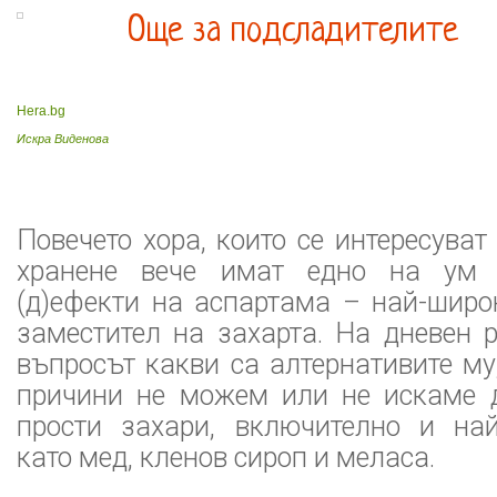
Още за подсладителите
Hera.bg
Искра Виденова
Повечето хора, които се интересуват
хранене вече имат едно на ум 
(д)ефекти на аспартама – най-широ
заместител на захарта. На дневен 
въпросът какви са алтернативите му
причини не можем или не искаме 
прости захари, включително и най
като мед, кленов сироп и меласа.