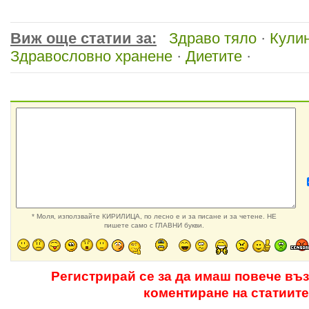
Виж още статии за:
Здраво тяло
·
Кулин
Здравословно хранене
·
Диетите
·
* Моля, използвайте КИРИЛИЦА, по лесно е и за писане и за четене. НЕ
пишете само с ГЛАВНИ букви.
Регистрирай се за да имаш повече въ
коментиране на статиите