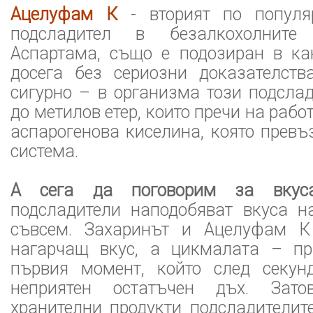
Ацелуфам К
- вторият по популяр
подсладител в безалкохолните
Аспартама, също е подозиран в кан
досега без сериозни доказателств
сигурно – в организма този подсла
до метилов етер, които пречи на рабо
аспарогенова киселина, която прев
система.
А сега да поговорим за вку
подсладители наподобяват вкуса на
съвсем. Захаринът и Ацелуфам К
нагарчащ вкус, а цикмалата – пр
първия момент, който след секун
неприятен остатъчен дъх. Зато
хранителни продукти подсладителит