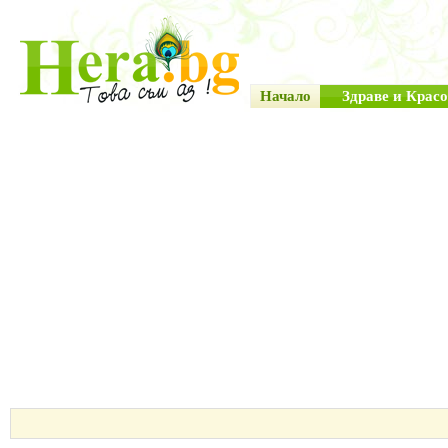
Начало
Здраве и Красо