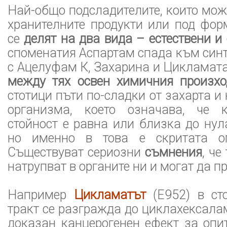
Най-общо подсладителите, които мо
хранителните продукти или под фор
се
делят на два вида – естествени и
споменатия Аспартам спада към синт
с Ацелуфам К, Захарина и Цикламат
между тях освен химичния произх
стотици пъти по-сладки от захарта и 
организма, което означава, че 
стойност е равна или близка до нула
но именно в това е скритата оп
Съществуват сериозни
съмнения
, че
натрупват в органите ни и могат да п
Например
Цикламатът
(Е952) в ст
тракт се разгражда до циклахексала
доказан канцерогенен ефект за опи