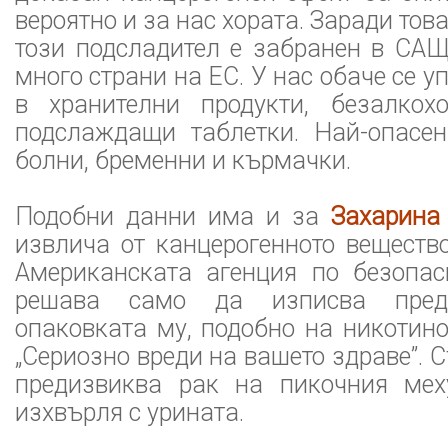
вероятно и за нас хората. Заради това
този подсладител е забранен в САЩ
много страни на ЕС. У нас обаче се 
в хранителни продукти, безалкох
подслаждащи таблетки. Най-опасе
болни, бременни и кърмачки.
Подобни данни има и за
Захарина
извлича от канцерогенното вещество
Американската агенция по безопас
решава само да изписва пред
опаковката му, подобно на никотино
„Сериозно вреди на вашето здраве”. 
предизвиква рак на пикочния мех
изхвърля с урината.