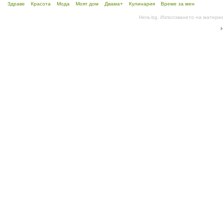
Здраве
Красота
Мода
Моят дом
Двама+
Кулинария
Време за мен
Hera.bg. Използването на матери