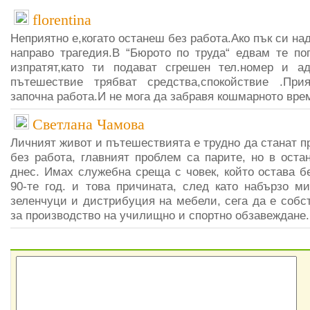
florentina
Неприятно е,когато останеш без работа.Ако пък си над
направо трагедия.В “Бюрото по труда“ едвам те по
изпратят,като ти подават сгрешен тел.номер и ад
пътешествие трябват средства,спокойствие .Пр
започна работа.И не мога да забравя кошмарното врем
Светлана Чамова
Личният живот и пътешествията е трудно да станат пр
без работа, главният проблем са парите, но в оста
днес. Имах служебна среща с човек, който остава б
90-те год. и това причината, след като набързо м
зеленчуци и дистрибуция на мебели, сега да е собс
за производство на училищно и спортно обзавеждане.