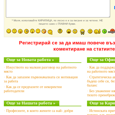
* Моля, използвайте КИРИЛИЦА, по лесно е и за писане и за четене. НЕ
пишете само с ГЛАВНИ букви.
Регистрирай се за да имаш повече въ
коментиране на статиите
Още за Новата работа »
Още за Офис
· Изкуството на малкия разговор на работното
· Как да поддърж
място
на работното мяс
· Как да запазим първоначалната си мотивация
· Стратегическа а
за работа
бъдеш себе си, б
баланс
· Как да се предпазите от некоректни
работодатели
· Без уважение ня
тихото пренебреж
Още за Нашата работа »
Още за Кари
· Професиите, в които жените са най- добри
· Истинската при
повече: как дисц