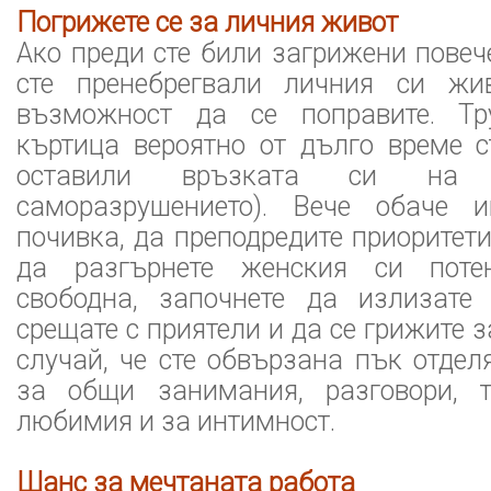
Погрижете се за личния живот
Ако преди сте били загрижени повеч
сте пренебрегвали личния си жив
възможност да се поправите. Тр
къртица вероятно от дълго време с
оставили връзката си на 
саморазрушението). Вече обаче 
почивка, да преподредите приоритети
да разгърнете женския си поте
свободна, започнете да излизате 
срещате с приятели и да се грижите з
случай, че сте обвързана пък отдел
за общи занимания, разговори, 
любимия и за интимност.
Шанс за мечтаната работа