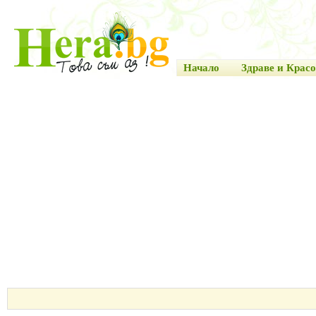
Начало
Здраве и Красо