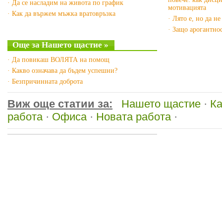
· Да се насладим на живота по график
мотивацията
· Как да вържем мъжка вратовръзка
· Лято е, но да н
· Защо арогантнос
Още за Нашето щастие »
· Да повикаш ВОЛЯТА на помощ
· Какво означава да бъдем успешни?
· Безпричинната доброта
Виж още статии за:
Нашето щастие
·
Ка
работа
·
Офиса
·
Новата работа
·