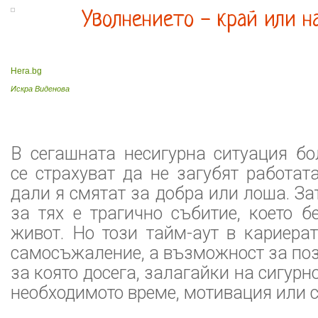
Уволнението - край или н
Hera.bg
Искра Виденова
В сегашната несигурна ситуация бо
се страхуват да не загубят работат
дали я смятат за добра или лоша. За
за тях е трагично събитие, което 
живот. Но този тайм-аут в кариера
самосъжаление, а възможност за по
за която досега, залагайки на сигурн
необходимото време, мотивация или с