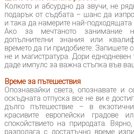
Колкото и абсурдно да звучи, не ряд
подарък от съдбата – шанс да изпр
и така да намерите най-подходящата 
Ако за мечтаното занимание н
допълнителни знания или квалиф
времето да ги придобиете. Запишете с
не и магистратура. Дори еднодневен
даде импулс за важна стъпка във ва
Време за пътешествия
Опознавайки света, опознавате и с
оскъдната отпуска все не ви е дости
дълго пътешествие – в екзотични
красивите европейски градове и
спокойствието на природата. Вярно,
разполага с достатъчно време изп