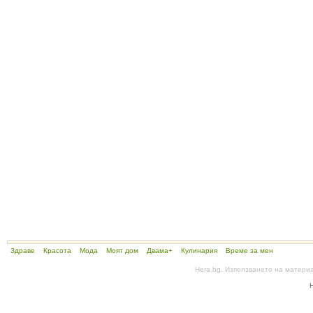
Здраве
Красота
Мода
Моят дом
Двама+
Кулинария
Време за мен
Hera.bg. Използването на матери