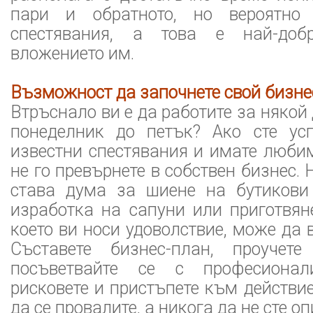
пари и обратното, но вероятно
спестявания, а това е най-доб
вложението им.
Възможност да започнете свой бизне
Втръснало ви е да работите за някой др
понеделник до петък? Ако сте ус
известни спестявания и имате люби
не го превърнете в собствен бизнес.
става дума за шиене на бутикови
изработка на сапуни или приготвяне
което ви носи удоволствие, може да 
Съставете бизнес-план, проучете
посъветвайте се с професионали
рисковете и пристъпете към действие
да се провалите, а никога да не сте оп