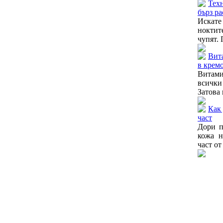
Тех
бърз ра
Искат
ноктите
чупят. 
Вит
в кремо
Витам
всички
Затова 
Как 
част
Дори п
кожа н
част от