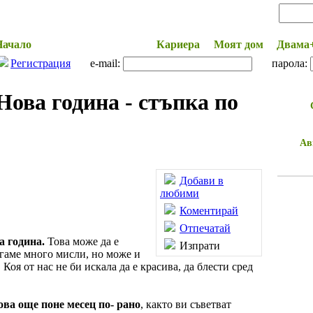
Начало
Здраве и Красота
Кариера
Моят дом
Двама
Регистрация
e-mail:
парола:
Нова година - стъпка по
Ав
Добави в
любими
Коментирай
Отпечатай
а година.
Това може да е
Изпрати
агаме много мисли, но може и
Коя от нас не би искала да е красива, да блести сред
ова още поне месец по- рано
, както ви съветват