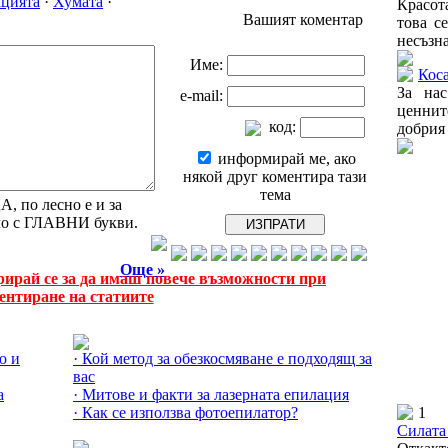
цията
·
Хумата
·
Красота
Вашият коментар
това с
несъзна
Име:
Коса
За нас
e-mail:
ценнит
код:
добрия 
информирай ме, ако
някой друг коментира тази
тема
 по лесно е и за
амо с ГЛАВНИ букви.
Още »
рирай се за да имаш повече възможности при
ентиране на статиите
Още за Епилацията »
о и
· Кой метод за обезкосмяване е подходящ за
вас
а
· Митове и факти за лазерната епилация
· Как се използва фотоепилатор?
1
Още за Шоколадът »
Силата