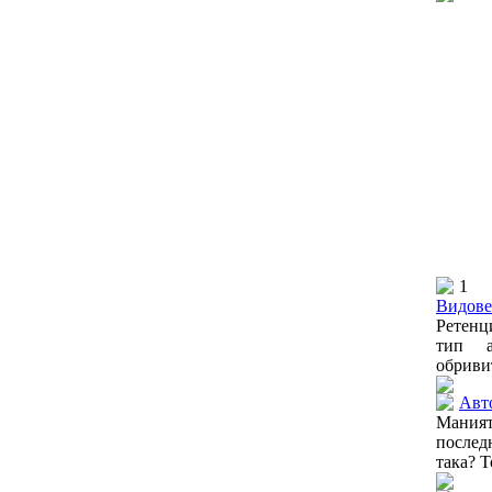
1
Видове 
Ретенц
тип а
обривит
Авто
Мания
послед
така? Т