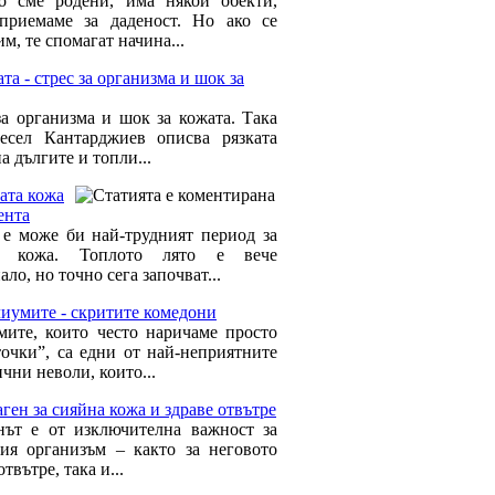
о сме родени, има някои обекти,
приемаме за даденост. Но ако се
м, те спомагат начина...
та - стрес за организма и шок за
за организма и шок за кожата. Така
есел Кантарджиев описва рязката
а дългите и топли...
ата кожа
ента
 е може би най-трудният период за
а кожа. Топлото лято е вече
ло, но точно сега започват...
иумите - скритите комедони
ите, които често наричаме просто
точки”, са едни от най-неприятните
чни неволи, които...
ген за сияйна кожа и здраве отвътре
нът е от изключителна важност за
ия организъм – както за неговото
отвътре, така и...