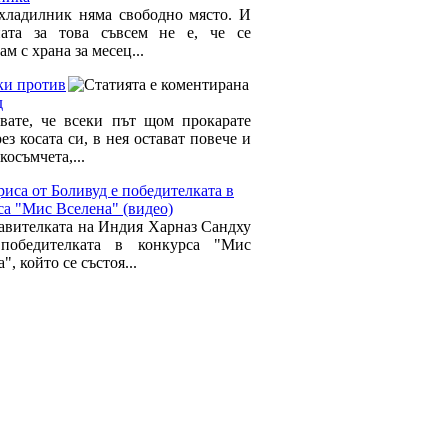
хладилник няма свободно място. И
ата за това съвсем не е, че се
ам с храна за месец...
ки против
д
звате, че всеки път щом прокарате
ез косата си, в нея остават повече и
косъмчета,...
иса от Боливуд е победителката в
са "Мис Вселена" (видео)
авителката на Индия Харназ Сандху
 победителката в конкурса "Мис
", който се състоя...