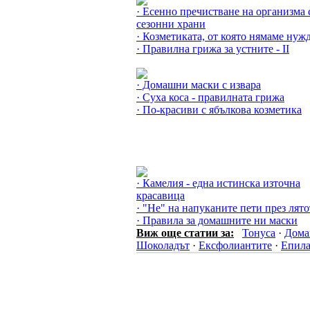
· Есенно пречистване на организма 
сезонни храни
· Козметиката, от която нямаме нуж
· Правилна грижа за устните - II
Още за Маските »
· Домашни маски с извара
· Суха коса - правилната грижа
· По-красиви с ябълкова козметика
Още за Домашната козметика »
· Камелия - една истинска източна
красавица
· "Не" на напуканите пети през лято
· Правила за домашните ни маски
Виж още статии за:
Тонуса
·
Дома
Шоколадът
·
Ексфолиантите
·
Епила