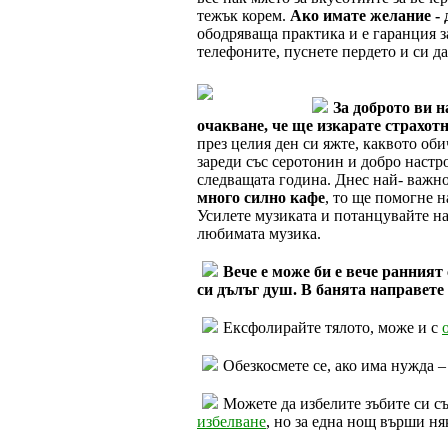
тежък корем.
Ако имате желание - 
ободряваща практика и е гаранция з
телефоните, пуснете пердето и си да
За доброто ви 
очакване, че ще изкарате страхотн
през целия ден си яжте, каквото оби
зареди със серотонин и добро настр
следващата година. Днес най- важно
много силно кафе
, то ще помогне н
Усилете музиката и потанцувайте на
любимата музика.
Вече е може би е вече ранният 
си дълъг душ. В банята направете
Ексфолирайте тялото, може и с
Обезкосмете се, ако има нужда 
Можете да избелите зъбите си съ
избелване
, но за една нощ върши ня