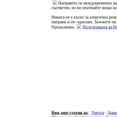
Направете си междувременно мас
съответно, но не опитвайте нищо нов
Никога не е късно за алергична реак
направи и по- красиви. Заложете на
Продължава:
Подготовката за Но
Виж още статии за:
Тонуса
·
Дома