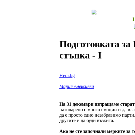
Подготовката за 
стъпка - I
Hera.bg
Мария Алексиева
На 31 декември изпращаме старат
натоварено с много емоции и да вл
да е просто едно незабравимо парти. 
другите и да буди възхита.
Акo не сте започнали мерките за т