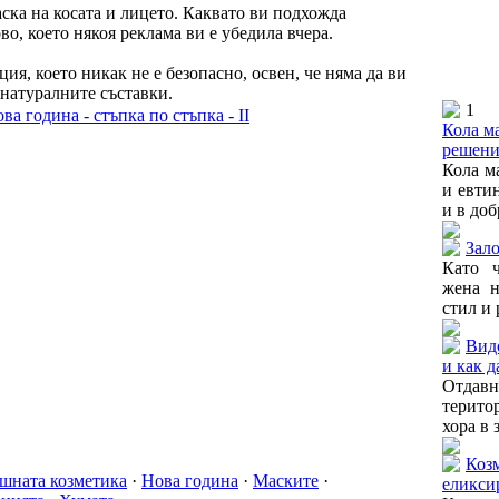
ка на косата и лицето. Каквато ви подхожда
о, което някоя реклама ви е убедила вчера.
ция, което никак не е безопасно, освен, че няма да ви
 натуралните съставки.
1
ва година - стъпка по стъпка - II
Кола ма
решени
Кола м
и евти
и в доб
Зало
Като ч
жена н
стил и 
Вид
и как д
Отдавн
терито
хора в 
Козм
шната козметика
·
Нова година
·
Маските
·
еликсир