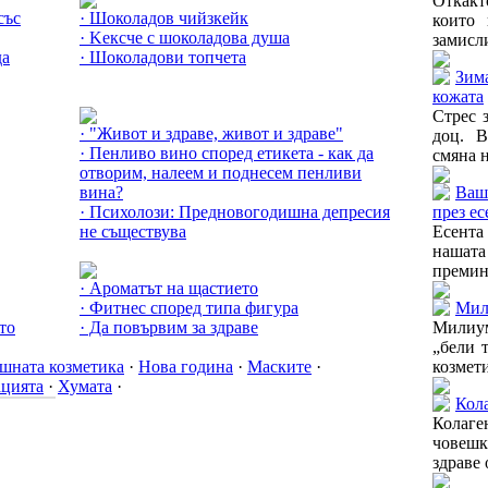
Откакт
със
· Шоколадов чийзкейк
които 
· Kексче с шоколадова душа
замисли
да
· Шоколадови топчета
Зима
Още за Нова година »
кожата
Стрес 
· "Живот и здраве, живот и здраве"
доц. В
· Пенливо вино според етикета - как да
смяна н
отворим, налеем и поднесем пенливи
вина?
Ваш
· Психолози: Предновогодишна депресия
през ес
не съществува
Есента
Още за Тонуса »
нашат
премина
· Ароматът на щастието
· Фитнес според типа фигура
Мил
то
· Да повървим за здраве
Милиум
„бели 
шната козметика
·
Нова година
·
Маските
·
козмети
цията
·
Хумата
·
Кола
Колаге
човешк
здраве 