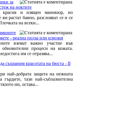
ники за
стеж на ноктите
е красив и изящен маникюр, но
 ви растат бавно, разслояват се и се
Плочката на всеки...
амините
вете - реална полза или илюзия
ините вземат важно участие във
 обновителни процеси на кожата.
недостига им се отразява...
да съхраним красотата на бюста - II
ри най-добрата защита на нежната
а гърдите, тази най-съблазнителна
 тялото ни, остава...