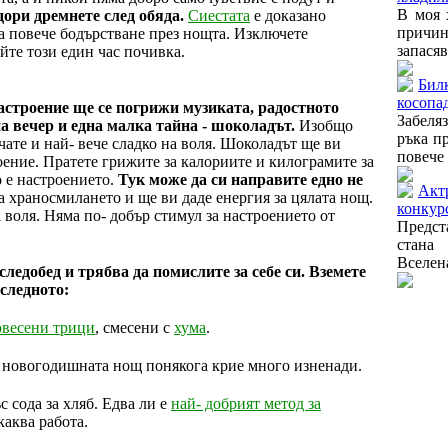
В моя 
дори дремнете след обяда.
Сиестата
е доказано
причин
а повече бодърстване през нощта. Изключете
запасяв
йте този един час почивка.
Бил
косопа
настроение ще се погрижи музиката, радостното
Забеля
а вечер и една малка тайна - шоколадът.
Изобщо
ръка пр
чате и най- вече сладко на воля. Шоколадът ще ви
повече 
оение. Пратете грижите за калориите и килограмите за
 е настроението.
Тук може да си направите едно не
Актр
а храносмилането и ще ви даде енергия за цялата нощ.
конкур
 воля. Няма по- добър стимул за настроението от
Предст
стана
Вселена
следобед и трябва да помислите за себе си. Вземете
 следното:
овесени трици
, смесени с
хума
.
– новогодишната нощ понякога крие много изненади.
с сода за хляб. Едва ли е
най- добрият метод за
каква работа.