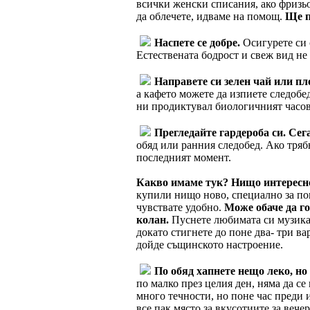
всички женски списания, ако фризьо
да облечете, идваме на помощ.
Ще п
Наспете се добре.
Осигурете си с
Естествената бодрост и свеж вид не
Направете си зелен чай или пл
а кафето можете да изпиете следобед,
ни продиктувал биологичният часо
Прегледайте гардероба си. Сег
обяд или ранния следобед. Ако трябв
последният момент.
Какво имаме тук? Нищо интересн
купили нищо ново, специално за пово
чувствате удобно.
Може обаче да го
колан.
Пуснете любимата си музика 
докато стигнете до поне два- три ва
дойде същинското настроение.
По обяд хапнете нещо леко, но
по малко през целия ден, няма да с
много течности, но поне час преди и
все пак място за вкусотиите за вече