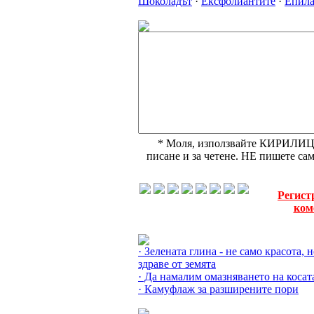
Шоколадът
·
Ексфолиантите
·
Епила
* Моля, използвайте КИРИЛИЦА,
писане и за четене. НЕ пишете с
Регист
ком
Още за Хумата »
· Зелената глина - не само красота, н
здраве от земята
· Да намалим омазняването на косат
· Камуфлаж за разширените пори
Още за Ексфолиантите »