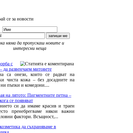
ай се за новости
ка няма да пропускаш новите и
интересни неща
 Красота »
орба с
– да развенчаем митовете
а са онези, които се радват на
ки чиста кожа – без досадните на
ни пъпки и комедони....
ая на лятото: Пигментните петна –
кога се появяват
нието си да имаме красив и траен
есто пренебрегваме някои важни
ловни фактори. Всъщност,...
козметика да съхраняваме в
ника