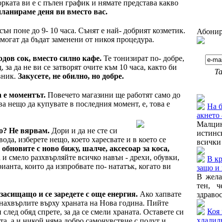
рката ви е с пълен график и нямате представа какво
ланираме деня ви вместо вас.
ън поне до 9- 10 часа. Сънят е най- добрият козметик.
Абонир
 могат да бъдат заменени от никоя процедура.
одов сок, вместо силно кафе.
Те тонизират по- добре,
 за да не ви се затворят очите към 10 часа, както би
Та
вник.
Закусете, не обилно, но добре.
Още от
а е моментът.
Повечето магазини ще работят само до
а нещо да купувате в последния момент, е, това е
На б
акнето 
Малцин
о? Не вярвам.
Дори и да не сте си
истинс
да, изберете нещо, което харесвате и в което се
всички 
 обновите с ново бижу, шалче, аксесоар за коса,
и смело разхвърляйте всичко навън - дрехи, обувки,
В кр
рианта, които да изпробвате по- нататък, когато ви
защо и 
В жела
тен, ч
 засищащо и се заредете с още енергия.
Ако хапвате
здравос
е нахвърлите върху храната на Нова година. Пийте
Коя 
 след обяд спрете, за да се смели храната. Оставете си
хладил
рта, а и никой няма добро самочувствие с подут и