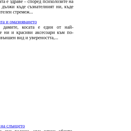
та е здраве – според психолозите на
е дължи къде съзнателният ни, къде
телен стремеж...
та и омазняването
 дамите, косата е един от най-
е ни и красиви аксесоари към по-
външен вид и увереността,...
 на слънцето