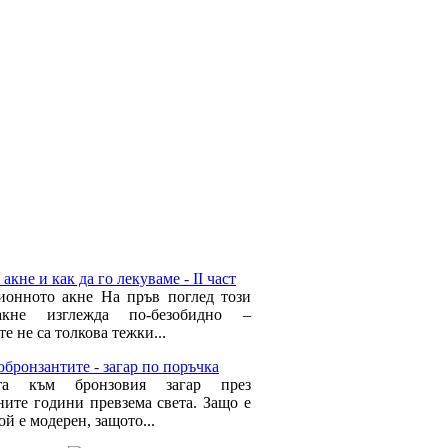
акне и как да го лекуваме - II част
ионното акне На пръв поглед този
кне изглежда по-безобидно –
е не са толкова тежки...
бронзантите - загар по поръчка
та към бронзовия загар през
ните години превзема света. Защо е
ой е модерен, защото...