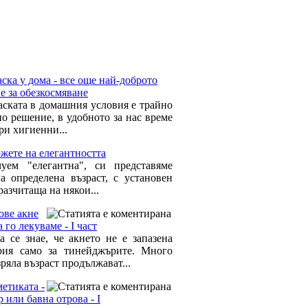
ска у дома - все още най-доброто
е за обезкосмяване
аската в домашния условия е трайно
но решение, в удобното за нас време
ри хигиенни...
жете на елегантността
уем "елегантна", си представяме
а определена възраст, с установен
разчитаща на някои...
ове акне
а го лекуваме - I част
а се знае, че акнето не е запазена
рия само за тинейджърите. Много
зряла възраст продължават...
етиката -
 или бавна отрова - I