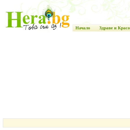
Начало
Здраве и Красо