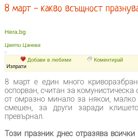
8 март - какво всъщност празнув
Hera.bg
Цвети Цанева
Добави в любими
Коментирай
Изпрати
8 март е един много криворазбран
оспорван, считан за комунистическа 
от омразно минало за някои, малко
смешен, за други заради клишето
превърнал.
Този празник днес отразява всички