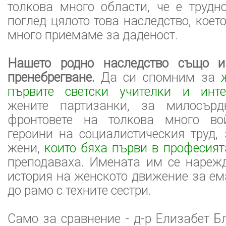
толкова много области, че е трудн
поглед цялото това наследство, коет
много приемаме за даденост.
Нашето родно наследство също 
пренебрегване.
Да си спомним за
първите светски учителки и инте
жените партизанки, за милосърд
фронтовете на толкова много во
героини на социалистическия труд,
жени,
които бяха първи в професият
преподаваха. Имената им се нарежд
история на женското движение за е
до рамо с техните сестри.
Само за сравнение - д-р Елизабет Б