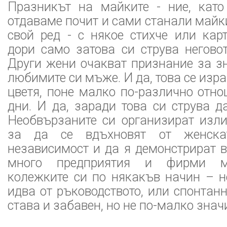
Празникът на майките - ние, като
отдаваме почит и сами станали майк
свой ред - с някое стихче или кар
дори само затова си струва негово
Други жени очакват признание за з
любимите си мъже. И да, това се изр
цветя, поне малко по-различно отно
дни. И да, заради това си струва д
Необвързаните си организират изли
за да се вдъхновят от женск
независимост и да я демонстрират в
много предприятия и фирми м
колежките си по някакъв начин – н
идва от ръководството, или спонтанн
става и забавен, но не по-малко знач