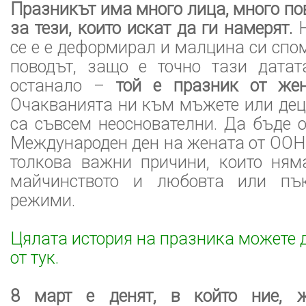
Празникът има много лица, много по
за тези, които искат да ги намерят.
Н
се е е деформирал и малцина си спо
поводът, защо е точно тази датат
останало –
той е празник от же
Очакванията ни към мъжете или дец
са съвсем неоснователни. Да бъде 
Международен ден на жената от ООН 
толкова важни причини, които ня
майчинството и любовта или пък
режими.
Цялата история на празника можете 
от тук.
8 март е денят, в който ние, ж