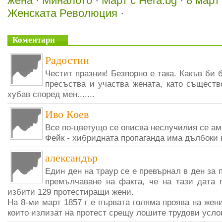
жена
·
Миналото
·
Март с Hera.bg
·
8 март
Женската Революция
·
Коментари
Радостин
Честит празник! Безпорно е така. Какъв би 
пресъства и участва жената, като съществ
хубав според мен.......
Иво Коев
Все по-цветущо се описва неслучилия се ам
Фейк - хибридната пропаганда има дълбоки к
александър
Един ден на траур се е превърнал в ден за 
премълчаване на факта, че на тази дата 
избити 129 протестиращи жени.
На 8-ми март 1857 г е първата голяма проява на жен
които излизат на протест срещу лошите трудови усло