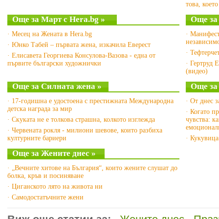
това, което
Още за Март с Hera.bg »
Още за
· Месец на Жената в Hera.bg
· Манифест
независимо
· Юнко Табей – първата жена, изкачила Еверест
· Тефтерче
· Елисавета Георгиева Консулова-Вазова - една от
първите български художнички
· Гертруд 
(видео)
Още за Силната жена »
Още за
· 17-годишна е удостоена с престижната Международна
· От днес 
детска награда за мир
· Когато п
· Скуката не е толкова страшна, колкото изглежда
чувства: к
емоционал
· Червената рокля - милиони шевове, които разбиха
културните бариери
· Кукувица
Още за Жените днес »
· „Вечните хитове на България“, които жените слушат до
болка, кръв и посиняване
· Циганското лято на живота ни
· Самодостатъчните жени