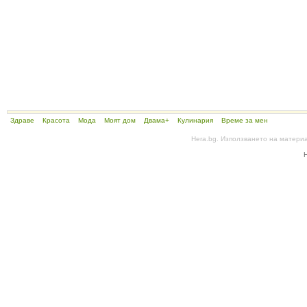
Здраве
Красота
Мода
Моят дом
Двама+
Кулинария
Време за мен
Hera.bg. Използването на матери