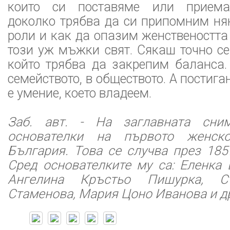
които си поставяме или приема
доколко трябва да си припомним ня
роли и как да опазим женственостт
този уж мъжки свят. Сякаш точно се
който трябва да закрепим баланса.
семейството, в обществото. А постиг
е умение, което владеем.
Заб. авт. - На заглавната сни
основателки на първото женск
България. Това се случва през 185
Сред основателките му са: Еленка 
Ангелина Кръстьо Пишурка, С
Стаменова, Мария Цоно Иванова и д