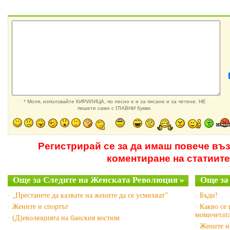
* Моля, използвайте КИРИЛИЦА, по лесно е и за писане и за четене. НЕ
пишете само с ГЛАВНИ букви.
Регистрирай се за да имаш повече въ
коментиране на статиите
Още за Следите на Женската Революция »
Още за 
· „Престанете да казвате на жените да се усмихват”
· Бъди!
· Жените и спортът
· Какво се
момичетата
· (Д)еволюцията на банския костюм
· Жените н