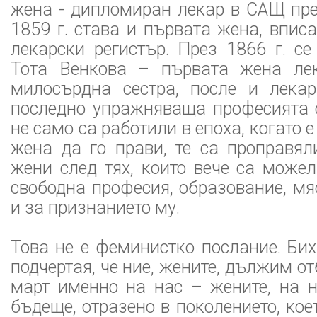
жена - дипломиран лекар в САЩ през
1859 г. става и първата жена, впис
лекарски регистър. През 1866 г. с
Тота Венкова – първата жена лек
милосърдна сестра, после и лека
последно упражняваща професията с
не само са работили в епоха, когато
жена да го прави, те са проправял
жени след тях, които вече са може
свободна професия, образование, мя
и за признанието му.
Това не е феминистко послание. Би
подчертая, че ние, жените, дължим о
март именно на нас – жените, на 
бъдеще, отразено в поколението, ко