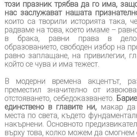
този празник трябва да го има, защ
нас заслужават нашата признателно
които са творили историята така, ч
радваме на това, което имаме – равн
в брака, равни права в дел
образованието, свободен избор на пр
равно заплащане, на привилегии, гл
който се чува и има тежест.
В модерни времена акцентът, ра
преместил значително от извоюв
отстояването, себедоказването.
Барие
единствено в главите ни,
макар да
места по света, където фундаментал
накърнени. Основното предизвикате
върху това, колко можем да смогнем 