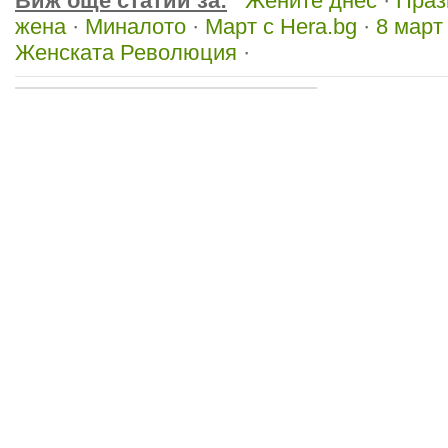
Виж още статии за:
Жените днес
·
Праз
жена
·
Миналото
·
Март с Hera.bg
·
8 март
Женската Революция
·