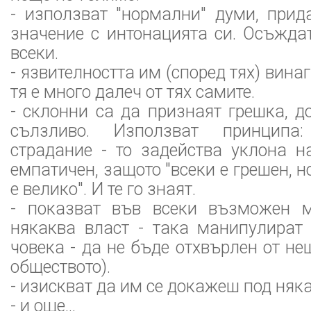
- използват "нормални" думи, прид
значение с интонацията си. Осъжда
всеки.
- язвителността им (според тях) вина
тя е много далеч от тях самите.
- склонни са да признаят грешка, 
сълзливо. Използват принципа
страдание - то задейства уклона н
емпатичен, защото "всеки е грешен, 
е велико". И те го знаят.
- показват във всеки възможен м
някаква власт - така манипулират 
човека - да не бъде отхвърлен от не
обществото).
- изискват да им се докажеш под няк
- и още...