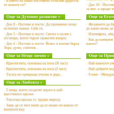
· В името на какво постоянно отлагаме радостта
от живота си?
· Ден 10 - Постов
за миг, а заради 
Още за Духовно развитие »
Още за Егот
· Ден 8 - Постове и пости: Да промениш нещо
· Желанието да бъ
истински важно. Себе си.
до какво може да
· Ден 5 - Постове и пости: Светът е пълен с
· Изневярата, об
отговори, които търсят правилен въпрос
· Как да намерим
· Ден 4 - Постове и пости: Всеки и всичко бърза.
важно?
Хора, думи, събития...
Още за Нещо лично »
Още за Прия
· Идеологията, основана на пола (II част)
· Най-важното ум
· Идеологията, основана на пола (I част)
· Най-добрите игр
· Тъгата ни превръща отново в деца...
· 9 юни - Междун
Още за Любовта »
· 5 неща, които споделят хората в най-
щастливите връзки
· Токсична връзка vs. труден период
· Защо да си мил може да се окаже по-важно от
външния вид