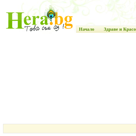
Начало
Здраве и Красо