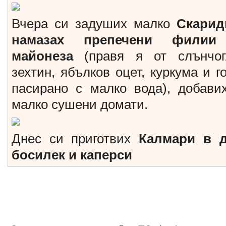
Вчера си задуших малко
Скарид
намазах препечени филии
майонеза
(правя я от слънчог
зехтин, ябълков оцет, куркума и г
пасирано с малко вода), добави
малко сушени домати.
Днес си приготвих
Калмари в д
босилек и каперси