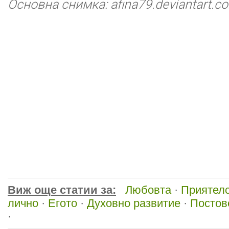
Основна снимка: afina79.deviantart.c
Виж още статии за:
Любовта
·
Приятел
лично
·
Егото
·
Духовно развитие
·
Постов
·