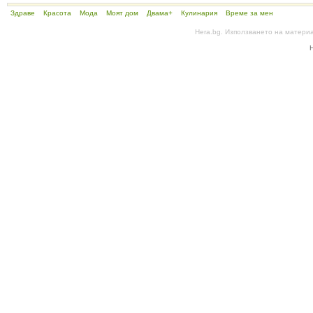
Здраве
Красота
Мода
Моят дом
Двама+
Кулинария
Време за мен
Hera.bg. Използването на матери