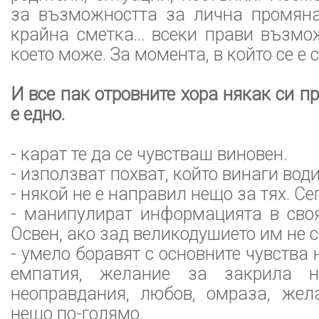
за възможността за лична промяна
крайна сметка... всеки прави възмо
което може. За момента, в който се е 
И все пак отровните хора някак си п
е едно.
- карат те да се чувстваш виновен.
- използват похват, който винаги вод
- някой не е направил нещо за тях. Сег
- манипулират информацията в своя
Освен, ако зад великодушието им не с
- умело боравят с основните чувства н
емпатия, желание за закрила н
неоправдания, любов, омраза, жел
нещо по-голямо.