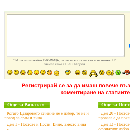
* Моля, използвайте КИРИЛИЦА, по лесно е и за писане и за четене. НЕ
пишете само с ГЛАВНИ букви.
Регистрирай се за да имаш повече въ
коментиране на статиите
Още за Вината »
Още за Пост
· Когато Цезаровото сечение не е избор, то не и
· Ден 20 - Посто
повод за срам и вина
провала е да пок
· Ден 1 - Постове и Пости: Вино, вместо вина
· Ден 13 - Постов
осъзнатият избор