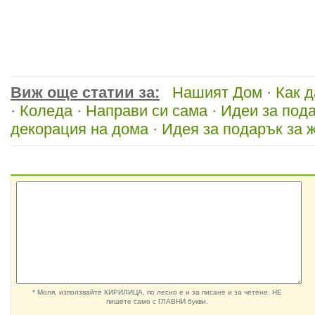
Виж още статии за:
Нашият Дом
·
Как 
·
Коледа
·
Направи си сама
·
Идеи за под
декорация на дома
·
Идея за подарък за 
* Моля, използвайте КИРИЛИЦА, по лесно е и за писане и за четене. НЕ
пишете само с ГЛАВНИ букви.