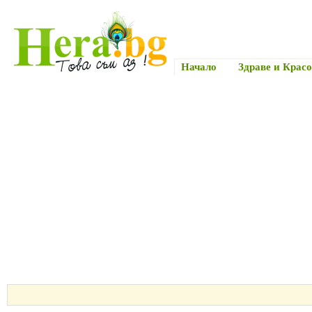
Начало
Здраве и Красо