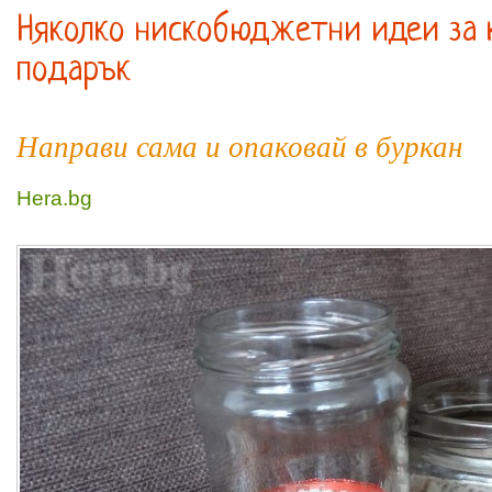
Няколко нискобюджетни идеи за 
подарък
Направи сама и опаковай в буркан
Hera.bg