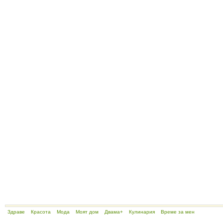
Здраве
Красота
Мода
Моят дом
Двама+
Кулинария
Време за мен