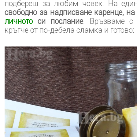
подбереш за любим човек. На един
свободно за надписване каренце, на
личното
си послание
. Връзваме с
кръгче от по-дебела сламка и готово: