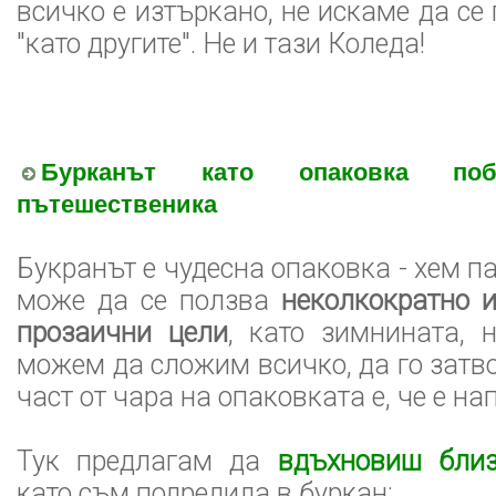
всичко е изтъркано, не искаме да се
"като другите". Не и тази Коледа!
Бурканът като опаковка п
пътешественика
Букранът е чудесна опаковка - хем п
може да се ползва
неколкократно 
прозаични цели
, като зимнината, 
можем да сложим всичко, да го затв
част от чара на опаковката е, че е н
Тук предлагам да
вдъхновиш близ
като съм подредила в буркан: