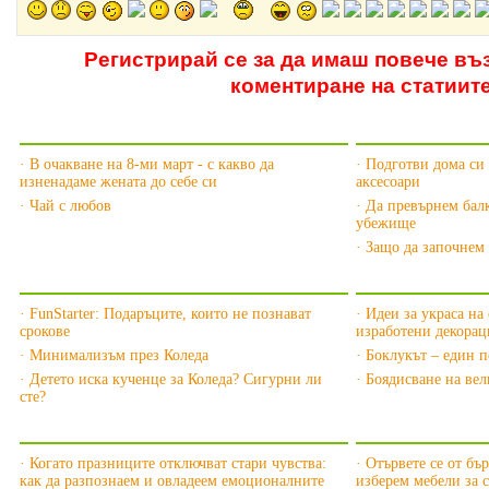
Регистрирай се за да имаш повече въ
коментиране на статиит
Още за Идея за подарък за жена »
Още за Идеи з
· В очакване на 8-ми март - с какво да
· Подготви дома си 
изненадаме жената до себе си
аксесоари
· Чай с любов
· Да превърнем бал
убежище
· Защо да започнем 
Още за Идеи за подаръци »
Още за Направ
· FunStarter: Подаръците, които не познават
· Идеи за украса на
срокове
изработени декорац
· Минимализъм през Коледа
· Боклукът – един п
· Детето иска кученце за Коледа? Сигурни ли
· Боядисване на вел
сте?
Още за Коледа »
Още за Как да
· Когато празниците отключват стари чувства:
· Отървете се от бъ
как да разпознаем и овладеем емоционалните
изберем мебели за 