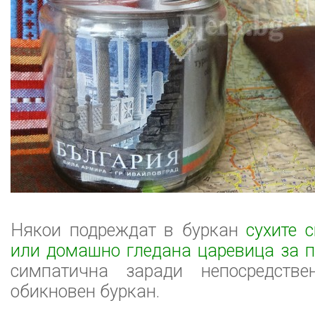
Някои подреждат в буркан
сухите 
или домашно гледана царевица за 
симпатична заради непосредстве
обикновен буркан.