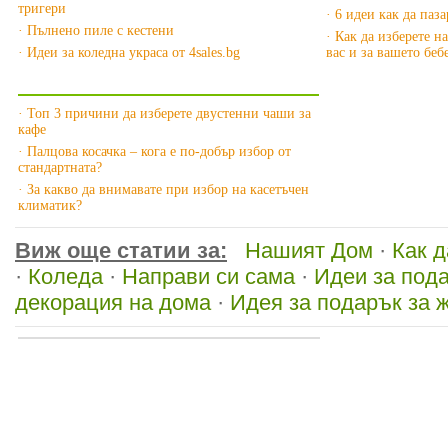
тригери
· 6 идеи как да паз
· Пълнено пиле с кестени
· Как да изберете н
· Идеи за коледна украса от 4sales.bg
вас и за вашето беб
Още за Нашият Дом »
· Топ 3 причини да изберете двустенни чаши за
кафе
· Палцова косачка – кога е по-добър избор от
стандартната?
· За какво да внимавате при избор на касетъчен
климатик?
Виж още статии за:
Нашият Дом
·
Как 
·
Коледа
·
Направи си сама
·
Идеи за под
декорация на дома
·
Идея за подарък за 