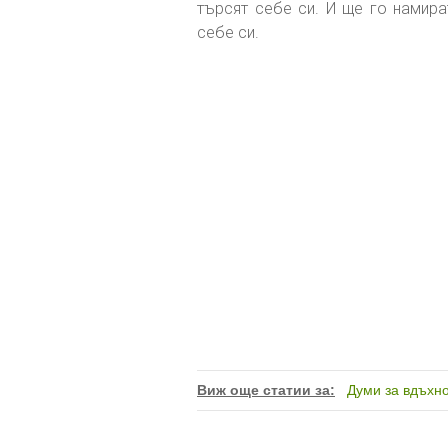
търсят себе си. И ще го намира
себе си.
Виж още статии за:
Думи за вдъхн