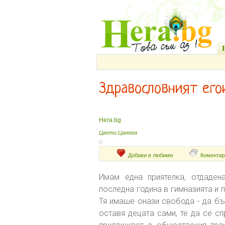
Здравословният его
Hera.bg
Цвети Цанева
Добави в любими
Коментир
Имам една приятелка, отдаде
последна година в гимназията и 
Тя имаше онази свобода - да бъ
оставя децата сами, те да се сп