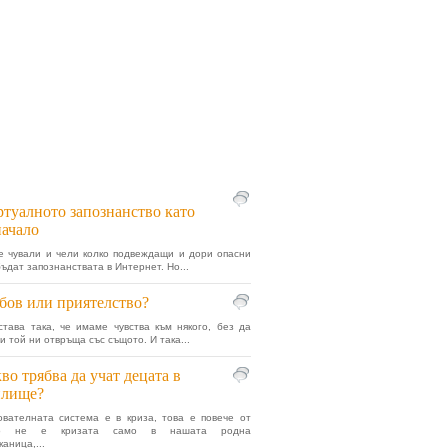
туалното запознанство като
начало
е чували и чели колко подвеждащи и дори опасни
бъдат запознанствата в Интернет. Но...
ов или приятелство?
става така, че имаме чувства към някого, без да
и той ни отвръща със същото. И така...
во трябва да учат децата в
илище?
вателната система е в криза, това е повече от
Но не е кризата само в нашата родна
аница,...