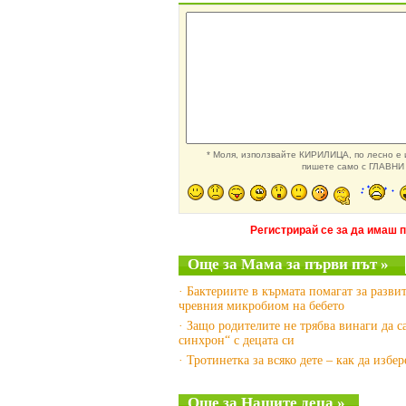
* Моля, използвайте КИРИЛИЦА, по лесно е и
пишете само с ГЛАВНИ 
Регистрирай се за да имаш 
Още за Мама за първи път »
· Бактериите в кърмата помагат за разви
чревния микробиом на бебето
· Защо родителите не трябва винаги да с
синхрон“ с децата си
· Тротинетка за всяко дете – как да избе
Още за Нашите деца »