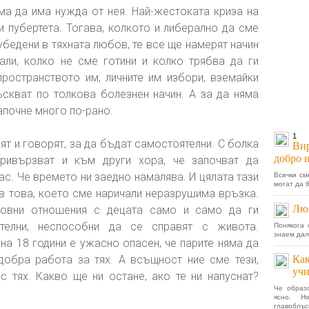
яма да има нужда от нея. Най-жестоката криза на
и пубертета. Тогава, колкото и либерално да сме
убедени в тяхната любов, те все ще намерят начин
ли, колко не сме готини и колко трябва да ги
ространството им, личните им избори, вземайки
ъскват по толкова болезнен начин. А за да няма
апочне много по-рано.
1
дят и говорят, за да бъдат самостоятелни. С болка
Вир
добро 
ривързват и към други хора, че започват да
ас. Че времето ни заедно намалява. И цялата тази
Всички см
могат да 
в това, което сме наричали неразрушима връзка.
Люб
ловни отношения с децата само и само да ги
телни, неспособни да се справят с живота.
Понякога 
знаем дал
на 18 години е ужасно опасен, че парите няма да
добра работа за тях. А всъщност ние сме тези,
Как
уч
с тях. Какво ще ни остане, ако те ни напуснат?
Че образо
ясно. 
главоблъск