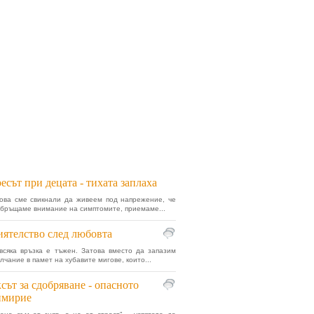
есът при децата - тихата заплаха
ова сме свикнали да живеем под напрежение, че
обръщаме внимание на симптомите, приемаме...
ятелство след любовта
всяка връзка е тъжен. Затова вместо да запазим
лчание в памет на хубавите мигове, които...
сът за сдобряване - опасното
имирие