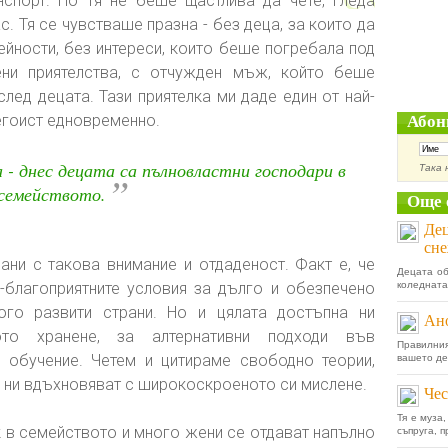
спорт. Но тя не беше щастлива да чете, гледа
ас. Тя се чувстваше празна - без деца, за които да
ейности, без интереси, които беше погребала под
ени приятелства, с отчужден мъж, който беше
след децата. Тази приятелка ми даде един от най-
 егоист едновременно.
Абон
 - днес децата са пълновластни господари в
Така 
”
семейството.
Още 
Дец
сне
ани с такова внимание и отдаденост. Факт е, че
Децата об
-благоприятните условия за дълго и обезпечено
коледната
ого развити страни. Но и цялата достъпна ни
Ано
то хранене, за алтернативни подходи във
Правилни
о обучение. Четем и цитираме свободно теории,
вашето де
о ни вдъхновяват с широкоскроеното си мислене.
Чес
Тя е муза
к в семейството и много жени се отдават напълно
съпруга, п