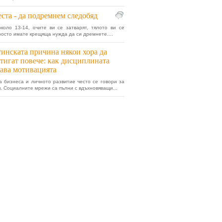
ста - да подремнем следобяд
коло 13-14, очите ви се затварят, тялото ви се
просто имате крещяща нужда да си дремнете....
инската причина някои хора да
тигат повече: как дисциплината
ава мотивацията
а бизнеса и личното развитие често се говори за
. Социалните мрежи са пълни с вдъхновяващи...