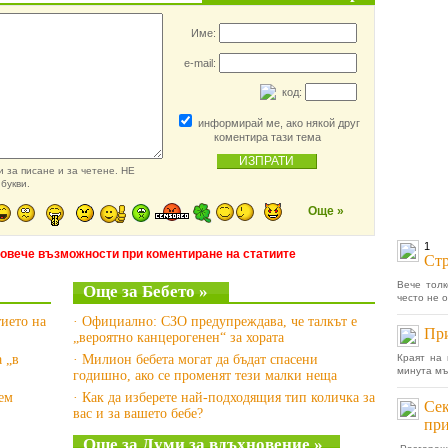
Име:
e-mail:
код:
информирай ме, ако някой друг
коментира тази тема
 за писане и за четене. НЕ
букви.
Още »
1
повече възможности при коментиране на статиите
Стр
Вече толк
Още за Бебето »
често не 
тието на
· Официално: СЗО предупреждава, че талкът е
При
„вероятно канцерогенен“ за хората
а „в
· Милион бебета могат да бъдат спасени
Краят на 
минута мъ
годишно, ако се променят тези малки неща
рем
· Как да изберете най-подходящия тип количка за
Сек
вас и за вашето бебе?
пр
Още за Думи за вдъхновение »