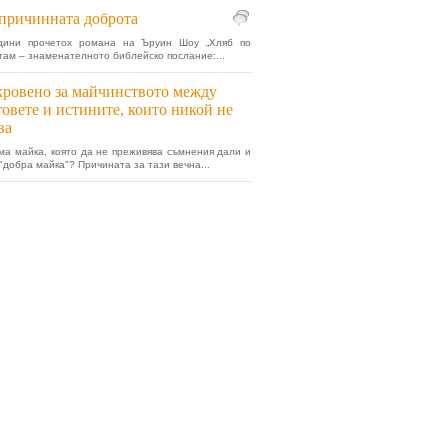
причинната доброта
дини прочетох романа на Ъруин Шоу „Хляб по
 там – знаменателното библейско послание:...
ровено за майчинството между
овете и истините, които никой не
ва
ма майка, която да не преживява съмнения дали и
 "добра майка"? Причината за тази вечна...