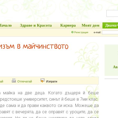
Начало
Здраве и Красота
Кариера
Моят дом
Двама
Регистрация
e-mail:
изъм в майчинството
Ав
ай
Отпечатай
Изпрати
на майка на две деца. Когато дъщеря й беше
предстоеше университет, синът й беше в 7ми клас.
де сама и да прави каквото си иска. Можеше да
равят с вечерята, да се оправят с уроците, да се