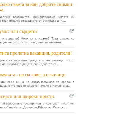
олко съвета за най-добрите снимки
жа
аближи ваканцията, концентрираме цялото си
 тези няколко откраднати от рутината дни....
умът или сърцето?
или сърцето? Кого да слушаме? Този въпрос се
ърде често, когато става дума за значими...
тита пролетна ваканция, родители!
пролетна ваканция, родители на ученици, които
 да изпратите децата си! Радвайте се,...
мяната - не скокове, а стъпчици
ниш себе си, а не обкръжаващата те среда, е
дача, която още от самото начало е изпълнена...
снати или широки пръсти
най-известните скъперници в световен план (от
песен” на Чарлз Дикенс) е Ебенизър Скрудж....