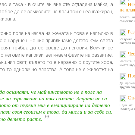
1
ас е така - в очите ви вие сте отдадена майка, а
Няк
на пла
добре да се замислите: не дали той е неангажиран,
Когато н
жирана.
същество в
Раз
онно поле на изява на жената и това е напълно в
Разумът 
с е нарушен. Не ние привличаме детето към света
поставя тв
 свят трябва да се сведе до неговия. Всички се
Чес
с неговите капризи, величаем фазите на развитие.
ншния свят, където то е наравно с другите хора,
Честита 
имате къде
то то еднолично властва. А това не е животът на
Про
Да проме
трудна за
а осъзнаят, че майчинството не е поле на
ле на изразяване на тях самите, децата не са
Сти
вото от първия миг е еманципиране на детето
Един от 
„Коледна 
ази своя егоизъм в това, да мисли и за себе си,
”
то детето расте.