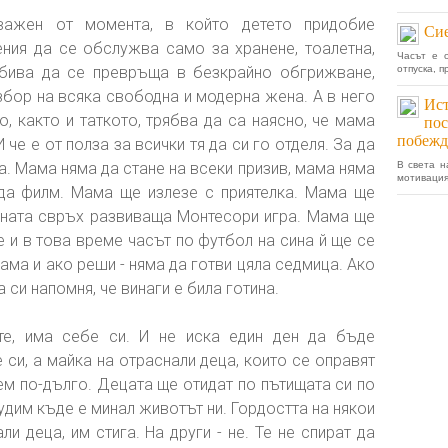
важен от момента, в който детето придобие
Сие
ния да се обслужва само за хранене, тоалетна,
Часът е о
 бива да се превръща в безкрайно обгрижване,
отпуска, 
избор на всяка свободна и модерна жена. А в него
Ист
о, както и таткото, трябва да са наясно, че мама
пос
побежд
 че е от полза за всички тя да си го отделя. За да
а. Мама няма да стане на всеки призив, мама няма
В света н
мотивация
еда филм. Мама ще излезе с приятелка. Мама ще
дната свръх развиваща Монтесори игра. Мама ще
е и в това време часът по футбол на сина й ще се
ама и ако реши - няма да готви цяла седмица. Ако
а си напомня, че винаги е била готина.
е, има себе си. И не иска един ден да бъде
 си, а майка на отраснали деца, които се оправят
ем по-дълго. Децата ще отидат по пътищата си по
 чудим къде е минал животът ни. Гордостта на някои
ли деца, им стига. На други - не. Те не спират да