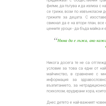
придвижват с обществения тран
филми, да пътува и да излиза с н
се грижи, вози по извънкласни д
грижите за децата. С изостав
свикнал да е на втори план, все 
ценните уроци - да бъда майка и
“
Няма да е лъжа, ако кажа
Никога досега те не са отглежд
условие за това са едни от най
майчинство, в сравнение с мн
информация за здравословно
възпитанието, за нетрадиционн
психолози, ерудирани хора, коит
Днес детето е най-важният чове