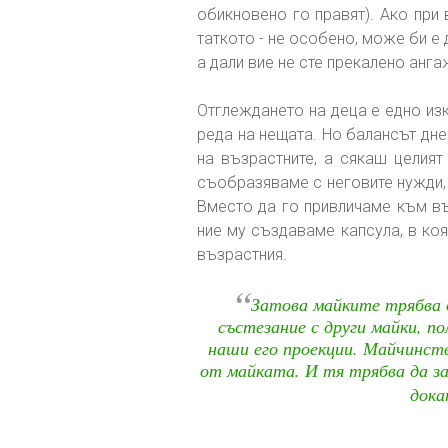
обикновено го правят). Ако при в
таткото - не особено, може би е 
а дали вие не сте прекалено анга
Отглеждането на деца е едно изк
реда на нещата. Но балансът дне
на възрастните, а сякаш целият
съобразяваме с неговите нужди, 
Вместо да го привличаме към въ
ние му създаваме капсула, в коя
възрастния.
“
Затова майките трябва д
състезание с други майки, по
наши его проекции. Майчинст
от майката. И тя трябва да зап
дока