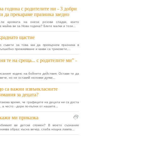
а година с родителите ни - 3 добри
и да прекараме празника заедно
ли аромата на онези розови сладки, които
е майка ви за Нова година? Бяхте малки и този...
раднато щастие
о съвети за това как да превърнем празника в
вълшебно преживяване и какви са триковете,...
ня те на среща... с родителите ми” -
исаният кодекс на бойните действия: Остави те да
вече, но не оставяй неловки дупки...
о са важни извънкласните
имания за децата?
такова време, че графиците на децата ни са доста
 а често - дори по-пълни от нашите...
кажи ми приказка
бимият ви детски спомен? В моето съзнание
зниква образ: късна вечер, слаба нощна лампа...