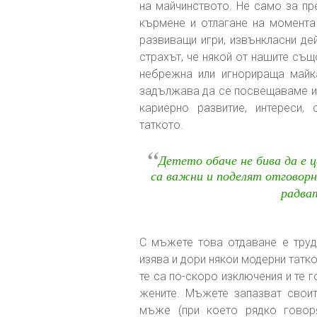
на майчинството. Не само за пр
кърмене и отлагане на момента 
развиващи игри, извънкласни дей
страхът, че някой от нашите съ
небрежна или игнорираща майка
задължава да се посвещаваме из
кариерно развитие, интереси,
таткото.
“
Детето обаче не бива да е 
са важни и поделят отговорно
радват
С мъжете това отдаване е труд
изява и дори някои модерни татко
те са по-скоро изключения и те г
жените. Мъжете запазват своит
мъже (при което рядко говоря