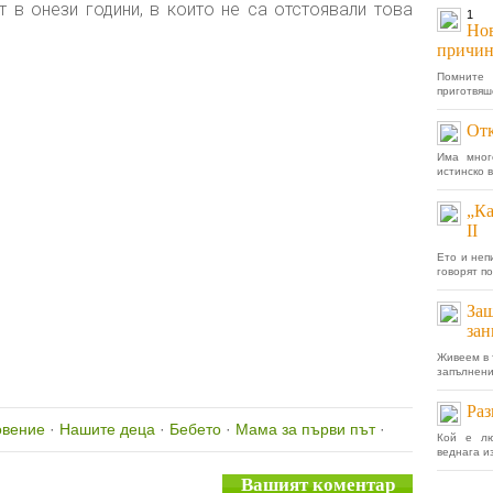
т в онези години, в които не са отстоявали това
1
Нов
причин
Помните 
приготвяш
Отк
Има мног
истинско 
„Ка
II
Ето и неп
говорят по
Защ
зан
Живеем в 
запълнени,
Раз
овение
·
Нашите деца
·
Бебето
·
Мама за първи път
·
Кой е лю
веднага и
Вашият коментар