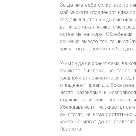
За да има себе си, когато то н
майчинската отдаденост идва пр
гледали децата си и да сме били 
да ни докажат колко сме греша
оставяме на мира. Обсебващи п
решения вместо тях, те ни отбл
криза тогава, всичко трябва да з
Учим ги да се хранят сами, да хо
понякога виждаме, че те се п
предпочитат приятелите си пред н
отдаденост прави дълбока рана 
Често развиваме и нездравос
държим зависими, несамостоя
Убеждаваме ги, че животът сам 
им стигат, че няма достатъчно 
които не могат да се разделят 
Празнота.