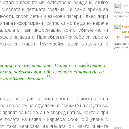
енатално възпитание, естествено раждане, дълго
Без
с яслата и детската градина, не само време за
Преди го
ности, спорт, летни и езикови лагери - днес дори
водите“ и
що така информирани приятелки може да ни нарече
Отк
, цялата тази информация, която обменяме, ни
мит
цяло на децата. Пренебрегвайки себе си, своето
призна
 социален живот. Рискувайки дори връзката с
Едва ли и
доколко е
център на семейството. Всички в семейството
сти, задължения и би следвало еднакво да се
”
 на облаги. Всички.
но да се случи. Те имат своето голямо поле на
вци да са също отдадени на грижите на децата си,
о правят по избор, а не според натиск, както е при
е полета на изява - кариера, хоби, общуване с
т така сериозно за децата си, както жените