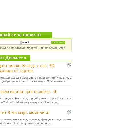
ирай се за новости
няма да пропускаш новите и интересни неща
от Двама+ »
ата творят Коледа с нас: 3D
жинки от хартия
ожават да са намесени в нещо голямо и важно, а
 декорация е едно от тези неща. Празничната...
рексия или просто диета - II
ят подход Но как да разберете в опасност ли е
те? И как трябва да реагирате? На първо...
тит 8-ми март, момичета!
, момиче, колежка, домакиня, фея, дяволица, мама,
риятелка. Тя е по-хубавата половина...