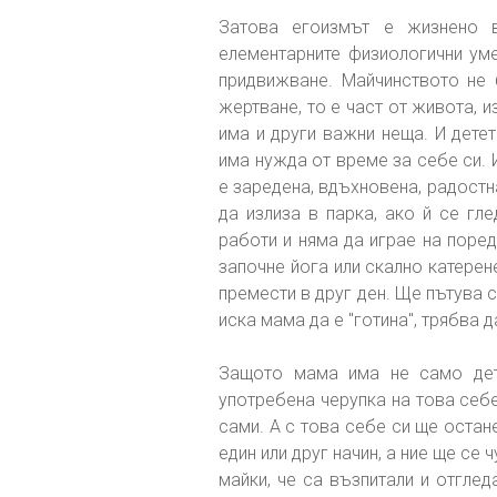
Затова егоизмът е жизнено 
елементарните физиологични уме
придвижване. Майчинството не
жертване, то е част от живота, 
има и други важни неща. И детет
има нужда от време за себе си. И
е заредена, вдъхновена, радостн
да излиза в парка, ако й се гл
работи и няма да играе на поре
започне йога или скално катерен
премести в друг ден. Ще пътува с
иска мама да е "готина", трябва д
Защото мама има не само дет
употребена черупка на това себе
сами. А с това себе си ще остан
един или друг начин, а ние ще се
майки, че са възпитали и отгледа