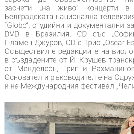
заснети „на живо” концерти в
Белградската национална телевизия
”Globo”, студийни и документални за
DVD в Бразилия, CD със „Софий
Пламен Джуров, CD с Трио „Oscar Esp
Осъществил е редакциите на виоло
в създадените от Й. Крушев транск
от Менделсон, Григ и Рахманинов 
Основател и ръководител е на Сдру
и на Международния фестивал „Чел