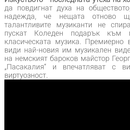
да повдигнат духа на обществото
надежда, че нещата отново щ
талантливите музиканти не спир
пускат Коледен подарък към п
класическата музика. Премиерно 
види най-новия им музикален вид
на немският бароков майстор Геор
„Пасакалия“ и впечатляват с в
виртуозност.