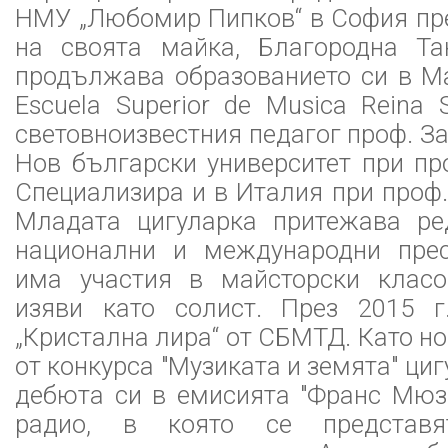
НМУ „Любомир Пипков“ в София през
на своята майка, Благородна Та
продължава образованието си в М
Еscuela Superior de Musica Reina 
световноизвестния педагог проф. За
Нов български университет при пр
Специализира и в Италия при проф.
Младата цигуларка притежава ре
национални и международни прес
има участия в майсторски класо
изяви като солист. През 2015 г
„Кристална лира“ от СБМТД. Като но
от конкурса "Музиката и земята" ци
дебюта си в емисията "Франс Мюз
радио, в която се представя