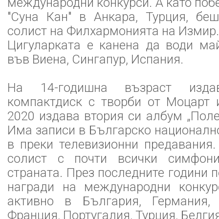
международни конкурси. А като поб
"Суна Кан" в Анкара, Турция, бе
солист на Филхармонията на Измир.
Цигуларката е канена да води ма
във Виена, Сингапур, Испания.
На 14-годишна възраст изд
компактдиск с творби от Моцарт 
2020 издава втория си албум „Поле
Има записи в Българско национално
в преки телевизионни предавания.
солист с почти всички симфони
страната. През последните години 
награди на международни конкур
активно в България, Германия, 
Франция, Португалия, Турция, Белгия