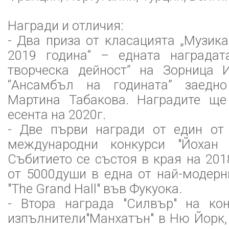
Награди и отличия:
- Два приза от класацията „Музика
2019 година“ – едната наградат
творческа дейност” на Зорница 
“Ансамбъл на годината” заедно
Мартина Табакова. Наградите ще
есента на 2020г.
- Две първи награди от един от 
международни конкурси "Йохан 
Събитието се състоя в края на 201
от 5000души в една от най-модерн
"The Grand Hall" във Фукуока.
- Втора награда "Силвър" на ко
изпълнители"Манхатън" в Ню Йорк,