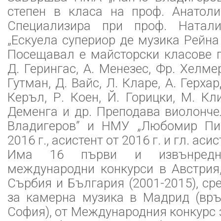
степен в класа на проф. Анатоли
Специализира при проф. Натал
„Ескуела супериор де музика Рейна
Посещавал е майсторски класове 
Д. Герингас, А. Менезес, Фр. Хелмер
Гутман, Д. Вайс, Л. Кларе, А. Герхар
Керъл, Р. Коен, Й. Горицки, М. Кли
Деменга и др. Преподава виолонч
Владигеров” и НМУ „Любомир Пип
2016 г., асистент от 2016 г. и гл. асис
Има 16 първи и извънредн
международни конкурси в Австрия,
Сърбия и България (2001-2015), ср
за камерна музика в Мадрид (връ
София), от Международния конкурс 