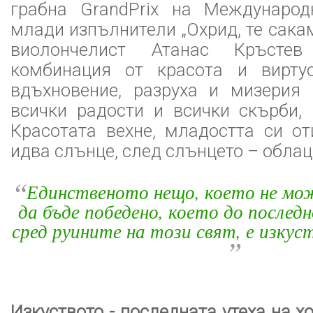
грабна GrandPrix на Международ
млади изпълнители „Охрид, те сака
виолончелист Атанас Кръстев
комбинация от красота и вирту
вдъхновение, разруха и мизерия
всички радости и всички скърби, 
Красотата вехне, младостта си о
идва слънце, след слънцето – обла
“
Единственото нещо, което не мож
да бъде победено, което до послед
сред руините на този свят, е изку
”
Изкуството - последната утеха на х