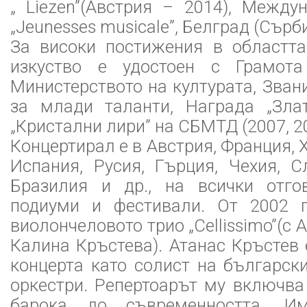
„ Liezen”(Австрия – 2014), Между
„Jeunesses musicale”, Белград (Сърби
За високи постижения в областта
изкуство е удостоен с Грамот
Министерството на културата, Зван
за млади таланти, Награда „Зла
„Кристални лири” на СБМТД (2007, 2
Концертирал е в Австрия, Франция, 
Испания, Русия, Гърция, Чехия, С
Бразилия и др., на всички отго
подиуми и фестивали. От 2002 г
виолончеловото трио „Cellissimo”(с 
Калина Кръстева). Атанас Кръстев 
концерта като солист на българск
оркестри. Репертоарът му включва
барока до съвременността. Им