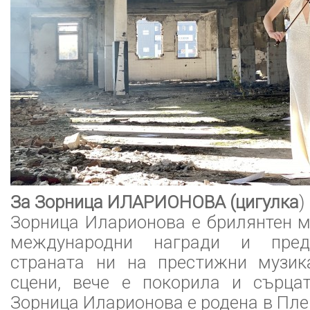
За Зорница ИЛАРИОНОВА (цигулка
)
Зорница Иларионова е брилянтен м
международни награди и пред
страната ни на престижни музик
сцени, вече е покорила и сърца
Зорница Иларионова е родена в Пле