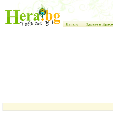
Начало
Здраве и Красо