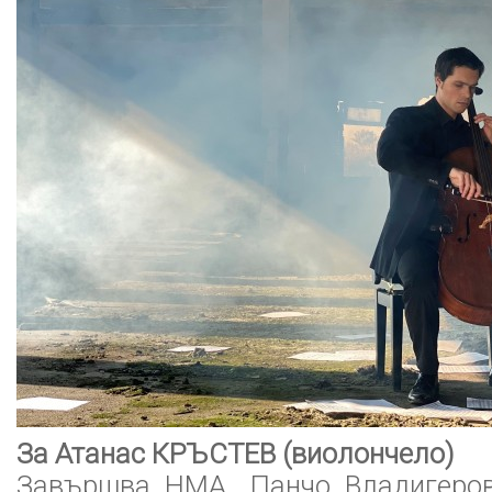
За Атанас КРЪСТЕВ (виолончело)
Завършва НМА „Панчо Владигеров