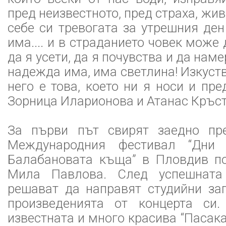
пред неизвестното, пред страха, жив
себе си тревогата за утрешния ден
има.... и в страданието човек може 
да я усети, да я почувства и да наме
надежда има, има светлина! Изкуст
него е това, което ни я носи и пре
Зорница Иларионова и Атанас Кръс
За първи път свирят заедно пр
Международния фестивал “Дни
Балабановата къща” в Пловдив по
Мила Павлова. След успешната
решават да направят студийни за
произведенията от концерта си
известната и много красива “Пасака