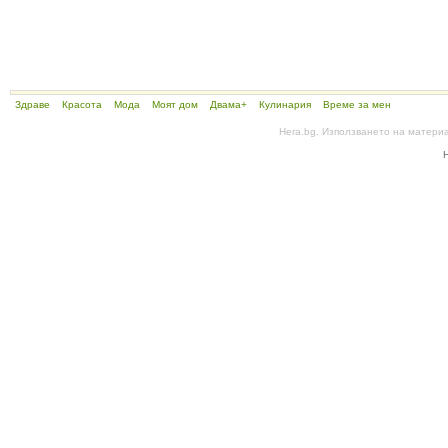
Здраве
Красота
Мода
Моят дом
Двама+
Кулинария
Време за мен
Hera.bg. Използването на матери