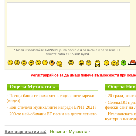
* Моля, използвайте КИРИЛИЦА, по лесно е и за писане и за четене. НЕ
пишете само с ГЛАВНИ букви.
Регистрирай се за да имаш повече възможности при коме
Още за Музиката »
Още за Нов
· Пеещи бащи станаха хит в социалните мрежи
· 20 града, които
(видео)
· Gerena.BG при
· Кой спечели музикалните награди БРИТ 2021?
фенски сайт на 
· 200-те най-обичани БГ песни на десетилетието
· Италианската 
културно насле
Виж още статии за:
Новини
·
Музиката
·