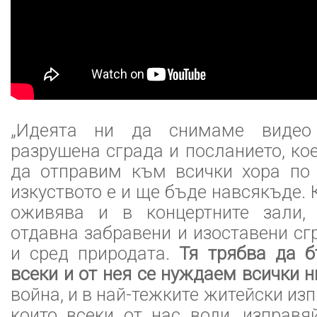
„Идеята ни да снимаме видео
разрушена сграда и посланието, ко
да отправим към всички хора по 
изкуството е и ще бъде навсякъде.
оживява и в концертните зали, 
отдавна забравени и изоставени сг
и сред природата.
Тя трябва да б
всеки и от нея се нуждаем всички н
война, и в най-тежките житейски изп
които всеки от нас води, изправя