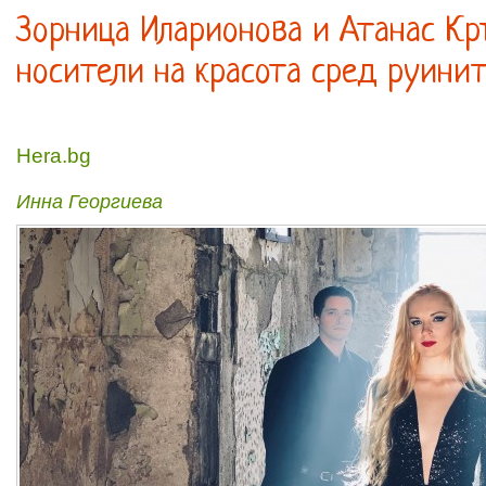
Зорница Иларионова и Атанас Кр
носители на красота сред руините
Hera.bg
Инна Георгиева