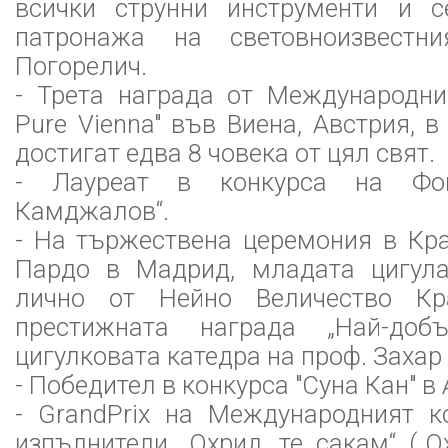
всички струнни инструменти и 
патронажа на световноизвестн
Погорелич.
- Трета награда от Международния
Pure Vienna" във Виена, Австрия, 
достигат едва 8 човека от цял свят.
- Лауреат в конкурса на Фон
Камджалов“.
- На тържествена церемония в Кр
Пардо в Мадрид, младата цигула
лично от Нейно Величество К
престижната награда „Най-доб
цигулковата катедра на проф. Захар
- Победител в конкурса "Суна Кан" в
- GrandPrix на Международният к
изпълнители „Охрид, те сакам“ („О