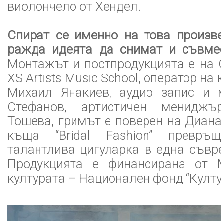
виолончело от Хендел.
Спират се именно на това произве
ражда идеята да снимат и съвмес
Монтажът и постпродукцията е на 
XS Artists Music School, оператор на
Михаил Янакиев, аудио запис и 
Стефанов, артистичен менидж
Тошева, гримът е поверен на Диана
къща “Bridal Fashion” превр
талантлива цигуларка в една съвр
Продукцията е финансирана от 
културата – Национален фонд “Култу