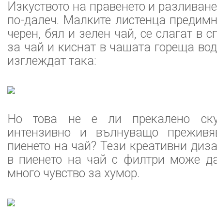
Изкуството на правенето и разливане
по-далеч. Малките листенца предимн
черен, бял и зелен чай, се слагат в
за чай и киснат в чашата гореща вод
изглеждат така:
Но това не е ли прекалено ску
интензивно и вълнуващо преживяв
пиенето на чай? Тези креативни диза
в пиенето на чай с филтри може да
много чувство за хумор.