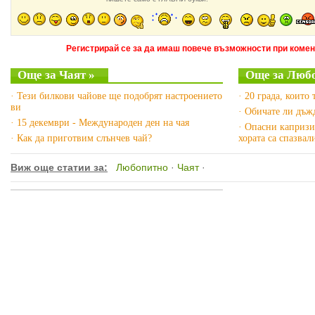
Регистрирай се за да имаш повече възможности при комен
Още за Чаят »
Още за Люб
· Тези билкови чайове ще подобрят настроението
· 20 града, които 
ви
· Обичате ли дъж
· 15 декември - Международен ден на чая
· Опасни капризи
· Как да приготвим слънчев чай?
хората са спазвал
Виж още статии за:
Любопитно
·
Чаят
·