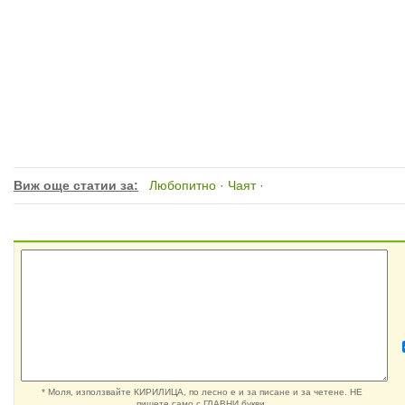
Виж още статии за:
Любопитно
·
Чаят
·
* Моля, използвайте КИРИЛИЦА, по лесно е и за писане и за четене. НЕ
пишете само с ГЛАВНИ букви.