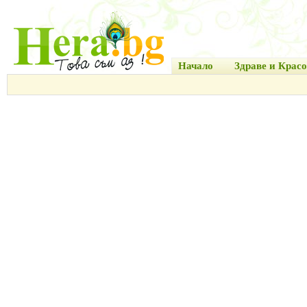
Начало
Здраве и Красо