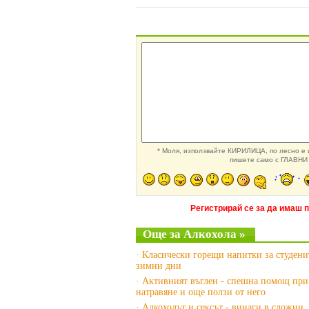
* Моля, използвайте КИРИЛИЦА, по лесно е и
пишете само с ГЛАВНИ 
Регистрирай се за да имаш 
Още за Алкохола »
· Класически горещи напитки за студени
зимни дни
· Активният въглен - спешна помощ при
натравяне и още ползи от него
· Алкохолът и сексът - винаги в сложни