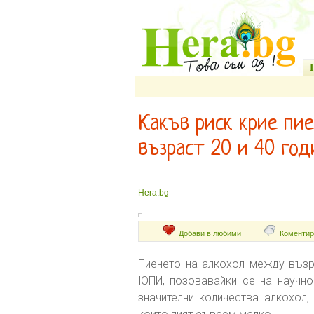
Какъв риск крие пи
възраст 20 и 40 год
Hera.bg
Добави в любими
Коментир
Пиенето на алкохол между възра
ЮПИ, позовавайки се на научно
значителни количества алкохол,