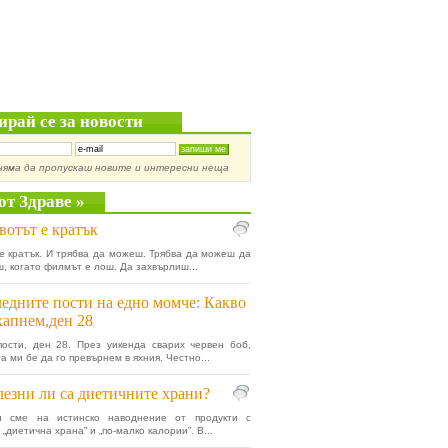
ирай се за новости
няма да пропускаш новите и интересни неща
от Здраве »
отът е кратък
е кратък. И трябва да можеш. Трябва да можеш да
ш, когато филмът е лош. Да захвърлиш...
едните пости на едно момче: Какво
хапнем,ден 28
ости, ден 28. През уикенда сварих червен боб,
а ми бе да го превърнем в яхния. Честно...
езни ли са диетичните храни?
и сме на истинско наводнение от продукти с
„диетична храна” и „по-малко калории”. В...