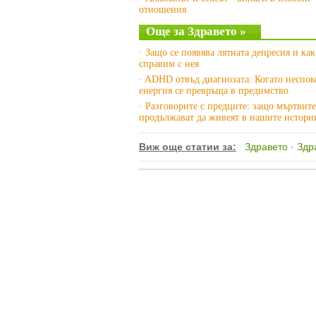
отношения
Още за Здравето »
· Защо се появява лятната депресия и как
справим с нея
· ADHD отвъд диагнозата: Когато неспок
енергия се превръща в предимство
· Разговорите с предците: защо мъртвите
продължават да живеят в нашите истори
Виж още статии за:
Здравето
·
Здр