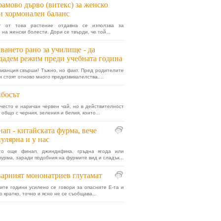
амово дърво (витекс) за женско
 и хормонален баланс
ът от това растение отдавна се използва за
на женски болести. Дори се твърди, че той...
ването рано за училище - да
дадем режим преди учебната година
аканция свърши! Тъжно, но факт. Пред родителите
и стоят отново много предизвикателства....
босът
често е наричан червен чай, но в действителност
общо с черния, зеления и белия, които...
ап - китайската фурма, вече
улярна и у нас
го още финап, джиндифика, гръдна ягода или
фурма, заради подобния на фурмите вид и сладък...
арният мононатриев глутамат
ите години усилено се говори за опасните Е-та и
 кратко, точно и ясно не се съобщава...