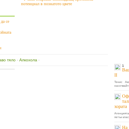
потенциал в познатото цвете
 да се
ойната
и
аво тяло
·
Алкохола
·
1
Ваш
II
Тенис Ак
насочвайт
Офи
тал
хората
Агенцият
петък кла
На 