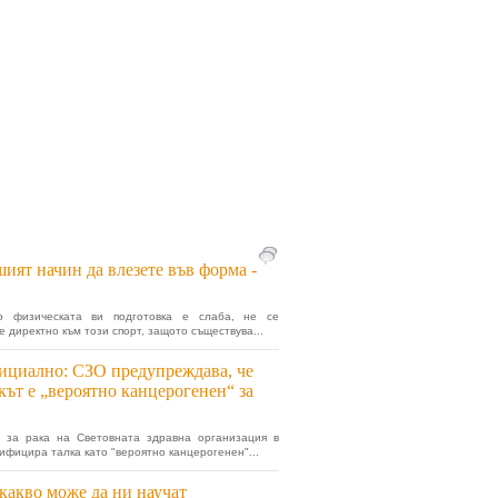
ият начин да влезете във форма -
о физическата ви подготовка е слаба, не се
е директно към този спорт, защото съществува...
циално: СЗО предупреждава, че
кът е „вероятно канцерогенен“ за
а за рака на Световната здравна организация в
сифицира талка като "вероятно канцерогенен"...
какво може да ни научат