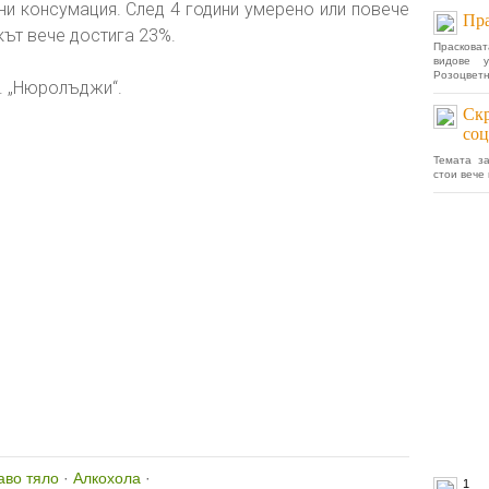
ни консумация. След 4 години умерено или повече
Пра
кът вече достига 23%.
Праскова
видове 
Розоцветн
. „Нюролъджи“.
Скр
со
Темата з
стои вече 
аво тяло
·
Алкохола
·
1