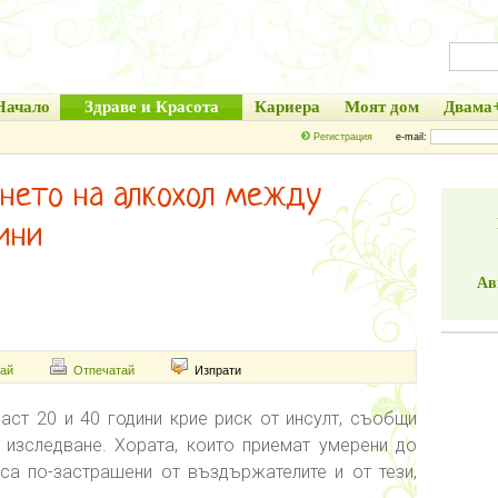
Начало
Здраве и Красота
Кариера
Моят дом
Двама
Регистрация
e-mail:
енето на алкохол между
ини
Ав
ай
Отпечатай
Изпрати
ст 20 и 40 години крие риск от инсулт, съобщи
 изследване. Хората, които приемат умерени до
 са по-застрашени от въздържателите и от тези,