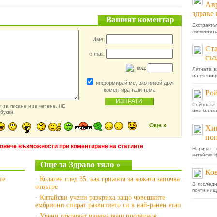
Авр
здраве
Вашият коментар
Екстракт
лечението 
Име:
Ста
e-mail:
съз
код:
Лятната в
на учениц
информирай ме, ако някой друг
коментира тази тема
Рой
Ройбосът 
 за писане и за четене. НЕ
има малко 
букви.
Още »
Хин
поп
повече възможности при коментиране на статиите
Наричат 
китайска 
Още за Здраво тяло »
Ков
те
· Колаген след 35: как грижата за кожата започва
В последн
отвътре
почти нищо
· Китайски учени разкриха защо човешките
ембриони спират развитието си в най-ранен етап
· Учени откриват изненадващ протеинов