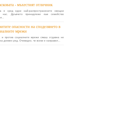
сковата - мъхестият отличник
та е сред едни най-разпространените овощни
у нас. Дръвчето принадлежи към семейство
и...
итите опасности на споделянето в
циалните мрежи
а и против социалните мрежи сякаш отдавна не
на дневен ред. Очевидно, че всеки е направил...