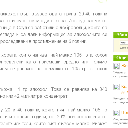
 алкохол във възрастовата група 20-40 години
а от инсулт при младите хора. Изследователи от
лница в Сеул са работили с доброволци, които са
егледа и са дали информация за алкохолните си
Абон
 проследявани в продължение на 6 години.
Така 
 хората, които изпиват най-малко 105 гр алкохол
Още 
определени като приемащи средно или голямо
Жив
ием се равнява на по-малко от 105 гр. алкохол
"Животът 
си тръгне
Кол
ържа 14 гр алкохол. Това се равнява на 340
да 
но или 42 милилитра концентрат.
Коледни п
като идеят
 20 и 40 години, които пият най-малко 105 гр
Пол
е или повече години, са 20% по-застрашени от
Свидетел
елите или тези, които пият съвсем малко. Рискът
надписите 