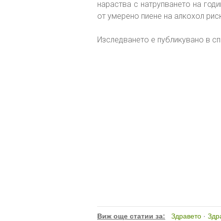
нараства с натрупването на годи
от умерено пиене на алкохол рис
Изследването е публикувано в сп
Виж още статии за:
Здравето
·
Здр