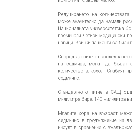
които пият съвсем малко.
Редуцирането на количествата
може значително да намали риск
Националната университетска бо
преминали четири медицински пр
навици. Всички пациенти са били
Според данните от изследването
на седмица, могат да бъдат 
количество алкохол. Слабият пр
седмично.
Стандартното питие в САЩ съд
милилитра бира, 140 милилитра ви
Младите хора на възраст между
седмично в продължение на дв
инсулт в сравнение с въздържат