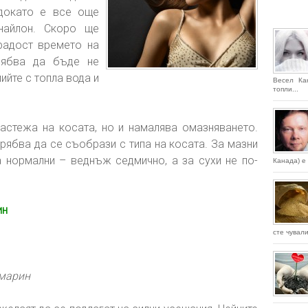
(докато е все още
 найлон. Скоро ще
 радост времето на
рябва да бъде не
ийте с топла вода и
Весел Ка
топли...
астежа на косата, но и намалява омазняването.
рябва да се съобрази с типа на косата. За мазни
а нормални – веднъж седмично, а за сухи не по-
Канада) е 
ин
сте чували
змарин