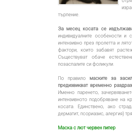
отря
изр
търпение.
За месец косата се издължав
индивидуалните особености и с
интензивно през пролетта и лято
фактори, които забавят расте
Съществуват обаче естестве
позаспалите си фоликули.
По правило
маските за заси
предизвикват временно раздраз
Именно паренето, зачервяване
интензивното подобряване на к
косата. Единствено, ако стра
дерматит, псориазис, алергия) тр
Маска с лют червен пипер