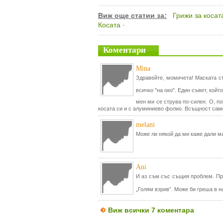
Виж още статии за:
Грижи за косат
Косата
·
Коментари
Mina
Здравейте, момичета! Маската с
всичко "на око". Един съвет, койт
мен ми се струва по-силен. О, п
косата си и с алуминиево фолио. Всъщност само
melani
Може ли някой да ми каже дали ма
Ani
И аз съм със същия проблем. Пра
„Голям взрив”. Може би греша в 
Виж всички 7 коментара