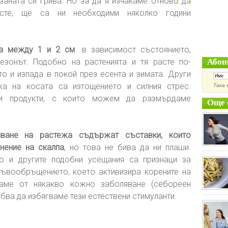
заната си грива. Но за да я изчакаме отново да
асте, ще са ни необходими няколко години
а между 1 и 2 см
. в зависимост състоянието,
езонът. Подобно на растенията и тя расте по-
Абон
то и изпада в покой през есента и зимата. Други
жа на косата са изтощението и силния стрес.
Така 
ни продукти, с които можем да размърдаме
Още 
лване на растежа съдържат съставки, които
нение на скалпа
, но това не бива да ни плаши.
то и другите подобни усещания са признаци за
ръвообръщението, което активизира корените на
даме от някакво кожно заболяване (себореен
ябва да избягваме тези естествени стимуланти.