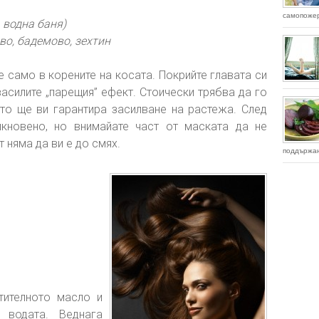
самопожер
а водна баня)
во, бадемово, зехтин
е само в корените на косата. Покрийте главата си
засилите „парещия” ефект. Стоически трябва да го
ето ще ви гарантира засилване на растежа. След
икновено, но внимайате част от маската да не
т няма да ви е до смях.
поддържан
стителното масло и
 водата. Веднага