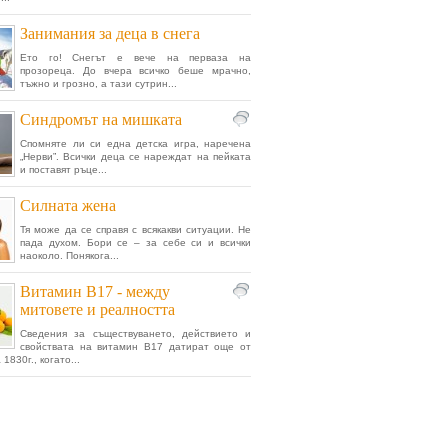
Занимания за деца в снега
Ето го! Снегът е вече на перваза на
прозореца. До вчера всичко беше мрачно,
тъжно и грозно, а тази сутрин...
Синдромът на мишката
Спомняте ли си една детска игра, наречена
„Нерви”. Всички деца се нареждат на пейката
и поставят ръце...
Силната жена
Тя може да се справя с всякакви ситуации. Не
пада духом. Бори се – за себе си и всички
наоколо. Понякога...
Витамин В17 - между
митовете и реалността
Сведения за съществуването, действието и
свойствата на витамин B17 датират още от
1830г., когато...