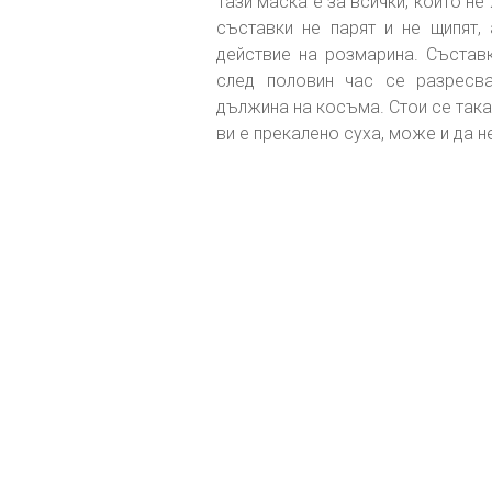
Тази маска е за всички, които не
съставки не парят и не щипят
действие на розмарина. Съставк
след половин час се разресва
дължина на косъма. Стои се така 
ви е прекалено суха, може и да 