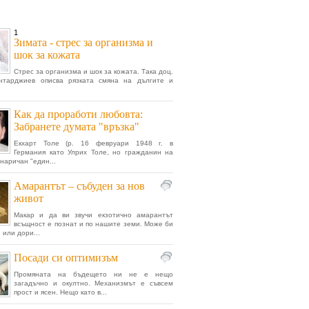
1
Зимата - стрес за организма и
шок за кожата
Стрес за организма и шок за кожата. Така доц.
нтарджиев описва рязката смяна на дългите и
Как да проработи любовта:
Забранете думата "връзка"
Екхарт Толе (р. 16 февруари 1948 г. в
Германия като Улрих Толе, но гражданин на
наричан "един...
Амарантът – събуден за нов
живот
Макар и да ви звучи екзотично амарантът
всъщност е познат и по нашите земи. Може би
 или дори...
Посади си оптимизъм
Промяната на бъдещето ни не е нещо
загадъчно и окултно. Механизмът е съвсем
прост и ясен. Нещо като в...