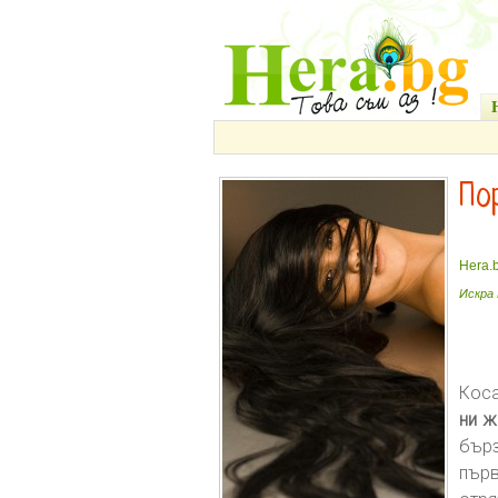
По
Hera.
Искра
Кос
ни ж
бърз
пър