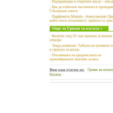
· Подхранващи и етерични масла – има р
· Как да избегнем настинката в преходни
5 безценни съвета
· Парфюмите Montale - божественият Ор
който носи изтънченост, трайност и лукс
Още за Грижи за косата »
· Колаген след 35: как грижата за кожата
отвътре
· Твърд шампоан: Тайната на нулевите 
в грижата за косата
· Отключване на предимствата на
прахообразните балсами за коса
Виж още статии за:
Грижи за косат
Косата
·