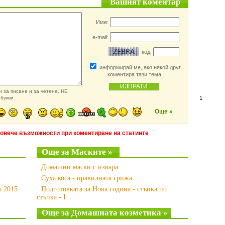
Вашият коментар
Име:
e-mail:
код:
информирай ме, ако някой друг
коментира тази тема
 за писане и за четене. НЕ
букви.
1
Още »
повече възможности при коментиране на статиите
Още за Маските »
· Домашни маски с извара
· Суха коса - правилната грижа
о 2015
· Подготовката за Нова година - стъпка по
стъпка - I
Още за Домашната козметика »