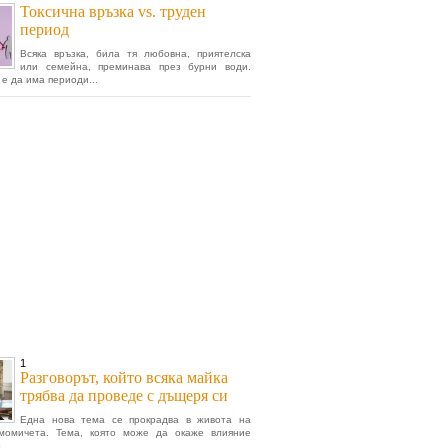
Токсична връзка vs. труден
период
Всяка връзка, била тя любовна, приятелска
или семейна, преминава през бурни води.
е да има периоди...
1
Разговорът, който всяка майка
трябва да проведе с дъщеря си
Една нова тема се прокрадва в живота на
момичета. Тема, която може да окаже влияние
...