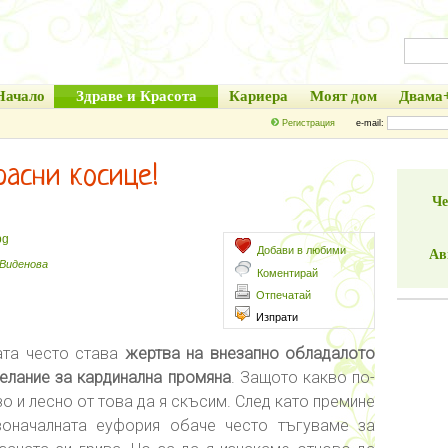
Начало
Здраве и Красота
Кариера
Моят дом
Двама
Регистрация
e-mail:
расни косице!
Че
bg
Добави в любими
Ав
 Виденова
Коментирай
Отпечатай
Изпрати
ата често става
жертва на внезапно обладалото
елание за кардинална промяна
. Защото какво по-
о и лесно от това да я скъсим. След като премине
воначалната еуфория обаче често тъгуваме за