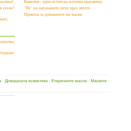
азлика!
· Камелия - една истинска източна красавица
я сезон?
· "Не" на напуканите пети през лятото
· Правила за домашните ни маски
иент,
 започва
отпадъци
а
·
Домашната козметика
·
Етеричните масла
·
Маските
·