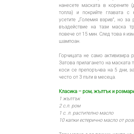
нанесете маската в корените 
топла) и покрийте главата с
усетите „Големия взрив”, но за
въздействие на тази маска т
повече от 15 мин. След това я изм
шампоан.
Горчицата не само активизира р
Затова прилагането на маската т
коси се препоръчва на 5 дни, з
често от 3 пъти в месеца.
Класика – ром, жълтък и розмар
1 жълтък
2 с.л. ром
1 с. л. растително масло
10 капки естерично масло от ро