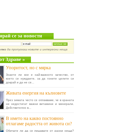
ирай се за новости
няма да пропускаш новите и интересни неща
от Здраве »
Упоритост, но с мярка
Знаете ли кое е най-важното качество, от
което се нуждаете, за да гоните целите си
докрай и да не се...
Живата енергия на кълновете
През зимата често се оплакваме, че в храната
ни недостигат важни витамини и минерали.
Действително в...
В името на какво постоянно
отлагаме радостта от живота си?
Обичате ли да се лишавате от разни неща?