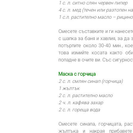
1 с. л. ситно слян червен пипер
4 с. л. мед (течен или разтопен н
1 с.л. растително масло – рицино
Смесете съставките и ги нанесет
с шапка за баня и хавлия, за да 
потърпите около 30-40 мин., ко
това измийте косата както об
попадне в очите ви. Със сигурнос
Маска с горчица
2 с. л. смлян синап (горчица)
1 жълтък
2 с. л. растително масло
2 ч. л. кафява захар
2 с. л. гореща вода
Смесете синапа, горчицата, ра
жълтъка и накрая прибавете