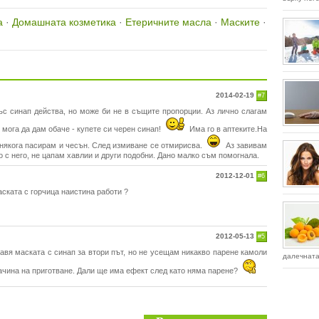
а
·
Домашната козметика
·
Етеричните масла
·
Маските
·
2014-02-19
#7
ъс синап действа, но може би не в същите пропорции. Аз лично слагам
о мога да дам обаче - купете си черен синап!
Има го в аптеките.На
онякога пасирам и чесън. След измиване се отмирисва.
Аз завивам
 с него, не цапам хавлии и други подобни. Дано малко съм помогнала.
2012-12-01
#6
ската с горчица наистина работи ?
2012-05-13
#5
вя маската с синап за втори път, но не усещам никакво парене камоли
далечната 
начина на приготване. Дали ще има ефект след като няма парене?