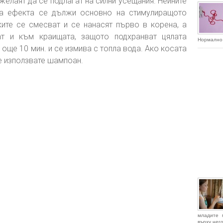
 желаят да се подлагат на силни усещания. Нейните
, а ефекта се дължи основно на стимулиращото
ите се смесват и се нанасят първо в корена, а
т и към краищата, защото подхранват цялата
Нормално 
още 10 мин. и се измива с топла вода. Ако косата
не използвате шампоан.
младите 
върху него