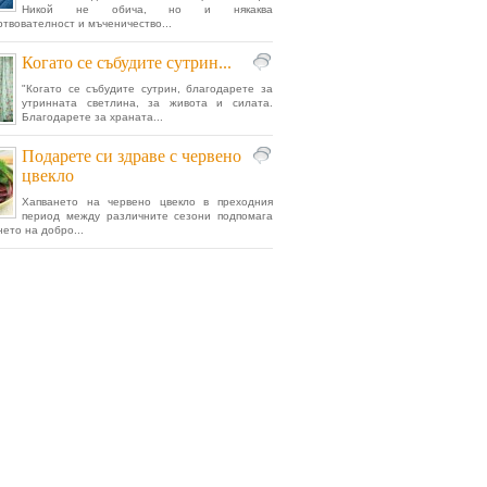
Никой не обича, но и някаква
твователност и мъченичество...
Когато се събудите сутрин...
"Когато се събудите сутрин, благодарете за
утринната светлина, за живота и силата.
Благодарете за храната...
Подарете си здраве с червено
цвекло
Хапването на червено цвекло в преходния
период между различните сезони подпомага
ето на добро...