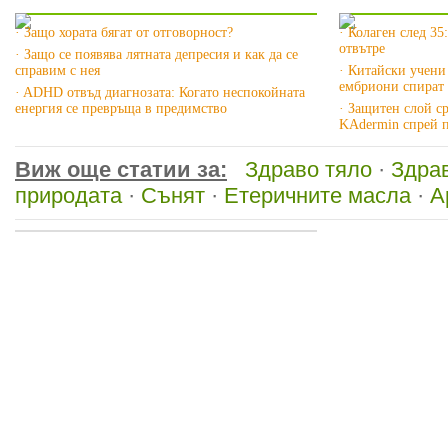
Още за Здрав дух »
Още за Здра
· Защо хората бягат от отговорност?
· Колаген след 35
отвътре
· Защо се появява лятната депресия и как да се
справим с нея
· Китайски учени
ембриони спират 
· ADHD отвъд диагнозата: Когато неспокойната
енергия се превръща в предимство
· Защитен слой с
KAdermin спрей п
Виж още статии за:
Здраво тяло
·
Здра
природата
·
Сънят
·
Етеричните масла
·
А