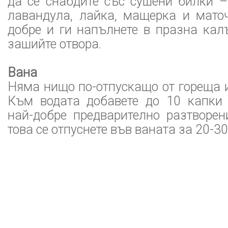
да се снабдите със сушени билки –
лавандула, лайка, мащерка и маточ
добре и ги напълнете в празна кал
зашийте отвора.
Вана
Няма нищо по-отпускащо от гореща 
Към водата добавете до 10 капки 
най-добре предварително разтворен
това се отпуснете във ваната за 20-3