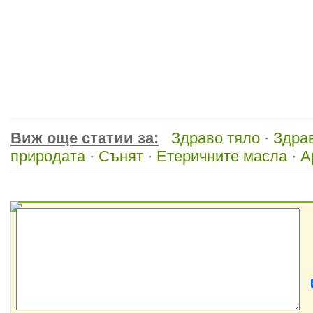
Виж още статии за:
Здраво тяло
·
Здра
природата
·
Сънят
·
Етеричните масла
·
А