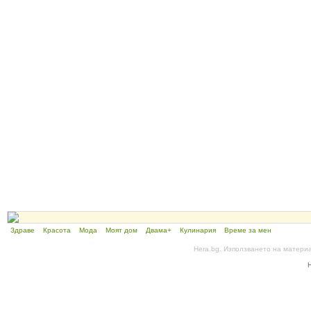
Здраве
Красота
Мода
Моят дом
Двама+
Кулинария
Време за мен
Hera.bg. Използването на матери