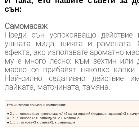
И така, ето нашите съвети за 
сън:
Самомасаж
Преди сън успокояващо действие
ушната мида, шията и рамената. 
ефекта, ако използвате ароматно мас
му е много лесно: към зехтин или 
масло се прибавят няколко капки 
Най-силно седативно действие им
лайката, маточината, тамяна.
Ето и няколко примерни композиции:
♠ 2 с. л. основа (растително масло)+2 капка гераний (индрише, здравец)+3 к. пачул
♠ 1 с. л. основа+2 к. лавандула+2 к. маточина
♠ 1. с. л. основа+3 к. лайка+2. к. лавандула