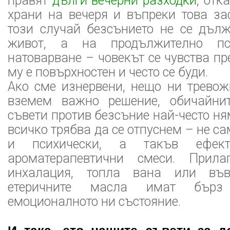
правят
дълги вечерни разходки
, отк
храни на вечеря и въпреки това за
този случай безсънието не се дъл
живот, а на продължително пси
натоварване – човекът се чувства пр
му е повърхностен и често се буди.
Ако сме изнервени, нещо ни тревож
вземем важно решение, обичайнит
съвети против безсъние най-често ня
всичко трябва да се отпуснем – не с
и психически, а такъв ефек
ароматерапевтични смеси. Прил
инхалация, топла вана или във
етеричните масла имат бърз
емоционалното ни състояние.