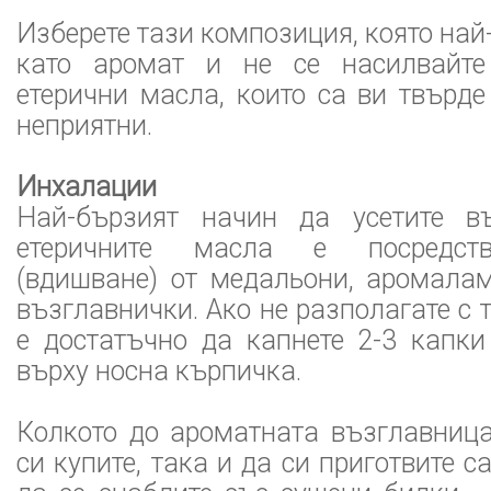
Изберете тази композиция, която най
като аромат и не се насилвайте
етерични масла, които са ви твърд
неприятни.
Инхалации
Най-бързият начин да усетите въ
етеричните масла е посредст
(вдишване) от медальони, аромала
възглавнички. Ако не разполагате с 
е достатъчно да капнете 2-3 капки
върху носна кърпичка.
Колкото до ароматната възглавница
си купите, така и да си приготвите 