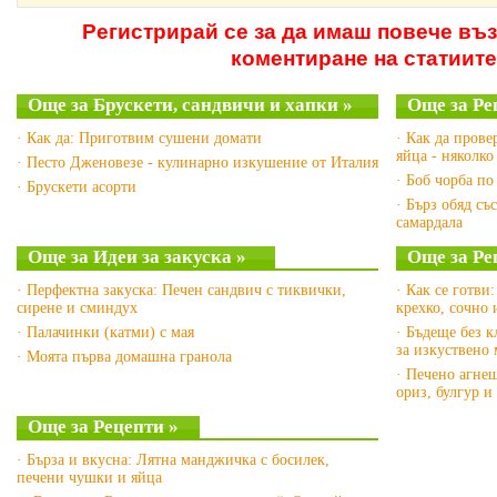
Регистрирай се за да имаш повече въ
коментиране на статиите
Още за Брускети, сандвичи и хапки »
Още за Ре
· Как да: Приготвим сушени домати
· Как да пров
яйца - няколко
· Песто Дженовезе - кулинарно изкушение от Италия
· Боб чорба по
· Брускети асорти
· Бърз обяд съ
самардала
Още за Идеи за закуска »
Още за Ре
· Перфектна закуска: Печен сандвич с тиквички,
· Как се готви
сирене и сминдух
крехко, сочно 
· Палачинки (катми) с мая
· Бъдеще без 
за изкуствено 
· Моята първа домашна гранола
· Печено агне
ориз, булгур и
Още за Рецепти »
· Бърза и вкусна: Лятна манджичка с босилек,
печени чушки и яйца