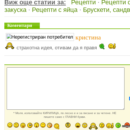
Виж още статии за:
Рецепти
·
Рецепти 
закуска
·
Рецепти с яйца
·
Брускети, сандв
Коментари
кристина
страхотна идея, отивам да я правя
* Моля, използвайте КИРИЛИЦА, по лесно е и за писане и за четене. НЕ
пишете само с ГЛАВНИ букви.