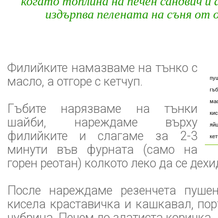
когато топлина на печен сандвич и
издърпва пелената на съня от 
Филийките намазваме на тънко с
масло, а отгоре с кетчуп.
пу
гъб
ма
Гъбите нарязваме на тънки
кис
шайби, нареждаме върху
яйц
филийките и слагаме за 2-3
кет
минути във фурната (само на
горен реотан) колкото леко да се дехи
После нареждаме резенчета пушен
кисела краставичка и кашкавал, по
чубрица. Печем до златиста коричка.