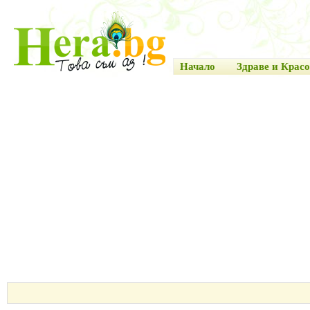
Начало
Здраве и Красо