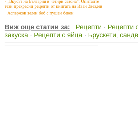
· „Вкусът на България в четири сезона“: Опитайте
тези прекрасни рецепти от книгата на Иван Звездев
· Аспержов зелен боб с пушен бекон
Виж още статии за:
Рецепти
·
Рецепти 
закуска
·
Рецепти с яйца
·
Брускети, сандв