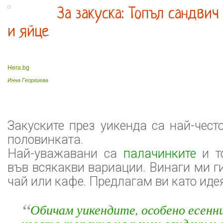
За закуска: Топъл сандвич
и яйце
Hera.bg
Инна Георгиева
Закуските през уикенда са най-чест
половинката.
Най-уважавани са
палачинките
и т
във всякакви вариации. Винаги ми г
чай или кафе. Предлагам ви като идея
“
Обичам уикендите, особено есенн