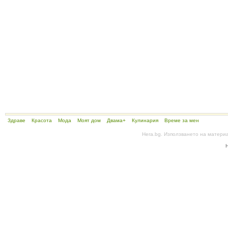
Здраве
Красота
Мода
Моят дом
Двама+
Кулинария
Време за мен
Hera.bg. Използването на матери