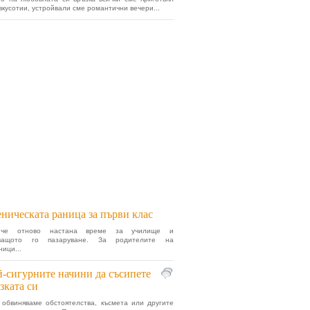
вкусотии, устройвали сме романтични вечери...
ническата раница за първи клас
че отново настана време за училище и
аващото го пазаруване. За родителите на
ници...
-сигурните начини да съсипете
зката си
 обвиняваме обстоятелства, късмета или другите