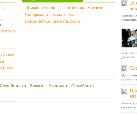
18 
 за
· Домашно училище за позитивно мислене
чов
· Синдромът на мама-квачка
Световния
и
неофициал
· Безсънието до детската люлка
а
 чанта за
качествот
тско яке
да четат...
рем
Сле
о и как
Много жен
моменти в 
Семейството
·
Зимата
·
Ученикът
·
Семейните
Пре
же
Имаме еди
си ежемесе