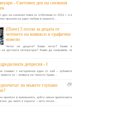
януари - Световен ден на снежния
ек
т ден на снежния човек се отбелязва от 2011 г. и е
ен празник на един любим в зимните...
(Поне) 5 ползи за децата от
четенето на комикси и графични
новели
Четат ли децата? Какво четат? Какво е
о на детската литература? Какво да направим, че
дродилната депресия - I
и очакват с нетърпение един от най – хубавите
живота си – появата на тяхното първо...
дпочитат ли мъжете глупави
ни?
н приятел в компанията, който сменя приятелките
чно, да, както е изразът – като носни...