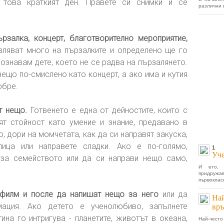
това краткият ден. Правете си снимки и се
различни 
рзалка, концерт, благотворително мероприятие,
ляват много на пързалките и определено ще го
познавам дете, което не се радва на пързалянето.
ещо по-смислено като концерт, а ако има и кутия
обре.
т нещо.
Готвенето е една от дейностите, които с
т стойност като умение и знание, предавано в
, дори на момчетата, как да си направят закуска,
ица или направете сладки. Ако е по-голямо,
1
Уче
 за семейството или да си направи нещо само,
И ето, 
придруж
първоклас
 филм и после да напишат нещо за него
или да
Най
мация. Ако детето е ученолюбиво, запълнете
връ
ина го интригува - планетите, животът в океана,
Най-често