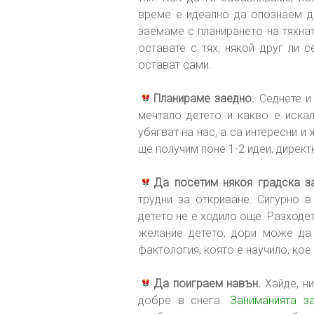
време е идеално да опознаем д
заемаме с планирането на тяхнат
оставате с тях, някой друг ли 
остават сами.
Планираме заедно.
Седнете и 
мечтало детето и какво е искал
убягват на нас, а са интересни и
ще получим поне 1-2 идеи, директ
Да посетим някоя градска з
трудни за откриване. Сигурно в
детето не е ходило още. Разходет
желание детето, дори може да 
фактология, която е научило, кое 
Да поиграем навън.
Хайде, ни
добре в снега.
Заниманията з