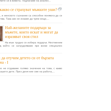
уките си в живота. Подлагаме на анализ...
какво се страхуват мъжките уши?
, и женското съзнание са способни понякога да се
чва. Така ако не искаме да чуем нещо,...
Най-желаните подаръци за
мъжете, които искат и могат да
изразяват своя стил
На мъж трудно се избира подарък. Неотменим
ед който се затрудняваме при всеки специален
 да отучим детето си от бързата
на - I
о не отдаваме голямо значение на това, с какво
нашето дете. През деня ние сме на работа,...