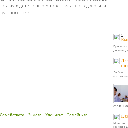
 си, изведете ги на ресторант или на сладкарница.
а удоволствие.
1
Ем
При всяка
да имах д
Люб
инт
Любовта 
противопол
среда. Бал
Семейството
·
Зимата
·
Ученикът
·
Семейните
Каж
Може би т
не може да