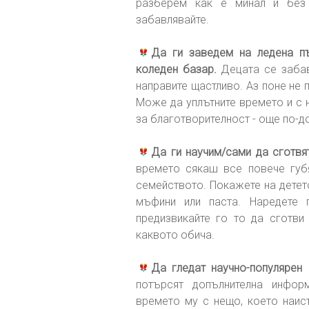
разберем как е минал и без 
забавлявайте.
Да ги заведем на ледена пъ
коледен базар.
Децата се забав
направите щастливо. Аз поне не 
Може да уплътните времето и с н
за благотворителност - още по-д
Да ги научим/сами да сготвя
времето сякаш все повече губя
семейството. Покажете на детето
мъфини или паста. Наредете п
предизвикайте го то да сготви
каквото обича.
Да гледат научно-популярен
потърсят допълнителна инфор
времето му с нещо, което наист