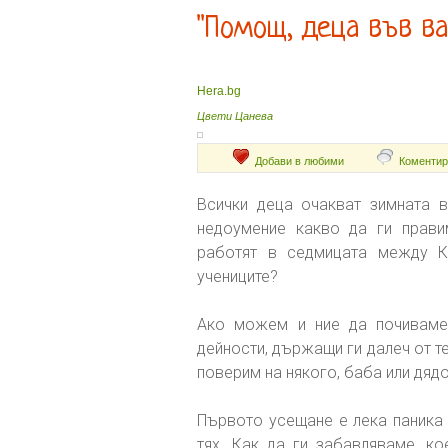
"Помощ, деца във ва
Hera.bg
Цвети Цанева
Добави в любими
Коментир
Всички деца очакват зимната в
недоумение какво да ги прави
работят в седмицата между К
учениците?
Ако можем и ние да почиваме 
дейности, държащи ги далеч от т
поверим на някого, баба или дядо
Първото усещане е лека паника 
тях. Как да ги забавляваме, ко