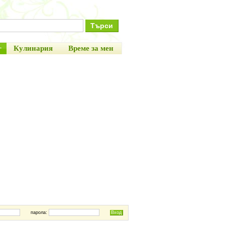
+
Кулинария
Време за мен
парола: