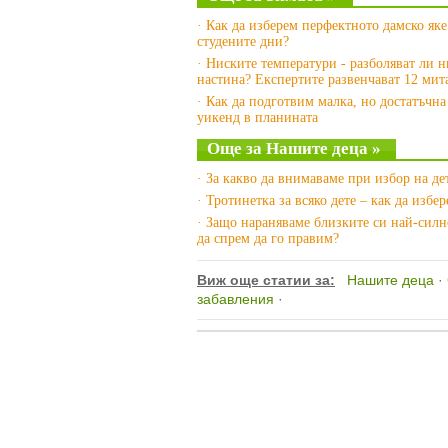
· Как да изберем перфектното дамско яке
студените дни?
· Ниските температури - разболяват ли н
настина? Експертите развенчават 12 мит
· Как да подготвим малка, но достатъчна
уикенд в планината
Още за Нашите деца »
· За какво да внимаваме при избор на де
· Тротинетка за всяко дете – как да избе
· Защо нараняваме близките си най-силн
да спрем да го правим?
Виж още статии за:
Нашите деца
·
забавления
·