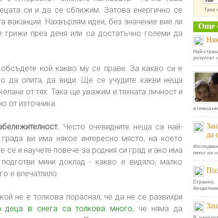
ецата си и да се сближим. Затова енергично се
Така 
а ваканция. Нахвърлям идеи, без значение вие ли
Още 
се грижи през деня или са достатъчно големи да
Няк
Най-страш
резултат н
обсъдете кой какво му се прави. За какво си е
о да опита, да види. Ще се учудите какви неща
 желани от тях. Така ще уважим и тяхната личност и
но от източника.
в гимназия
Защ
абележителност.
Често очевидните неща са най-
да 
 града ви има някое интересно място, на което
Изследван
е се и научете повече за родния си град и ако има
пикът на 
подготви мини доклад - какво е видяло, малко
Поз
го е впечатлило.
Странно,
безделник
кой не е толкова пораснал, че да не се развихри
Защ
а деца в снега са толкова много
, че няма да
В началот