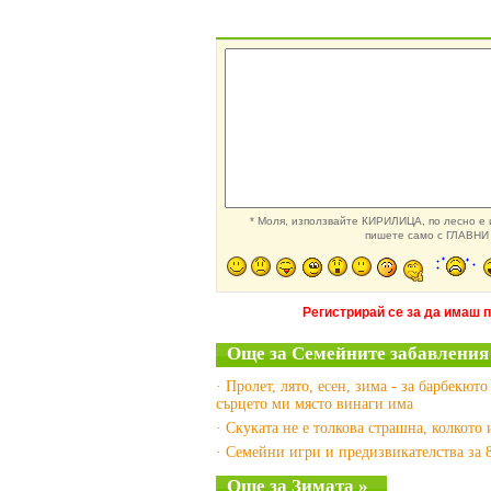
* Моля, използвайте КИРИЛИЦА, по лесно е и
пишете само с ГЛАВНИ 
Регистрирай се за да имаш 
Още за Семейните забавления
· Пролет, лято, есен, зима - за барбекюто
сърцето ми място винаги има
· Скуката не е толкова страшна, колкото
· Семейни игри и предизвикателства за 
Още за Зимата »