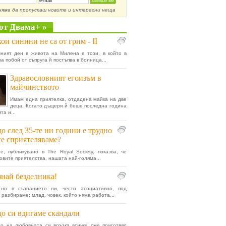
няма да пропускаш новите и интересни неща
от Двама+ »
ои синини не са от грим - II
ният ден в живота на Милена е този, в който в
а побой от съпруга й постъпва в болница...
Здравословният егоизъм в
майчинството
Имам една приятелка, отдадена майка на две
деца. Когато дъщеря й беше последна година
та и...
о след 35-те ни години е трудно
се сприятеляваме?
е, публикувано в The Royal Society, показва, че
новите приятелства, нашата най-голяма...
най безделника!
 но в съзнанието ни, често асоциативно, под
 разбираме: млад, човек, който няма работа...
о си вдигаме скандали
о на любовната си връзка всички сме приготвял