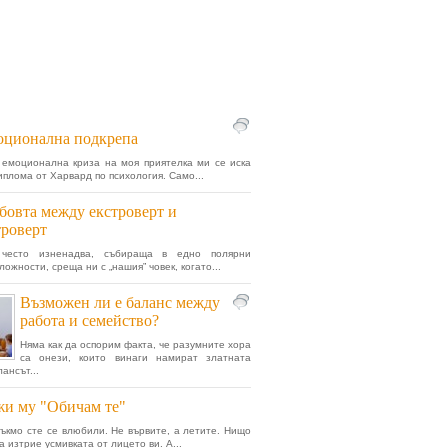
оционална подкрепа
 емоционална криза на моя приятелка ми се иска
иплома от Харвард по психология. Само...
овта между екстроверт и
роверт
често изненадва, събираща в едно полярни
ожности, среща ни с „нашия” човек, когато...
Възможен ли е баланс между
работа и семейство?
Няма как да оспорим факта, че разумните хора
са онези, които винаги намират златната
ансът...
и му "Обичам те"
ъкмо сте се влюбили. Не вървите, а летите. Нищо
 изтрие усмивката от лицето ви. А...