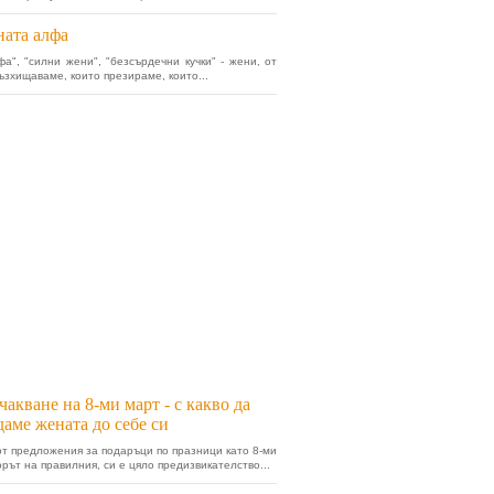
ата алфа
а", "силни жени", "безсърдечни кучки" - жени, от
възхищаваме, които презираме, които...
чакване на 8-ми март - с какво да
аме жената до себе си
от предложения за подаръци по празници като 8-ми
орът на правилния, си е цяло предизвикателство...