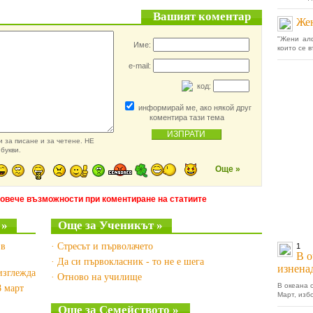
Вашият коментар
Жен
"Жени алф
Име:
които се 
e-mail:
код:
информирай ме, ако някой друг
коментира тази тема
 за писане и за четене. НЕ
букви.
Още »
повече възможности при коментиране на статиите
 »
Още за Ученикът »
 в
· Стресът и първолачето
1
В о
· Да си първокласник - то не е шега
изненад
 изглежда
· Отново на училище
В океана 
8 март
Март, изб
Още за Семейството »