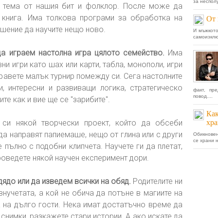
за неспол
ли тема от нашия бит и фолклор. После може да
 книга. Има толкова програми за обработка на
От 
ошение да научите нещо ново.
И мъжкото
самоизклю
да играем настолна игра цялото семейство.
Има
ни игри като шах или карти, табла, монополи, игри
правете малък турнир помежду си. Сега настолните
, интересни и развиващи логика, стратегическо
факт, пр
повод....
ите как и вие ще се "зарибите".
Как
си някой творчески проект, който да обсеби
хра
да направят папиемаше, нещо от глина или с други
Обикновен
се храни 
 пълно с подобни клипчета. Научете ги да плетат,
роведете някой научен експеримент дори.
дядо или да изведем всички на обяд.
Родителите ни
внучетата, а кой не обича да потъне в магиите на
 на дълго гости. Нека имат достатъчно време да
снимки, разкажете стари истории. А ако искате да