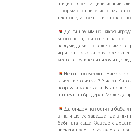
птиците, древни цивилизации и
оформите съчинението му като
текстове, може пък и в това отн
Да ги научим на някоя игра/
много деца, които не знаят основ
на думи, дама. Покажете им и на
игри са толкова разпространени
мислене, купете си някоя и ще вид
Нещо творческо.
Намислете 
вниманието им за 2-3 часа. Като 
подръчни материали. В интернет е
да шият, да бродират. Може да п
Да отидем на гости на баба и 
винаги ще се зарадват да видят 
бабината къща. Заведете децата
прекарат заедно. Извадете стари 