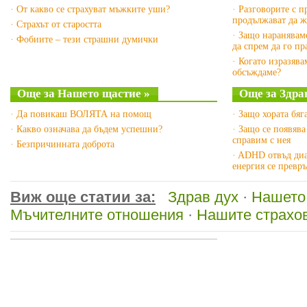
· От какво се страхуват мъжките уши?
· Разговорите с 
продължават да ж
· Страхът от старостта
· Защо наранявам
· Фобиите – тези страшни думички
да спрем да го п
· Когато изразяв
обсъждаме?
Още за Нашето щастие »
Още за Здрав
· Да повикаш ВОЛЯТА на помощ
· Защо хората бяг
· Какво означава да бъдем успешни?
· Защо се появява
справим с нея
· Безпричинната доброта
· ADHD отвъд диа
енергия се превр
Виж още статии за:
Здрав дух
·
Нашето
Мъчителните отношения
·
Нашите страхо