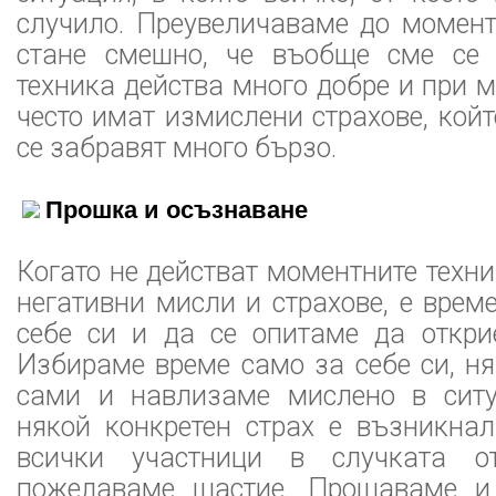
случило. Преувеличаваме до момент
стане смешно, че въобще сме се 
техника действа много добре и при м
често имат измислени страхове, койт
се забравят много бързо.
Прошка и осъзнаване
Когато не действат моментните техни
негативни мисли и страхове, е врем
себе си и да се опитаме да откри
Избираме време само за себе си, н
сами и навлизаме мислено в ситу
някой конкретен страх е възникна
всички участници в случката 
пожелаваме щастие. Прощаваме и 