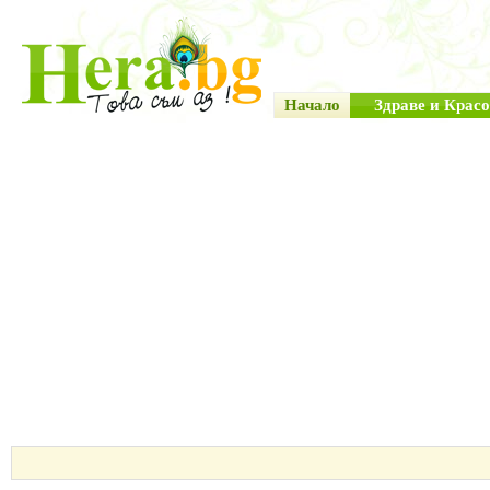
Начало
Здраве и Красо