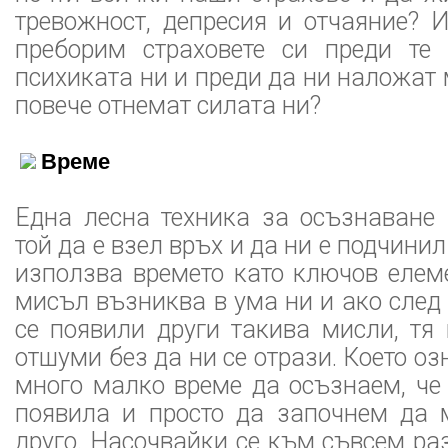
тревожност, депресия и отчаяние? 
преборим страховете си преди те
психиката ни и преди да ни наложат 
повече отнемат силата ни?
Време
Една лесна техника за осъзнаване 
той да е взел връх и да ни е подчинил
използва времето като ключов елем
мисъл възниква в ума ни и ако след 
се появили други такива мисли, тя
отшуми без да ни се отрази. Което о
много малко време да осъзнаем, че
появила и просто да започнем да
друго. Насочвайки се към съвсем ра