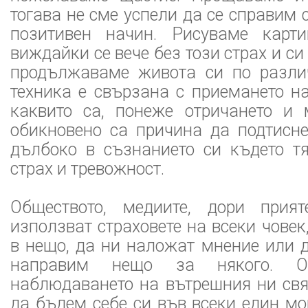
тогава не сме успели да се справим 
позитивен начин. Рисуваме карт
виждайки се вече без този страх и с
продължаваме живота си по разли
техника е свързана с приемането н
каквито са, понеже отричането и
обикновено са причина да подтисн
дълбоко в съзнанието си където т
страх и тревожност.
Обществото, медиите, дори прият
използват страховете на всеки човек
в нещо, да ни наложат мнение или 
направим нещо за някого. О
наблюдаването на вътрешния ни свя
да бъдем себе си във всеки един м