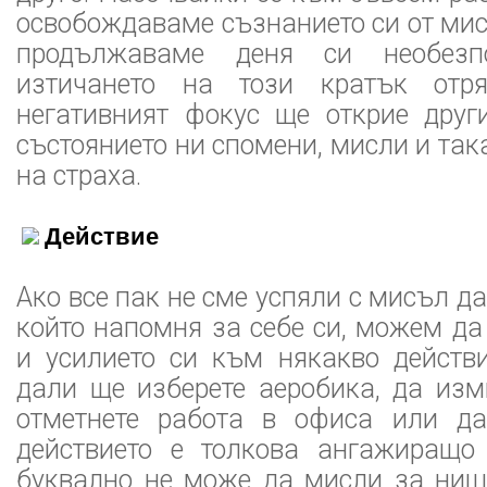
освобождаваме съзнанието си от мис
продължаваме деня си необезпо
изтичането на този кратък отр
негативният фокус ще открие друг
състоянието ни спомени, мисли и так
на страха.
Действие
Ако все пак не сме успяли с мисъл д
който напомня за себе си, можем д
и усилието си към някакво действи
дали ще изберете аеробика, да изм
отметнете работа в офиса или да
действието е толкова ангажиращо
буквално не може да мисли за нищо