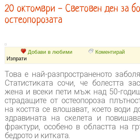
20 октомври - Световен ден за бо
остеопорозата
Добави в любими
Коментирай
Изпрати
Това е най-разпространеното заболя
Статистиката сочи, че болестта за
жена и всеки пети мъж над 50-годи
страдащите от остеопороза плътнос
на костта се влошават, което води 
здравината на скелета и повишав
фрактури, особено в областта на г
бедрото и китката.