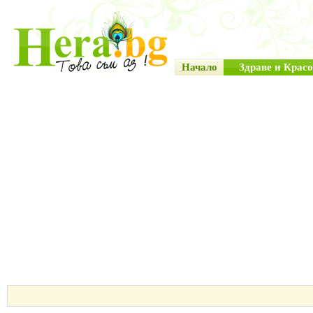
Начало
Здраве и Красо