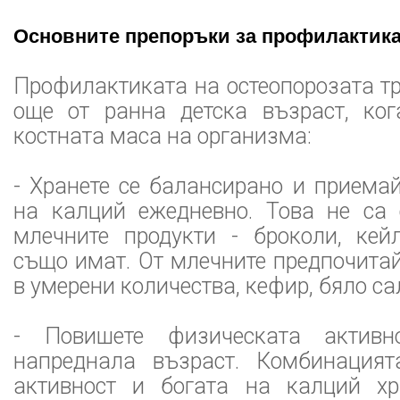
Основните препоръки за профилактика
Профилактиката на остеопорозата т
още от ранна детска възраст, ко
костната маса на организма:
- Хранете се балансирано и приемай
на калций ежедневно. Това не са
млечните продукти - броколи, кей
също имат. От млечните предпочита
в умерени количества, кефир, бяло с
- Повишете физическата активн
напреднала възраст. Комбинацият
активност и богата на калций хр