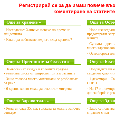
Регистрирай се за да имаш повече въ
коментиране на статиите
Още за хранене »
Още за Осте
· Изследване: Хапваме повече по време на
· Ново изследван
пандемията
предотвратят загу
жените
· Какво да избягваме веднага след хранене?
· Сусамът - древн
много здравосло
· Остеопороза ил
Още за Причините за болести »
Още за Боле
· Замърсеният въздух в големите градове
· Подсладителят 
увеличава риска от депресия при възрастните
сърдечен удар ил
· Защо толкова много милениали се разболяват
· 1 декември – Св
от рак?
СПИН
· 6 храни, които може да отключат мигрена
· На 17-и ноемвр
ден за борба с ра
Още за Здраво тяло »
Още за Здра
· Колаген след 35: как грижата за кожата започва
· Защо се появява
отвътре
справим с нея