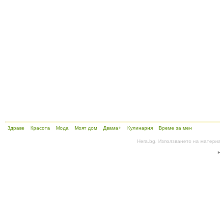
Здраве
Красота
Мода
Моят дом
Двама+
Кулинария
Време за мен
Hera.bg. Използването на матери