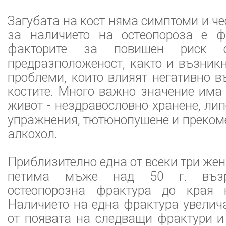
Загубата на кост няма симптоми и че
за наличието на остеопороза е ф
факторите за повишен риск с
предразположеност, както и възник
проблеми, които влияят негативно в
костите. Много важно значение има
живот - нездравословно хранене, ли
упражнения, тютюнопушене и преком
алкохол.
Приблизително една от всеки три жен
петима мъже над 50 г. възр
остеопорозна фрактура до края 
Наличието на една фрактура увелич
от появата на следващи фрактури и