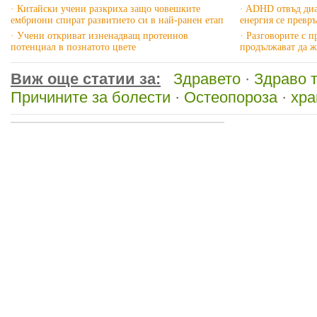
· Китайски учени разкриха защо човешките
· ADHD отвъд диа
ембриони спират развитието си в най-ранен етап
енергия се превр
· Учени откриват изненадващ протеинов
· Разговорите с 
потенциал в познатото цвете
продължават да ж
Виж още статии за:
Здравето
·
Здраво 
Причините за болести
·
Остеопороза
·
хра