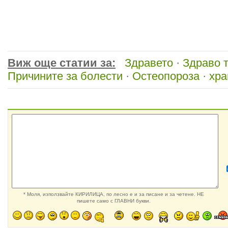
Виж още статии за:
Здравето
·
Здраво 
Причините за болести
·
Остеопороза
·
хра
* Моля, използвайте КИРИЛИЦА, по лесно е и за писане и за четене. НЕ
пишете само с ГЛАВНИ букви.