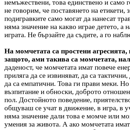
немъжествени, това единствено и само г
не говорим, че поставянето на етикети, 
подигравките само могат да нанесат тр
няма значение на какво играе детето, а н
играта. Не бързайте да съдите, а го набл
На момчетата са простени агресията, 
защото, ами такива са момчетата, на
даденост, че момчетата имат повече енер
приляга да се извиняват, да са тактични,
да са емпатични. Това ги прави меки. Н
възпитание и обноски, доброто отноше
пол. Достойното поведение, приятелств
общуваш се учат в движение, в игра, в 
няма значение дали това е момче или мо
умения за живота. А ако момчетата имат