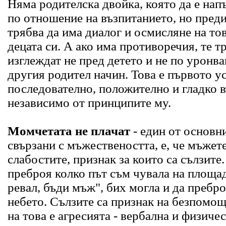
Няма родителска двойка, която да е на
по отношение на възпитанието, но преди
трябва да има диалог и осмисляне на тов
децата си. А ако има противоречия, те тр
изглеждат не пред детето и не по уронв
другия родител начин. Това е първото у
последователно, положително и гладко в
независимо от принципите му.
Момчетата не плачат
- един от основн
свързани с мъжествеността, е, че мъжете
слабостите, признак за които са сълзите
преброя колко път съм чувала на площад
ревал, бъди мъж", бих могла и да пребро
небето. Сълзите са признак на безпомощ
на това е агресията - вербална и физиче