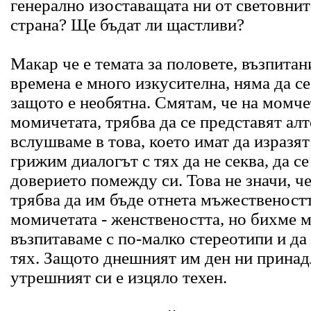
генерално изоставащата ни от световни
страна? Ще бъдат ли щастливи?
Макар че е темата за половете, възпита
времена е много изкусителна, няма да се
защото е необятна. Смятам, че на момчет
момичетата, трябва да се представят алт
вслушваме в това, което имат да изразят 
грижим диалогът с тях да не секва, да с
доверието помежду си. Това не значи, ч
трябва да им бъде отнета мъжественостт
момичетата - женствеността, но бихме м
възпитаваме с по-малко стереотипи и да
тях. Защото днешният им ден ни принад
утрешният си е изцяло техен.