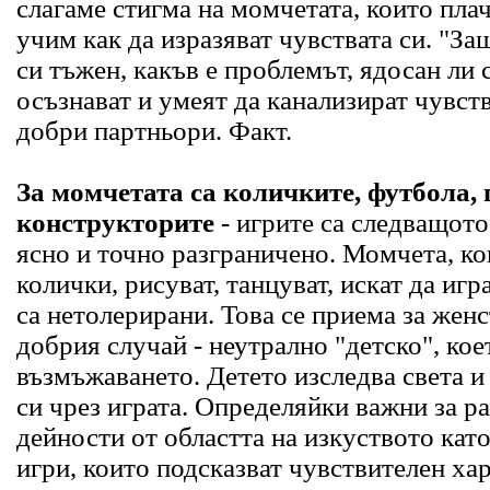
слагаме стигма на момчетата, които плач
учим как да изразяват чувствата си. "З
си тъжен, какъв е проблемът, ядосан ли
осъзнават и умеят да канализират чувства
добри партньори. Факт.
За момчетата са количките, футбола,
конструкторите
- игрите са следващото
ясно и точно разграничено. Момчета, ко
колички, рисуват, танцуват, искат да игр
са нетолерирани. Това се приема за женс
добрия случай - неутрално "детско", ко
възмъжаването. Детето изследва света 
си чрез играта. Определяйки важни за р
дейности от областта на изкуството кат
игри, които подсказват чувствителен хар