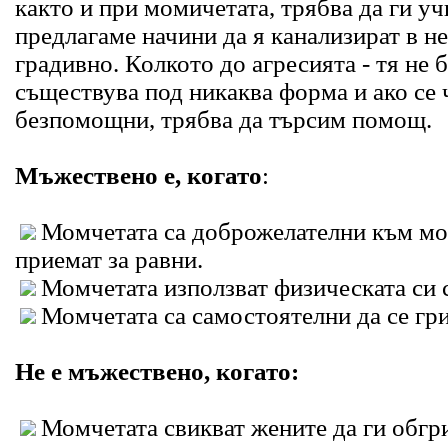
както и при момичетата, трябва да ги уч
предлагаме начини да я канализират в н
градивно. Колкото до агресията - тя не 
съществува под никаква форма и ако се
безпомощни, трябва да търсим помощ.
Мъжествено е, когато
:
Момчетата са доброжелателни към мо
приемат за равни.
Момчетата използват физическата си с
Момчетата са самостоятелни да се гри
Не е мъжествено, когато:
Момчетата свикват жените да ги обгри