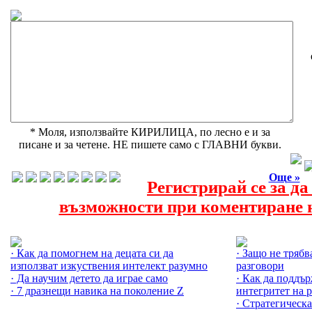
* Моля, използвайте КИРИЛИЦА, по лесно е и за
писане и за четене. НЕ пишете само с ГЛАВНИ букви.
Още »
Регистрирай се за д
възможности при коментиране н
Още за Възпитанието на децата »
Още за Общува
· Как да помогнем на децата си да
· Защо не трябв
използват изкуствения интелект разумно
разговори
· Да научим детето да играе само
· Как да поддъ
· 7 дразнещи навика на поколение Z
интегритет на 
· Стратегическа