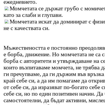
ежедневието.
Момчетата се държат грубо с момичет
като за слаби и глупави.
Момчетата искат да доминират с физич
не с качествата си.
Мъжествеността е постоянно преодоляван
е борба, движение. Но момчетата не са с
борба с авторитети и утвърждаване на се
които възпитаваме момчета, не трябва д
ги пречупваме, да ги държим във връзка
край себе си, а да им помагаме да откри
от себе си, да изразяват по-богато себе 
себе си, но по един позитивен начин. Да
самостоятелни, да бъдат активни, мисле