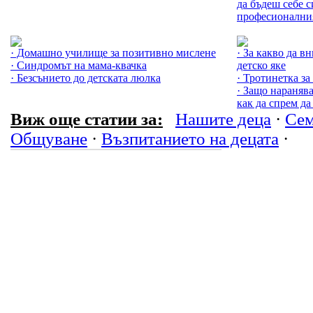
да бъдеш себе с
професионални
Още за Семейството »
Още за Нашите 
· Домашно училище за позитивно мислене
· За какво да в
· Синдромът на мама-квачка
детско яке
· Безсънието до детската люлка
· Тротинетка за
· Защо нараняв
как да спрем да
Виж още статии за:
Нашите деца
·
Сем
Общуване
·
Възпитанието на децата
·