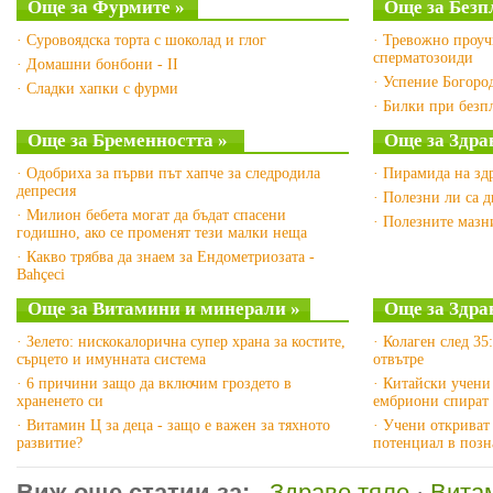
Още за Фурмите »
Още за Безп
· Суровоядска торта с шоколад и глог
· Тревожно проуч
сперматозоиди
· Домашни бонбони - II
· Успение Богоро
· Сладки хапки с фурми
· Билки при безпл
Още за Бременността »
Още за Здра
· Одобриха за първи път хапче за следродила
· Пирамида на зд
депресия
· Полезни ли са 
· Милион бебета могат да бъдат спасени
· Полезните маз
годишно, ако се променят тези малки неща
· Какво трябва да знаем за Ендометриозата -
Bahçeci
Още за Витамини и минерали »
Още за Здра
· Зелето: нискокалорична супер храна за костите,
· Колаген след 35
сърцето и имунната система
отвътре
· 6 причини защо да включим гроздето в
· Китайски учени
храненето си
ембриони спират 
· Витамин Ц за деца - защо е важен за тяхното
· Учени откриват
развитие?
потенциал в позн
Виж още статии за:
Здраво тяло
·
Вита