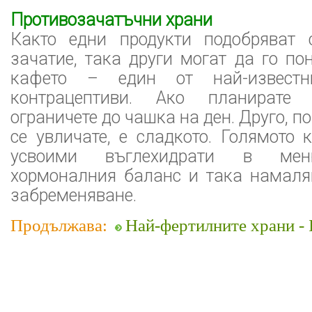
Противозачатъчни храни
Както едни продукти подобряват 
зачатие, така други могат да го п
кафето – един от най-известни
контрацептиви. Ако планирате 
ограничете до чашка на ден. Друго, по
се увличате, е сладкото. Голямото 
усвоими въглехидрати в мен
хормоналния баланс и така намаля
забременяване.
Продължава:
Най-фертилните храни - 