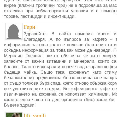
вирее (влажни тропични гори) не е подходяща за мас
отглежда при неблагоприятни условия и с помощт
торове, пестициди и инсектициди.
Гери
Здравейте. В сайта намерих много ин
благодаря. А по въпроса за кафето - 
информация за това колко е полезно (платени стати
оскъдна информация за това как може да навреди. П
Мерилин Гленвил, която обяснява че като диурет
запасите от важни витамини и минерали, които са
баланс. Тялото изхвърля и повече вода заради кофе
бъдеща майка. Също така, кофеинът като стиму
безалкохолни) предизвиква бързо повишаване на кръ
от също толкова бърз спад, което отново обърква хор
по-чувствителните натури. Безкофеиновото кафе н
извличането на кофеина се използват химикали. М
кафето една чаша на ден органично (био) кафе би
Бъдете здрави!
lili_vanili