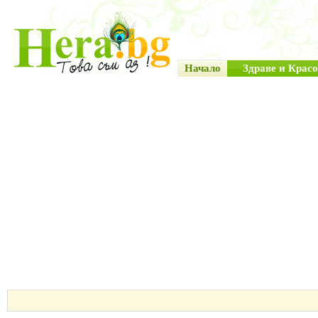
Начало
Здраве и Красо