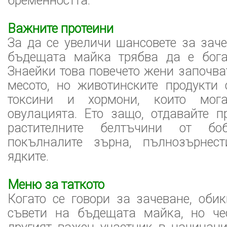
бременността.
Важните протеини
За да се увеличи шансовете за зач
бъдещата майка трябва да е бога
Знаейки това повечето жени започва
месото, но животинските продукти
токсини и хормони, които мог
овулацията. Ето защо, отдавайте п
растителните белтъчини от боб
покълналите зърна, пълнозърнест
ядките.
Меню за таткото
Когато се говори за зачеване, оби
съвети на бъдещата майка, но че