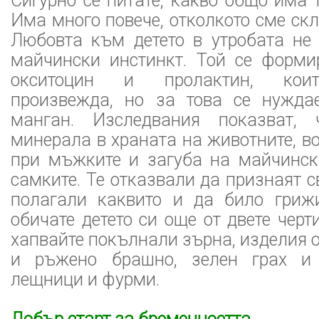
Сигурно се питате, какво общо има т
Има много повече, отколкото сме ск
Любовта към детето в утробата не 
майчински инстинкт. Той се форми
окситоцин и пролактин, кои
произвежда, но за това се нужда
манган. Изследвания показват,
минерала в храната на животните, во
при мъжките и загуба на майчинск
самките. Те отказвали да признаят с
полагали каквито и да било гриж
обичате детето си още от двете черт
хапвайте покълнали зърна, изделия 
и ръжено брашно, зелен грах и 
лещници и фурми.