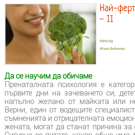
Най-ферт
- II
Hera.bg
Искра Виденова
Да се научим да обичаме
Пренаталната психология е категор
първите дни на зачеването си, дет
напълно желано от майката или н
Верни, един от водещите специалист
съмненията и отрицателната емоцио
жената, могат да станат причина за 