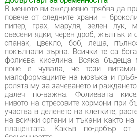
Добър старт за бременността
В менюто ви ежедневно трябва да пр
повече от следните храни – броколи
пипер, грах, маруля, зелен лук, м
овесени ядки, черен дроб, жълтък и 
спанак, цвекло, боб, леща, пълн
покълнали зърна. Всички те са бог
фолиева киселина. Всяка бъдеща 
поне е чувала, че този витамин
малоформациите на мозъка и гръбн
ролята му за зачеването и раждането
далеч по-важна. Фолиевата кис
нивото на стресовите хормони при 
участва в деленето на клетките, рас
на всички органи и тъкани както на 
плацентата. Какъв по-добър от