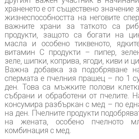
другият важен участник в начинани
храненето е от съществено значение 
жизнеспособността на неговите спе
важните храни за таткото са риб
продукти, защото са богати на цин
масла и особено тиквеното, ядкит
витамин С продукти – пипер, зелен
зеле, шипки, коприва, ягоди, киви и ц
Важна добавка за подобряване на
спермата е пчелния прашец – по 1 
ден. Това са мъжките полови клетк
събрани и обработени от пчелите. Н
консумира разбъркан с мед – по ед
на ден. Пчелните продукти подобрява
на жената, особено пчелното м
комбинация с мед.