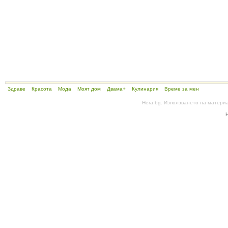
Здраве
Красота
Мода
Моят дом
Двама+
Кулинария
Време за мен
Hera.bg. Използването на матери