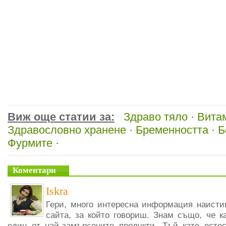
Виж още статии за:
Здраво тяло
·
Вита
Здравословно хранене
·
Бременността
·
Б
Фурмите
·
Коментари
Iskra
Гери, много интересна информация наисти
сайта, за който говориш. Знам също, че к
един от най-замърсените продукти. Тъй като естес