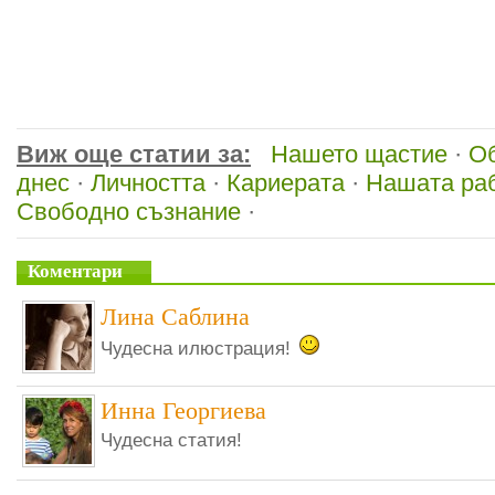
Виж още статии за:
Нашето щастие
·
О
днес
·
Личността
·
Кариерата
·
Нашата ра
Свободно съзнание
·
Коментари
Лина Саблина
Чудесна илюстрация!
Инна Георгиева
Чудесна статия!