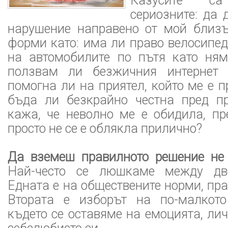
Казусите с
сериозните: да
нарушение направено от мой близъ
форми като: има ли право велосипед
на автомoбилите по пътя като ням
ползвам ли безжичния интернет 
помогна ли на приятел, който ме е п
бъда ли безкрайно честна пред пр
кажа, че неволно ме е обидила, пр
просто не се е облякла прилично?
Да вземеш правилното решение не 
Най-често се люшкаме между дв
Едната е на обществените норми, пра
Втората е изборът на по-малкото
където се оставяме на емоцията, ли