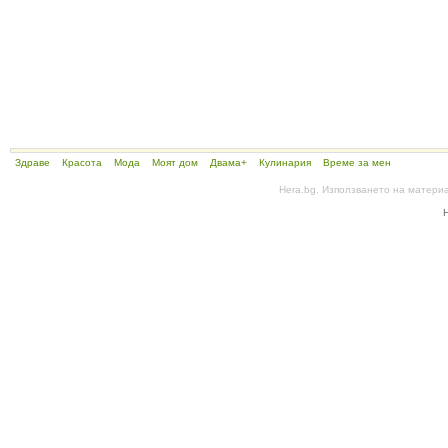
Здраве
Красота
Мода
Моят дом
Двама+
Кулинария
Време за мен
Hera.bg. Използването на матери