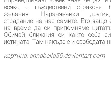
Справедливият човек знае, че „аз“ е 
всяко с тъждествени страхове, 
желания. Наранявайки другия
страдание на нас самите. Ето защо 
на време да си припомняме цитатът
Обичай ближния си както себе си
истината. Там някъде е и свободата н
картина: annabella55.deviantart.com