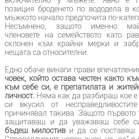
включително у мъжете. Явно е п
позиция броденето по вододела в к
мъжкото начало предпочита по-катег
Несъмнено, защото именно май
членовете на семейството като ра
склонен към крайни мерки и забр
нещата са относителни.
Едно обаче винаги прави впечатлени
човек, който остава честен както къ
към себе си, е препатилата и жите
личност.
Няма как да разбираш кое е 
си вкусил от несправедливости
причинявал такива. Защото първото 
защитаваш и да уважаваш себе си
бъдеш милостив
и да се поставяш 