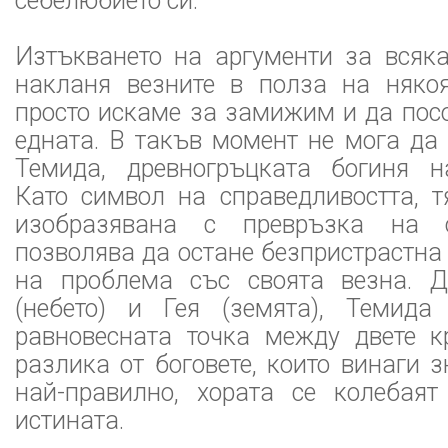
себелюбието си.
Изтъкването на аргументи за всяка
накланя везните в полза на някоя
просто искаме за замижим и да пос
едната. В такъв момент не мога да
Темида, древногръцката богиня н
Като символ на справедливостта, т
изобразявана с превръзка на о
позволява да остане безпристрастна
на проблема със своята везна. 
(небето) и Гея (земята), Темида
равновесната точка между двете к
разлика от боговете, които винаги з
най-правилно, хората се колебая
истината.