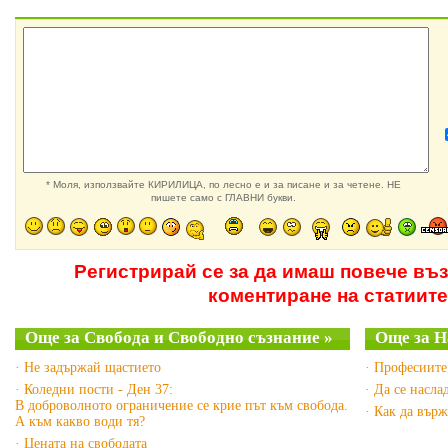
* Моля, използвайте КИРИЛИЦА, по лесно е и за писане и за четене. НЕ
пишете само с ГЛАВНИ букви.
Регистрирай се за да имаш повече въ
коментиране на статиите
Още за Свобода и Свободно съзнание »
Още за Н
· Не задържай щастието
· Професиите
· Коледни пости - Ден 37:
· Да се насл
В доброволното ограничение се крие път към свобода.
· Как да вър
А към какво води тя?
· Цената на свободата