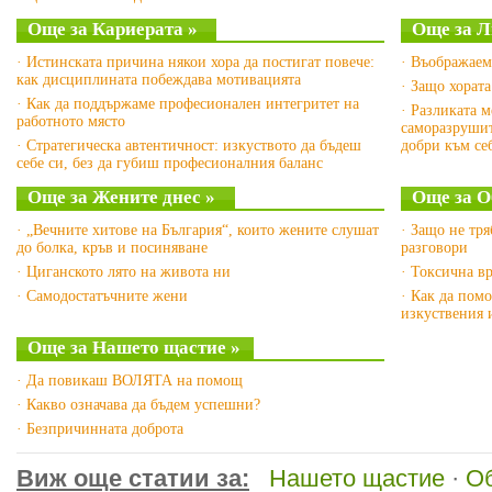
Още за Кариерата »
Още за Л
· Истинската причина някои хора да постигат повече:
· Въображаем
как дисциплината побеждава мотивацията
· Защо хората
· Как да поддържаме професионален интегритет на
· Разликата 
работното място
саморазрушит
· Стратегическа автентичност: изкуството да бъдеш
добри към се
себе си, без да губиш професионалния баланс
Още за Жените днес »
Още за О
· „Вечните хитове на България“, които жените слушат
· Защо не тр
до болка, кръв и посиняване
разговори
· Циганското лято на живота ни
· Токсична вр
· Самодостатъчните жени
· Как да помо
изкуствения 
Още за Нашето щастие »
· Да повикаш ВОЛЯТА на помощ
· Какво означава да бъдем успешни?
· Безпричинната доброта
Виж още статии за:
Нашето щастие
·
О