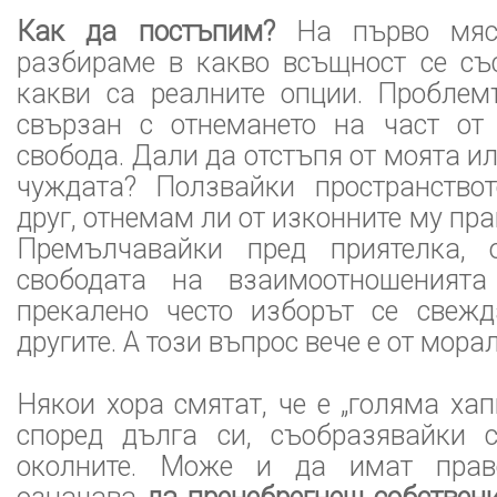
Как да постъпим?
На първо мяст
разбираме в какво всъщност се съ
какви са реалните опции. Проблем
свързан с отнемането на част от
свобода. Дали да отстъпя от моята и
чуждата? Ползвайки пространствот
друг, отнемам ли от изконните му пр
Премълчавайки пред приятелка, 
свободата на взаимоотношеният
прекалено често изборът се свеж
другите. А този въпрос вече е от морал
Някои хора смятат, че е „голяма ха
според дълга си, съобразявайки 
околните. Може и да имат прав