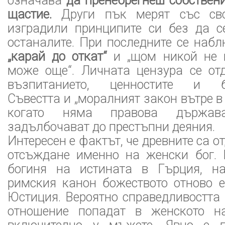
означава
да пренебрегнеш собствен
щастие.
Други пък мерят със св
изградили принципите си без да с
останалите. При последните се наб
„карай до откат“
и „щом никой не м
може още“. Личната цензура се от
възпитанието, ценностите и бл
Съвестта и „моралният закон вътре в
когато няма правова държав
задълбочават до престъпни деяния.
Интересен е фактът, че древните са 
отсъждане именно на женски бог. 
богиня на истината в Гърция, на
римския канон божеството отново е
Юстиция. Вероятно справедливостта
отношение попадат в женското на