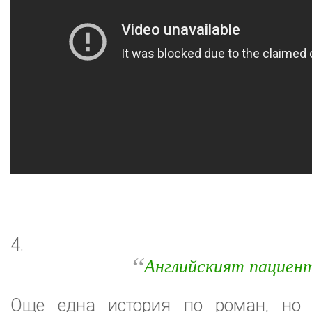
4.
“
Английският пациен
Още една история по роман, но 