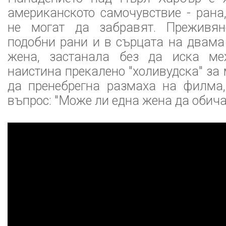
американското самочувствие - ран
не могат да забравят. Преживян
подобни рани и в сърцата на двама
жена, застанала без да иска ме
наистина прекалено "холивудска" за 
да пренебрегна размаха на филма,
въпрос: "Може ли една жена да обич