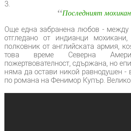
3.
“
Последният мохикан
Още една забранена любов - между м
отгледано от индианци мохикани
полковник от английската армия, ко
това време Северна Америк
пожертвователност, сдържана, но еп
няма да остави никой равнодушен - 
по романа на Фенимор Купър. Велико