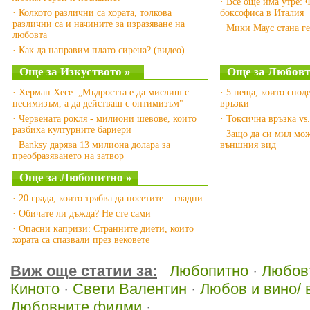
· Все още има утре: 
· Колкото различни са хората, толкова
боксофиса в Италия
различни са и начините за изразяване на
· Мики Маус стана г
любовта
· Как да направим плато сирена? (видео)
Още за Изкуството »
Още за Любовт
· Херман Хесе: „Мъдростта е да мислиш с
· 5 неща, които спод
песимизъм, а да действаш с оптимизъм"
връзки
· Червената рокля - милиони шевове, които
· Токсична връзка vs
разбиха културните бариери
· Защо да си мил мож
· Banksy дарява 13 милиона долара за
външния вид
преобразяването на затвор
Още за Любопитно »
· 20 града, които трябва да посетите... гладни
· Обичате ли дъжда? Не сте сами
· Опасни капризи: Странните диети, които
хората са спазвали през вековете
Виж още статии за:
Любопитно
·
Любов
Киното
·
Свети Валентин
·
Любов и вино/ 
Любовните филми
·