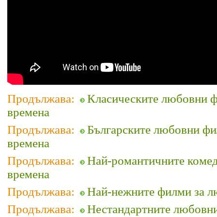
Продължава:
Класическите любовни ф
времена
Продължава:
Българските любовни фи
времена
Продължава:
Най-романтичните комед
времена
Продължава:
Най-нежните филми за л
Продължава:
Нестандартните любовни