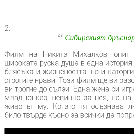
2.
“
Сибирският бръсна
Филм на Никита Михалков, опит 
широката руска душа в една история
блясъка и жизнеността, но и каторг
строгите нрави. Този филм ще ви раз
ви трогне до сълзи. Една жена си игр
млад юнкер, невинно за нея, но на
животът му. Когато тя осъзнава л
било твърде късно за всички да попр