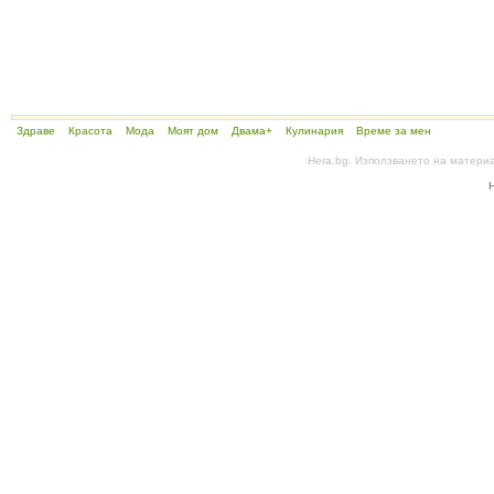
Здраве
Красота
Мода
Моят дом
Двама+
Кулинария
Време за мен
Hera.bg. Използването на матери