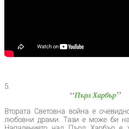
5.
“
”
Пърл Харбър
Втората Световна война е очевидн
любовни драми. Тази е може би на
Нападението над Пърл Харбър е 