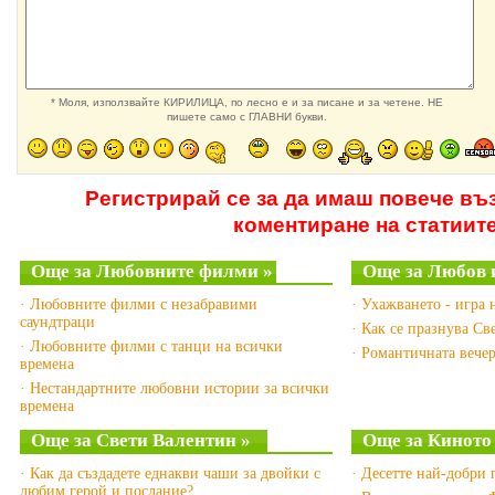
* Моля, използвайте КИРИЛИЦА, по лесно е и за писане и за четене. НЕ
пишете само с ГЛАВНИ букви.
Регистрирай се за да имаш повече въ
коментиране на статиит
Още за Любовните филми »
Още за Любов и
· Любовните филми с незабравими
· Ухажването - игра 
саундтраци
· Как се празнува Св
· Любовните филми с танци на всички
· Романтичната вечер
времена
· Нестандартните любовни истории за всички
времена
Още за Свети Валентин »
Още за Киното
· Как да създадете еднакви чаши за двойки с
· Десетте най-добри
любим герой и послание?