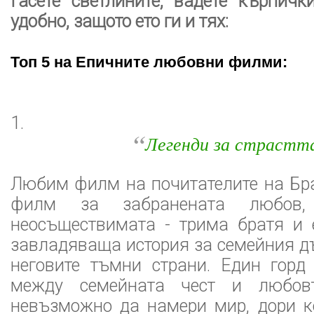
Гасете светлините, вадете кърпички
удобно, защото ето ги и тях:
Топ 5 на Епичните любовни филми:
1.
“
Легенди за страстт
Любим филм на почитателите на Бр
филм за забранената любов, 
неосъществимата - трима братя и 
завладяваща история за семейния дъ
неговите тъмни страни. Един горд
между семейната чест и любов
невъзможно да намери мир, дори к