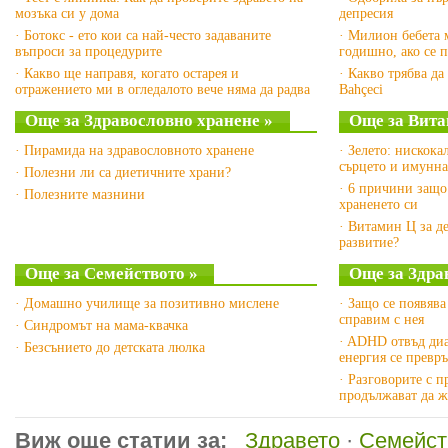
мозъка си у дома
депресия
· Ботокс - ето кои са най-често задаваните
· Милион бебета 
въпроси за процедурите
годишно, ако се 
· Какво ще направя, когато остарея и
· Какво трябва да
отражението ми в огледалото вече няма да радва
Bahçeci
Още за Здравословно хранене »
Още за Вита
· Пирамида на здравословното хранене
· Зелето: нискока
сърцето и имунна
· Полезни ли са диетичните храни?
· 6 причини защо
· Полезните мазнини
храненето си
· Витамин Ц за де
развитие?
Още за Семейството »
Още за Здра
· Домашно училище за позитивно мислене
· Защо се появява
справим с нея
· Синдромът на мама-квачка
· ADHD отвъд диа
· Безсънието до детската люлка
енергия се превр
· Разговорите с 
продължават да ж
Виж още статии за:
Здравето
·
Семейст