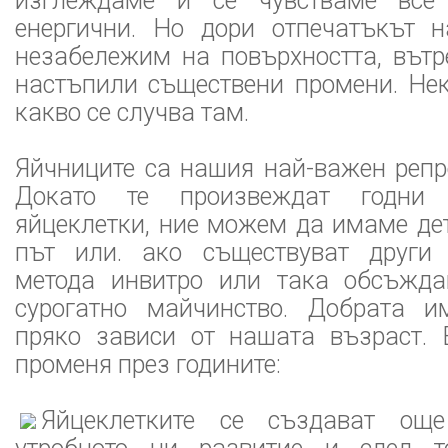
изглеждаме и се чувстваме все
енергични. Но дори отпечатъкът 
незабележим на повърхността, вътр
настъпили съществени промени. Не
какво се случва там.
Яйчниците са нашия най-важен репр
Докато те произвеждат годни
яйцеклетки, ние можем да имаме дет
път или. ако съществуват други 
метода инвитро или така обсъжда
сурогатно майчинство. Добрата и
пряко зависи от нашата възраст. 
променя през годините:
Яйцеклетките се създават ощ