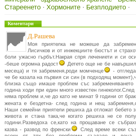
Стареенето
·
Хормоните
·
Безплодието
·
Коментари
Д.Рашева
Моя приятелка не можеше да забремен
Лисичков и от инжекциите бюстът и страхо
боли ужасно гърбът.Накрая спря лечениети и си ос
-беше огромна радост
Детето още не бе навършило
месеца) и тя забременя,роди момченце
- отгледа
че бе казала на първия си син (в подходящ момент),
близка също имаше проблем със забременяването и
година ходи при един много известен гинеколог.След 
няма проблем и,че до като не минат 9 години от брак
жената е бездетна- след година и нещ забременя,
Наши семейни приятели решиха да отложат бебето за
живота и стана така,че когато решиха не се пол
години.Разведоха се,като на прощаване се събрах
казва - развод по френски
След време всеки съз
всеки от тях без проблеми създаде и деца