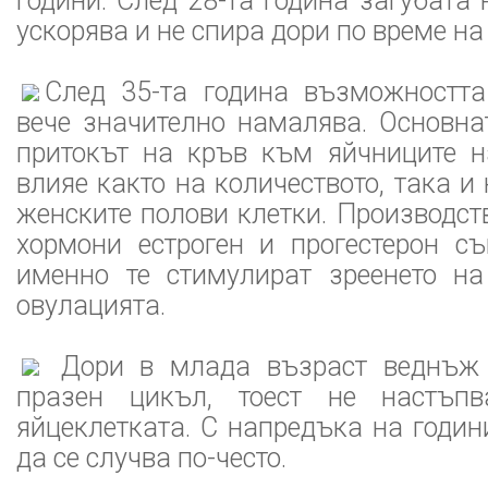
години. След 28-та година загубата 
ускорява и не спира дори по време на
След 35-та година възможностт
вече значително намалява. Основна
притокът на кръв към яйчниците н
влияе както на количеството, така и
женските полови клетки. Производст
хормони естроген и прогестерон с
именно те стимулират зреенето на
овулацията.
Дори в млада възраст веднъж
празен цикъл, тоест не настъп
яйцеклетката. С напредъка на годин
да се случва по-често.