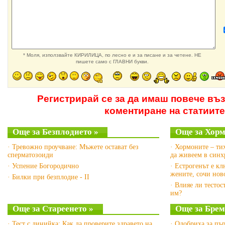
* Моля, използвайте КИРИЛИЦА, по лесно е и за писане и за четене. НЕ
пишете само с ГЛАВНИ букви.
Регистрирай се за да имаш повече въ
коментиране на статиите
Още за Безплодието »
Още за Хорм
· Тревожно проучване: Мъжете остават без
· Хормоните – ти
сперматозоиди
да живеем в синх
· Успение Богородично
· Естрогенът е к
жените, сочи нов
· Билки при безплодие - II
· Влияе ли тесто
им?
Още за Стареенето »
Още за Брем
· Тест с линийка: Как да проверите здравето на
· Одобриха за пъ