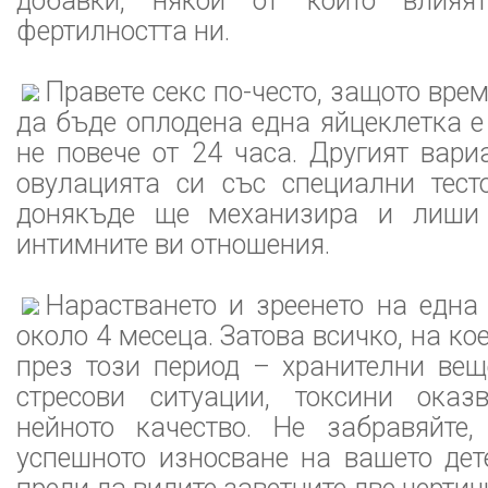
добавки, някои от които влияя
фертилността ни.
Правете секс по-често, защото вре
да бъде оплодена една яйцеклетка е
не повече от 24 часа. Другият вари
овулацията си със специални тесто
донякъде ще механизира и лиши 
интимните ви отношения.
Нарастването и зреенето на една
около 4 месеца. Затова всичко, на к
през този период – хранителни вещ
стресови ситуации, токсини оказ
нейното качество. Не забравяйте
успешното износване на вашето дет