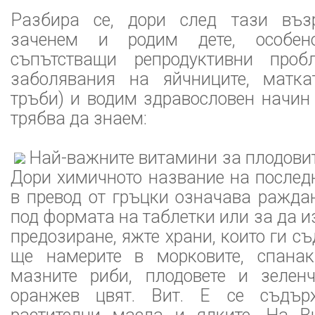
Разбира се, дори след тази въ
заченем и родим дете, особе
съпътстващи репродуктивни проб
заболявания на яйчниците, матка
тръби) и водим здравословен начин
трябва да знаем:
Най-важните витамини за плодовито
Дори химичното название на послед
в превод от гръцки означава ражда
под формата на таблетки или за да и
предозиране, яжте храни, които ги с
ще намерите в морковите, спанак
мазните риби, плодовете и зелен
оранжев цвят. Вит. Е се съдър