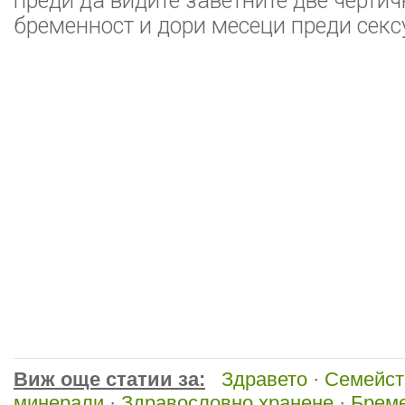
преди да видите заветните две чертич
бременност и дори месеци преди секс
Виж още статии за:
Здравето
·
Семейст
минерали
·
Здравословно хранене
·
Бреме