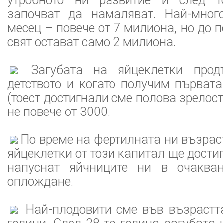
утробното ни развитие и след т
започват да намаляват. Най-мног
месец – повече от 7 милиона, но до 
свят остават само 2 милиона.
Загубата на яйцеклетки прод
детството и когато получим първат
(тоест достигнали сме полова зрелост
не повече от 3000.
По време на фертилната ни възрас
яйцеклетки от този капитал ще дости
напуснат яйчниците ни в очакван
оплождане.
Най-плодовити сме във възрастт