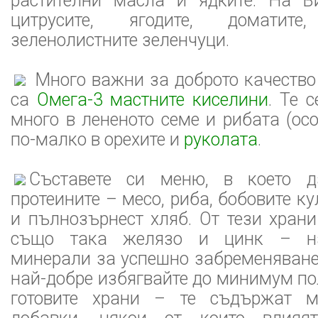
растителни масла и ядките. На В
цитрусите, ягодите, домати
зеленолистните зеленчуци.
Много важни за доброто качество
са
Омега-3 мастните киселини
. Те 
много в лененото семе и рибата (ос
по-малко в орехите и
руколата
.
Съставете си меню, в което д
протеините – месо, риба, бобовите ку
и пълнозърнест хляб. От тези хран
също така желязо и цинк – най
минерали за успешно забременяване
най-добре избягвайте до минимум п
готовите храни – те съдържат м