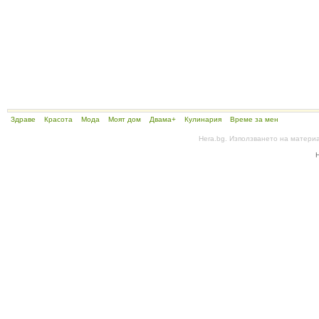
Здраве
Красота
Мода
Моят дом
Двама+
Кулинария
Време за мен
Hera.bg. Използването на матери