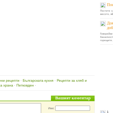
Пос
Постите с
месото, яй
Дом
доб
Говорей
банално
горещите..
ени рецепти
·
Българската кухня
·
Рецепти за хляб и
а храна
·
Петковден
·
Вашият коментар
Име:
1