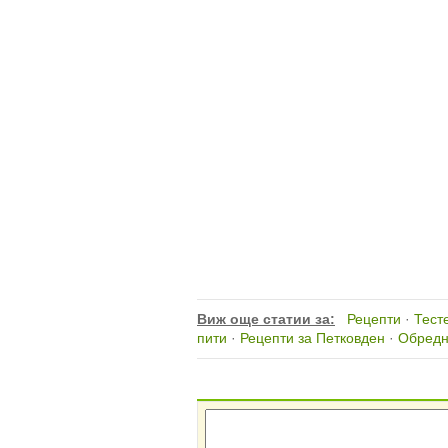
Виж още статии за:
Рецепти
·
Тест
пити
·
Рецепти за Петковден
·
Обредн