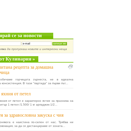
ирай се за новости
няма да пропускаш новите и интересни неща
от Кулинария »
итана рецепта за домашна
чица
обичаме горчицата зърнеста, не в идеална
консистенция. В тази "партида" за първи път...
 яхния от петел
яхния от петел е характерно ястие за празника на
тър 1 петел /1.500/ 1 кг арпаджик 1/2...
я за здравословна закуска с чия
онякога е наистина по-силен от нас. Трябва ни
овокация, за да се дистанцираме от зоната...