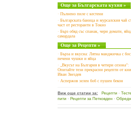
Още за Българската кухня »
· Пълнено пиле с кестени
· Българската баница и мурсалския чай с
част от ресторанти в Токио
· Бърз обяд със спанак, чери домати, яйц
самардала
Още за Рецепти »
· Бърза и вкусна: Лятна манджичка с бос
печени чушки и яйца
· „Вкусът на България в четири сезона“:
Опитайте тези прекрасни рецепти от кни
Иван Звездев
· Аспержов зелен боб с пушен бекон
Виж още статии за:
Рецепти
·
Тест
пити
·
Рецепти за Петковден
·
Обредн