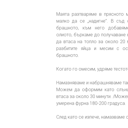
Маята разтваряме в прясното 
малко да се „надигне”. В съд
брашното, към него добавяме
олиото, бъркаме до получаване 
да втаса на топло за около 20 
разбитите яйца и месим с ос
брашното.
Когато го омесим, удряме тестот
Намазняваме и набрашняваме тав
Можем да оформим като слънц
втаса за около 30 минути. /Може
умерена фурна 180-200 градуса.
След като се изпече, намазваме 