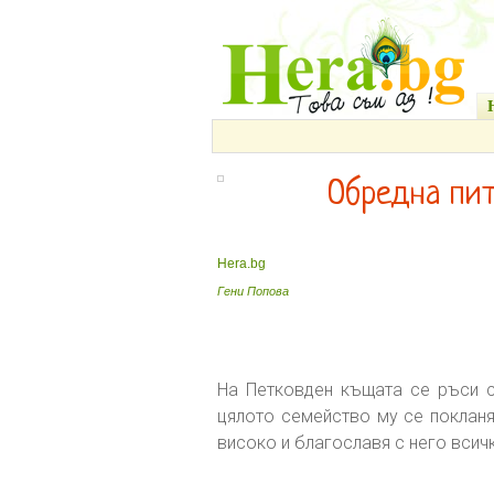
Обредна пит
Hera.bg
Гени Попова
На Петковден къщата се ръси с
цялото семейство му се покланя
високо и благославя с него всичк