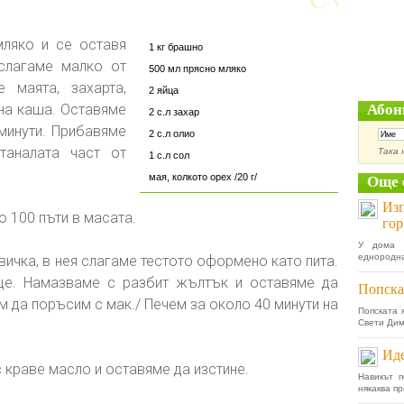
мляко и се оставя
1 кг брашно
 слагаме малко от
500 мл прясно мляко
 маята, захарта,
2 яйца
на каша. Оставяме
Абон
2 с.л захар
минути. Прибавяме
2 с.л олио
таналата част от
Така 
1 с.л сол
мая, колкото орех /20 г/
Още 
Изп
о 100 пъти в масата.
гор
У дома 
еднородна 
ичка, в нея слагаме тестото оформено като пита.
е. Намазваме с разбит жълтък и оставяме да
Попска
м да поръсим с мак./ Печем за около 40 минути на
Попската 
Свети Дими
Иде
с краве масло и оставяме да изстине.
Навикът п
някаква пр