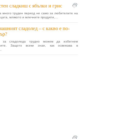
тен сладкиш с ябълки и грис
а много труден период не само за любителите на
цата, млякото и млечните продукти,...
ашният сладолед – с какво е по-
ър?
ки за сладоледа трудно можем да избегнем
стите. Защото всеки знае, как освежава в
.