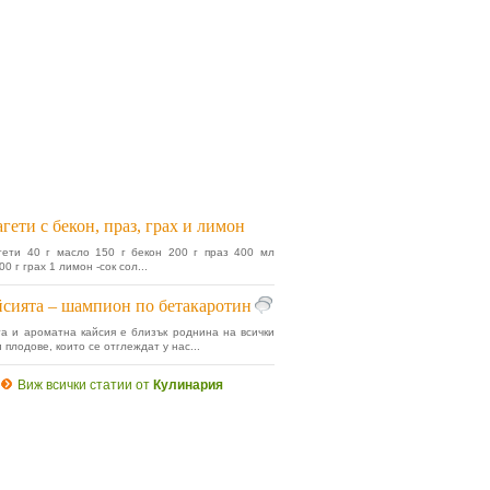
гети с бекон, праз, грах и лимон
гети 40 г масло 150 г бекон 200 г праз 400 мл
0 г грах 1 лимон -сок сол...
сията – шампион по бетакаротин
а и ароматна кайсия е близък роднина на всички
 плодове, които се отглеждат у нас...
Виж всички статии от
Кулинария