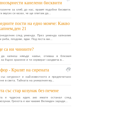
нозърнести канелени бисквити
газинче за хляб, до нас, правят подобни бисквити.
 вкусих си казах, че ще опитам да...
едните пости на едно момче: Какво
хапнем,ден 21
онеделник след уикенда. През уикенда хапнахме
и риба, плодове, ядки. Под поста ми...
е са ни чиниите?
да хапнеш някъде навън, отиваш в близкия
 за бързо хранене и ти сервират сандвича в...
фор - Кралят на сирената
със сигурност е най-известното и предпочитано
не в света. Тайната на уникалния му...
та със стар козунак без печене
та е чудесна идея, ако имате останал след
озунак. Грехота е как чакаме Великден заради...