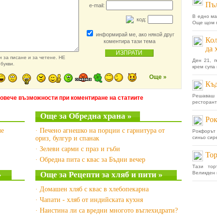
Пъл
e-mail:
В едно ма
код:
Още щом ги
информирай ме, ако някой друг
Кол
коментира тази тема
да 
 за писане и за четене. НЕ
Ден 21, п
букви.
крем супа 
Още »
Къд
Решаваш 
повече възможности при коментиране на статиите
ресторант
Още за Обредна храна »
Рок
че
· Печено агнешко на порции с гарнитура от
Рокфорът 
ориз, булгур и спанак
синьо сире
· Зелеви сарми с праз и гъби
Тор
· Обредна пита с квас за Бъдни вечер
Тази тор
»
Още за Рецепти за хляб и пити »
Великден к
· Домашен хляб с квас в хлебопекарна
· Чапати - хляб от индийската кухня
· Наистина ли са вредни многото въглехидрати?