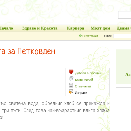
Начало
Здраве и Красота
Кариера
Моят дом
Двама
Регистрация
e-mail:
а за Петковден
Добави в любими
Ав
Коментирай
Отпечатай
Изпрати
ъс светена вода, обредния хляб се прекажда и
 три пъти. След това най-възрастния вдига хляба
и.