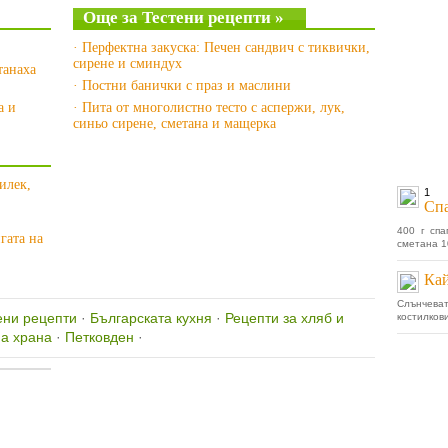
Още за Тестени рецепти »
· Перфектна закуска: Печен сандвич с тиквички,
сирене и сминдух
танаха
· Постни банички с праз и маслини
а и
· Пита от многолистно тесто с аспержи, лук,
синьо сирене, сметана и мащерка
илек,
1
Спа
400 г спа
гата на
сметана 10
Кай
Слънчеват
ени рецепти
·
Българската кухня
·
Рецепти за хляб и
костилкови
а храна
·
Петковден
·