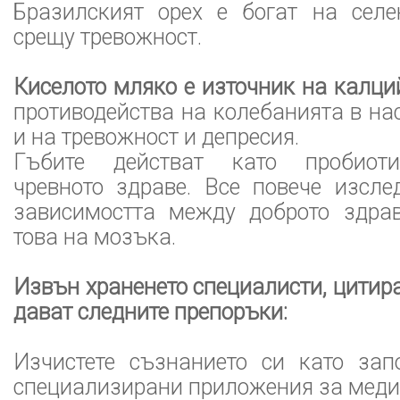
Бразилският орех е богат на селе
срещу тревожност.
Киселото мляко е източник на калци
противодейства на колебанията в нас
и на тревожност и депресия.
Гъбите действат като пробиоти
чревното здраве. Все повече изсле
зависимостта между доброто здра
това на мозъка.
Извън храненето специалисти, цитира
дават следните препоръки:
Изчистете съзнанието си като зап
специализирани приложения за меди