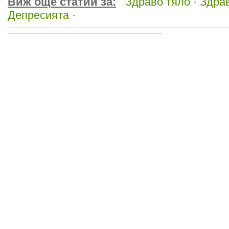
Виж още статии за:
Здраво тяло
·
Здра
Депресията
·