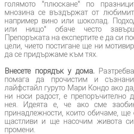
голямото "плюскане" по празници
мнозина се въздържат от любимит
например вино или шоколад. Подход
или нищо" обаче често завър
Препоръката на експертите е да си п
цели, чието постигане ще ни мотив
да се придържаме към тях.
Внесете порядък у дома.
Разтребва
помага да прочистим и съзнани
лайфстайл гуруто Мари Кондо ако да
ни носи радост, е препоръчително 
нея. Идеята е, че ако сме заоби
принадлежности, които обичаме, ще 
щастливи и ще насочим живота си
промени.