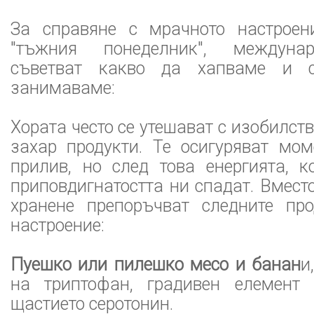
За справяне с мрачното настроен
"тъжния понеделник", междунар
съветват какво да хапваме и 
занимаваме:
Хората често се утешават с изобилст
захар продукти. Те осигуряват мом
прилив, но след това енергията, к
приповдигнатостта ни спадат. Вместо
хранене препоръчват следните пр
настроение:
Пуешко или пилешко месо и банан
и
на триптофан, градивен елемент
щастието серотонин.