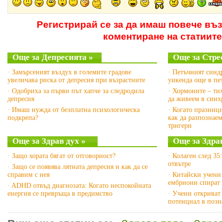
Регистрирай се за да имаш повече въ
коментиране на статиите
Още за Депресията »
Още за Стре
· Замърсеният въздух в големите градове
· Петъчният синд
увеличава риска от депресия при възрастните
уикенда още в пе
· Одобриха за първи път хапче за следродила
· Хормоните – ти
депресия
да живеем в синх
· Имаш нужда от безплатна психологическа
· Когато празници
подкрепа?
как да разпознае
тригери
Още за Здрав дух »
Още за Здра
· Защо хората бягат от отговорност?
· Колаген след 35
отвътре
· Защо се появява лятната депресия и как да се
справим с нея
· Китайски учени
ембриони спират 
· ADHD отвъд диагнозата: Когато неспокойната
енергия се превръща в предимство
· Учени откриват
потенциал в позн