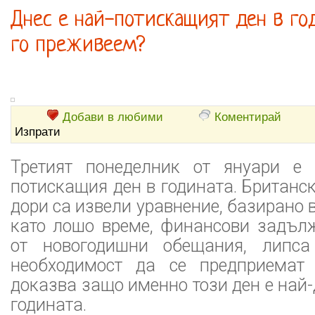
Днес е най-потискащият ден в го
го преживеем?
Добави в любими
Коментирай
Изпрати
Третият понеделник от януари е 
потискащия ден в годината. Британс
дори са извели уравнение, базирано 
като лошо време, финансови задълж
от новогодишни обещания, липса
необходимост да се предприемат 
доказва защо именно този ден е най
годината.