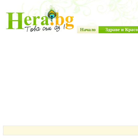
Начало
Здраве и Красо