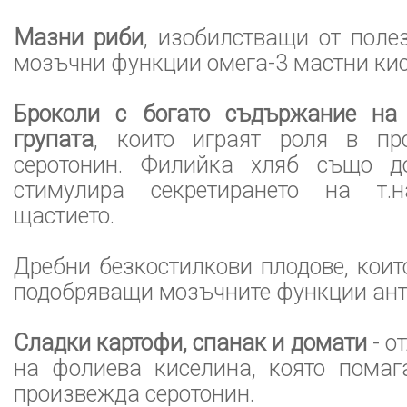
Мазни риби
, изобилстващи от поле
мозъчни функции омега-3 мастни кис
Броколи с богато съдържание на
групата
, които играят роля в про
серотонин. Филийка хляб също д
стимулира секретирането на т.
щастието.
Дребни безкостилкови плодове, коит
подобряващи мозъчните функции ант
Сладки картофи, спанак и домати
- о
на фолиева киселина, която пома
произвежда серотонин.