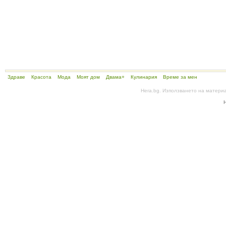
Здраве
Красота
Мода
Моят дом
Двама+
Кулинария
Време за мен
Hera.bg. Използването на матери