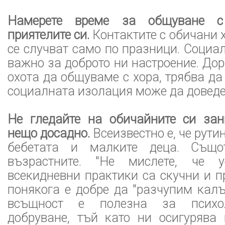
Намерете време за общуване с
приятелите си.
Контактите с обичани х
се случват само по празници. Социа
важно за доброто ни настроение. Дор
охота да общуваме с хора, трябва да
социалната изолация може да доведе
Не гледайте на обичайните си за
нещо досадно.
Всеизвестно е, че рути
бебетата и малките деца. Същ
възрастните. "Не мислете, че у
всекидневни практики са скучни и п
понякога е добре да "разчупим калъ
всъщност е полезна за психол
добруване, тъй като ни осигурява 