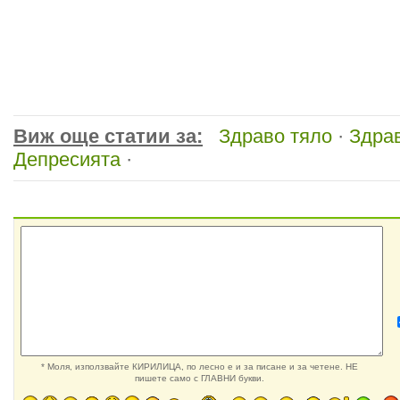
Виж още статии за:
Здраво тяло
·
Здра
Депресията
·
* Моля, използвайте КИРИЛИЦА, по лесно е и за писане и за четене. НЕ
пишете само с ГЛАВНИ букви.