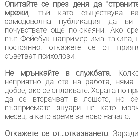
Опитайте се през деня да "странит
мрежи
, тъй като съществува ве
самодоволна публикация да ви
почувствате още по-окаяни. Ако ср
във Фейсбук например има такива, к
постоянно, откажете се от прият
съветват психолози.
Не мрънкайте в службата.
Колко
неприятно да сте на работа, няма 
добре, ако се оплаквате. Хората по п
да се вторачват в лошото, но се
възприемате януари не като мра
месец, а като време за ново начало.
Откажете се от...отказването
. Зарад