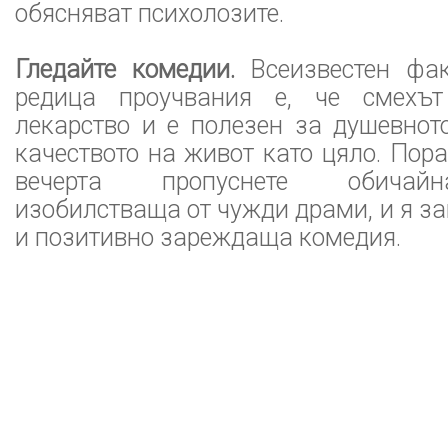
обясняват психолозите.
Гледайте комедии.
Всеизвестен фак
редица проучвания е, че смехът
лекарство и е полезен за душевнот
качеството на живот като цяло. Пор
вечерта пропуснете обичайн
изобилстваща от чужди драми, и я з
и позитивно зареждаща комедия.