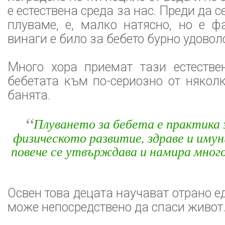
е естествена среда за нас. Преди да с
плуваме, е, малко натясно, но е ф
винаги е било за бебето бурно удовол
Много хора приемат тази естестве
бебетата към по-сериозно от някол
банята.
“
Плуването за бебета е практика 
физическото развитие, здраве и иму
повече се утвърждава и намира мног
Освен това децата научават отрано е
може непосредствено да спаси живот