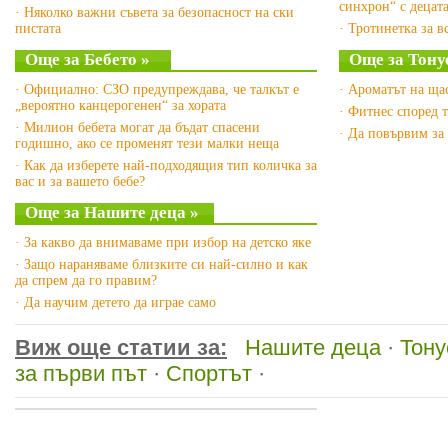
синхрон“ с децата
· Няколко важни съвета за безопасност на ски
пистата
· Тротинетка за в
Още за Бебето »
Още за Тону
· Официално: СЗО предупреждава, че талкът е
· Ароматът на ща
„вероятно канцерогенен“ за хората
· Фитнес според 
· Милион бебета могат да бъдат спасени
· Да повървим за
годишно, ако се променят тези малки неща
· Как да изберете най-подходящия тип количка за
вас и за вашето бебе?
Още за Нашите деца »
· За какво да внимаваме при избор на детско яке
· Защо нараняваме близките си най-силно и как
да спрем да го правим?
· Да научим детето да играе само
Виж още статии за:
Нашите деца
·
Тону
за първи път
·
Спортът
·