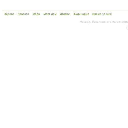
Здраве
Красота
Мода
Моят дом
Двама+
Кулинария
Време за мен
Hera.bg. Използването на матери