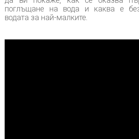
да ви покаже, как се оказва п
поглъщане на вода и каква е без
водата за най-малките.