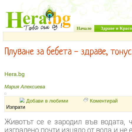
Начало
Здраве и Красо
Плуване за бебета - здраве, тону
Hera.bg
Мария Алексиева
Добави в любими
Коментирай
Изпрати
Животът се е зародил във водата, 
изградено почти изцяло от вода и не е