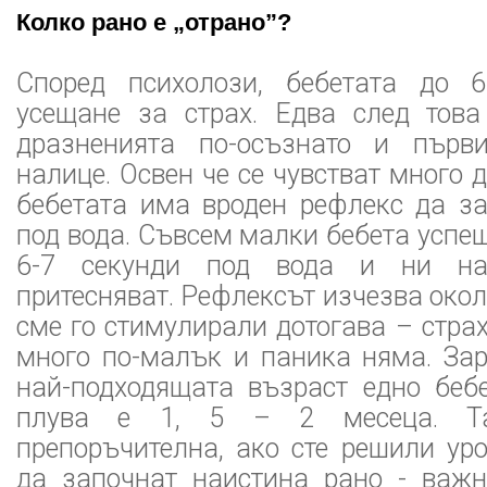
Колко рано е „отрано”?
Според психолози, бебетата до 
усещане за страх. Едва след това
дразненията по-осъзнато и първи
налице. Освен че се чувстват много 
бебетата има вроден рефлекс да з
под вода. Съвсем малки бебета успеш
6-7 секунди под вода и ни на
притесняват. Рефлексът изчезва окол
сме го стимулирали дотогава – страх
много по-малък и паника няма. Зар
най-подходящата възраст едно беб
плува е 1, 5 – 2 месеца. Т
препоръчителна, ако сте решили ур
да започнат наистина рано - важн