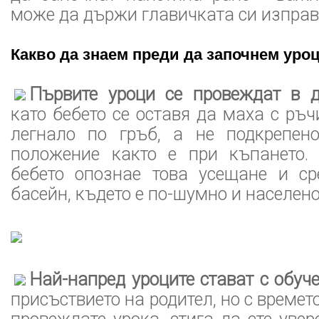
може да държи главичката си изпра
Какво да знаем преди да започнем уро
Първите уроци се провеждат в 
като бебето се оставя да маха с ръч
легнало по гръб, а не подкрепен
положение както е при къпането.
бебето опознае това усещане и ср
басейн, където е по-шумно и населено
Най-напред уроците стават с обуч
присъствието на родител, но с време