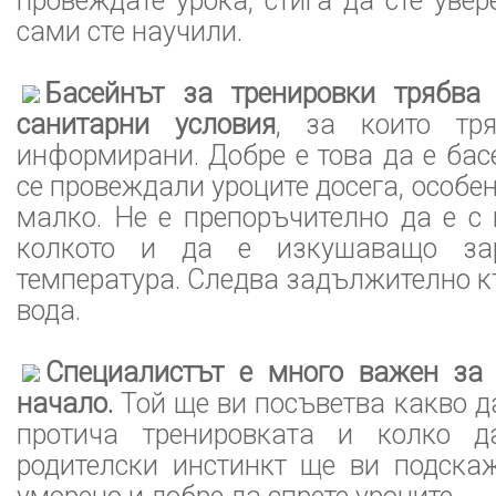
провеждате урока, стига да сте увер
сами сте научили.
Басейнът за тренировки трябва
санитарни условия
, за които тр
информирани. Добре е това да е басе
се провеждали уроците досега, особен
малко. Не е препоръчително да е с
колкото и да е изкушаващо зар
температура. Следва задължително 
вода.
Специалистът е много важен за
начало.
Той ще ви посъветва какво да
протича тренировката и колко д
родителски инстинкт ще ви подскаж