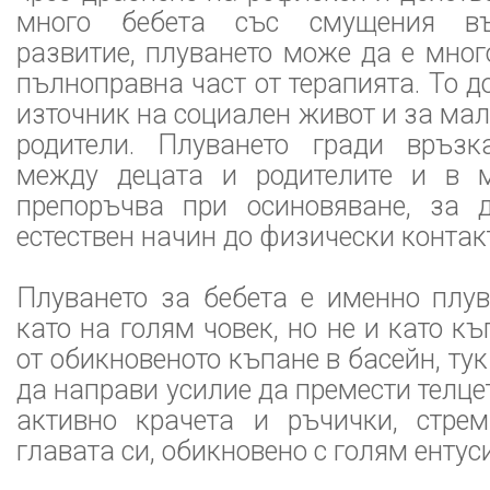
много бебета със смущения въ
развитие, плуването може да е мног
пълноправна част от терапията. То д
източник на социален живот и за мал
родители. Плуването гради връзк
между децата и родителите и в м
препоръчва при осиновяване, за 
естествен начин до физически контак
Плуването за бебета е именно плув
като на голям човек, но не и като к
от обикновеното къпане в басейн, тук
да направи усилие да премести телце
активно крачета и ръчички, стре
главата си, обикновено с голям ентус