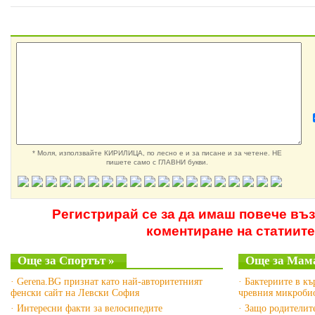
* Моля, използвайте КИРИЛИЦА, по лесно е и за писане и за четене. НЕ
пишете само с ГЛАВНИ букви.
Регистрирай се за да имаш повече въ
коментиране на статиите
Още за Спортът »
Още за Мама
· Gerena.BG признат като най-авторитетният
· Бактериите в къ
фенски сайт на Левски София
чревния микробио
· Интересни факти за велосипедите
· Защо родителите