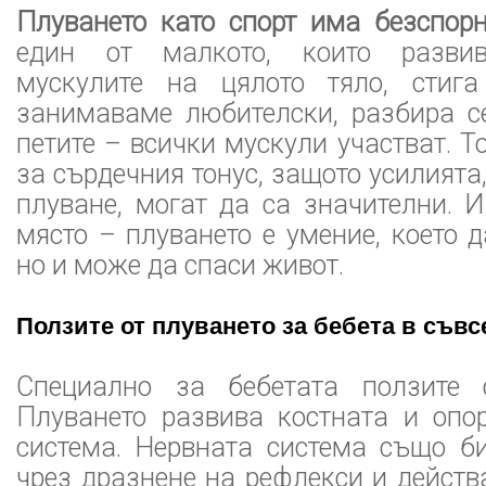
Плуването като спорт има безспор
един от малкото, които развив
мускулите на цялото тяло, стиг
занимаваме любителски, разбира се
петите – всички мускули участват. Т
за сърдечния тонус, защото усилията
плуване, могат да са значителни. 
място – плуването е умение, което д
но и може да спаси живот.
Ползите от плуването за бебета в съвс
Специално за бебетата ползите 
Плуването развива костната и опор
система. Нервната система също б
чрез дразнене на рефлекси и действ