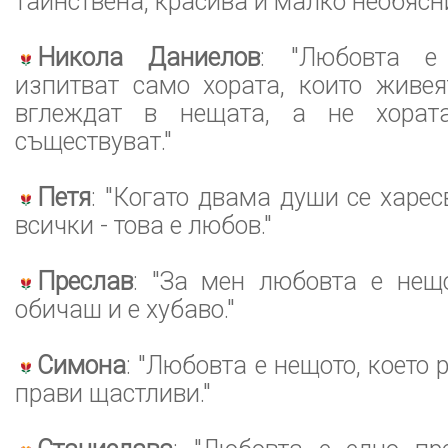
тайнствена, красива и малко необясн
Никола Даниелов
: "Любовта е 
изпитват само хората, които живея
вглеждат в нещата, а не хората
съществуват."
Петя
: "Когато двама души се харес
всички - това е любов."
Преслав
: "За мен любовта е нещо
обичаш и е хубаво."
Симона
: "Любовта е нещото, което 
прави щастливи."