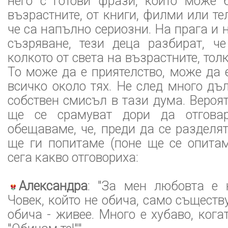
него с готови фрази, които може 
възрастните, от книги, филми или те
че са напълно сериозни. На прага и 
съзряване, тези деца разбират, че
колкото от света на възрастните, тол
То може да е приятелство, може да
всичко около тях. Не след много дъ
собствен смисъл в тази дума. Вероя
ще се срамуват дори да отгова
обещаваме, че, преди да се разделят
ще ги попитаме (поне ще се опитам
сега какво отговориха:
Александра
: "За мен любовта е 
Човек, който не обича, само съществу
обича - живее. Много е хубаво, кога