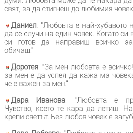
думи. Любовта може да те накара д
свят, за да стигнеш до любимия човек
Даниел
: "Любовта е най-хубавото 
да се случи на един човек. Когато си
си готов да направиш всичко за 
обичаш."
Доротея
: "За мен любовта е всичко
за мен е да успея да кажа ма човека
че е важен за мен."
Дара Иванова
: "Любовта е пр
Чувство, което те кара да летиш. На
крепи светът. Без любов човек е загуб