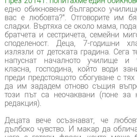
През 2014 г. попитахме един обикнов
едно обикновено българско училище
вас е любовта?". Отговорите им бя
сладки. Въртяха се около мама, пода
братчета и сестричета, семейни ми
споделеност. Деца, 7-годишни хл
излязли от детската градина. Сега т
напуснат началното училище и 
класна, господина, който води за
преди предстоящото сбогуване с тях
да им зададем отново същия въпро
този път са неочаквани (поне за
редакция).
Децата вече осъзнават, че любов
дълбоко чувство. И макар да облич