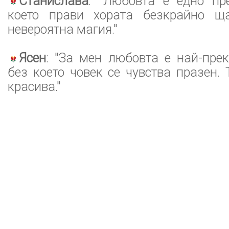
Станислава
: "Любовта е едно пре
което прави хората безкрайно ща
невероятна магия."
Ясен
: "За мен любовта е най-прек
без което човек се чувства празен.
красива."