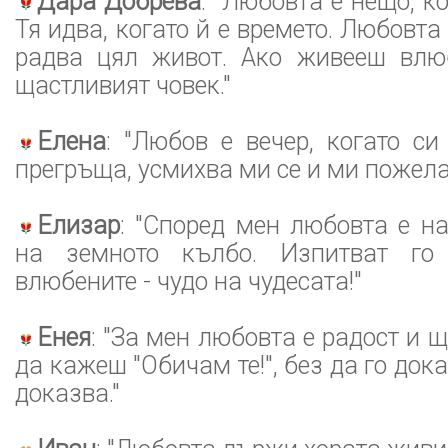
Дара Добрева
: "Любовта е нещо, ко
Тя идва, когато й е времето. Любовта 
радва цял живот. Ако живееш влю
щастливият човек."
Елена
: "Любов е вечер, когато с
прегръща, усмихва ми се и ми пожела
Елизар
: "Според мен любовта е н
на земното кълбо. Изпитват го
влюбените - чудо на чудесата!"
Енея
: "За мен любовта е радост и 
да кажеш "Обичам те!", без да го до
доказва."