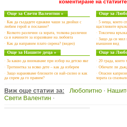
коментиране на статиите
Още за Свети Валентин »
Още за Любо
· Как да създадете еднакви чаши за двойки с
· 5 неща, които с
любим герой и послание?
щастливите връз
· Колкото различни са хората, толкова различни
· Токсична връзка
са и начините за изразяване на любовта
· Защо да си мил
· Как да направим плато сирена? (видео)
външния вид
Още за Нашите деца »
Още за Люб
· За какво да внимаваме при избор на детско яке
· 20 града, които 
· Тротинетка за всяко дете – как да изберем
· Обичате ли дъж
· Защо нараняваме близките си най-силно и как
· Опасни капризи
да спрем да го правим?
хората са спазвал
Виж още статии за:
Любопитно
·
Нашит
Свети Валентин
·