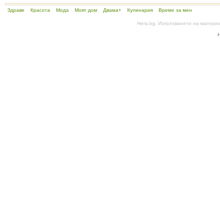
Здраве
Красота
Мода
Моят дом
Двама+
Кулинария
Време за мен
Hera.bg. Използването на матери