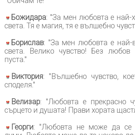
"Обичам те!""
Божидара
: "За мен любовта е най-
света. Тя е магия, тя е вълшебно чувст
Борислав
: "За мен любовта е най
света. Велико чувство! Без любов
пуста."
Виктория
: "Вълшебно чувство, ко
споделя."
Велизар
: "Любовта е прекрасно ч
сърцето и душата! Прави хората щаст
Георги
: "Любовта не може да се