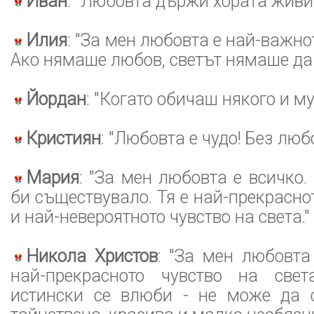
Иван
: "Любовта държи хората живи.
Илия
: "За мен любовта е най-важно
Ако нямаше любов, светът нямаше да
Йордан
: "Когато обичаш някого и му
Кристиян
: "Любовта е чудо! Без люб
Мария
: "За мен любовта е всичко.
би съществувало. Тя е най-прекрасно
и най-невероятното чувство на света."
Никола Христов
: "За мен любовта
най-прекрасното чувство на свет
истински се влюби - не може да 