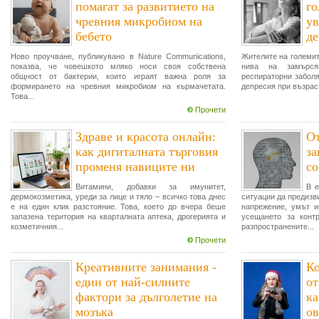
помагат за развитието на
го
чревния микробиом на
ув
бебето
де
Ново проучване, публикувано в Nature Communications,
Жителите на големит
показва, че човешкото мляко носи своя собствена
нива на замърся
общност от бактерии, които играят важна роля за
респираторни забол
формирането на чревния микробиом на кърмачетата.
депресия при възрас
Това...
Прочети
Здраве и красота онлайн:
От
как дигиталната търговия
за
променя навиците ни
со
Витамини, добавки за имунитет,
В е
дермокозметика, уреди за лице и тяло – всичко това днес
ситуации да предизв
е на един клик разстояние. Това, което до вчера беше
напрежение, умът и
запазена територия на кварталната аптека, дрогерията и
усещането за конт
козметичния...
разпространените...
Прочети
Креативните занимания -
Ко
един от най-силните
от
фактори за дълголетие на
ка
мозъка
ов