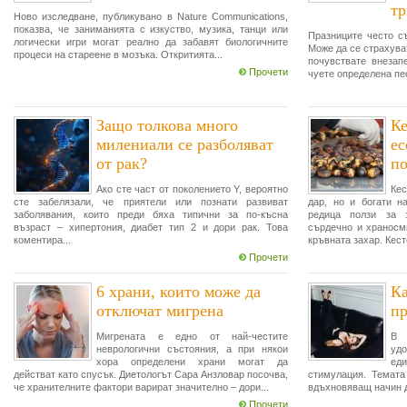
тр
Ново изследване, публикувано в Nature Communications,
показва, че заниманията с изкуство, музика, танци или
Празниците често с
логически игри могат реално да забавят биологичните
Може да се страхуват
процеси на стареене в мозъка. Откритията...
почувствате внезап
Прочети
чуете определена пес
Защо толкова много
Ке
милениали се разболяват
ес
от рак?
по
Ако сте част от поколението Y, вероятно
Ке
сте забелязали, че приятели или познати развиват
дар, но и богати н
заболявания, които преди бяха типични за по-късна
редица ползи за 
възраст – хипертония, диабет тип 2 и дори рак. Това
сърдечно и храносми
коментира...
кръвната захар. Кест
Прочети
6 храни, които може да
Ка
отключат мигрена
пр
Мигрената е едно от най-честите
В 
неврологични състояния, а при някои
удо
хора определени храни могат да
ед
действат като спусък. Диетологът Сара Анзловар посочва,
стимулация. Темата
че хранителните фактори варират значително – дори...
вдъхновяващ начин д
Прочети