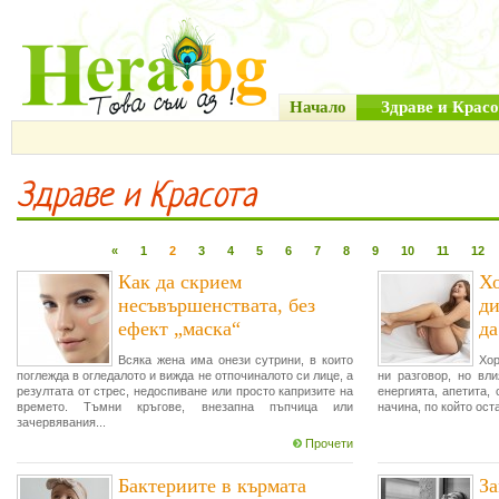
Начало
Здраве и Красо
Здраве и Красота
«
1
2
3
4
5
6
7
8
9
10
11
12
Как да скрием
Хо
несъвършенствата, без
ди
ефект „маска“
да
Всяка жена има онези сутрини, в които
Хо
поглежда в огледалото и вижда не отпочиналото си лице, а
ни разговор, но вл
резултата от стрес, недоспиване или просто капризите на
енергията, апетита, 
времето. Тъмни кръгове, внезапна пъпчица или
начина, по който оста
зачервявания...
Прочети
Бактериите в кърмата
За