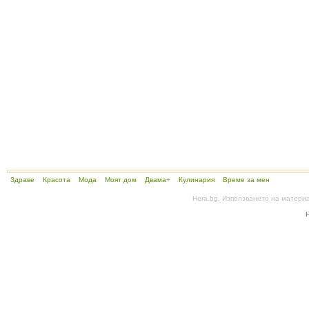
Здраве
Красота
Мода
Моят дом
Двама+
Кулинария
Време за мен
Hera.bg. Използването на матери