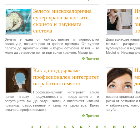
Зелето: нискокалорична
Ня
супер храна за костите,
ко
сърцето и имунната
ри
система
но
Зелето е една от най-достъпните и универсални
Дори една-две напит
зеленчуци, познато още от древни времена. От сурови
мозъка, разкрива
салати до ароматни супи и бързи сотирани ястия – то
публикувано в медиц
може да се включи почти във всяко хранене. Макар да...
Medicine. Изследване
Прочети
Как да поддържаме
Ни
професионален интегритет
мо
на работното място
ди
Професионалният интегритет влияе
Но
пряко върху продуктивността, представянето и
нива на кръвната за
репутацията ви. Да бъдеш човек с интегритет изисква
риска от развитие и
практика, самосъзнание и сила на характера. Какво
– заболяване, коет
означава професионален...
загуба...
Прочети
«
1
2
3
4
5
6
7
8
9
10
11
12