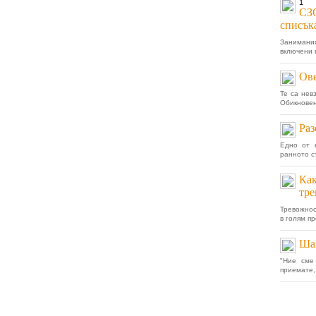
1
СЗО
списък
Занимани
включени в
Ове
Те са нев
Обикновен
Раз
Едно от 
ранното с
Как
тре
Тревожнос
в голям пр
Шам
"Ние сме
приемате,