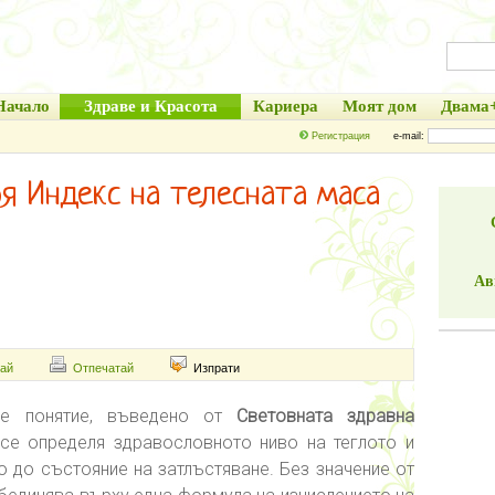
Начало
Здраве и Красота
Кариера
Моят дом
Двама
Регистрация
e-mail:
оя Индекс на телесната маса
Ав
ай
Отпечатай
Изпрати
 е понятие, въведено от
Световната здравна
е определя здравословното ниво на теглото и
о до състояние на затлъстяване. Без значение от