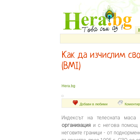
Как да изчислим св
(BMI)
Hera.bg
Добави в любими
Коментир
Индексът на телесната маса
организация
и с негова помощ с
неговите граници - от поднормен