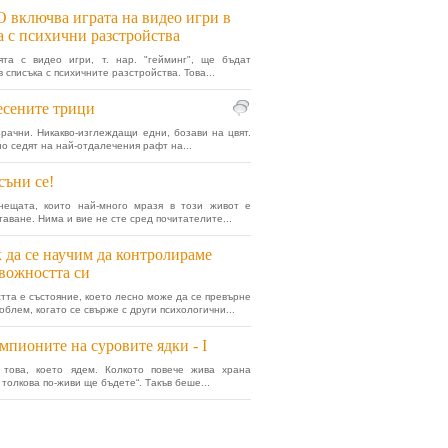
 включва играта на видео игри в
а с психични разстройства
ята с видео игри, т. нар. "гейминг", ще бъдат
 списъка с психичните разстройства. Това...
сените трици
зрачни. Никакво-изглеждащи едни, бозави на цвят.
о седят на най-отдалечения рафт на...
съни се!
нещата, които най-много мразя в този живот е
таване. Нима и вие не сте сред почитателите...
 да се научим да контролираме
вожността си
тта е състояние, което лесно може да се превърне
облем, когато се свърже с други психологични...
пионите на суровите ядки - I
 това, което ядем. Колкото повече жива храна
 толкова по-живи ще бъдете“. Такъв беше...