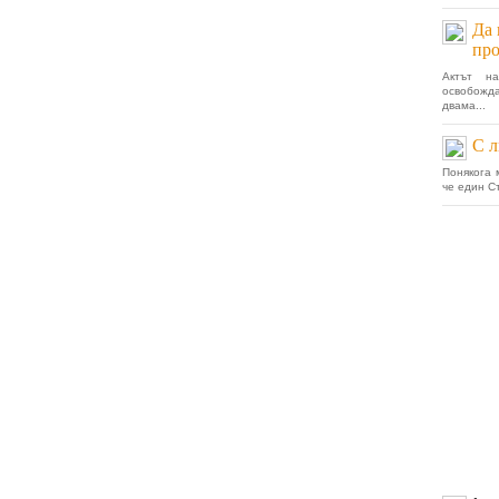
Да 
пр
Актът н
освобожд
двама...
С л
Понякога 
че един С