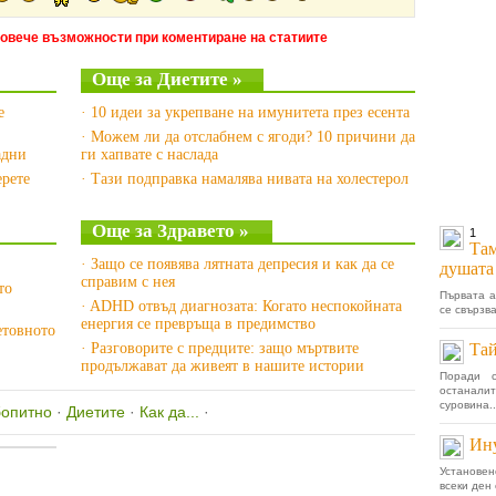
повече възможности при коментиране на статиите
Още за Диетите »
е
· 10 идеи за укрепване на имунитета през есента
· Можем ли да отслабнем с ягоди? 10 причини да
ладни
ги хапвате с наслада
ерете
· Тази подправка намалява нивата на холестерол
Още за Здравето »
1
Там
· Защо се появява лятната депресия и как да се
душата
справим с нея
то
Първата а
· ADHD отвъд диагнозата: Когато неспокойната
се свързва
енергия се превръща в предимство
етовното
· Разговорите с предците: защо мъртвите
Тай
продължават да живеят в нашите истории
Поради с
останал
суровина..
опитно
·
Диетите
·
Как да...
·
Ину
Установен
всеки ден