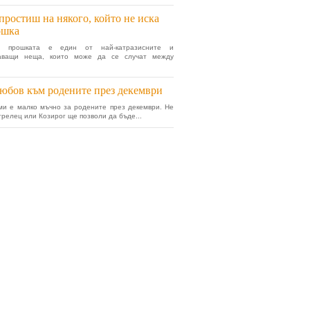
простиш на някого, който не иска
ошка
а прошката е един от най-катразисните и
аващи неща, които може да се случат между
юбов към родените през декември
ми е малко мъчно за родените през декември. Не
трелец или Козирог ще позволи да бъде...