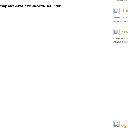
трябва да
еферентните стойности на BMI:
Пр
Какво е 
много раз
Рев
Отдавна 
става с ме
1
Жив