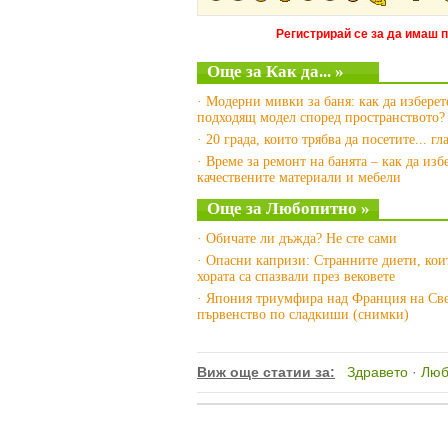
Регистрирай се за да имаш 
Още за Как да... »
· Модерни мивки за баня: как да изберет
подходящ модел според пространството?
· 20 града, които трябва да посетите... г
· Време за ремонт на банята – как да изб
качествените материали и мебели
Още за Любопитно »
· Обичате ли дъжда? Не сте сами
· Опасни капризи: Странните диети, кои
хората са спазвали през вековете
· Япония триумфира над Франция на Св
първенство по сладкиши (снимки)
Виж още статии за:
Здравето
·
Люб