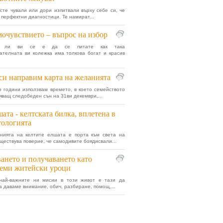
сте чували или дори изпитвали върху себе си, че
а перфектни диагностици. Те намират...
очувствието – въпрос на избор
ло ли ви се е да се питате как така
ателната ви колежка има толкова богат и красив
си направим карта на желанията
о години използвам времето, в което семейството
яващ следобеден сън на 31ви декември,...
ата - келтската билка, вплетена в
ологията
анията на келтите елшата е порта към света на
ществува поверие, че самодивите боядисвали...
ането и получаването като
еми житейски уроци
най-важните ни мисии в този живот е тази да
а даваме внимание, обич, разбиране, помощ,...