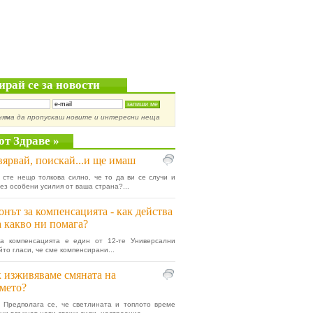
ирай се за новости
няма да пропускаш новите и интересни неща
от Здраве »
ярвай, поискай...и ще имаш
 сте нещо толкова силно, че то да ви се случи и
без особени усилия от ваша страна?...
онът за компенсацията - как действа
а какво ни помага?
за компенсацията е един от 12-те Универсални
йто гласи, че сме компенсирани...
 изживяваме смяната на
мето?
 Предполага се, че светлината и топлото време