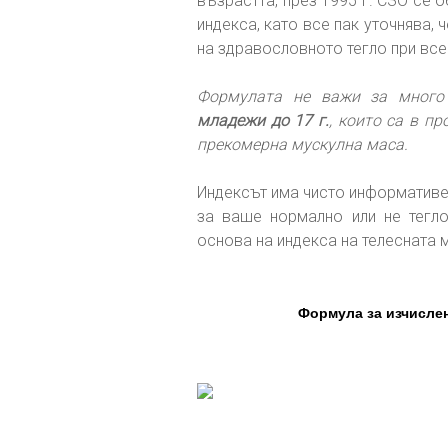
възрастта, през 1995 г. СЗО се 
индекса, като все пак уточнява,
на здравословното тегло при все
Формулата не важи за много 
младежи до 17 г.
, които са в пр
прекомерна мускулна маса.
Индексът има чисто информативен
за ваше нормално или не тегло
основа на индекса на телесната м
Формула за изчислен