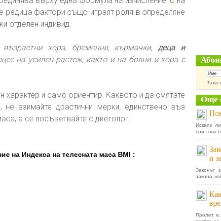
обединява върху една формула на изчислението на
 че редица фактори също играят роля в определяне
ки отделен индивид.
възрастни хора, бременни, кърмачки,
деца и
оцес на усилен растеж, както и на болни и хора с
Абон
Така 
 характер и само ориентир. Каквото и да смятате
Още 
, не взимайте драстични мерки, единствено въз
Пов
аса, а се посъветвайте с диетолог.
Искали ли
при това 
Зак
ие на Индекса на телесната маса BMI :
и з
Законът 
закона, ко
Как
вре
Пролет е.