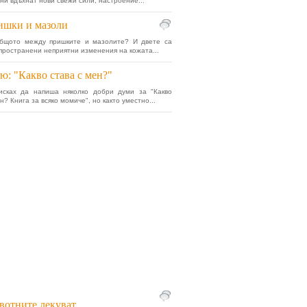
 ни вдъхнат нови свежи сили, настроение...
ишки и мазоли
общото между пришките и мазолите? И двете са
пространени неприятни изменения на кожата...
ю: "Какво става с мен?"
исках да напиша няколко добри думи за "Какво
н? Книга за всяко момиче", но както уместно...
отните лекуват