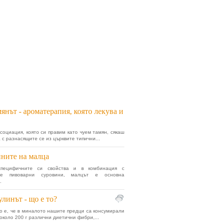
янът - ароматерапия, която лекува и
социация, която си правим като чуем тамян, сякаш
 с разнасящите се из църквите типични...
ните на малца
пецифичните си свойства и в комбинация с
ите пивоварни суровини, малцът е основна
.
линът - що е то?
о е, че в миналото нашите предци са консумирали
 около 200 г различни диетични фибри,...