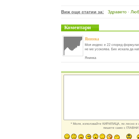
Виж още статии за:
Здравето
·
Люб
Коментари
Янинка
Моя индекс е 22 според формулат
не ме усокоява. Бих искала да наб
Янинка
* Моля, използвайте КИРИЛИЦА, по лесно е и
пишете само с ГЛАВНИ 