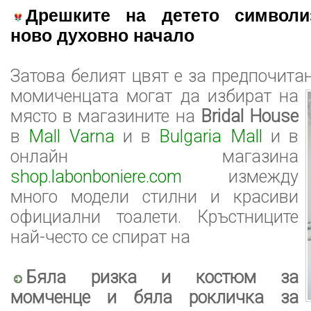
Дрешките на детето символи
ново духовно начало
Затова белият цвят е за предпочита
момиченцата могат да избират на
място в магазините на
Bridal House
в
Mall Varna
и в
Bulgaria Mall
и в
онлайн магазина
shop.labonboniere.com
измежду
много модели стилни и красиви
официални тоалети. Кръстниците
най-често се спират на
Бяла ризка и костюм за
момченце и бяла рокличка за