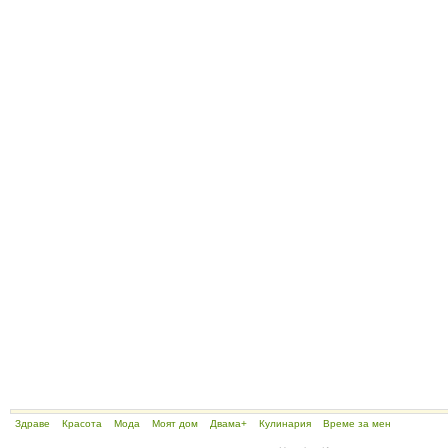
Здраве
Красота
Мода
Моят дом
Двама+
Кулинария
Време за мен