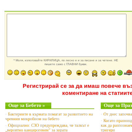
* Моля, използвайте КИРИЛИЦА, по лесно е и за писане и за четене. НЕ
пишете само с ГЛАВНИ букви.
Регистрирай се за да имаш повече въ
коментиране на статиит
Още за Бебето »
Още за Праз
· Бактериите в кърмата помагат за развитието на
· От днес започв
чревния микробиом на бебето
· Когато празниц
· Официално: СЗО предупреждава, че талкът е
как да разпознае
„вероятно канцерогенен“ за хората
тригери