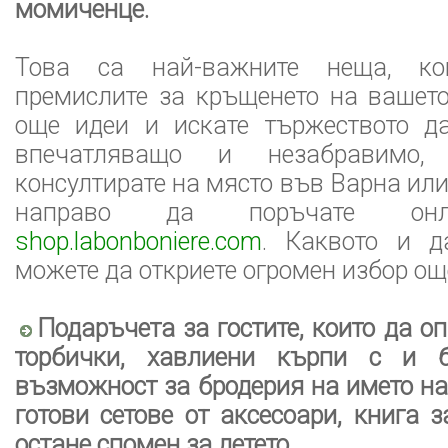
момиченце.
Това са най-важните неща, ко
премислите за кръщенето на вашето
още идеи и искате тържеството д
впечатляващо и незабравимо
консултирате на място във Варна или
направо да поръчате о
shop.labonboniere.com
. Каквото и д
можете да откриете огромен избор още
Подаръчета за гостите, които да о
торбички, хавлиени кърпи с и б
възможност за бродерия на името на 
готови сетове от аксесоари, книга з
остане спомен за детето.