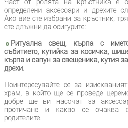
Част от ролята на кръстника е о
определени аксесоари и дрехите с
Ако вие сте избрани за кръстник, тря
сте длъжни да осигурите:
Ритуална свещ, кърпа с име
събитието, кутийка за косичка, шиш
кърпа и сапун за свещеника, кутия з
дрехи.
Поинтересувайте се за изисквания
храм, в който ще се проведе церем
добре ще ви насочат за аксесоа
протичане и какво се очаква 
родителите.