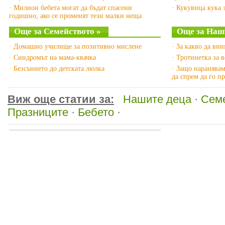
· Милион бебета могат да бъдат спасени
· Кукувица кука 
годишно, ако се променят тези малки неща
Още за Семейството »
Още за Наши
· Домашно училище за позитивно мислене
· За какво да вн
· Синдромът на мама-квачка
· Тротинетка за в
· Безсънието до детската люлка
· Защо наранявам
да спрем да го п
Виж още статии за:
Нашите деца
·
Сем
Празниците
·
Бебето
·