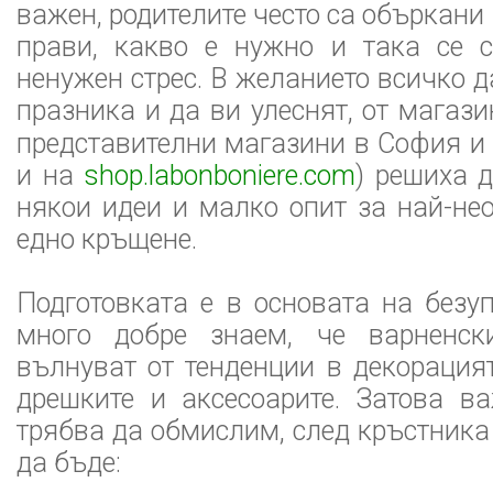
важен, родителите често са объркани 
прави, какво е нужно и така се 
ненужен стрес. В желанието всичко 
празника и да ви улеснят, от магаз
представителни магазини в София и 
и на
shop.labonboniere.com
) решиха д
някои идеи и малко опит за най-не
едно кръщене.
Подготовката е в основата на безу
много добре знаем, че варненск
вълнуват от тенденции в декорацият
дрешките и аксесоарите. Затова в
трябва да обмислим, след кръстника 
да бъде: