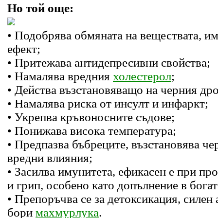
Но той още:
• Подобрява обмяната на веществата, и
ефект;
• Притежава антидепресивни свойства;
• Намалява вредния
холестерол
;
• Действа възстановяващо на черния дро
• Намалява риска от инсулт и инфаркт;
• Укрепва кръвоносните съдове;
• Понижава висока температура;
• Предпазва бъбреците, възстановява че
вредни влияния;
• Засилва имунитета, ефикасен е при пр
и грип, особено като допълнение в богат
• Препоръчва се за детоксикация, силен 
бори
махмурлука
.