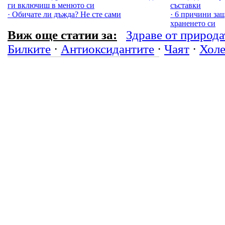
ги включиш в менюто си
съставки
· Обичате ли дъжда? Не сте сами
· 6 причини за
храненето си
Виж още статии за:
Здраве от природа
Билките
·
Антиоксидантите
·
Чаят
·
Холе