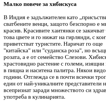
Малко повече за хибискуса
В Индия е задължителен като „присъств
сватбените венци, защото безспорно е м
красив. Красивите хаитянки се закичват
това цвете и го нижат на гирлянди, с кои
приветстват туристите. Наричат го още
"китайска" или "суданска роза", но всъ
розата, а е от семейство Слезови. Хибис
храстовидно растение с големи, изящни
в пищна и наситена палитра. Някои видо
години. Отглежда се в почти всички тро
един от най-уникалните представители н
всепризнат заради множеството си здра
употреба в кулинарията.