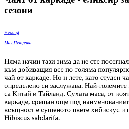
сезони
Hera.bg
Мая Петрова
Няма начин тази зима да не сте посегна
към добиващия все по-голяма популярн
чай от каркаде. Но и лете, като студен ч
определено си заслужава. Най-големите
са Китай и Тайланд. Сухата маса, от коя
каркаде, срещан още под наименованиет
всъщност е сушеното цвете хибискус и п
Hibiscus sabdarifa.