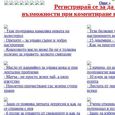
Още »
Регистрирай се за д
възможности при коментиране н
Още за Холестерола »
Още за Чаят »
· Тази подправка намалява нивата на
· Тези билкови
холестерол
настроението в
· Орехите – за здраво сърце и добро
· 15 декември 
настроение
· Как да приго
· Кокосовото масло може би не е толкова
полезно за здравето, колкото смятахме
Още за Антиоксидантите »
Още за Билките
· Масло от карамфил за здрава кожа и при
· 5 начина, по 
дентални проблеми
подпомогне ваш
· Матча - не просто зелен чай, а цяло
· 10 идеи за ук
изкуство
есента
· Пролетно прочистване със зелени супер
· Листата от див
храни
всеки
Още за Лятото »
Още за Здраве 
· Защо се появява лятната депресия и как да
· Учени открив
се справим с нея
потенциал в по
· 6 ползи за здравето от смокините и как да
· Защо да избер