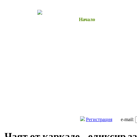
Начало
Здраве и Красо
Регистрация
e-mail:
Чаят от каркаде - еликсир з