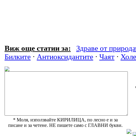
Виж още статии за:
Здраве от природа
Билките
·
Антиоксидантите
·
Чаят
·
Холе
* Моля, използвайте КИРИЛИЦА, по лесно е и за
писане и за четене. НЕ пишете само с ГЛАВНИ букви.