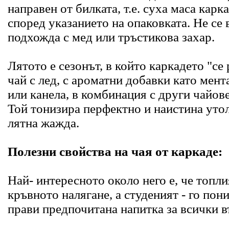
направен от билката, т.е. суха маса карк
според указанието на опаковката. Не се 
подхожда с мед или тръстикова захар.
Лятото е сезонът, в който каркадето "се 
чай с лед, с ароматни добавки като мен
или канела, в комбинация с други чайове
Той тонизира перфектно и наистина уто
лятна жажда.
Полезни свойства на чая от каркаде:
Най- интересното около него е, че топл
кръвното налягане, а студеният - го пон
прави предпочитана напитка за всички в