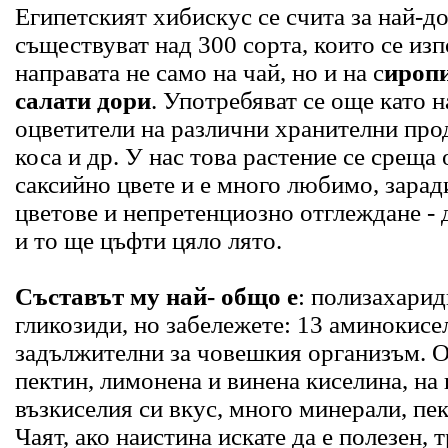
Египетският хибискус се счита за най-до
съществуват над 300 сорта, които се изп
направата не само на чай, но и на с
иропи
салати дори
. Употребяват се още като 
оцветители на различни хранителни прод
коса и др. У нас това растение се среща
саксийно цвете и е много любимо, зарад
цветове и непретенциозно отглеждане - 
и то ще цъфти цяло лято.
Съставът му най- общо е
: полизахарид
гликозиди, но забележете: 13 аминокисе
задължителни за човешкия организъм. О
пектин, лимонена и винена киселина, на
възкиселия си вкус, много минерали, пе
Чаят, ако наистина искате да е полезен, т