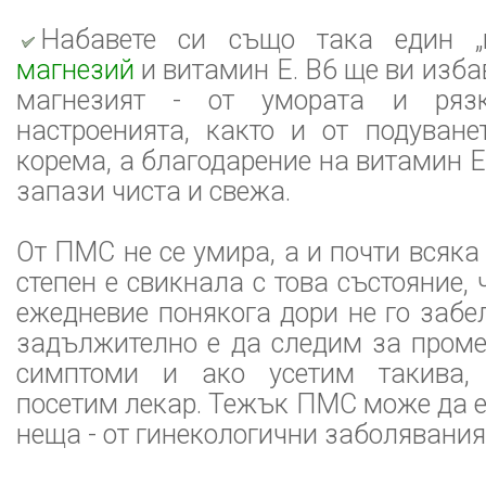
Набавете си също така един „к
магнезий
и витамин Е. B6 ще ви изба
магнезият - от умората и ряз
настроенията, както и от подуване
корема, а благодарение на витамин Е
запази чиста и свежа.
От ПМС не се умира, а и почти всяка
степен е свикнала с това състояние,
ежедневие понякога дори не го забел
задължително е да следим за проме
симптоми и ако усетим такива,
посетим лекар. Тежък ПМС може да е
неща - от гинекологични заболявания