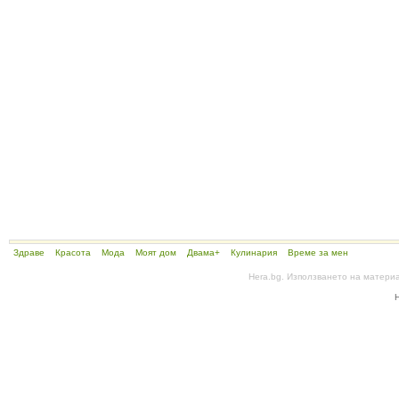
Здраве
Красота
Мода
Моят дом
Двама+
Кулинария
Време за мен
Hera.bg. Използването на матери