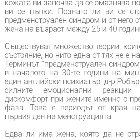
кожата ви започва да се омазнява по
ви се пъпки. Познато ли ви се ст
предменструален синдром и от него с
жена на възраст между 25 и 40 годин
Съществуват множество теории, коит
състояние, но нито една от тях не е 
Терминът “предменструален синдром
в началото на 30-те години на мин
един английски психиатър, д-р Робър
силните емоционални реакции
дискомфорт при жените именно с пр
фаза. Това е периодът от края н
първия ден на менструацията.
Едва ли има жена, която да не ст