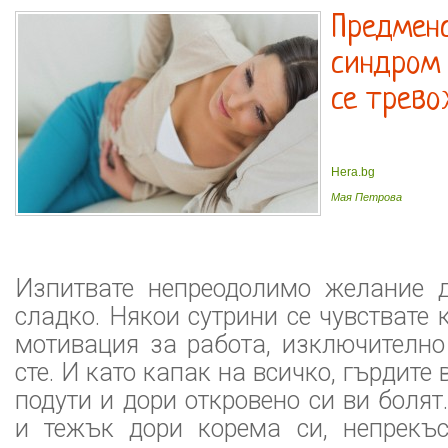
Предмен
синдром 
се трев
Hera.bg
Мая Петрова
Изпитвате непреодолимо желание 
сладко. Някои сутрини се чувствате 
мотивация за работа, изключително
сте. И като капак на всичко, гърдите 
подути и дори откровено си ви болят
и тежък дори корема си, непрекъс