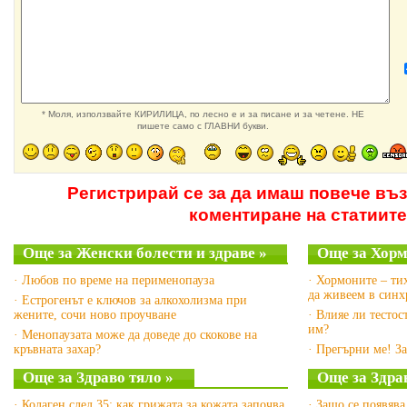
* Моля, използвайте КИРИЛИЦА, по лесно е и за писане и за четене. НЕ
пишете само с ГЛАВНИ букви.
Регистрирай се за да имаш повече въ
коментиране на статиите
Още за Женски болести и здраве »
Още за Хорм
· Любов по време на перименопауза
· Хормоните – ти
да живеем в синх
· Естрогенът е ключов за алкохолизма при
жените, сочи ново проучване
· Влияе ли тесто
им?
· Менопаузата може да доведе до скокове на
кръвната захар?
· Прегърни ме! З
Още за Здраво тяло »
Още за Здра
· Колаген след 35: как грижата за кожата започва
· Защо се появява