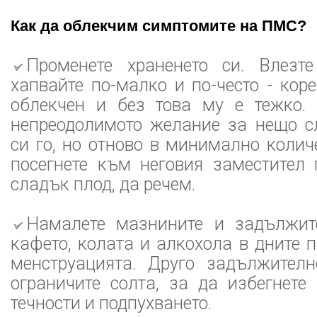
Как да облекчим симптомите на ПМС?
Променете храненето си. Влезт
хапвайте по-малко и по-често - кор
облекчен и без това му е тежко. 
непреодолимото желание за нещо сл
си го, но отново в минимално колич
посегнете към неговия заместител
сладък плод, да речем.
Намалете мазнините и задължит
кафето, колата и алкохола в дните 
менструацията. Друго задължител
ограничите солта, за да избегнете
течности и подпухването.