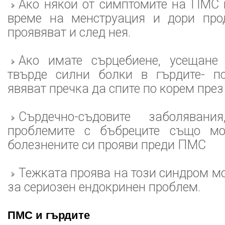
Ако някои от симптомите на ПМС 
време на менструация и дори про
проявяват и след нея.
Ако имате сърцебиене, усещане
твърде силни болки в гърдите- п
явяват пречка да спите по корем през 
Сърдечно-съдовите заболяван
проблемите с бъбреците също мо
болезнените си прояви преди ПМС
Тежката проява на този синдром мо
за сериозен ендокринен проблем.
ПМС и гърдите