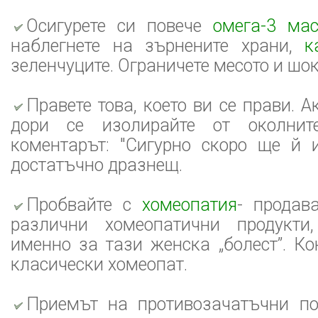
Осигурете си повече
омега-3 ма
наблегнете на зърнените храни,
к
зеленчуците. Ограничете месото и шо
Правете това, което ви се прави. А
дори се изолирайте от околнит
коментарът: "Сигурно скоро ще й 
достатъчно дразнещ.
Пробвайте с
хомеопатия
- продав
различни хомеопатични продукти,
именно за тази женска „болест”. Ко
класически хомеопат.
Приемът на противозачатъчни п