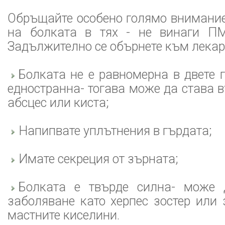
Обръщайте особено голямо внимание
на болката в тях - не винаги ПМ
Задължително се обърнете към лекар,
Болката не е равномерна в двете г
едностранна- тогава може да става в
абсцес или киста;
Напипвате уплътнения в гърдата;
Имате секреция от зърната;
Болката е твърде силна- може 
заболяване като херпес зостер или
мастните киселини.