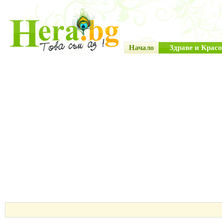
Начало
Здраве и Красо