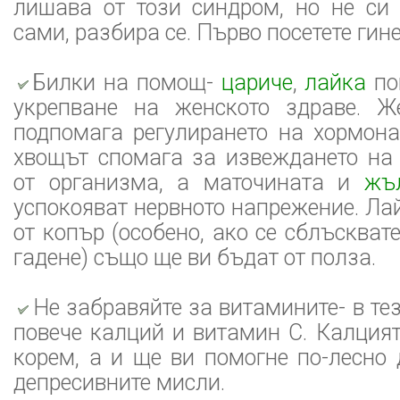
лишава от този синдром, но не си 
сами, разбира се. Първо посетете гине
Билки на помощ-
цариче
,
лайка
по
укрепване на женското здраве. 
подпомага регулирането на хормона
хвощът спомага за извеждането на
от организма, а маточината и
жъ
успокояват нервното напрежение. Ла
от копър (особено, ако се сблъскват
гадене) също ще ви бъдат от полза.
Не забравяйте за витамините- в те
повече калций и витамин C. Калцият
корем, а и ще ви помогне по-лесно 
депресивните мисли.