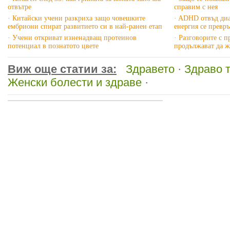
отвътре
справим с нея
· Китайски учени разкриха защо човешките
· ADHD отвъд диа
ембриони спират развитието си в най-ранен етап
енергия се превр
· Учени откриват изненадващ протеинов
· Разговорите с 
потенциал в познатото цвете
продължават да ж
Виж още статии за:
Здравето
·
Здраво 
Женски болести и здраве
·