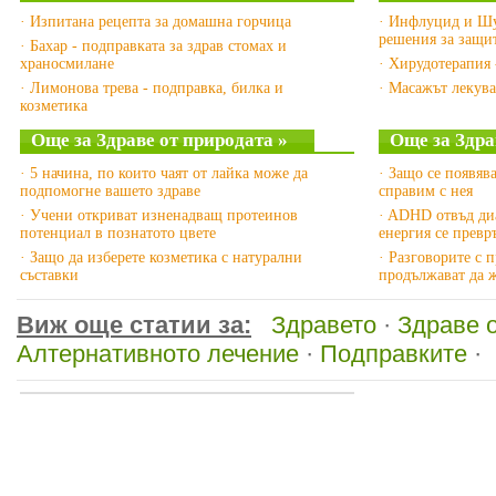
· Изпитана рецепта за домашна горчица
· Инфлуцид и Шу
решения за защит
· Бахар - подправката за здрав стомах и
храносмилане
· Хирудотерапия 
· Лимонова трева - подправка, билка и
· Масажът лекува
козметика
Още за Здраве от природата »
Още за Здра
· 5 начина, по които чаят от лайка може да
· Защо се появява
подпомогне вашето здраве
справим с нея
· Учени откриват изненадващ протеинов
· ADHD отвъд диа
потенциал в познатото цвете
енергия се превр
· Защо да изберете козметика с натурални
· Разговорите с 
съставки
продължават да 
Виж още статии за:
Здравето
·
Здраве 
Алтернативното лечение
·
Подправките
·