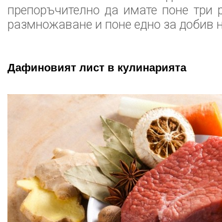
препоръчително да имате поне три р
размножаване и поне едно за добив 
Дафиновият лист в кулинарията