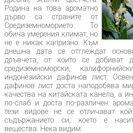
Родина на това ароматно
дърво са страните от
Средиземноморието. То
обича умерения климат, но
не е никак капризно. Към
днешна дата се отглеждат основ
дръвчета, от които се добиват 
средиземноморски, калифорнийс
индонезийски дафинов лист. Освен
дафинов лист доста наподобява ми
качества на китайската канела, а и
по-слаб и доста по-различен арома
тези видове не се отличават ко
съдържанието си, което е наси
вещества. Нека видим.