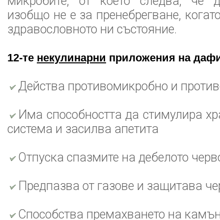
микробите, от което следва, че 
изобщо не е за пренебрегване, когат
здравословното ни състояние.
12-те
некулинарни
приложения на даф
Действа противомикробно и проти
Има способността да стимулира х
система и засилва апетита
Отпуска спазмите на дебелото черв
Предпазва от газове и защитава че
Способства премахването на камън