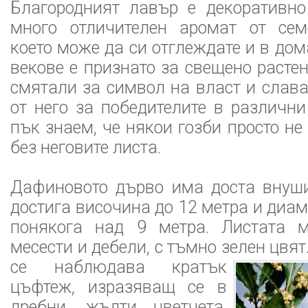
Благородният лавър е декоративно
много отличителен аромат от сем
което може да си отглеждате и в до
векове е признато за свещено расте
смятали за символ на власт и слава
от него за победителите в различни
пък знаем, че някои гозби просто не с
без неговите листа.
Дафиновото дърво има доста внуши
достига височина до 12 метра и диа
понякога над 9 метра. Листата м
месести и дебели, с тъмно зелен цвят
се наблюдава кратък
цъфтеж, изразяващ се в
дребни, жълти цветчета.