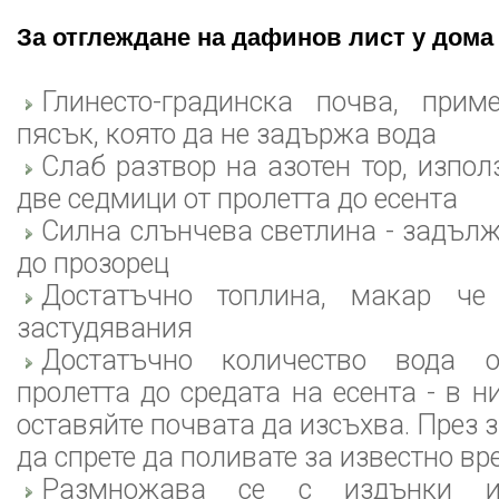
За отглеждане на дафинов лист у дома
Глинесто-градинска почва, при
пясък, която да не задържа вода
Слаб разтвор на азотен тор, изпол
две седмици от пролетта до есента
Силна слънчева светлина - задълж
до прозорец
Достатъчно топлина, макар ч
застудявания
Достатъчно количество вода 
пролетта до средата на есента - в 
оставяйте почвата да изсъхва. През
да спрете да поливате за известно вр
Размножава се с издънки 