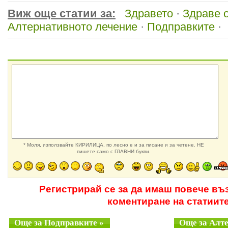
Виж още статии за:
Здравето
·
Здраве 
Алтернативното лечение
·
Подправките
·
* Моля, използвайте КИРИЛИЦА, по лесно е и за писане и за четене. НЕ
пишете само с ГЛАВНИ букви.
Регистрирай се за да имаш повече въ
коментиране на статиит
Още за Подправките »
Още за Алте