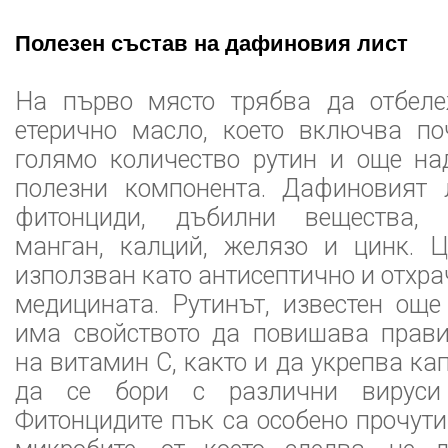
Полезен състав на дафиновия лист
На първо място трябва да отбел
етерично масло, което включва по
голямо количество рутин и още на
полезни компонента. Дафиновият 
фитонциди, дъбилни вещества, 
манган, калций, желязо и цинк. Ц
използван като антисептично и отхр
медицината. Рутинът, известен още
има свойството да повишава прави
на витамин C, както и да укрепва ка
да се бори с различни вируси
Фитонцидите пък са особено прочути