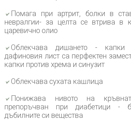
Помага при артрит, болки в ста
невралгии- за целта се втрива в 
царевично олио
Облекчава дишането - капки
дафиновия лист са перфектен замест
капки против хрема и синузит
Облекчава сухата кашлица
Понижава нивото на кръвн
препоръчван при диабетици - б
дъбилните си вещества