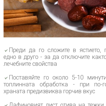
Преди да го сложите в ястието, 
едно в друго - за да отключите какт
лечебните свойства
Поставяйте го около 5-10 минут
топлинната обработка - при по-
храната предизвиква горчив вкус
Дафиновият лист отива на тежки 