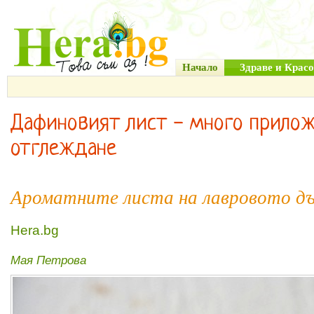
Начало
Здраве и Красо
Дафиновият лист - много прилож
отглеждане
Ароматните листа на лавровото д
Hera.bg
Мая Петрова