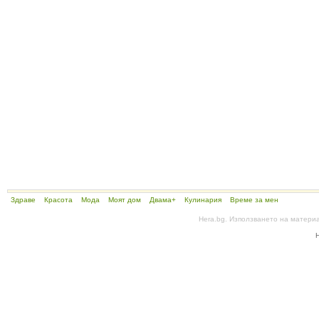
Здраве
Красота
Мода
Моят дом
Двама+
Кулинария
Време за мен
Hera.bg. Използването на матери