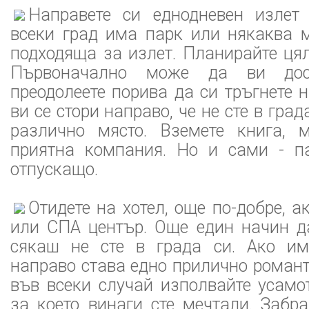
Направете си еднодневен излет
всеки град има парк или някаква м
подходяща за излет. Планирайте цял
Първоначално може да ви дос
преодолеете порива да си тръгнете н
ви се стори направо, че не сте в град
различно място. Вземете книга, 
приятна компания. Но и сами - п
отпускащо.
Отидете на хотел, още по-добре, а
или СПА център. Още един начин да
сякаш не сте в града си. Ако им
направо става едно прилично романт
във всеки случай изполвайте усамо
за което винаги сте мечтали. Забр