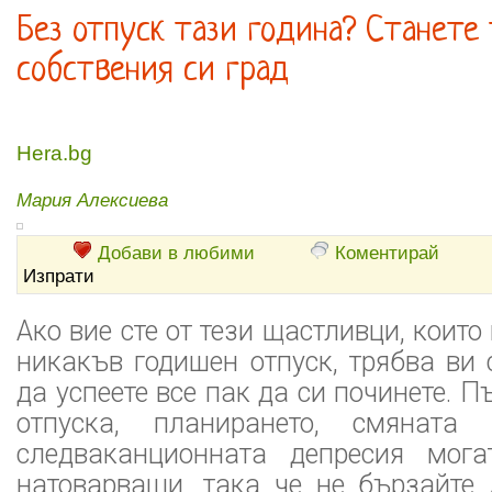
Без отпуск тази година? Станете
собствения си град
Hera.bg
Мария Алексиева
Добави в любими
Коментирай
Изпрати
Ако вие сте от тези щастливци, коит
никакъв годишен отпуск, трябва ви
да успеете все пак да си починете. 
отпуска, планирането, смянат
следваканционната депресия мог
натоварващи, така че не бързайте 