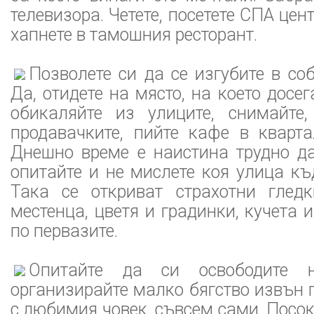
телевизора. Четете, посетете СПА цент
хапнете в тамошния ресторант.
Позволете си да се изгубите в соб
Да, отидете на място, на което досег
обикаляйте из улиците, снимайте,
продавачките, пийте кафе в кварта
Днешно време е наистина трудно да
опитайте и не мислете коя улица къ
Така се откриват страхотни глед
местенца, цветя и градинки, кучета 
по первазите.
Опитайте да си освободите 
организирайте малко бягство извън г
с любимия човек, съвсем сами. Посо