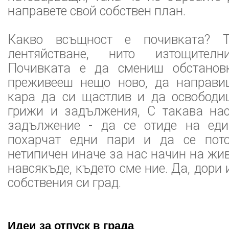
направете свой собствен план.
Какво всъщност е почивката? 
лентяйстване, нито изтощителн
Почивката е да смениш обстановк
преживееш нещо ново, да направиш
кара да си щастлив и да освободи
грижи и задължения, С такава нас
задължение - да се отиде на еди
похарчат едни пари и да се пот
нетипичен иначе за нас начин на жив
навсякъде, където сме ние. Да, дори
собствения си град.
Идеи за отпуск в града