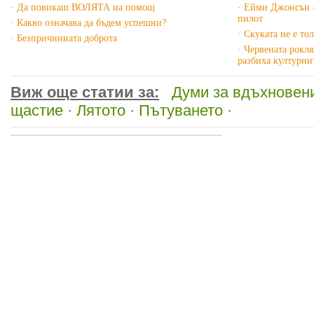
· Да повикаш ВОЛЯТА на помощ
· Ейми Джонсън -
пилот
· Какво означава да бъдем успешни?
· Скуката не е то
· Безпричинната доброта
· Червената рокл
разбиха културни
Виж още статии за:
Думи за вдъхновен
щастие
·
Лятото
·
Пътуването
·