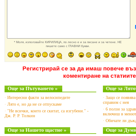
* Моля, използвайте КИРИЛИЦА, по лесно е и за писане и за четене. НЕ
пишете само с ГЛАВНИ букви.
Регистрирай се за да имаш повече въ
коментиране на статиите
Още за Пътуването »
Още за Лято
· Интересни факти за велосипедите
· Защо се появява
справим с нея
· Лято е, но да не се отпускаме
· 6 ползи за здра
· "Не всички, които се скитат, са изгубени." -
включиш в менют
Дж. Р. Р. Толкин
· Обичате ли дъж
Още за Нашето щастие »
Още за Думи