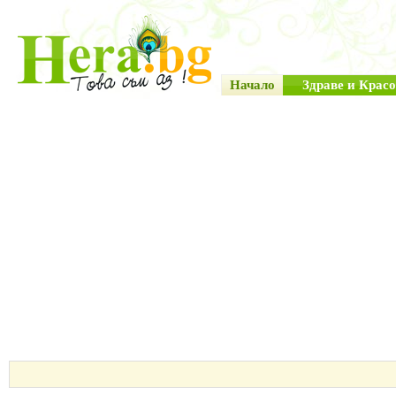
Начало
Здраве и Красо