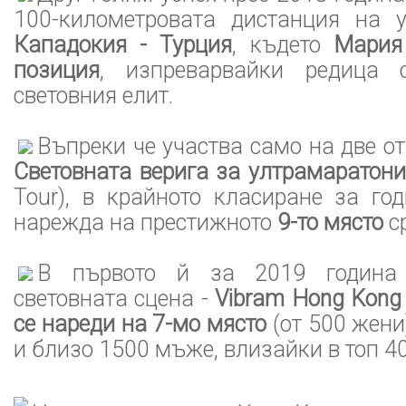
100-километровата дистанция на 
Кападокия - Турция
, където
Мария
позиция
, изпреварвайки редица с
световния елит.
Въпреки че участва само на две от
Световната верига за ултрамаратони
Tour), в крайното класиране за го
нарежда на престижното
9-то място
ср
В първото й за 2019 година 
световната сцена -
Vibram Hong Kong
се нареди на 7-мо място
(от 500 жени
и близо 1500 мъже, влизайки в топ 4