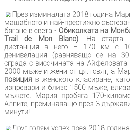
През изминалата 2018 година Мари
мащабното и най-престижно състеза
бягане в света -
Обиколката на Монбл
Trail de Mon Blanc)
. На старта 
дистанция в него – 170 км с 1
денивелация (равняващо се на 30
сграда с височината на Айфеловата 
2000 мъже и жени от цял свят, а М
позиция
в женското класиране, като
изпревари и близо 1500 мъже, влиза
мъжете. Мария пробяга 170-киломе
Алпите, преминаващо през 3 държави,
минути!
Друг голям успех през 2018 година