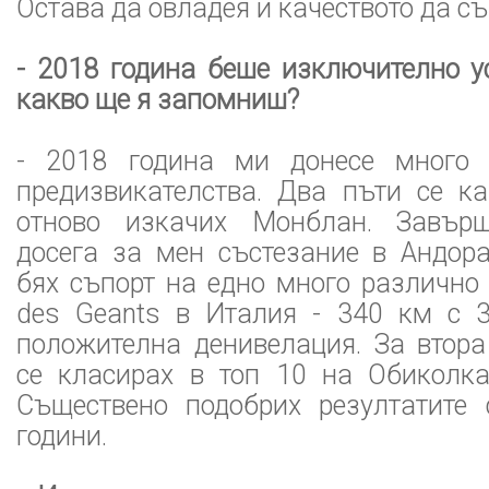
Остава да овладея и качеството да с
- 2018 година беше изключително у
какво ще я запомниш?
- 2018 година ми донесе много
предизвикателства. Два пъти се ка
отново изкачих Монблан. Завърш
досега за мен състезание в Андор
бях съпорт на едно много различно 
des Geants в Италия - 340 км с 
положителна денивелация. За втора
се класирах в топ 10 на Обиколк
Съществено подобрих резултатите
години.