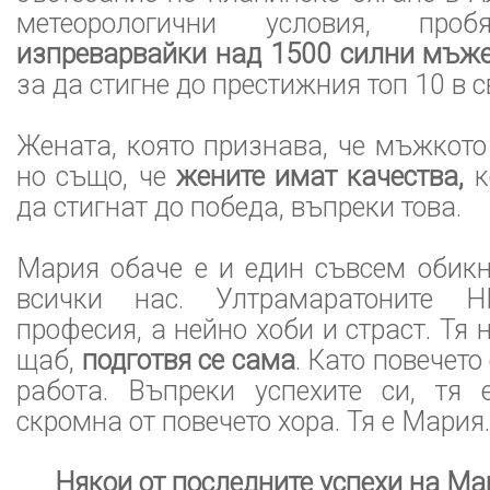
метеорологични условия, пр
изпреварвайки над 1500 силни мъже
за да стигне до престижния топ 10 в с
Жената, която признава, че мъжкото 
но също, че
жените имат качества,
к
да стигнат до победа, въпреки това.
Мария обаче е и един съвсем обикн
всички нас. Ултрамаратоните 
професия, а нейно хоби и страст. Тя
щаб,
подготвя се сама
. Като повечето
работа. Въпреки успехите си, тя 
скромна от повечето хора. Тя е Мария.
Някои от последните успехи на Ма