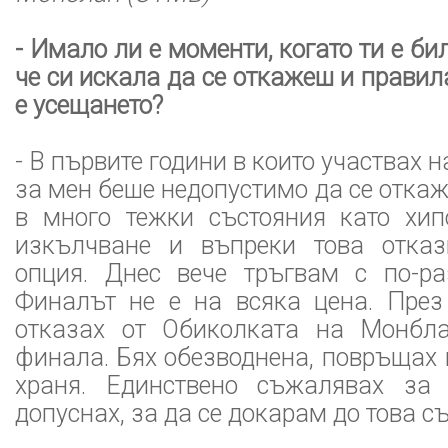
- Имало ли е моменти, когато ти е би
че си искала да се откажеш и правил
е усещането?
- В първите години в които участвах 
за мен беше недопустимо да се отка
в много тежки състояния като хи
изкълчване и въпреки това отказ
опция. Днес вече тръгвам с по-ра
Финалът не е на всяка цена. През
отказах от Обиколката на Монбл
финала. Бях обезводнена, повръщах 
храня. Единствено съжалявах за 
допуснах, за да се докарам до това с