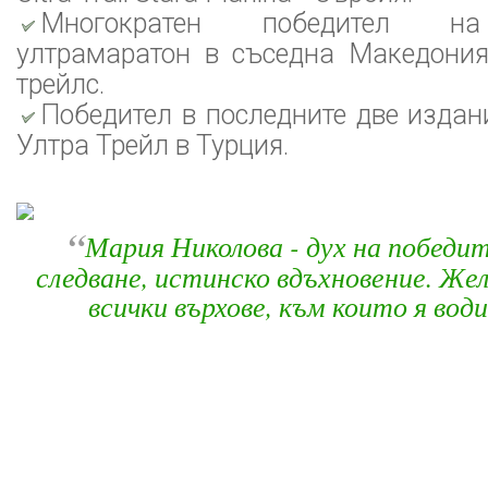
Многократен победител на
ултрамаратон в съседна Македони
трейлс.
Победител в последните две изда
Ултра Трейл в Турция.
“
Мария Николова - дух на победит
следване, истинско вдъхновение. Жел
всички върхове, към които я вод