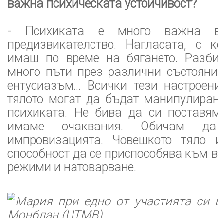
важна психическата устойчивост?
- Психиката е много важна 
предизвикателство. Нагласата, с 
имаш по време на бягането. Разб
много пъти през различни състояни
ентусиазъм… Всички тези настроен
тялото могат да бъдат манипулира
психиката. Не бива да си поставя
имаме очаквания. Обичам д
импровизацията. Човешкото тяло 
способност да се приспособява към в
режими и натоварване.
Мария при едно от участията си 
Монблан (UTMB)