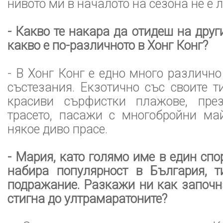
нивото ми в началото на сезона не е 
- Какво те накара да отидеш на друг
какво е по-различното в Хонг Конг?
- В Хонг Конг е едно много различно
състезания. Екзотично със своите т
красиви сърфистки плажове, пре
трасето, пасажи с многобройни ма
някое диво прасе.
- Мария, като голямо име в един спо
набира популярност в България, 
подражание. Разкажи ни как започн
стигна до ултрамаратоните?