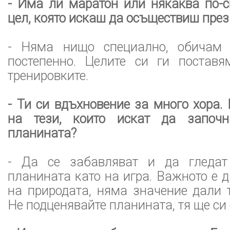
- Има ли маратон или някаква по-с
цел, която искаш да осъществиш през
- Няма нищо специално, обичам
постепенно. Целите си ги постав
тренировките.
- Ти си вдъхновение за много хора.
на тези, които искат да започ
планината?
- Да се забавляват и да гледат
планината като на игра. Важното е д
на природата, няма значение дали т
Не подценявайте планината, тя ще си 