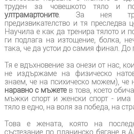
труден за човешкото тяло и пс
ултрамартоните
. За нея труд
предизвикателство и тя преследва ц
Научила е как да тренира тялото и п
ги подлага на изтощение, болка, н
така, че да устои до самия финал. До 
Тя е вдъхновение за онези от нас, ко
не издържаме на физическо натов
знаем, че на психическо можем), че
наравно с мъжете
в това, което обич
мъжки спорт и женски спорт - има 
тяло в едно, на воля за победа, на стр
Това е жената, която на послед
състезание по планинско бягане в А