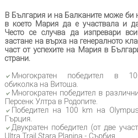
В България и на Балканите може би 
в което Мария да е участвала и да
Често се случва да изпревари вс
застане на върха на генералното кла
част от успехите на Мария в Българ
страни.
Многократен победител в 100
обиколка на Витоша.
Многократен победител в различн
Персенк Ултра в Родопите.
Победител на 100 km на Olympus 
Гърция.
Двукратен победител (от две учас
Ultra Trail Stara Planina - Сърбия.