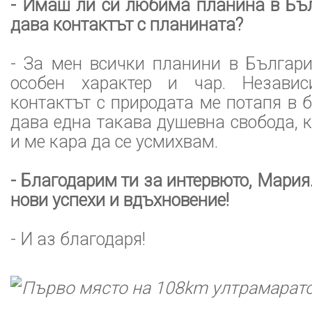
- Имаш ли си любима планина в Бъл
дава контактът с планината?
- За мен всички планини в Българи
особен характер и чар. Незави
контактът с природата ме потапя в 
дава една такава душевна свобода, 
и ме кара да се усмихвам.
- Благодарим ти за интервюто, Мария
нови успехи и вдъхновение!
- И аз благодаря!
Първо място на 108km ултрамарат