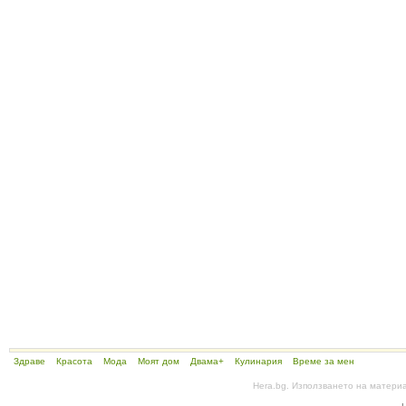
Здраве
Красота
Мода
Моят дом
Двама+
Кулинария
Време за мен
Hera.bg. Използването на матери