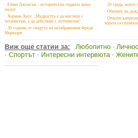
· Ейми Джонсън - историята на първата жена
· 20 града, които 
пилот
· Обичате ли дъж
· Херман Хесе: „Мъдростта е да мислиш с
· Опасни капризи
песимизъм, а да действаш с оптимизъм"
хората са спазвал
· 30 години от смъртта на незабравимия Фреди
Меркюри
Виж още статии за:
Любопитно
·
Лично
·
Спортът
·
Интересни интервюта
·
Жените