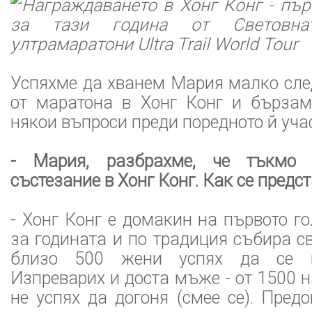
Награждаването в Хонг Конг - пър
за тази година от Световна
ултрамаратони Ultra Trail World Tour
Успяхме да хванем Мария малко сле
от маратона в Хонг Конг и бърза
някои въпроси преди поредното й уча
- Мария, разбрахме, че тъкмо
състезание в Хонг Конг. Как се предс
- Хонг Конг е домакин на първото г
за годината и по традиция събира св
близо 500 жени успях да се к
Изпреварих и доста мъже - от 1500 н
не успях да догоня (смее се). Пред