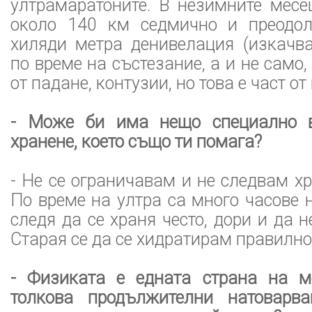
ултрамаратоните. В незимните месе
около 140 км седмично и преодол
хиляди метра денивелация (изкачва
по време на състезание, а и не само
от падане, контузии, но това е част от
- Може би има нещо специално 
хранене, което също ти помага?
- Не се ограничавам и не следвам х
По време на ултра са много часове 
следя да се храня често, дори и да 
Старая се да се хидратирам правилно
- Физиката е едната страна на м
толкова продължителни натоварва