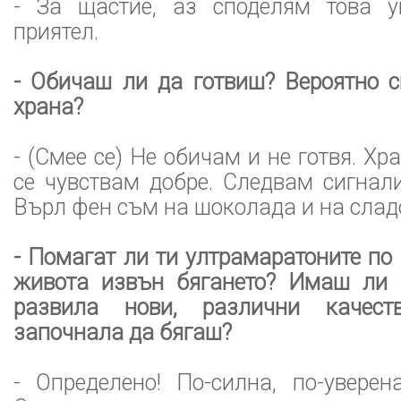
- За щастие, аз споделям това у
приятел.
- Обичаш ли да готвиш? Вероятно
храна?
- (Смее се) Не обичам и не готвя. Хра
се чувствам добре. Следвам сигнали
Върл фен съм на шоколада и на слад
- Помагат ли ти ултрамаратоните по
живота извън бягането? Имаш ли ч
развила нови, различни качест
започнала да бягаш?
- Определено! По-силна, по-уверен