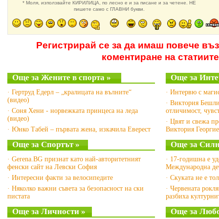
* Моля, използвайте КИРИЛИЦА, по лесно е и за писане и за четене. НЕ
пишете само с ГЛАВНИ букви.
Регистрирай се за да имаш повече въ
коментиране на статиите
Още за Жените в спорта »
Още за Инте
· Гертруд Едерл – „кралицата на вълните“
· Интервю с маги
(видео)
· Виктория Бешли
· Соня Хени - норвежката принцеса на леда
отличимост, чувс
(видео)
· Цвят и свежа пр
· Юнко Табей – първата жена, изкачила Еверест
Виктория Георги
Още за Спортът »
Още за Силн
· Gerena.BG признат като най-авторитетният
· 17-годишна е у
фенски сайт на Левски София
Международна дет
· Интересни факти за велосипедите
· Скуката не е то
· Няколко важни съвета за безопасност на ски
· Червената рокл
пистата
разбиха културни
Още за Личности »
Още за Люб