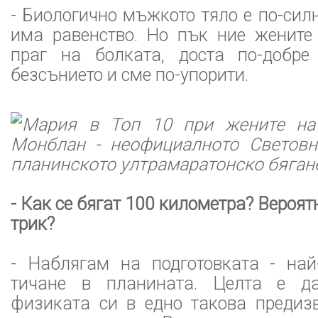
- Биологично мъжкото тяло е по-силн
има равенство. Но пък ние жените
праг на болката, доста по-добре
безсънието и сме по-упорити.
Мария в Топ 10 при жените на
Монблан - неофициалното Световн
планинското ултрамаратонско бяган
- Как се бягат 100 километра? Вероя
трик?
- Наблягам на подготовката - най
тичане в планината. Целта е д
физиката си в едно такова предизв