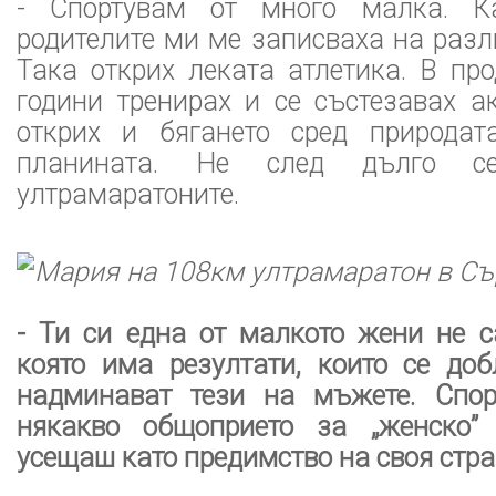
- Спортувам от много малка. Ка
родителите ми ме записваха на раз
Така открих леката атлетика. В пр
години тренирах и се състезавах а
открих и бягането сред природат
планината. Не след дълго с
ултрамаратоните.
Мария на 108км ултрамаратон в С
- Ти си една от малкото жени не с
която има резултати, които се до
надминават тези на мъжете. Спор
някакво общоприето за „женско” 
усещаш като предимство на своя стр