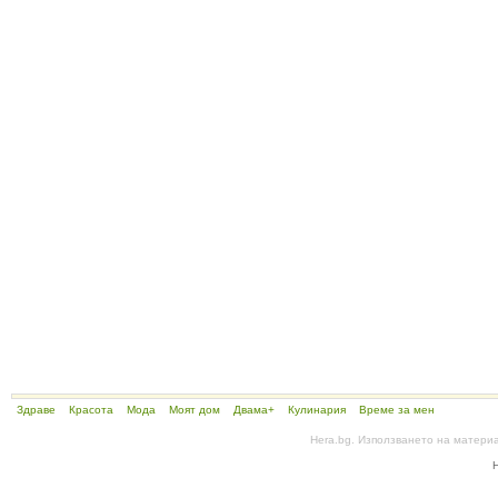
Здраве
Красота
Мода
Моят дом
Двама+
Кулинария
Време за мен
Hera.bg. Използването на матери