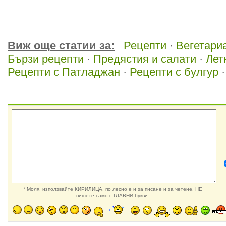
Виж още статии за:
Рецепти
·
Вегетари
Бързи рецепти
·
Предястия и салати
·
Лет
Рецепти с Патладжан
·
Рецепти с булгур
·
* Моля, използвайте КИРИЛИЦА, по лесно е и за писане и за четене. НЕ
пишете само с ГЛАВНИ букви.