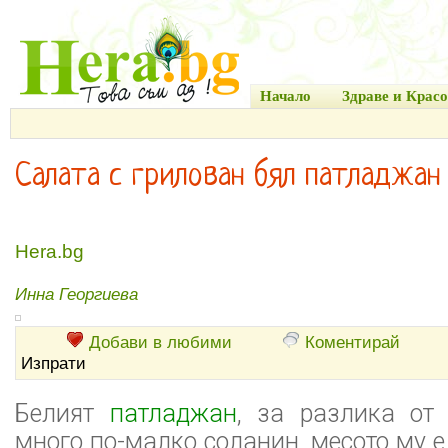
Начало
Здраве и Красо
Салата с грилован бял патладжан
Hera.bg
Инна Георгиева
Добави в любими
Коментирай
Изпрати
Белият
патладжан
, за разлика от
много по-малко соланин, месото му е