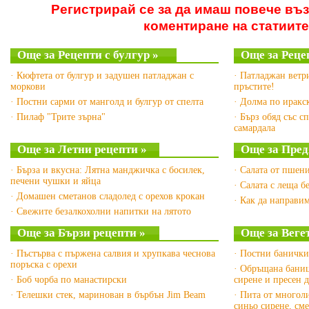
Регистрирай се за да имаш повече въ
коментиране на статиите
Още за Рецепти с булгур »
Още за Реце
· Кюфтета от булгур и задушен патладжан с
· Патладжан ветр
моркови
пръстите!
· Постни сарми от манголд и булгур от спелта
· Долма по иракс
· Пилаф "Трите зърна"
· Бърз обяд със с
самардала
Още за Летни рецепти »
Още за Пред
· Бърза и вкусна: Лятна манджичка с босилек,
· Салата от пшен
печени чушки и яйца
· Салата с леща б
· Домашен сметанов сладолед с орехов крокан
· Как да направим
· Свежите безалкохолни напитки на лятото
Още за Бързи рецепти »
Още за Веге
· Пъстърва с пържена салвия и хрупкава чеснова
· Постни банички
поръска с орехи
· Обръщана баниц
· Боб чорба по манастирски
сирене и пресен
· Телешки стек, маринован в бърбън Jim Beam
· Пита от многоли
синьо сирене, см