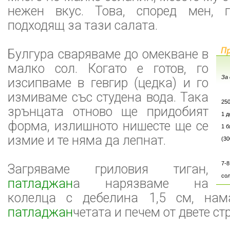
нежен вкус. Това, според мен, 
подходящ за тази салата.
Булгура сваряваме до омекване в
малко сол. Когато е готов, го
За 
изсипваме в гевгир (цедка) и го
измиваме със студена вода. Така
25
зрънцата отново ще придобият
1 
форма, излишното нишесте ще се
1 
измие и те няма да лепнат.
(30
7-8
Загряваме гриловия тиган,
сол
патладжан
а нарязваме на
колелца с дебелина 1,5 см, нам
патладжан
четата и печем от двете ст