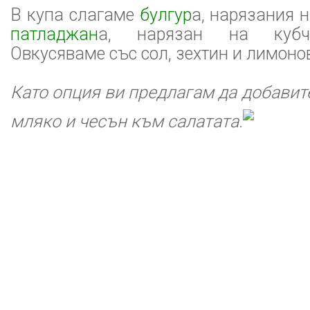
В купа слагаме
булгур
а, нарязания н
патладжан
а, нарязан на кубче
Овкусяваме със сол, зехтин и лимонов
Като опция ви предлагам да добавите
мляко и чесън към салатата.