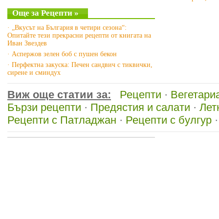
Още за Рецепти »
· „Вкусът на България в четири сезона“:
Опитайте тези прекрасни рецепти от книгата на
Иван Звездев
· Аспержов зелен боб с пушен бекон
· Перфектна закуска: Печен сандвич с тиквички,
сирене и сминдух
Виж още статии за:
Рецепти
·
Вегетари
Бързи рецепти
·
Предястия и салати
·
Лет
Рецепти с Патладжан
·
Рецепти с булгур
·