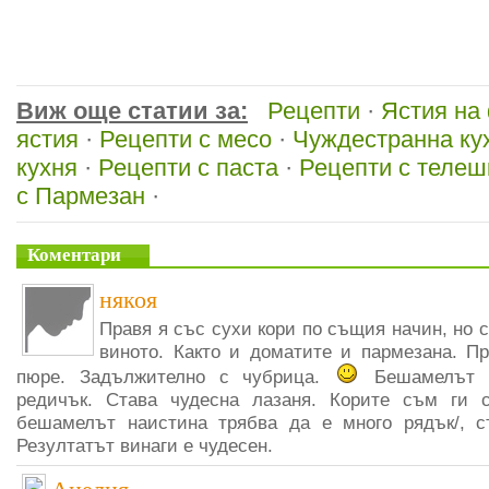
Виж още статии за:
Рецепти
·
Ястия на
ястия
·
Рецепти с месо
·
Чуждестранна ку
кухня
·
Рецепти с паста
·
Рецепти с телеш
с Пармезан
·
Коментари
някоя
Правя я със сухи кори по същия начин, но с
виното. Както и доматите и пармезана. П
пюре. Задължително с чубрица.
Бешамелът н
редичък. Става чудесна лазаня. Корите съм ги с
бешамелът наистина трябва да е много рядък/, 
Резултатът винаги е чудесен.