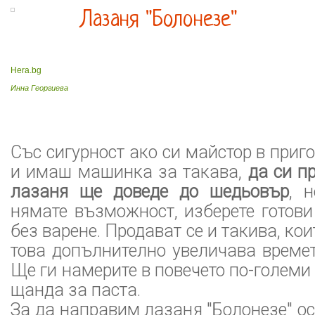
Лазаня "Болонезе"
Hera.bg
Инна Георгиева
Със сигурност ако си майстор в приг
и имаш машинка за такава,
да си п
лазаня ще доведе до шедьовър
, 
нямате възможност, изберете готови
без варене. Продават се и такива, коит
това допълнително увеличава времет
Ще ги намерите в повечето по-големи
щанда за паста.
За да направим лазаня "Болонезе" о