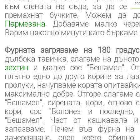
сол
към стената на съда, за да се
премахнат бучките. Можем да д
Пармезана
. Добавяме малко чере
Варим няколко минути като бъркаме 
Фурната загряваме на 180 градус
дълбока тавичка, слагаме на дънот
зехтин
и малко сос "Бешамел". От
плътно едно до друго корите за лаз
пролуки, начупваме кората опитвайк
максимално добре. Отгоре слагаме со
"Бешамел", сирената, кори, отново с
кори, сос "Болонез и последно, 
"Бешамел". Част от кашкавала
запазваме. Печем във фурна на 
зачервяване, след което обилно