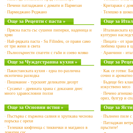
· Печени патладжани с домати и Пармезан
· Критараки с до
· Пармиджано Реджано
· Телешко в шоко
Още за Рецепти с паста »
Още за Итал
· Прясна паста със сушени пиперки, наденица и
· Италианската к
хрян
културно наслед
· Най-рядката паста - Su Filindeu, се прави само
· Пицата - от хра
от три жени в света
любима храна в ц
· Пълнозърнести спагети с гъби и соево мляко
· Аранчини - ита
Още за Чуждестранна кухня »
Още за Рецеп
· Пакистанската кухня - една по-различна
· Как се готви: Б
екзотична разходка
сочно и ароматно
· Пишмание - турският деликатен десерт
· Бъдеще без кла
изкуствено месо
· Сусамът - древната храна с доказани днес
много здравословни ползи
· Печено агнешко
ориз, булгур и сп
Още за Основни ястия »
Още за Ясти
· Пъстърва с пържена салвия и хрупкава чеснова
· Пълнено пиле с
поръска с орехи
· Патладжан ветр
· Tелешки кюфтенца с тиквички и магданоз в
пръстите!
доматен сос