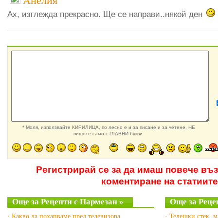
Анелия
Ах, изглежда прекрасно. Ще се направи..някой ден
* Моля, използвайте КИРИЛИЦА, по лесно е и за писане и за четене. НЕ
пишете само с ГЛАВНИ букви.
Регистрирай се за да имаш повече въ
коментиране на статиите
Още за Рецепти с Пармезан »
Още за Реце
· Какво да похапваме пред телевизора
· Телешки стек, 