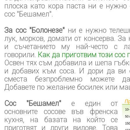
плоска като кора паста ни е нужно 
сос "Бешамел".
За сос "Болонезе"
ни е нужно телешк
лук, морков, домати от консерва. За
и съчетанието му най-често с л
говорили.
Как да приготвим този сос п
Освен тях съм добавила и шепа гъбк
и добавих към соса. И дори да ви 
сместа безпроблемно можете да
Добавете по желание босилек или ма
Сос "Бешамел"
е един от
основните сосове във френска
10-
50
кухня, на базата на който се
15
приготвят и други видове. Това