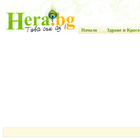
Начало
Здраве и Красо