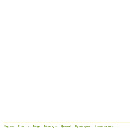
Здраве
Красота
Мода
Моят дом
Двама+
Кулинария
Време за мен