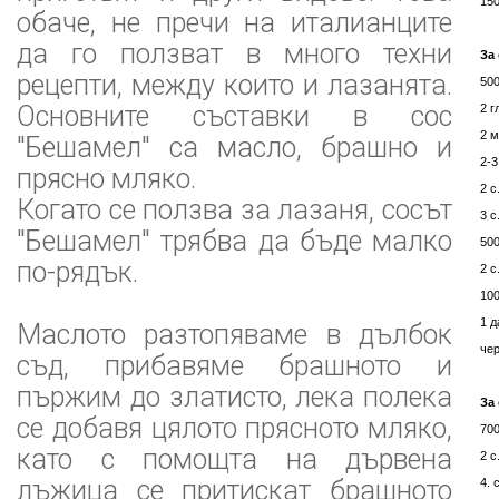
150
обаче, не пречи на италианците
да го ползват в много техни
За
рецепти, между които и лазанята.
50
Основните съставки в сос
2 г
2 
"Бешамел" са масло, брашно и
2-3
прясно мляко.
2 с
Когато се ползва за лазаня, сосът
3 с
"Бешамел" трябва да бъде малко
500
по-рядък.
2 с
100
1 
Маслото разтопяваме в дълбок
чер
съд, прибавяме брашното и
пържим до златисто, лека полека
За
се добавя цялото прясното мляко,
70
като с помощта на дървена
2 с
лъжица се притискат брашното
4. 