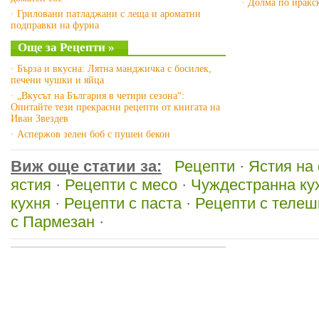
· Долма по иракс
· Гриловани патладжани с леща и ароматни
подправки на фурна
Още за Рецепти »
· Бърза и вкусна: Лятна манджичка с босилек,
печени чушки и яйца
· „Вкусът на България в четири сезона“:
Опитайте тези прекрасни рецепти от книгата на
Иван Звездев
· Аспержов зелен боб с пушен бекон
Виж още статии за:
Рецепти
·
Ястия на
ястия
·
Рецепти с месо
·
Чуждестранна ку
кухня
·
Рецепти с паста
·
Рецепти с телеш
с Пармезан
·