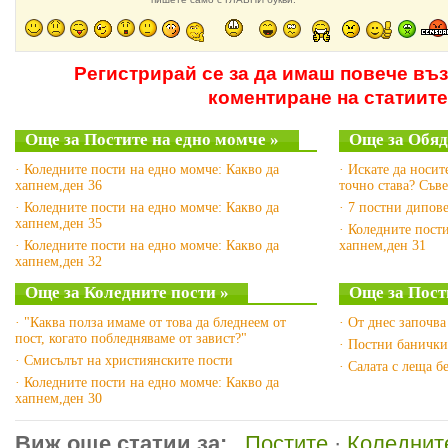
Регистрирай се за да имаш повече въ
коментиране на статиите
Още за Постите на едно момче »
Още за Обяд
· Коледните пости на едно момче: Какво да
· Искате да носит
хапнем,ден 36
точно става? Съв
· Коледните пости на едно момче: Какво да
· 7 постни дипов
хапнем,ден 35
· Коледните пост
· Коледните пости на едно момче: Какво да
хапнем,ден 31
хапнем,ден 32
Още за Коледните пости »
Още за Пост
· "Каква полза имаме от това да бледнеем от
· От днес започва
пост, когато побледняваме от завист?"
· Постни банички
· Смисълът на християнските пости
· Салата с леща б
· Коледните пости на едно момче: Какво да
хапнем,ден 30
Виж още статии за:
Постите
·
Коледнит