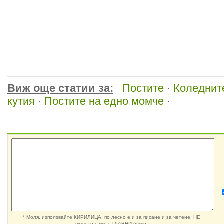
Виж още статии за:
Постите
·
Коледнит
кутия
·
Постите на едно момче
·
* Моля, използвайте КИРИЛИЦА, по лесно е и за писане и за четене. НЕ
пишете само с ГЛАВНИ букви.