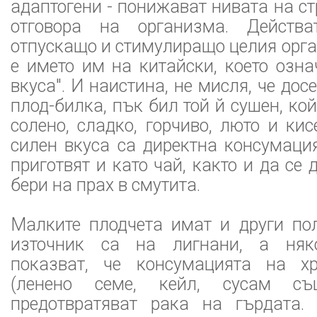
адаптогени - понижават нивата на ст
отговора на организма. Действа
отпускащо и стимулиращо целия орга
е името им на китайски, което озна
вкуса". И наистина, не мисля, че до
плод-билка, пък бил той й сушен, ко
солено, сладко, горчиво, люто и ки
силен вкуса са директна консумаци
приготвят и като чай, както и да се
бери на прах в смутита.
Малките плодчета имат и други пол
източник са на лигнани, а няк
показват, че консумацията на х
(ленено семе, кейл, сусам с
предотвратяват рака на гърдата.