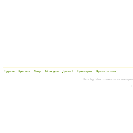
Здраве
Красота
Мода
Моят дом
Двама+
Кулинария
Време за мен
Hera.bg. Използването на матери