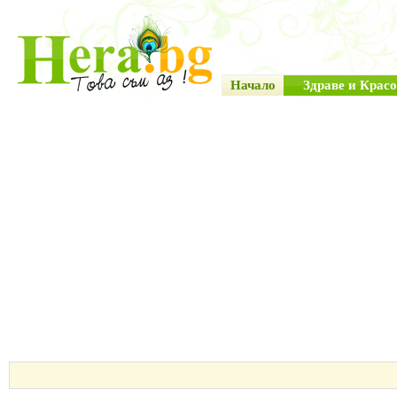
Начало
Здраве и Красо