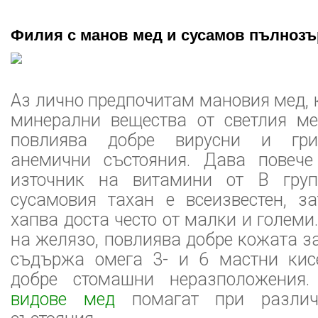
Филия с манов мед и сусамов пълнозър
Аз лично предпочитам мановия мед, 
минерални вещества от светлия ме
повлиява добре вирусни и грип
анемични състояния. Дава повече
източник на витамини от B груп
сусамовия тахан е всеизвестен, з
хапва доста често от малки и големи
на желязо, повлиява добре кожата з
съдържа омега 3- и 6 мастни кис
добре стомашни неразположени
видове мед
помагат при различ