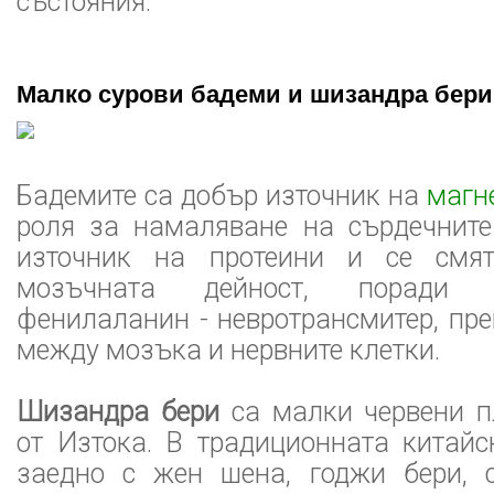
състояния.
Малко сурови бадеми и шизандра бери
Бадемите са добър източник на
магн
роля за намаляване на сърдечните
източник на протеини и се смят
мозъчната дейност, поради 
фенилаланин - невротрансмитер, пр
между мозъка и нервните клетки.
Шизандра бери
са малки червени п
от Изтока. В традиционната китайс
заедно с жен шена, годжи бери, 