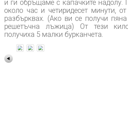
и ги обръщаме с капачките надолу. 
около час и четиридесет минути, о
разбърквах. (Ако ви се получи пяна 
решетъчна лъжица) От тези кил
получиха 5 малки бурканчета.