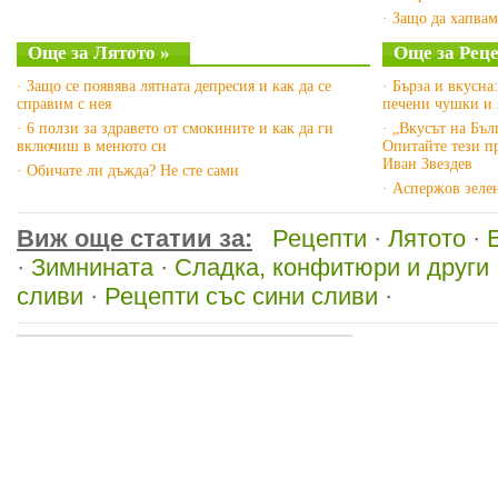
· Защо да хапва
Още за Лятото »
Още за Реце
· Защо се появява лятната депресия и как да се
· Бърза и вкусна
справим с нея
печени чушки и 
· 6 ползи за здравето от смокините и как да ги
· „Вкусът на Бъл
включиш в менюто си
Опитайте тези п
Иван Звездев
· Обичате ли дъжда? Не сте сами
· Аспержов зеле
Виж още статии за:
Рецепти
·
Лятото
·
·
Зимнината
·
Сладка, конфитюри и други
сливи
·
Рецепти със сини сливи
·