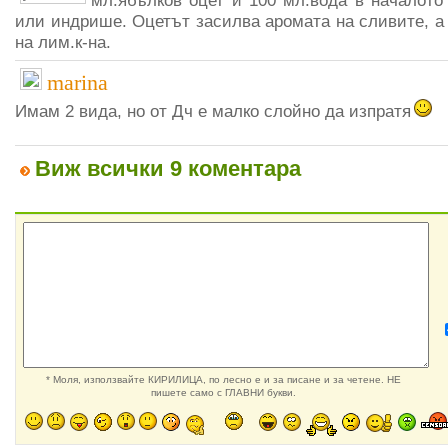
мл.ябълков оцет и 100 мл.вода в началото
или индрише. Оцетът засилва аромата на сливите, а
на лим.к-на.
marina
Имам 2 вида, но от Дч е малко слойно да изпратя
Виж всички 9 коментара
* Моля, използвайте КИРИЛИЦА, по лесно е и за писане и за четене. НЕ
пишете само с ГЛАВНИ букви.