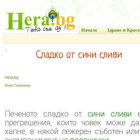
Начало
Здраве и Красо
Сладко от сини сливи
Hera.bg
Инна Георгиева
Печеното сладко от
сини сливи
е
прегрешения, които човек може д
хапне, в някой лежерен съботен или