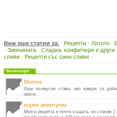
Виж още статии за:
Рецепти
·
Лятото
·
·
Зимнината
·
Сладка, конфитюри и други
сливи
·
Рецепти със сини сливи
·
Коментари
Martina
Още по-вкусно става, ако накрая се доб
орехи.
мария димитрова
Моята рецепта е почти същата, но слагам 1 кг