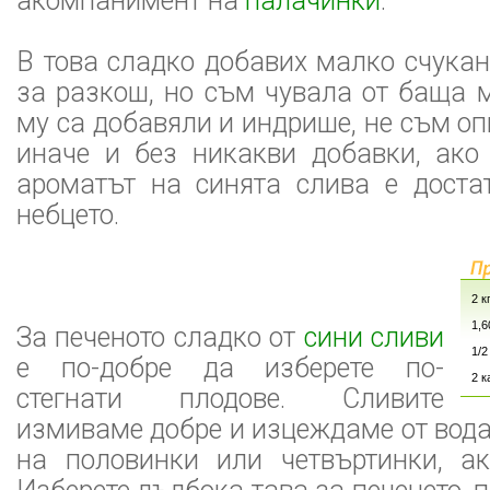
акомпанимент на
палачинки
.
В това сладко добавих малко счука
за разкош, но съм чувала от баща м
му са добавяли и индрише, не съм оп
иначе и без никакви добавки, ако 
ароматът на синята слива е доста
небцето.
2 к
1,6
За печеното сладко от
сини сливи
1/2
е по-добре да изберете по-
2 
стегнати плодове. Сливите
измиваме добре и изцеждаме от вода
на половинки или четвъртинки, ак