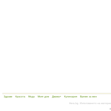
Здраве
Красота
Мода
Моят дом
Двама+
Кулинария
Време за мен
Hera.bg. Използването на матери