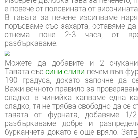
Изберете дълбока тава за печенето, 
е повече от половината от височината
В тавата за печене изсипваме наря
поръсваме със захарта, оставяме да 
отнема поне 2-3 часа, от в
разбъркаваме.
Можете да добавите и 2 счукани
Тавата със
сини сливи
печем във фур
190 градуса, докато започне да се
Важи вечното правило за проверяване
сладко: в чинийка капваме една ка
сладко, тя не трябва свободно да се
тавата от фурната, добавяме 1/2
разбъркаваме добре и разпредел
бурканчета докато е още вряло. Зат