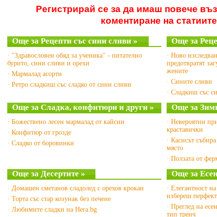
Регистрирай се за да имаш повече въ
коментиране на статиите
Още за Рецепти със сини сливи »
Още за Реце
· "Здравословен обяд за ученика" - питателно
· Ново изследван
бурито, сини сливи и орехи
предотвратят заг
жените
· Мармалад асорти
· Сините сливи
· Ретро сладкиш със сладко от сини сливи
· Сладкиш със с
Още за Сладка, конфитюри и други »
Още за Зим
· Божествено лесен мармалад от кайсии
· Невероятни пр
краставички
· Конфитюр от грозде
· Касисът събир
· Сладко от боровинки
място
· Ползата от фер
Още за Десертите »
Още за Есен
· Домашен сметанов сладолед с орехов крокан
· Елегантност на
избереш перфект
· Торта със стар козунак без печене
· Преглед на есе
· Любимите сладки на Hera.bg
тип тренч