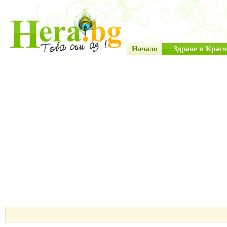
Начало
Здраве и Красо