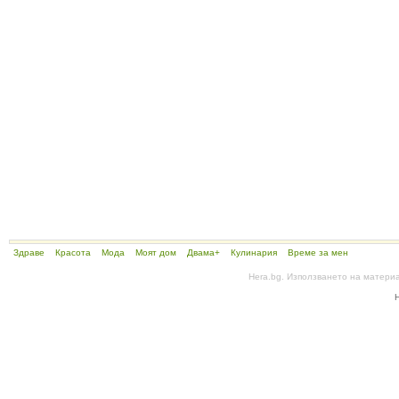
Здраве
Красота
Мода
Моят дом
Двама+
Кулинария
Време за мен
Hera.bg. Използването на матери