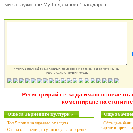
ми отслужи, ще Му бъда много благодарен...
* Моля, използвайте КИРИЛИЦА, по лесно е и за писане и за четене. НЕ
пишете само с ГЛАВНИ букви.
Регистрирай се за да имаш повече въ
коментиране на статиите
Още за Зърнените култури »
Още за Рецеп
· Топ 5 ползи за здравето от елдата
· Обръщана баниц
сирене и пресен
· Салата от пшеница, гулия и сушени череши