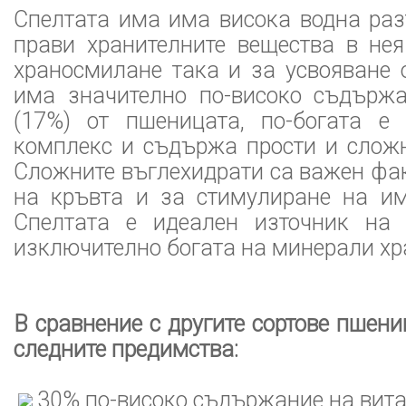
Спелтата има има висока водна раз
прави хранителните вещества в нея
храносмилане така и за усвояване 
има значително по-високо съдърж
(17%) от пшеницата, по-богата е
комплекс и съдържа прости и сложн
Сложните въглехидрати са важен фа
на кръвта и за стимулиране на им
Спелтата е идеален източник на 
изключително богата на минерали хр
В сравнение с другите сортове пшени
следните предимства:
30% по-високо съдържание на вита