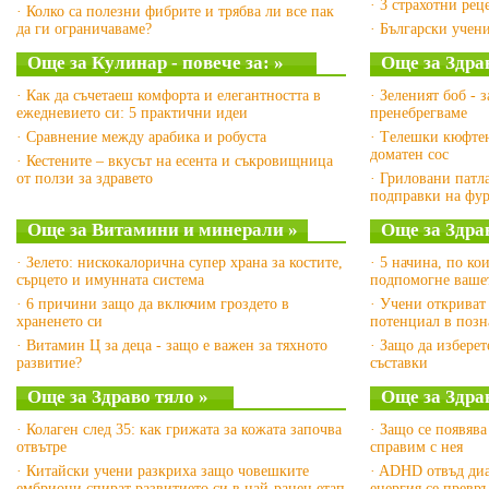
· 3 страхотни рец
· Колко са полезни фибрите и трябва ли все пак
да ги ограничаваме?
· Български учен
Още за Кулинар - повече за: »
Още за Здра
· Как да съчетаеш комфорта и елегантността в
· Зеленият боб - 
ежедневието си: 5 практични идеи
пренебрегваме
· Сравнение между арабика и робуста
· Tелешки кюфтен
доматен сос
· Кестените – вкусът на есента и съкровищница
от ползи за здравето
· Гриловани патл
подправки на фу
Още за Витамини и минерали »
Още за Здра
· Зелето: нискокалорична супер храна за костите,
· 5 начина, по ко
сърцето и имунната система
подпомогне вашет
· 6 причини защо да включим гроздето в
· Учени откриват
храненето си
потенциал в позн
· Витамин Ц за деца - защо е важен за тяхното
· Защо да изберет
развитие?
съставки
Още за Здраво тяло »
Още за Здра
· Колаген след 35: как грижата за кожата започва
· Защо се появява
отвътре
справим с нея
· Китайски учени разкриха защо човешките
· ADHD отвъд диа
ембриони спират развитието си в най-ранен етап
енергия се превр