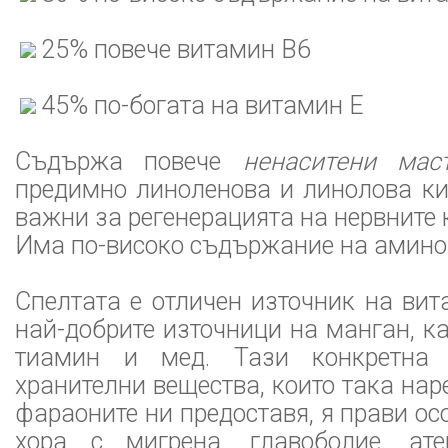
25% повече витамин B6
45% по-богата на витамин Е
Съдържа повече
ненаситени мас
предимно линоленова и линолова ки
важни за регенерацията на нервните 
Има по-високо съдържание на амин
Спелтата е отличен източник на вит
най-добрите източници на манган, ка
тиамин и мед. Тази конкретна 
хранителни вещества, които така нар
фараоните ни предоставя, я прави ос
хора с мигрена, главоболие, ате