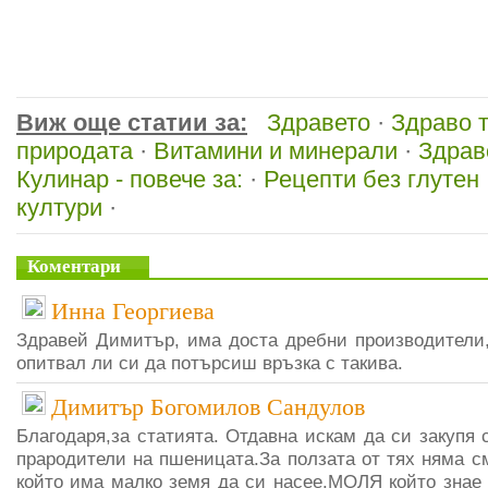
Виж още статии за:
Здравето
·
Здраво 
природата
·
Витамини и минерали
·
Здрав
Кулинар - повече за:
·
Рецепти без глутен
култури
·
Коментари
Инна Георгиева
Здравей Димитър, има доста дребни производители, 
опитвал ли си да потърсиш връзка с такива.
Димитър Богомилов Сандулов
Благодаря,за статията. Отдавна искам да си закупя 
прародители на пшеницата.За ползата от тях няма с
който има малко земя да си насее.МОЛЯ който знае 