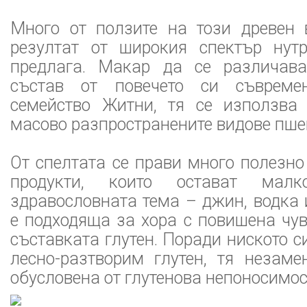
Много от ползите на този древен
резултат от широкия спектър нутр
предлага. Макар да се различава
състав от повечето си съвреме
семейство Житни, тя се използва
масово разпространените видове пше
От спелтата се прави много полезно
продукти, които остават мал
здравословната тема – джин, водка 
е подходяща за хора с повишена чу
съставката глутен. Поради ниското 
лесно-разтворим глутен, тя незаме
обусловена от глутенова непоносимос