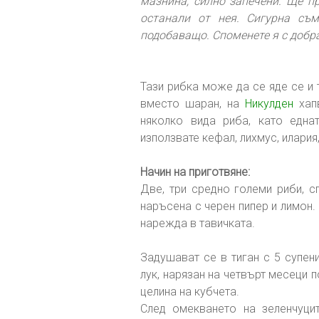
мазнина, силно запечени. Ще п
останали от нея. Сигурна съм
подобаващо. Споменете я с добра 
Тази рибка може да се яде се и т
вместо шаран, на
Никулден
хап
няколко вида риба, като една
използвате кефал, лихмус, илария
Начин на приготвяне:
Две, три средно големи риби, с
наръсена с черен пипер и лимон.
нарежда в тавичката.
Задушават се в тиган с 5 супени
лук, нарязан на четвърт месеци п
целина на кубчета.
След омекването на зеленчуци