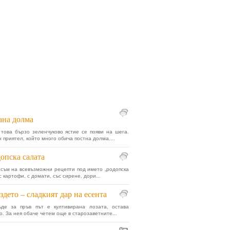
ана долма
това бързо зеленчуково ястие се появи на шега.
 приятел, който много обича постна долма....
опска салата
съм на всевъзможни рецепти под името „родопска
с картофи, с домати, със сирене, дори...
здето – сладкият дар на есента
ъде за пръв път е култивирана лозата, остава
о. За нея обаче четем още в старозаветните...