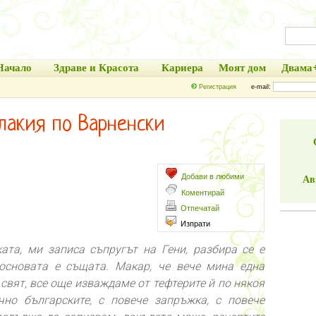
Начало
Здраве и Красота
Кариера
Моят дом
Двама
Регистрация
e-mail:
лакия по Варненски
Добави в любими
Ав
Коментирай
Отпечатай
Изпрати
ата, ми записа съпругът на Гени, разбира се е
основата е същата. Макар, че вече мина една
 свят, все още изваждаме от тефтерите й по някоя
чно българските, с повече запръжка, с повече