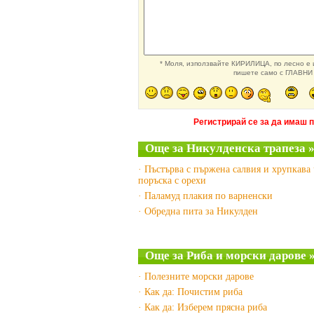
* Моля, използвайте КИРИЛИЦА, по лесно е и
пишете само с ГЛАВНИ 
Регистрирай се за да имаш 
Още за Никулденска трапеза 
· Пъстърва с пържена салвия и хрупкава
поръска с орехи
· Паламуд плакия по варненски
· Обредна пита за Никулден
Още за Риба и морски дарове 
· Полезните морски дарове
· Как да: Почистим риба
· Как да: Изберем прясна риба