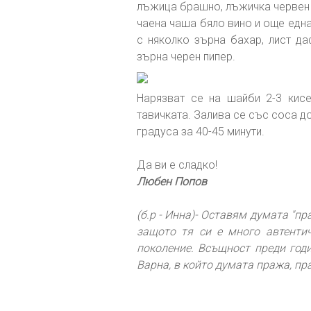
лъжица брашно, лъжичка червен п
чаена чаша бяло вино и още една
с няколко зърна бахар, лист да
зърна черен пипер.
Нарязват се на шайби 2-3 кис
тавичката. Залива се със соса до
градуса за 40-45 минути.
Да ви е сладко!
Любен Попов
(б.р - Инна)- Оставям думата "пр
защото тя си е много автенти
поколение. Всъщност преди годи
Варна, в който думата пража, пр