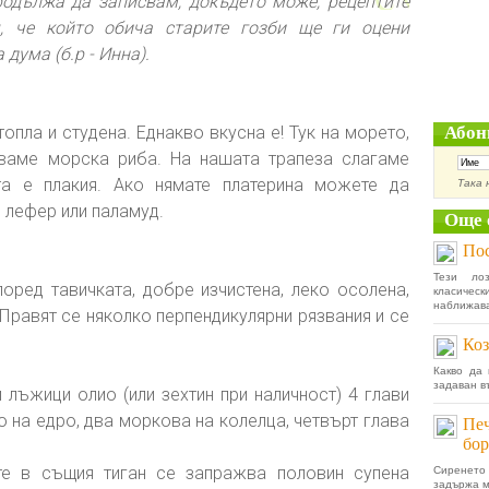
родължа да записвам, докъдето може, рецептите
, че който обича старите гозби ще ги оцени
дума (б.р - Инна).
опла и студена. Еднакво вкусна е! Тук на морето,
Абон
ваме морска риба. На нашата трапеза слагаме
та е плакия. Ако нямате платерина можете да
Така 
, лефер или паламуд.
Още 
Пос
Тези ло
поред тавичката, добре изчистена, леко осолена,
класичес
наближава,
 Правят се няколко перпендикулярни рязвания и се
Коз
Какво да 
задаван в
 лъжици олио (или зехтин при наличност) 4 глави
о на едро, два моркова на колелца, четвърт глава
Печ
бор
те в същия тиган се запражва половин супена
Сиренето
задържа м