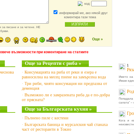
код:
информирай ме, ако някой друг
коментира тази тема
 за писане и за четене. НЕ
букви.
Още »
повече възможности при коментиране на статиите
»
Още за Рецепти с риба »
1
Ряз
 чеснова
· Консумацията на риба от реки и езера е
равносилна на месец пиене на замърсена вода
Името на 
Имам един
· Три риби, чиято консумация ни предпазва от
деменция
Род
· Възможно ли е замразената риба да е по-добра
Попадала 
от прясната?
салата” – 
»
Още за Българската кухня »
Гро
· Пълнено пиле с кестени
Кога и к
· Българската баница и мурсалския чай станаха
неизвестн
част от ресторанти в Токио