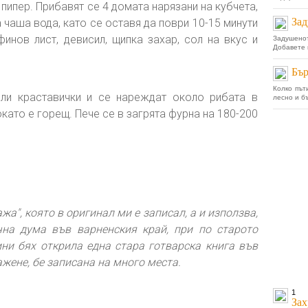
ипер. Прибавят се 4 домата нарязани на кубчета,
Зад
 чаша вода, като се оставя да поври 10-15 минути
финов лист, девисил, щипка захар, сол на вкус и
Задушено
Добавете 
Бър
Колко път
ели краставички и се нареждат около рибата в
лесно и бъ
като е горещ. Пече се в загрята фурна на 180-200
ажа", която в оригинал ми е записал, а и използва,
чна дума във варненския край, при по старото
ни бях открила една стара готварска книга във
ажене, бе записана на много места.
1
Зах