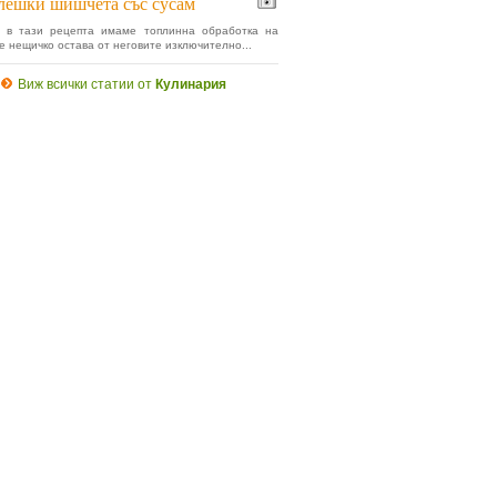
ешки шишчета със сусам
е в тази рецепта имаме топлинна обработка на
се нещичко остава от неговите изключително...
Виж всички статии от
Кулинария