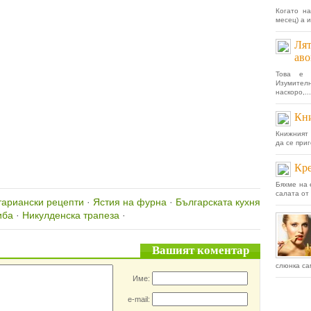
Когато на
месец) а 
Лят
аво
Това е 
Изумител
наскоро,...
Кн
Книжният 
да се приг
Кре
Бяхме на 
салата от
тариански рецепти
·
Ястия на фурна
·
Българската кухня
иба
·
Никулденска трапеза
·
Вашият коментар
слюнка са
Име:
e-mail: