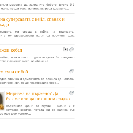
стъпи момента да захраните бебето, (около 5-6
и малко преди това, изниква въпроса домашно...
на суперсалата с кейл, спанак и
кадо
първата ми среща с кейла на трапезата.
ните му здравословни ползи са проучени едва
ижен кебап
кебап, като ястие от турската кухня, би следвало
отви с агнешко месо, аз обаче не...
м супа от боб
една виличка и домакинята бе решила да направи
 зрял боб. Уви, беше позабравила боба...
Миризма на пържено? Да
бягаме или да похапнем сладко
Пържените храни са вкусни – мазни и с
хрупкава коричка, устата ни се налива със
мо още щом усетим...