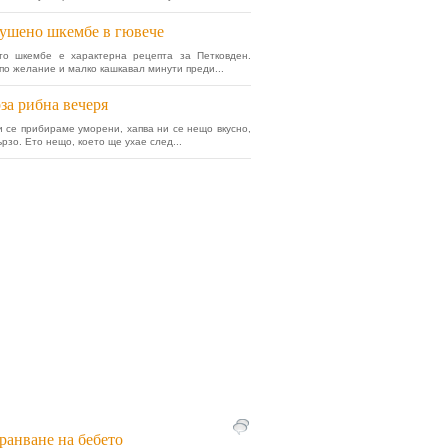
ушено шкембе в гювече
то шкембе е характерна рецепта за Петковден.
по желание и малко кашкавал минути преди...
за рибна вечеря
и се прибираме уморени, хапва ни се нещо вкусно,
рзо. Ето нещо, което ще ухае след...
ранване на бебето