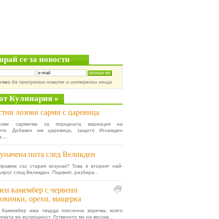
ирай се за новости
няма да пропускаш новите и интересни неща
от Кулинария »
тни лозови сарми с царевица
зови сармички за поредната вариация на
ките. Добавих им царевица, защото Игнажден
...
уначена пита след Великден
правим със стария козунак? Това е вторият най-
ъпрос след Великден. Първият, разбира...
ен камембер с червени
овинки, орехи, мащерка
 Камембер има твърда плесенна коричка, която
еката му вътрешност. Готвенето му на висока...