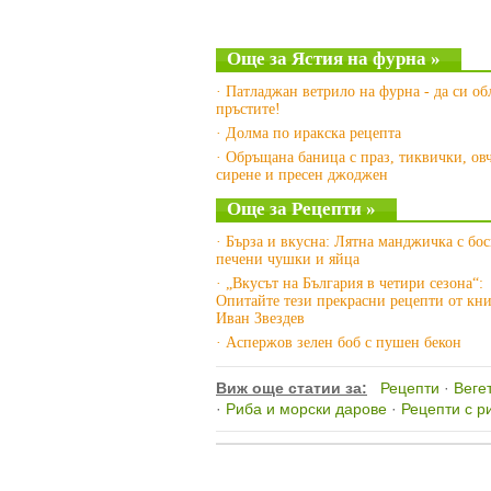
Още за Ястия на фурна »
· Патладжан ветрило на фурна - да си о
пръстите!
· Долма по иракска рецепта
· Обръщана баница с праз, тиквички, ов
сирене и пресен джоджен
Още за Рецепти »
· Бърза и вкусна: Лятна манджичка с бос
печени чушки и яйца
· „Вкусът на България в четири сезона“:
Опитайте тези прекрасни рецепти от кни
Иван Звездев
· Аспержов зелен боб с пушен бекон
Виж още статии за:
Рецепти
·
Веге
·
Риба и морски дарове
·
Рецепти с р