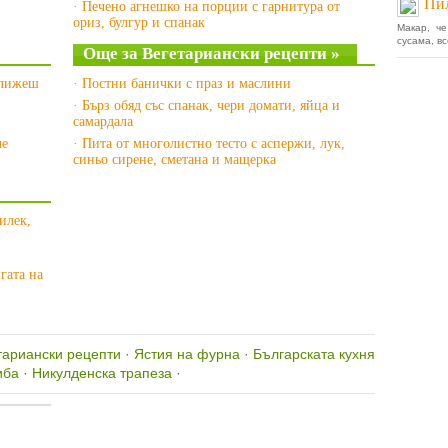
Пил
· Печено агнешко на порции с гарнитура от
ориз, булгур и спанак
Макар, ч
сусама, в
Още за Вегетариански рецепти »
ближеш
· Постни банички с праз и маслини
· Бърз обяд със спанак, чери домати, яйца и
самардала
че
· Пита от многолистно тесто с аспержи, лук,
синьо сирене, сметана и мащерка
илек,
гата на
тариански рецепти
·
Ястия на фурна
·
Българската кухня
иба
·
Никулденска трапеза
·