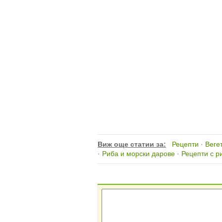
Виж още статии за:
Рецепти
·
Веге
·
Риба и морски дарове
·
Рецепти с р