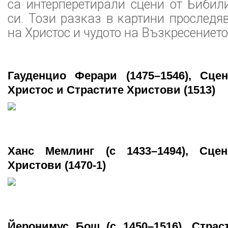
са интерперетирали сцени от Бибил
си. Този разказ в картини проследя
на Христос и чудото на Възкресението
Гауденцио Ферари (1475–1546), Сце
Христос и Страстите Христови (1513)
Ханс Мемлинг (c 1433–1494), Сце
Христови (1470-1)
Йеронимус Бош (c 1450–1516), Страс