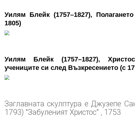
Уилям Блейк (1757–1827), Полагането
1805)
Уилям Блейк (1757–1827), Христ
учениците си след Възкресението (c 17
Заглавната скулптура е Джузепе Са
1793) "Забуленият Христос" , 1753