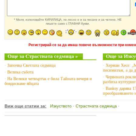
* Моля, използвайте КИРИЛИЦА, по лесно е и за писане и за четене. НЕ
пишете само с ГЛАВНИ букви.
Регистрирай се за да имаш повече възможности при комен
Още за Страстната седмица »
Още за Изку
· Започва Светлата седмица
· Херман Хесе: „
песимизъм, а да 
· Велика събота
· Червената рокл
· На Велики четвъртък е била Тайната вечеря и
разбиха културни
боядисваме яйцата
· Banksy дарява 1
преобразяването 
Виж още статии за:
Изкуството
·
Страстната седмица
·