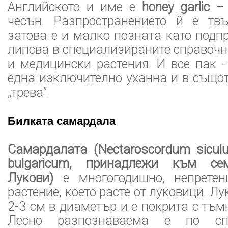
Английското и име е
honey garlic
–
чесън. Разпространението й е твъ
затова е и малко позната като подпр
липсва в специализираните справоч
и медицински растения. И все пак - 
една изключително уханна и в също
„трева”.
Билката самардала
Самардалата (Nectaroscordum sicul
bulgaricum, принадлежи към сем
Лукови)
е многогодишно, непретен
растение, което расте от луковици. Л
2-3 см в диаметър и е покрита с тъ
Лесно разпознаваема е по сп