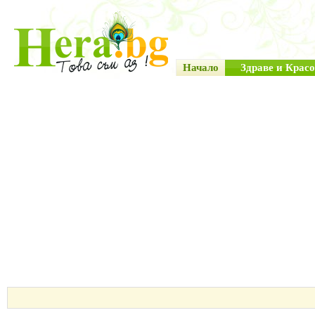
Начало
Здраве и Красо