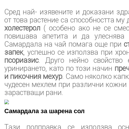
Сред най- изявените и доказани зд
от това растение са способността му
холестерол
( особено ако не се смес
повишава апетита и да улеснява 
Самардала на чай помага още при
с
запек
, успешно се използва при хр
псориазис
. Друго нейно свойство
уринирането, като по този начин
пре
и пикочния мехур
. Само няколко капк
чудесен мехлем при различни кожни 
зарастващи рани.
Самардала за шарена сол
Тази подправка се използва ос