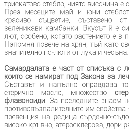
трискатово стебло, чиято височина е 
През месеците май и юни стеблот
красиво съцветие, съставено о
зеленикави камбанки. Вкусът й е с
лют, особено, когато растението е в 
Напомня повече на хрян, тъй като св
значително по-люти от лука и чесъна.
Самардалата е част от списъка с л
които се намират под Закона за леч
Съставът и напълно оправдава то
етерично масло, множество
сте
флавоноиди
. За последните знаем 
противовъзпалителните им свойства -
превенция на редица сърдечно-съдо
високо кръвно, атеросклероза, дори р