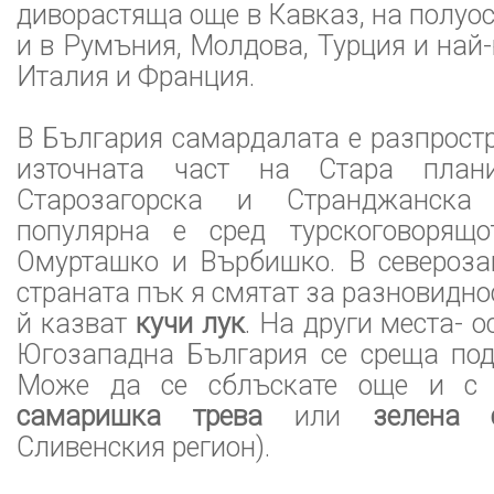
диворастяща още в Кавказ, на полуос
и в Румъния, Молдова, Турция и най
Италия и Франция.
В България самардалата е разпрост
източната част на Стара плани
Старозагорска и Странджанска 
популярна е сред турскоговорящо
Омурташко и Върбишко. В североза
страната пък я смятат за разновидно
й казват
кучи лук
. На други места- 
Югозападна България се среща по
Може да се сблъскате още и с 
самаришка трева
или
зелена 
Сливенския регион).