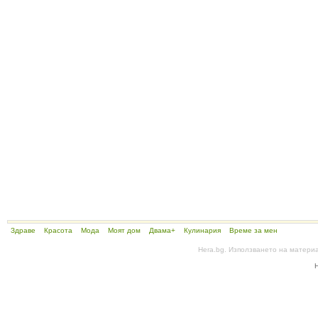
Здраве
Красота
Мода
Моят дом
Двама+
Кулинария
Време за мен
Hera.bg. Използването на матери