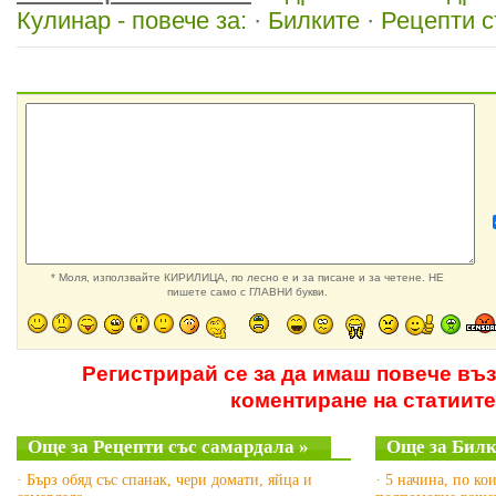
Кулинар - повече за:
·
Билките
·
Рецепти 
* Моля, използвайте КИРИЛИЦА, по лесно е и за писане и за четене. НЕ
пишете само с ГЛАВНИ букви.
Регистрирай се за да имаш повече въ
коментиране на статиите
Още за Рецепти със самардала »
Още за Билк
· Бърз обяд със спанак, чери домати, яйца и
· 5 начина, по ко