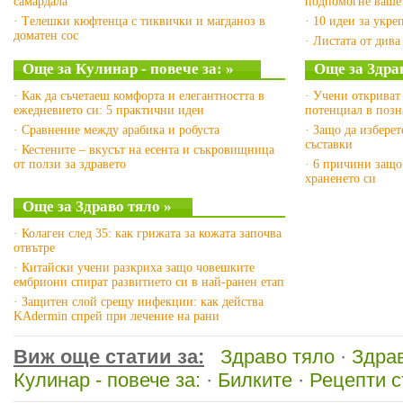
самардала
подпомогне вашет
· Tелешки кюфтенца с тиквички и магданоз в
· 10 идеи за укре
доматен сос
· Листата от дива
Още за Кулинар - повече за: »
Още за Здра
· Как да съчетаеш комфорта и елегантността в
· Учени откриват
ежедневието си: 5 практични идеи
потенциал в позн
· Сравнение между арабика и робуста
· Защо да изберет
съставки
· Кестените – вкусът на есента и съкровищница
от ползи за здравето
· 6 причини защо
храненето си
Още за Здраво тяло »
· Колаген след 35: как грижата за кожата започва
отвътре
· Китайски учени разкриха защо човешките
ембриони спират развитието си в най-ранен етап
· Защитен слой срещу инфекции: как действа
KAdermin спрей при лечение на рани
Виж още статии за:
Здраво тяло
·
Здрав
Кулинар - повече за:
·
Билките
·
Рецепти 