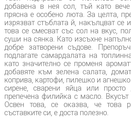
добавена в нея сол, тъй като вече
прясна е особено люта. За целта, пр
изрязват стъблата й, накълцват се и
това се смесват със сол на вкус, по
суши на сянка. Като изсъхне напълно
добре затворени съдове. Препоръ
подлагате самардалата на топлинна
като значително се променя аромат
добавяте към зелена салата, домат
коприва, картофи, пилешко и агнешко 
сирене, сварени яйца или просто
препечена филийка с масло. Вкусът
Освен това, се оказва, че това р
съставките си, е доста полезно.