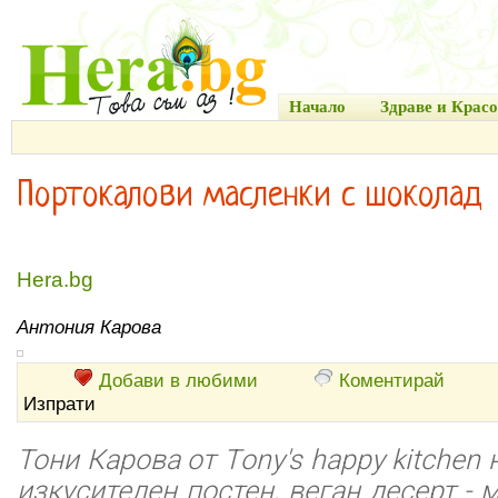
Начало
Здраве и Красо
Портокалови масленки с шоколад
Hera.bg
Антония Карова
Добави в любими
Коментирай
Изпрати
Тони Карова от Тony's happy kitchen
изкусителен постен, веган десерт - 