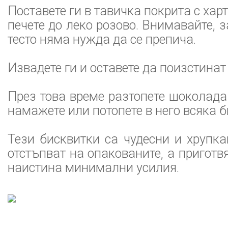
Поставете ги в тавичка покрита с харт
печете до леко розово. Внимавайте, 
тесто няма нужда да се препича.
Извадете ги и оставете да поизстинат
През това време разтопете шоколада
намажете или потопете в него всяка б
Тези бисквитки са чудесни и хрупк
отстъпват на опакованите, а приготв
наистина минимални усилия.