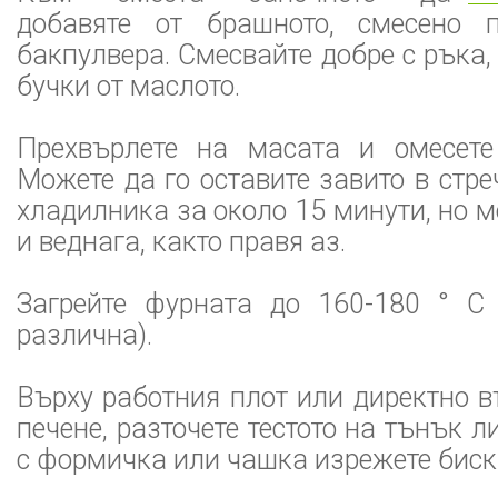
добавяте от брашното, смесено п
бакпулвера. Смесвайте добре с ръка,
бучки от маслото.
Прехвърлете на масата и омесете
Можете да го оставите завито в стре
хладилника за около 15 минути, но м
и веднага, както правя аз.
Загрейте фурната до 160-180 ° C
различна).
Върху работния плот или директно в
печене, разточете тестото на тънък л
с формичка или чашка изрежете биск