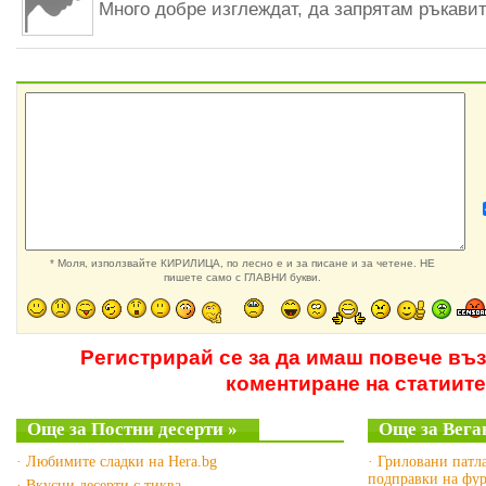
Много добре изглеждат, да запрятам ръкавит
* Моля, използвайте КИРИЛИЦА, по лесно е и за писане и за четене. НЕ
пишете само с ГЛАВНИ букви.
Регистрирай се за да имаш повече въ
коментиране на статиите
Още за Постни десерти »
Още за Вега
· Любимите сладки на Hera.bg
· Гриловани патл
подправки на фу
· Вкусни десерти с тиква