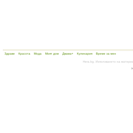
Здраве
Красота
Мода
Моят дом
Двама+
Кулинария
Време за мен
Hera.bg. Използването на матери