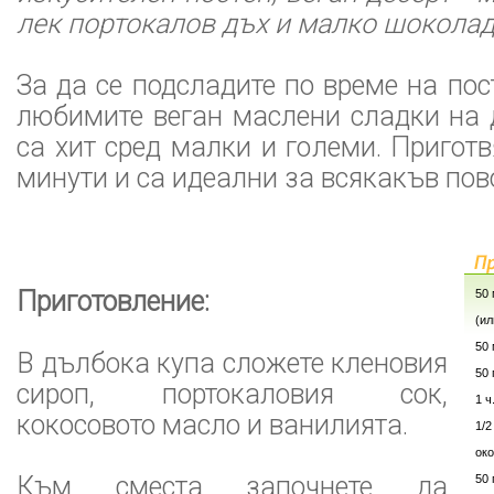
лек портокалов дъх и малко шоколад 
За да се подсладите по време на пос
любимите веган маслени сладки на 
са хит сред малки и големи. Приготв
минути и са идеални за всякакъв пов
Приготовление:
50 
(ил
50
В дълбока купа сложете кленовия
50 
сироп, портокаловия сок,
1 ч
кокосовото масло и ванилията.
1/
око
Към сместа започнете да
50 