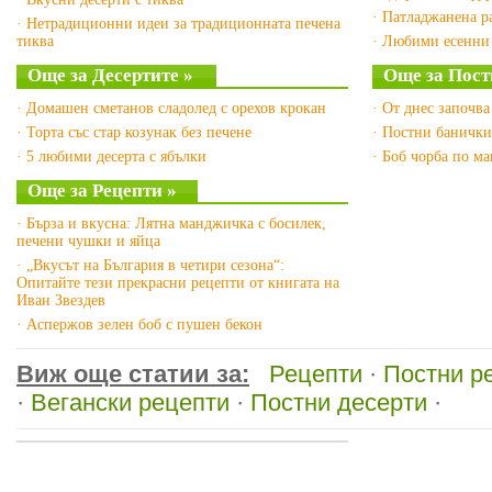
· Патладжанена р
· Нетрадиционни идеи за традиционната печена
тиква
· Любими есенни 
Още за Десертите »
Още за Пост
· Домашен сметанов сладолед с орехов крокан
· От днес започва
· Торта със стар козунак без печене
· Постни банички
· 5 любими десерта с ябълки
· Боб чорба по м
Още за Рецепти »
· Бърза и вкусна: Лятна манджичка с босилек,
печени чушки и яйца
· „Вкусът на България в четири сезона“:
Опитайте тези прекрасни рецепти от книгата на
Иван Звездев
· Аспержов зелен боб с пушен бекон
Виж още статии за:
Рецепти
·
Постни р
·
Вегански рецепти
·
Постни десерти
·