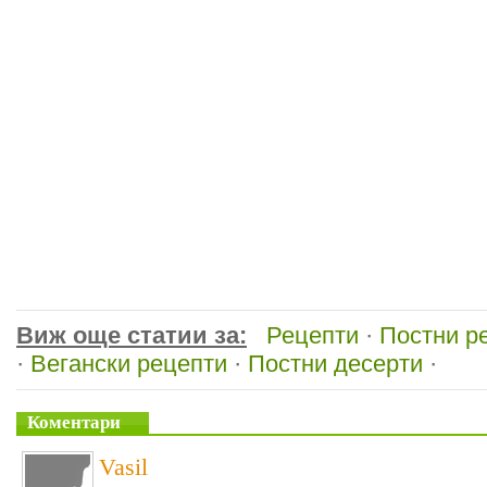
Виж още статии за:
Рецепти
·
Постни р
·
Вегански рецепти
·
Постни десерти
·
Коментари
Vasil